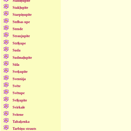
Stādiņupīte
Stakļupīte
Starpiņupīte
Stelbas upe
Stende
Straujupīte
Strīķupe
Suda
Sudmaļupīte
Sūla
Sveķupīte
Sventāja
Svēte
Svētupe
Svīķupīte
Svirkale
Svitene
Tabaķenka
Tarbiņu strauts