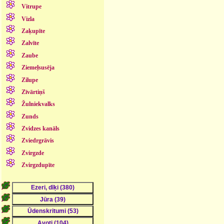
Vitrupe
Vizla
Zaķupīte
Zalvīte
Zaube
Ziemeļsusēja
Zilupe
Zīvārtiņš
Žulniekvalks
Zunds
Zvidzes kanāls
Zviedrgrāvis
Zvirgzde
Zvirgzdupīte