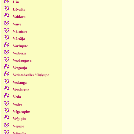
Ūša
Ušvalks
Vaidava
Vaive
Vārniene
Vārtāja
Varžupīte
Vecbērze
Vecdaugava
Vecgauja
Vecistabvalks / Oņķupe
Veclanga
Vecslocene
Vēda
Vedze
Vēģerupīte
Veģupīte
Vējupe
Vējupīte