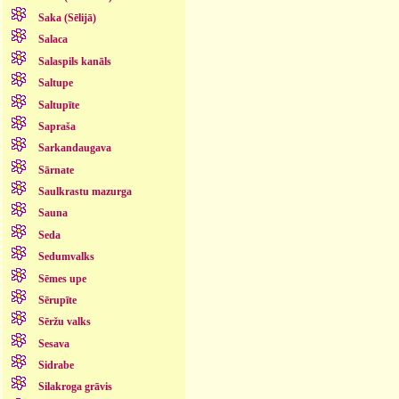
Saka (Sēlijā)
Salaca
Salaspils kanāls
Saltupe
Saltupīte
Sapraša
Sarkandaugava
Sārnate
Saulkrastu mazurga
Sauna
Seda
Sedumvalks
Sēmes upe
Sērupīte
Sēržu valks
Sesava
Sidrabe
Silakroga grāvis