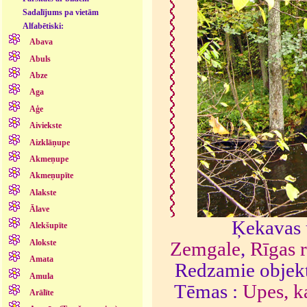
Sadalījums pa vietām
Alfabētiski:
Abava
Abuls
Abze
Aga
Aģe
Aiviekste
Aizklāņupe
Akmeņupe
Akmeņupīte
Alakste
Ālave
Ķekavas 
Alekšupīte
Zemgale
,
Rīgas 
Alokste
Amata
Redzamie objekt
Amula
Tēmas :
Upes, ka
Arālīte