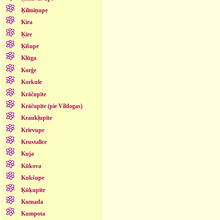
Ķilmiņupe
Kira
Ķire
Ķīšupe
Klūga
Korģe
Korkule
Krāčupīte
Krāčupīte (pie Vildogas)
Kraukļupīte
Krievupe
Krustalīce
Kuja
Kūkova
Kukšupe
Ķūķupīte
Kumada
Kumpota