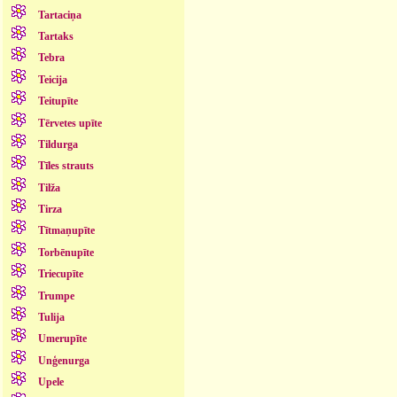
Tartaciņa
Tartaks
Tebra
Teicija
Teitupīte
Tērvetes upīte
Tildurga
Tīles strauts
Tilža
Tirza
Tītmaņupīte
Torbēnupīte
Triecupīte
Trumpe
Tulija
Umerupīte
Unģenurga
Upele