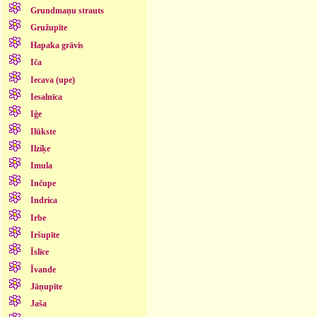
Grundmaņu strauts
Gružupīte
Hapaka grāvis
Iča
Iecava (upe)
Iesalnīca
Iģe
Ilūkste
Ilziķe
Imula
Inčupe
Indrica
Irbe
Iršupīte
Īslīce
Īvande
Jāņupīte
Jaša