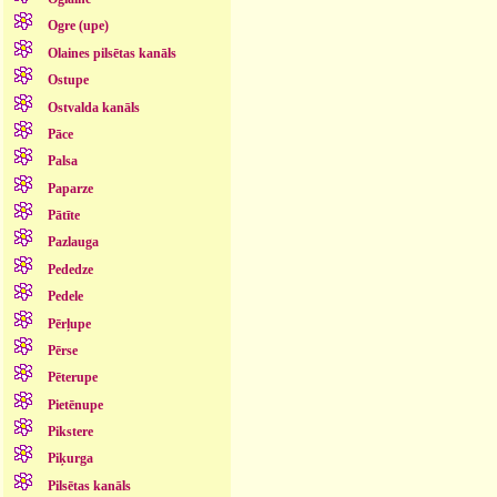
Ogre (upe)
Olaines pilsētas kanāls
Ostupe
Ostvalda kanāls
Pāce
Palsa
Paparze
Pātīte
Pazlauga
Pededze
Pedele
Pērļupe
Pērse
Pēterupe
Pietēnupe
Pikstere
Piķurga
Pilsētas kanāls