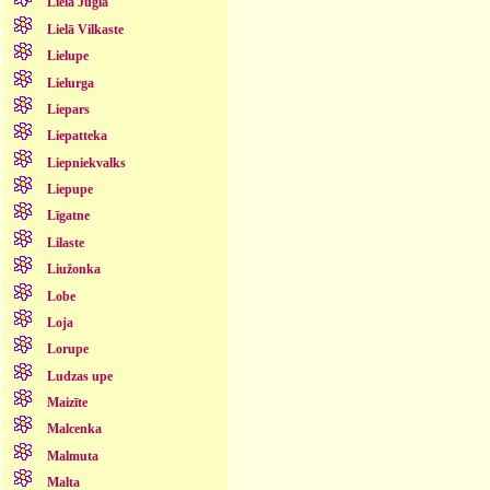
Lielā Jugla
Lielā Vilkaste
Lielupe
Lielurga
Liepars
Liepatteka
Liepniekvalks
Liepupe
Līgatne
Lilaste
Liužonka
Lobe
Loja
Lorupe
Ludzas upe
Maizīte
Malcenka
Malmuta
Malta