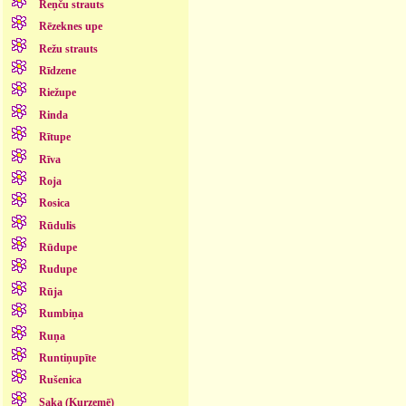
Reņču strauts
Rēzeknes upe
Režu strauts
Rīdzene
Riežupe
Rinda
Rītupe
Rīva
Roja
Rosica
Rūdulis
Rūdupe
Rudupe
Rūja
Rumbiņa
Ruņa
Runtiņupīte
Rušenica
Saka (Kurzemē)