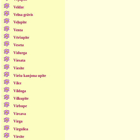
Veldze
Velna grāvis
Veļupīte
Venta
Vēršupīte
Veseta
Vidurga
Viesata
Viesīte
Viešu kanjona upīte
Vilce
Vildoga
Vilkupīte
Virbupe
Vircava
Virga
Virgulica
Virsīte