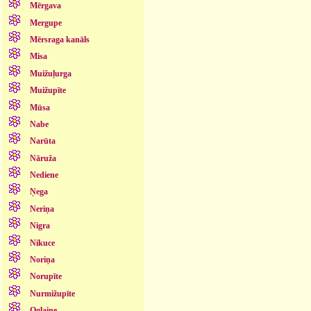
Mērgava
Mergupe
Mērsraga kanāls
Misa
Muižuļurga
Muižupīte
Mūsa
Nabe
Narūta
Nāruža
Nediene
Ņega
Neriņa
Nigra
Nikuce
Noriņa
Norupīte
Nurmižupīte
Oglaine