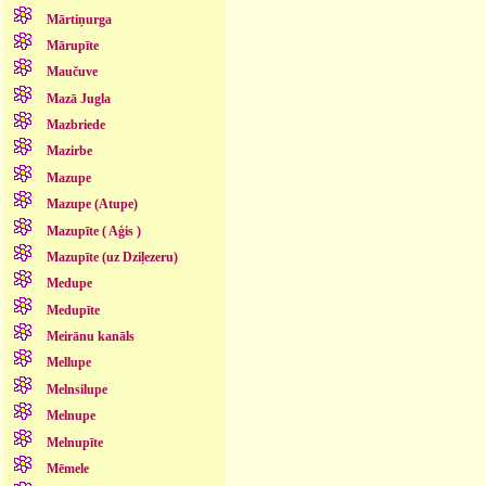
Mārtiņurga
Mārupīte
Maučuve
Mazā Jugla
Mazbriede
Mazirbe
Mazupe
Mazupe (Atupe)
Mazupīte ( Aģis )
Mazupīte (uz Dziļezeru)
Medupe
Medupīte
Meirānu kanāls
Mellupe
Melnsilupe
Melnupe
Melnupīte
Mēmele