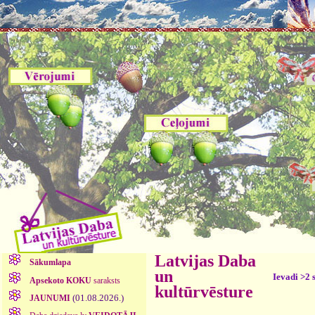
Latvijas Daba
Sākumlapa
un
Ievadi >2 
Apsekoto KOKU
saraksts
kultūrvēsture
(01.08.2026.)
JAUNUMI