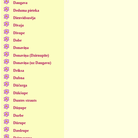
Daugava
Deduma pieteka
Dienvidsusēja
Dīvaja
Divupe
Dobe
Donaviņa
Donaviņa (Dzirnupīte)
Donaviņa (uz Daugavu)
Driksa
Dubna
Dūčurga
Dūkšupe
Duntes strauts
Dūņupe
Durbe
Dūrupe
Dzedrupe
Dzirnavupe