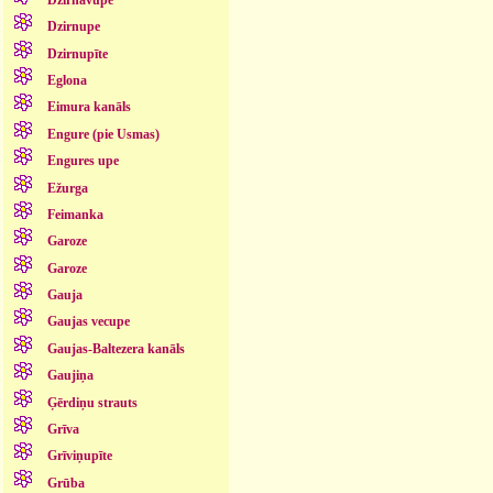
Dzirnupe
Dzirnupīte
Eglona
Eimura kanāls
Engure (pie Usmas)
Engures upe
Ežurga
Feimanka
Garoze
Garoze
Gauja
Gaujas vecupe
Gaujas-Baltezera kanāls
Gaujiņa
Ģērdiņu strauts
Grīva
Grīviņupīte
Grūba