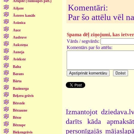
Arupīte (Tumšupes piet.)
Komentāri:
Ašķere
Par šo attēlu vēl 
Āsteres kanāls
Asūnīca
Auce
Spama dēļ ziņojumi, kas ietver 
Audruve
Vārds / segvārds:
Auksteņa
Komentārs par šo attēlu:
Auneja
Aviekste
Balta
Barans
Bārta
Bazinurga
Beķera grāvis
Bērstele
Izmantojot dziedava.lv
Bērzaune
Bērze
darīts kāda apmaksāt
Bērzupe
personīgajās mājaslap
Bieķengrāvis