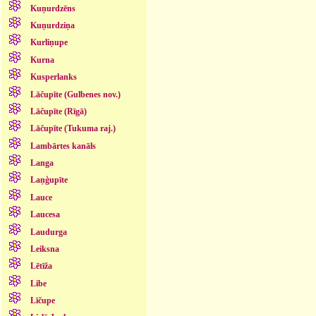
Kuņurdzēns
Kuņurdziņa
Kurliņupe
Kurna
Kusperlanks
Lāčupīte (Gulbenes nov.)
Lāčupīte (Rīgā)
Lāčupīte (Tukuma raj.)
Lambārtes kanāls
Langa
Laņģupīte
Lauce
Laucesa
Laudurga
Leiksna
Lētīža
Libe
Līčupe