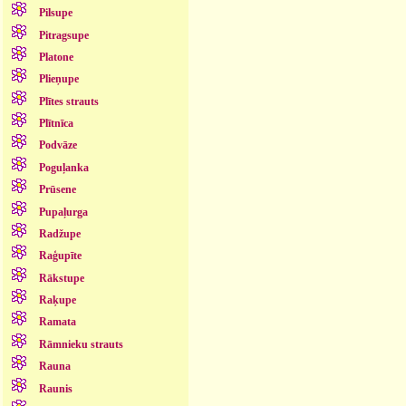
Pilsupe
Pitragsupe
Platone
Plieņupe
Plītes strauts
Plītnīca
Podvāze
Poguļanka
Prūsene
Pupaļurga
Radžupe
Raģupīte
Rākstupe
Raķupe
Ramata
Rāmnieku strauts
Rauna
Raunis