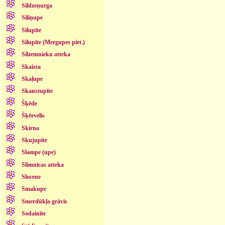
Sildzeņurga
Siliņupe
Silupīte
Silupīte (Mergupes piet.)
Silzemnieku atteka
Skaista
Skaļupe
Skanstupīte
Šķēde
Šķērvelis
Skirna
Skujupīte
Slampe (upe)
Slimnīcas atteka
Slocene
Smakupe
Smerdūkļa grāvis
Sodainīte