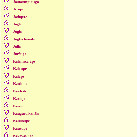
Jaunzemju urga
Ječupe
Jodupīte
Jogla
Jugla
Juglas kanāls
Julla
Jurģupe
Kalamecu upe
Kalnupe
Kalupe
Kančupe
Karikste
Kārtiņa
Kaucīte
Kauguru kanāls
Kauliņupe
Kausupe
Ķekavas upe