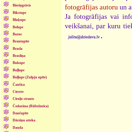
fotogrāfijas autoru
un a
Bieriņgrāvis
Bikstupe
Ja fotogrāfijas vai i
Bluķupe
veikšanai, par kuru ti
Bolupe
.
Borne
Brantupīte
Brasla
Brasliņa
Bukupe
Buļļupe
Buļļupe (Zulpju upīte)
Čaušica
Ciecere
Cīruļu strauts
Čodarāna (Rūbežneica)
Dančupīte
Dārziņu atteka
Dauda