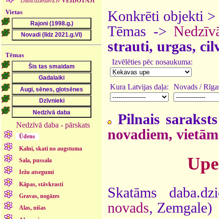
Daba.dziedava.lv
VEIDOTĀJI
Vietas
Konkrēti objekti 
Tēmas ->
Nedzīv
strauti, urgas, ci
Tēmas
Izvēlēties pēc nosaukuma:
Kura Latvijas daļa:
Novads / Rīgas
Pilnais saraksts
Nedzīvā daba - pārskats
novadiem, vietām
Ūdens
Kalni, skati no augstuma
Upe
Sala, pussala
Iežu atsegumi
Kāpas, stāvkrasti
Skatāms daba.dz
Gravas, nogāzes
novads
, Zemgale)
Alas, nišas