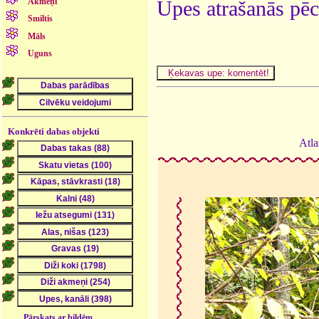
Akmeņi
Upes atrašanās pēc
Smiltis
Māls
Uguns
Konkrēti dabas objekti
Atla
Pārskats ar bildēm