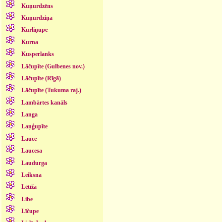
Kuņurdzēns
Kuņurdziņa
Kurliņupe
Kurna
Kusperlanks
Lāčupīte (Gulbenes nov.)
Lāčupīte (Rīgā)
Lāčupīte (Tukuma raj.)
Lambārtes kanāls
Langa
Laņģupīte
Lauce
Laucesa
Laudurga
Leiksna
Lētīža
Libe
Līčupe