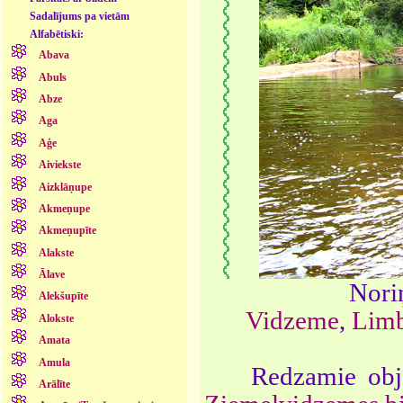
Sadalījums pa vietām
Alfabētiski:
Abava
Abuls
Abze
Aga
Aģe
Aiviekste
Aizklāņupe
Akmeņupe
Akmeņupīte
Alakste
Ālave
Nori
Alekšupīte
Vidzeme
,
Limb
Alokste
Amata
Amula
Redzamie obje
Arālīte