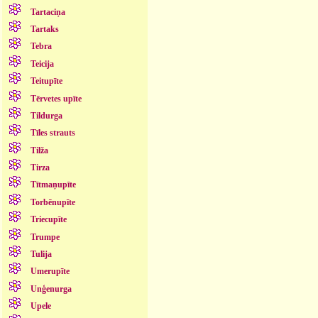
Tartaciņa
Tartaks
Tebra
Teicija
Teitupīte
Tērvetes upīte
Tildurga
Tīles strauts
Tilža
Tirza
Tītmaņupīte
Torbēnupīte
Triecupīte
Trumpe
Tulija
Umerupīte
Unģenurga
Upele