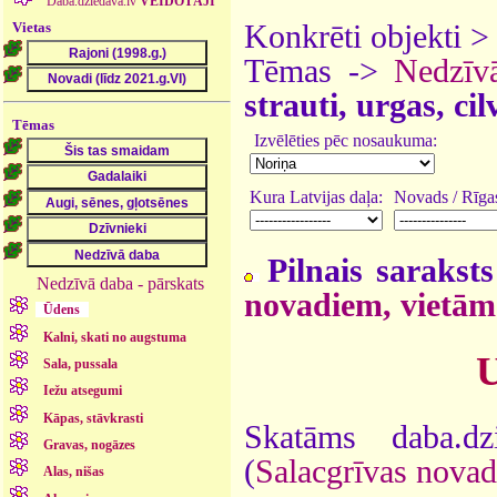
Daba.dziedava.lv
VEIDOTĀJI
Vietas
Konkrēti objekti 
Tēmas ->
Nedzīv
strauti, urgas, ci
Tēmas
Izvēlēties pēc nosaukuma:
Kura Latvijas daļa:
Novads / Rīgas
Pilnais saraksts
Nedzīvā daba - pārskats
novadiem, vietām
Ūdens
Kalni, skati no augstuma
U
Sala, pussala
Iežu atsegumi
Kāpas, stāvkrasti
Skatāms daba.d
Gravas, nogāzes
(
Salacgrīvas novad
Alas, nišas