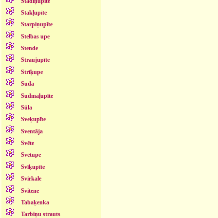
Stādiņupīte
Stakļupīte
Starpiņupīte
Stelbas upe
Stende
Straujupīte
Strīķupe
Suda
Sudmaļupīte
Sūla
Sveķupīte
Sventāja
Svēte
Svētupe
Svīķupīte
Svirkale
Svitene
Tabaķenka
Tarbiņu strauts