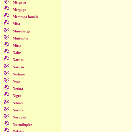
Mērgava
Mergupe
Mērsraga kanāls
Misa
Muižuļurga
Muižupīte
Mūsa
Nabe
Narūta
Nāruža
Nediene
Ņega
Neriņa
Nigra
Nikuce
Noriņa
Norupīte
Nurmižupīte
Oglaine