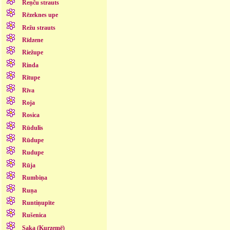
Reņču strauts
Rēzeknes upe
Režu strauts
Rīdzene
Riežupe
Rinda
Rītupe
Rīva
Roja
Rosica
Rūdulis
Rūdupe
Rudupe
Rūja
Rumbiņa
Ruņa
Runtiņupīte
Rušenica
Saka (Kurzemē)