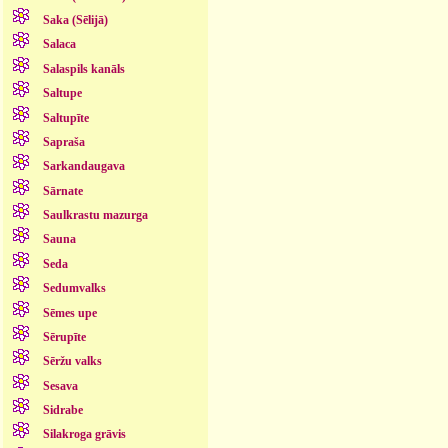
Saka (Sēlijā)
Salaca
Salaspils kanāls
Saltupe
Saltupīte
Sapraša
Sarkandaugava
Sārnate
Saulkrastu mazurga
Sauna
Seda
Sedumvalks
Sēmes upe
Sērupīte
Sēržu valks
Sesava
Sidrabe
Silakroga grāvis