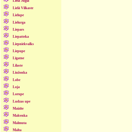
Lielā Jugla
Lielā Vilkaste
Lielupe
Lielurga
Liepars
Liepatteka
Liepniekvalks
Liepupe
Līgatne
Lilaste
Liužonka
Lobe
Loja
Lorupe
Ludzas upe
Maizīte
Malcenka
Malmuta
Malta