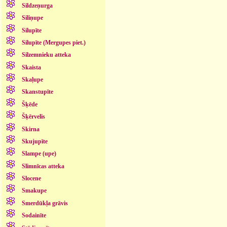
Sildzeņurga
Siliņupe
Silupīte
Silupīte (Mergupes piet.)
Silzemnieku atteka
Skaista
Skaļupe
Skanstupīte
Šķēde
Šķērvelis
Skirna
Skujupīte
Slampe (upe)
Slimnīcas atteka
Slocene
Smakupe
Smerdūkļa grāvis
Sodainīte