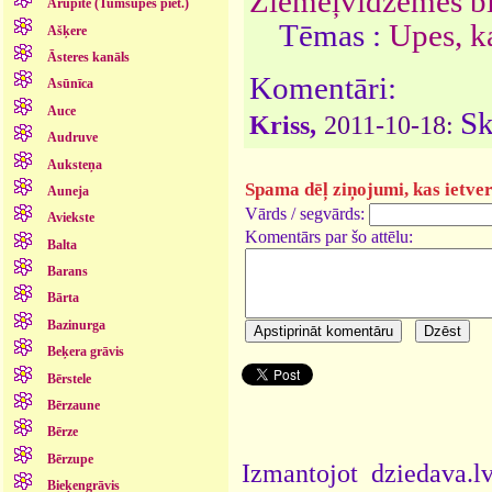
Ziemeļvidzemes bi
Arupīte (Tumšupes piet.)
Tēmas :
Upes, ka
Ašķere
Āsteres kanāls
Komentāri:
Asūnīca
Auce
Sk
Kriss,
2011-10-18:
Audruve
Auksteņa
Spama dēļ ziņojumi, kas ietver 
Auneja
Vārds / segvārds:
Aviekste
Komentārs par šo attēlu:
Balta
Barans
Bārta
Bazinurga
Beķera grāvis
Bērstele
Bērzaune
Bērze
Bērzupe
Izmantojot dziedava.lv
Bieķengrāvis