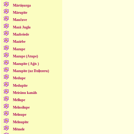
Mārtiņurga
Mārupīte
Maučuve
Mazā Jugla
Mazbriede
Mazirbe
Mazupe
Mazupe (Atupe)
Mazupīte ( Aģis )
Mazupīte (uz Dziļezeru)
Medupe
Medupīte
Meirānu kanāls
Mellupe
Melnsilupe
Melnupe
Melnupīte
Mēmele