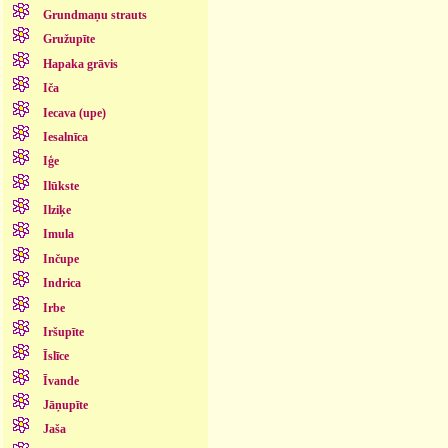
Grundmaņu strauts
Gružupīte
Hapaka grāvis
Iča
Iecava (upe)
Iesalnīca
Iģe
Ilūkste
Ilziķe
Imula
Inčupe
Indrica
Irbe
Iršupīte
Īslīce
Īvande
Jāņupīte
Jaša