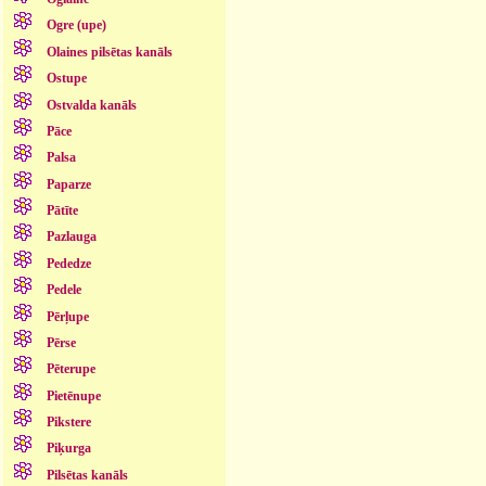
Ogre (upe)
Olaines pilsētas kanāls
Ostupe
Ostvalda kanāls
Pāce
Palsa
Paparze
Pātīte
Pazlauga
Pededze
Pedele
Pērļupe
Pērse
Pēterupe
Pietēnupe
Pikstere
Piķurga
Pilsētas kanāls