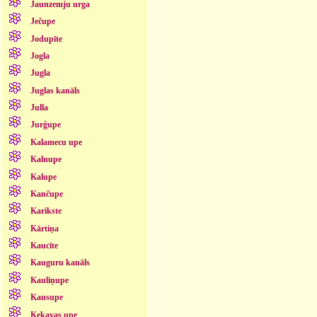
Jaunzemju urga
Ječupe
Jodupīte
Jogla
Jugla
Juglas kanāls
Julla
Jurģupe
Kalamecu upe
Kalnupe
Kalupe
Kančupe
Karikste
Kārtiņa
Kaucīte
Kauguru kanāls
Kauliņupe
Kausupe
Ķekavas upe