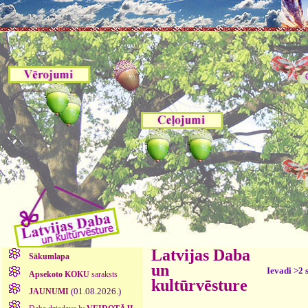
Latvijas Daba
Sākumlapa
un
Ievadi >2 
Apsekoto KOKU
saraksts
kultūrvēsture
(01.08.2026.)
JAUNUMI