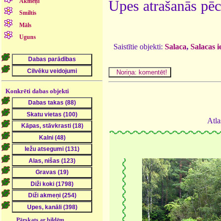
Akmeņi
Upes atrašanās pēc
Smiltis
Māls
Uguns
Saistītie objekti:
Salaca
,
Salacas i
Konkrēti dabas objekti
Atla
Pārskats ar bildēm