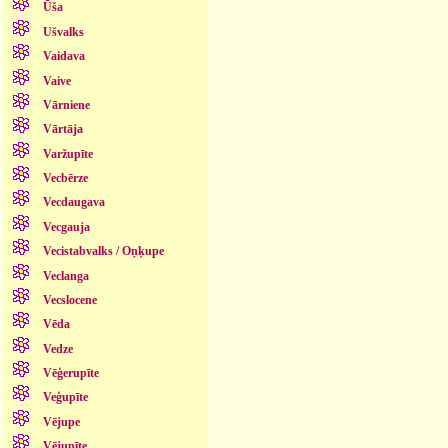
Ūša
Ušvalks
Vaidava
Vaive
Vārniene
Vārtāja
Varžupīte
Vecbērze
Vecdaugava
Vecgauja
Vecistabvalks / Oņķupe
Veclanga
Vecslocene
Vēda
Vedze
Vēģerupīte
Veģupīte
Vējupe
Vējupīte