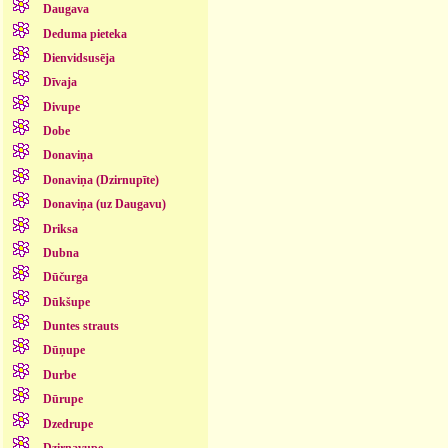
Daugava
Deduma pieteka
Dienvidsusēja
Dīvaja
Divupe
Dobe
Donaviņa
Donaviņa (Dzirnupīte)
Donaviņa (uz Daugavu)
Driksa
Dubna
Dūčurga
Dūkšupe
Duntes strauts
Dūņupe
Durbe
Dūrupe
Dzedrupe
Dzirnavupe