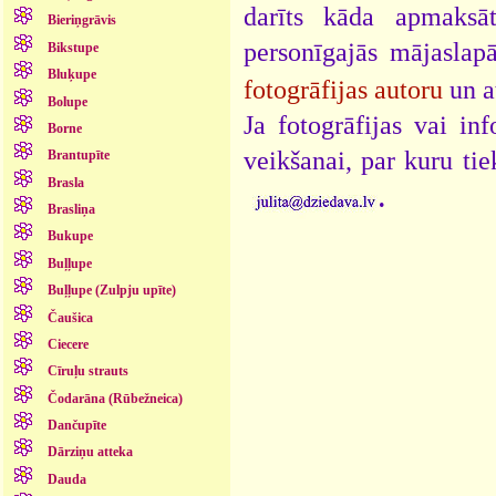
darīts kāda apmaksāt
Bieriņgrāvis
personīgajās mājaslap
Bikstupe
Bluķupe
fotogrāfijas autoru
un a
Bolupe
Ja fotogrāfijas vai i
Borne
veikšanai, par kuru ti
Brantupīte
Brasla
.
Brasliņa
Bukupe
Buļļupe
Buļļupe (Zulpju upīte)
Čaušica
Ciecere
Cīruļu strauts
Čodarāna (Rūbežneica)
Dančupīte
Dārziņu atteka
Dauda