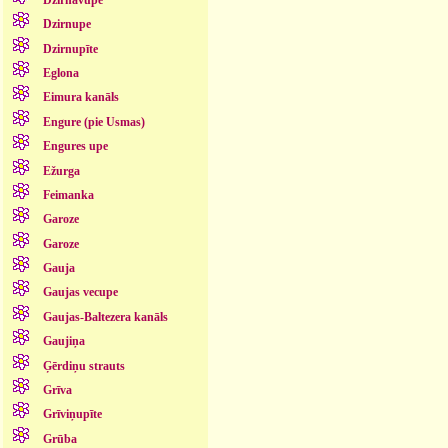
Dzirnupe
Dzirnupīte
Eglona
Eimura kanāls
Engure (pie Usmas)
Engures upe
Ežurga
Feimanka
Garoze
Garoze
Gauja
Gaujas vecupe
Gaujas-Baltezera kanāls
Gaujiņa
Ģērdiņu strauts
Grīva
Grīviņupīte
Grūba