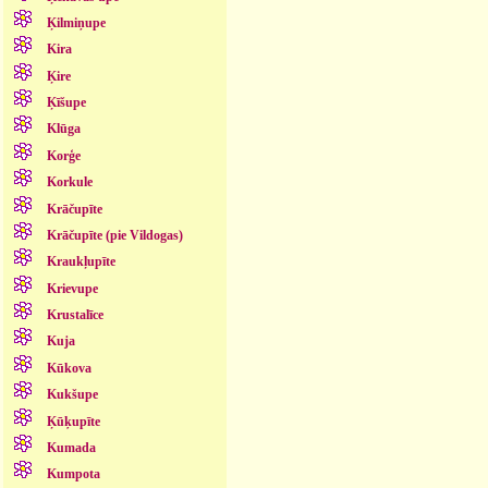
Ķilmiņupe
Kira
Ķire
Ķīšupe
Klūga
Korģe
Korkule
Krāčupīte
Krāčupīte (pie Vildogas)
Kraukļupīte
Krievupe
Krustalīce
Kuja
Kūkova
Kukšupe
Ķūķupīte
Kumada
Kumpota