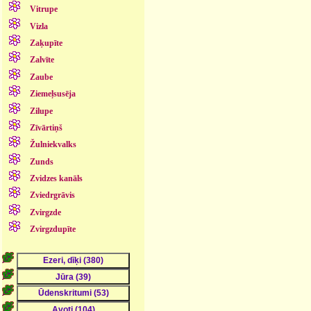
Vitrupe
Vizla
Zaķupīte
Zalvīte
Zaube
Ziemeļsusēja
Zilupe
Zīvārtiņš
Žulniekvalks
Zunds
Zvidzes kanāls
Zviedrgrāvis
Zvirgzde
Zvirgzdupīte