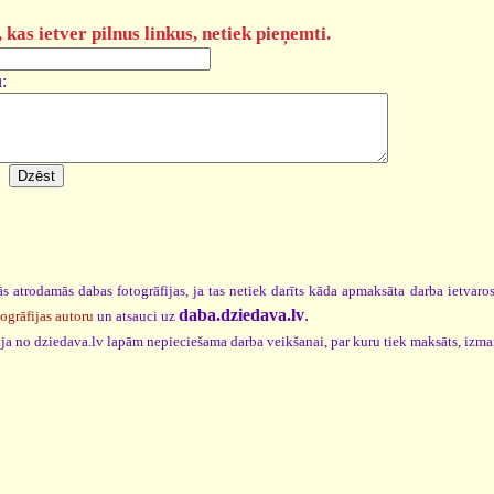
kas ietver pilnus linkus, netiek pieņemti.
:
s atrodamās dabas fotogrāfijas, ja tas netiek darīts kāda apmaksāta darba ietvar
daba.dziedava.lv
.
togrāfijas autoru
un atsauci uz
cija no dziedava.lv lapām nepieciešama darba veikšanai, par kuru tiek maksāts, izm