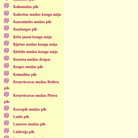
Kalnmuižas pils
Kalnsētas muižas kungu māja
Kaucmindes muižas pils
Kazdangas pils
Ķēču jaunā kungu māja
Ķipēnu muižas kungu māja
Ķirbižu muižas kungu māja
Korneta muižas drupas
Krapes muižas pils
Krimuldas pils
Kroņvircavas muižas Ketlera
pils
Kroņvircavas muižas Pētera
pils
Krustpils muižas pils
Laidu pils
Lauteres muižas pils
Lāzberģa pils