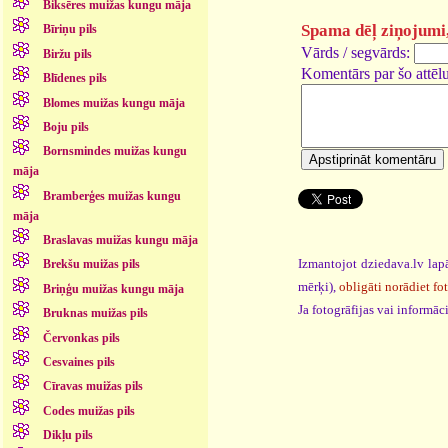
Biksēres muižas kungu māja
Spama dēļ ziņojumi, 
Bīriņu pils
Vārds / segvārds:
Biržu pils
Komentārs par šo attēlu
Blīdenes pils
Blomes muižas kungu māja
Boju pils
Bornsmindes muižas kungu
māja
Bramberģes muižas kungu
māja
Braslavas muižas kungu māja
Izmantojot dziedava.lv lapā
Brekšu muižas pils
mērķi),
obligāti norādiet fo
Briņģu muižas kungu māja
Ja fotogrāfijas vai informā
Bruknas muižas pils
Červonkas pils
Cesvaines pils
Cīravas muižas pils
Codes muižas pils
Dikļu pils