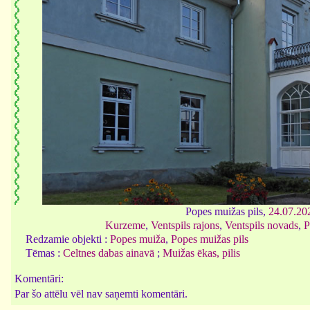
Popes muižas pils,
24.07.20
Kurzeme
,
Ventspils rajons
,
Ventspils novads
,
P
Redzamie objekti :
Popes muiža
,
Popes muižas pils
Tēmas :
Celtnes dabas ainavā
;
Muižas ēkas, pilis
Komentāri:
Par šo attēlu vēl nav saņemti komentāri.