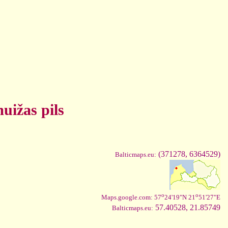
uižas pils
(371278, 6364529)
Balticmaps.eu:
o
o
Maps.google.com: 57
24'19"N 21
51'27"E
57.40528, 21.85749
Balticmaps.eu: