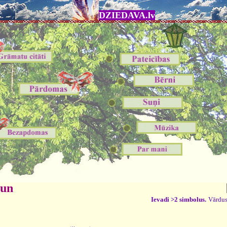
DZIEDAVA.lv
 un
Ievadi >2 simbolus.
Vārdus