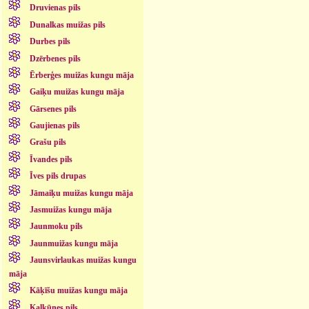
Druvienas pils
Dunalkas muižas pils
Durbes pils
Dzērbenes pils
Ērberģes muižas kungu māja
Gaiķu muižas kungu māja
Gārsenes pils
Gaujienas pils
Grašu pils
Īvandes pils
Īves pils drupas
Jāmaiķu muižas kungu māja
Jasmuižas kungu māja
Jaunmoku pils
Jaunmuižas kungu māja
Jaunsvirlaukas muižas kungu
māja
Kāķīšu muižas kungu māja
Kalkūnes pils