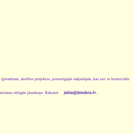
os (piemēram, skolēnu projektos, personīgajās mājaslapās, kas nav ar komerciālu
.
antošanu obligāti jāsaskaņo. Rakstiet: