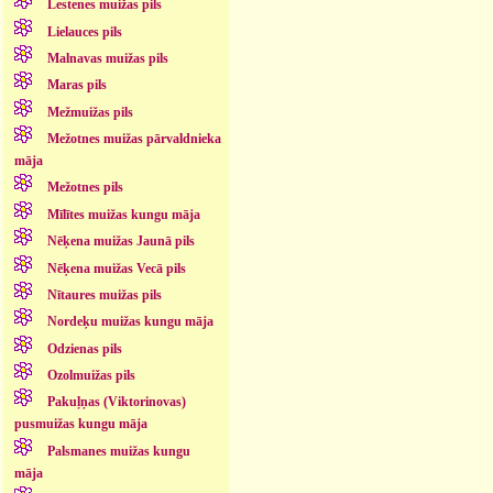
Lestenes muižas pils
Lielauces pils
Malnavas muižas pils
Maras pils
Mežmuižas pils
Mežotnes muižas pārvaldnieka
māja
Mežotnes pils
Mīlītes muižas kungu māja
Nēķena muižas Jaunā pils
Nēķena muižas Vecā pils
Nītaures muižas pils
Nordeķu muižas kungu māja
Odzienas pils
Ozolmuižas pils
Pakuļņas (Viktorinovas)
pusmuižas kungu māja
Palsmanes muižas kungu
māja