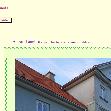
muiža
Atlasīts 1 attēls.
(Lai palielinātu, uzklikšķini uz bildes.)