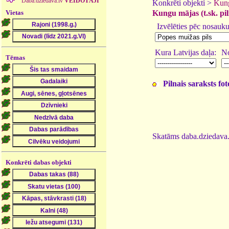
Daba.dziedava.lv
VEIDOTĀJI
Konkrēti objekti >
Kun
Vietas
Kungu mājas (t.sk. pil
Izvēlēties pēc nosauk
Kura Latvijas daļa:
No
Tēmas
Pilnais saraksts fo
Skatāms daba.dziedava.
Konkrēti dabas objekti