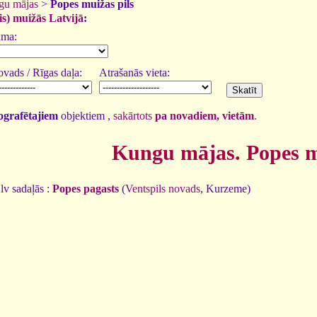
gu mājas
>
Popes muižas pils
is) muižās Latvijā
:
uma:
vads / Rīgas daļa:
Atrašanās vieta:
tografētajiem
objektiem ,
sakārtots
pa novadiem, vietām
.
Kungu mājas. Popes m
lv sadaļās :
Popes pagasts
(
Ventspils novads
, Kurzeme)