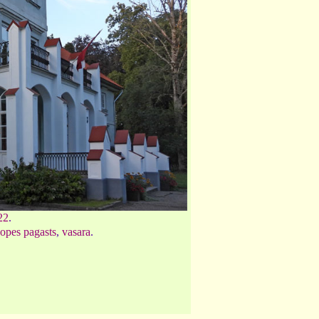
22
.
opes pagasts
,
vasara
.