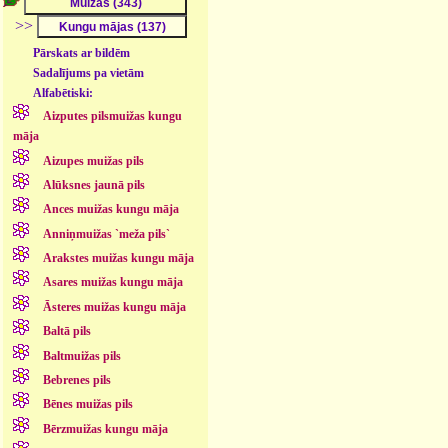
>>
Pārskats ar bildēm
Sadalījums pa vietām
Alfabētiski:
Aizputes pilsmuižas kungu
māja
Aizupes muižas pils
Alūksnes jaunā pils
Ances muižas kungu māja
Anniņmuižas `meža pils`
Arakstes muižas kungu māja
Asares muižas kungu māja
Āsteres muižas kungu māja
Baltā pils
Baltmuižas pils
Bebrenes pils
Bēnes muižas pils
Bērzmuižas kungu māja