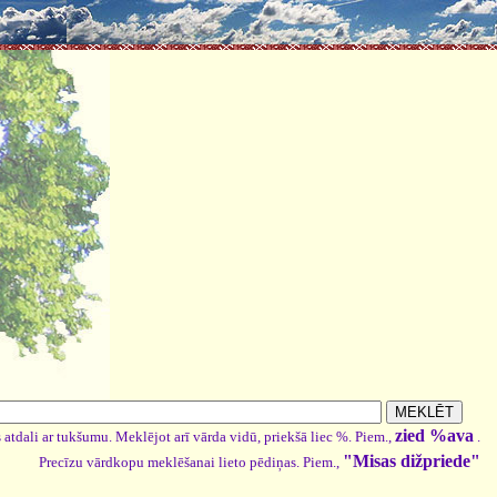
zied %ava
 atdali ar tukšumu. Meklējot arī vārda vidū, priekšā liec %. Piem.,
.
"Misas dižpriede"
Precīzu vārdkopu meklēšanai lieto pēdiņas. Piem.,