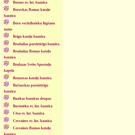
Bornes ev. lut. baznīca
Borovkas Romas katoļu
baznīca
Boru vecticībnieku lūgšanu
nams
Brigu katoļu baznīca
Brodaižas pareizticīgo baznīca
Brodaižas Romas katoļu
baznīca
Bruknas Svēto Apustuļu
kapela
Brunavas katoļu baznīca
Bučauskas pareizticīgo
baznīca
Bunkas baznīcas drupas
Burtnieku ev. lut. baznīca
Cēsu ev. lut. baznīca
Cesvaines ev. lut. baznīca
Cesvaines Romas katoļu
baznīca