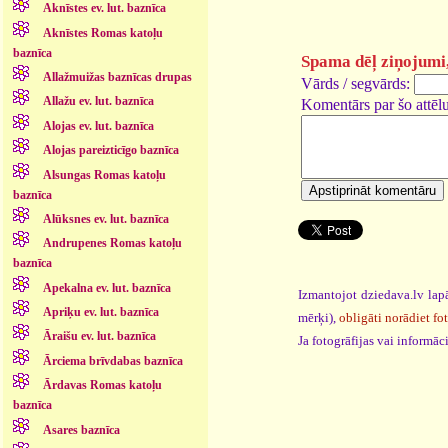
Aknīstes ev. lut. baznīca
Aknīstes Romas katoļu
baznīca
Spama dēļ ziņojumi, 
Allažmuižas baznīcas drupas
Vārds / segvārds:
Allažu ev. lut. baznīca
Komentārs par šo attēlu
Alojas ev. lut. baznīca
Alojas pareizticīgo baznīca
Alsungas Romas katoļu
baznīca
Alūksnes ev. lut. baznīca
Andrupenes Romas katoļu
baznīca
Apekalna ev. lut. baznīca
Izmantojot dziedava.lv lapā
Apriķu ev. lut. baznīca
mērķi),
obligāti norādiet fo
Āraišu ev. lut. baznīca
Ja fotogrāfijas vai informā
Ārciema brīvdabas baznīca
Ārdavas Romas katoļu
baznīca
Asares baznīca