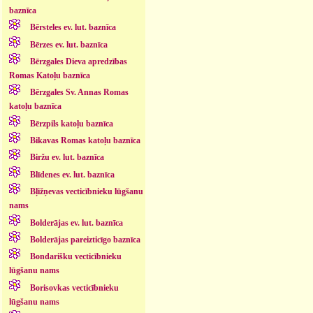
baznīca
Bērsteles ev. lut. baznīca
Bērzes ev. lut. baznīca
Bērzgales Dieva apredzības
Romas Katoļu baznīca
Bērzgales Sv. Annas Romas
katoļu baznīca
Bērzpils katoļu baznīca
Bikavas Romas katoļu baznīca
Biržu ev. lut. baznīca
Blīdenes ev. lut. baznīca
Bļižņevas vecticībnieku lūgšanu
nams
Bolderājas ev. lut. baznīca
Bolderājas pareizticīgo baznīca
Bondarišku vecticībnieku
lūgšanu nams
Borisovkas vecticībnieku
lūgšanu nams