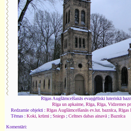
Rīgas Augšāmcelšanās evaņģēliski luteriskā baz
Rīga un apkaime
,
Rīga
,
Rīga, Vidzemes pr
Redzamie objekti :
Rīgas Augšāmcelšanās ev.lut. baznīca
,
Rīgas 
Tēmas :
Koki, krūmi
;
Sniegs
;
Celtnes dabas ainavā
;
Baznīca
Komentāri: