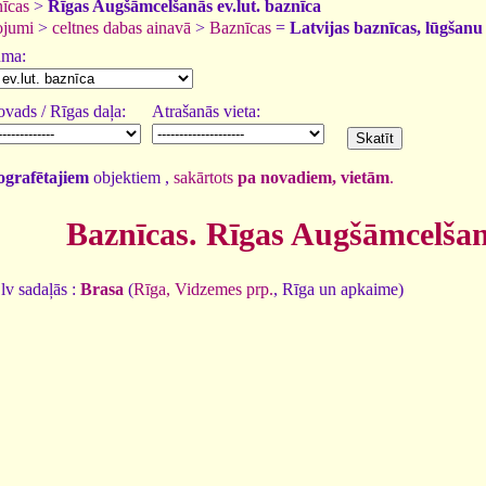
īcas
>
Rīgas Augšāmcelšanās ev.lut. baznīca
ojumi
>
celtnes dabas ainavā
>
Baznīcas
=
Latvijas baznīcas, lūgšanu
uma:
vads / Rīgas daļa:
Atrašanās vieta:
tografētajiem
objektiem ,
sakārtots
pa novadiem, vietām
.
Baznīcas. Rīgas Augšāmcelšanā
lv sadaļās :
Brasa
(
Rīga, Vidzemes prp.
, Rīga un apkaime)