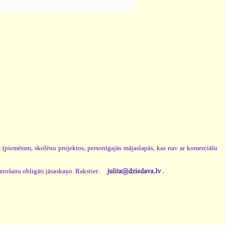
os (piemēram, skolēnu projektos, personīgajās mājaslapās, kas nav ar komerciālu
.
antošanu obligāti jāsaskaņo. Rakstiet: