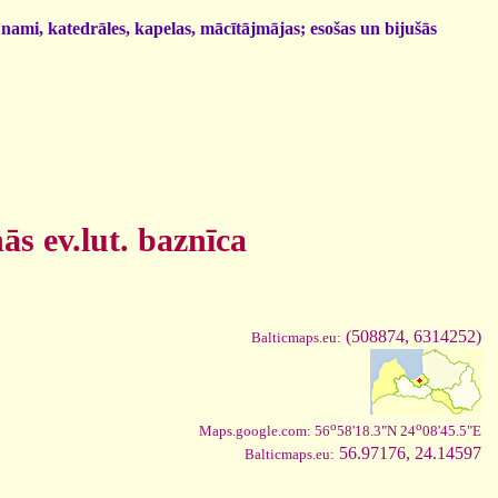
 nami, katedrāles, kapelas, mācītājmājas; esošas un bijušās
s ev.lut. baznīca
(508874, 6314252)
Balticmaps.eu:
o
o
Maps.google.com: 56
58'18.3"N 24
08'45.5"E
56.97176, 24.14597
Balticmaps.eu: