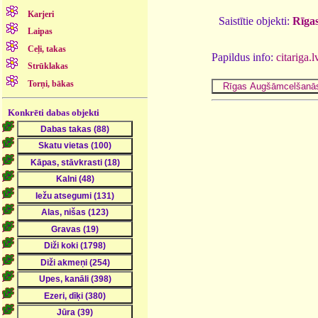
Karjeri
Saistītie objekti:
Rīgas
Laipas
Ceļi, takas
Papildus info:
citariga.l
Strūklakas
Torņi, bākas
Konkrēti dabas objekti