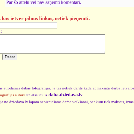
Par šo attēlu vēl nav saņemti komentāri.
kas ietver pilnus linkus, netiek pieņemti.
:
s atrodamās dabas fotogrāfijas, ja tas netiek darīts kāda apmaksāta darba ietvar
daba.dziedava.lv
.
togrāfijas autoru
un atsauci uz
cija no dziedava.lv lapām nepieciešama darba veikšanai, par kuru tiek maksāts, izm