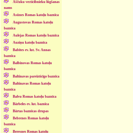
Aščuku vecticībnieku lūgšanas
nams
Asūnes Romas katoļu baznīca
Augustovas Romas katoļu
baznīca
Aulejas Romas katoļu baznīca
Auziņu katoļu baznīca
Babītes ev. lut. Sv. Annas
baznīca
Balbinovas Romas katoļu
baznīca
Baltinavas pareizticīgo baznīca
Baltinavas Romas katoļu
baznīca
Balvu Romas katoļu baznīca
Bārbeles ev. lut. baznīca
Bārtas baznīcas drupas
Bebrenes Romas katoļu
baznīca
Beresnes Romas katoļu