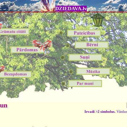
DZIEDAVA.lv
 un
Ievadi >2 simbolus.
Vārdus