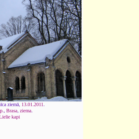
nīca ziemā,
13.01.2011
.
p.
,
Brasa
,
ziema
.
Lielie kapi