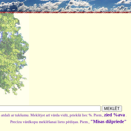
zied %ava
 atdali ar tukšumu. Meklējot arī vārda vidū, priekšā liec %. Piem.,
.
"Misas dižpriede"
Precīzu vārdkopu meklēšanai lieto pēdiņas. Piem.,