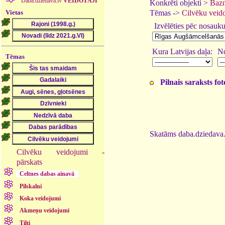
Daba.dziedava.lv
VEIDOTĀJI
Konkrēti objekti >
Bazn
Vietas
Tēmas ->
Cilvēku veid
Izvēlēties pēc nosauk
Kura Latvijas daļa:
No
Tēmas
Pilnais saraksts fo
Skatāms daba.dziedava.
Cilvēku veidojumi -
pārskats
Celtnes dabas ainavā
Pilskalni
Koka veidojumi
Akmeņu veidojumi
Tilti