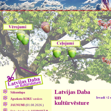
Latvijas Daba
Sākumlapa
un
Ievadi >2 
Apsekoto KOKU
saraksts
kultūrvēsture
(01.08.2026.)
JAUNUMI