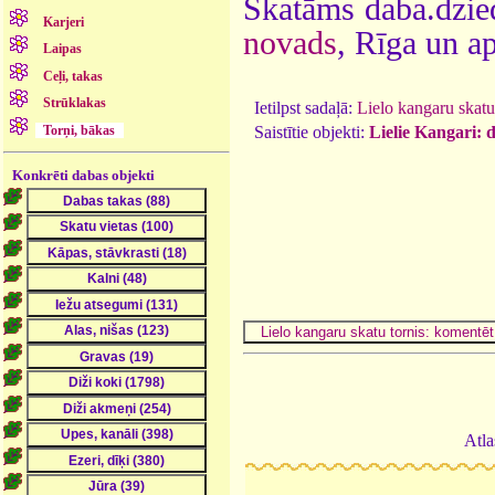
Skatāms daba.dzie
Karjeri
novads
, Rīga un a
Laipas
Ceļi, takas
Strūklakas
Ietilpst sadaļā:
Lielo kangaru skatu 
Torņi, bākas
Saistītie objekti:
Lielie Kangari: 
Konkrēti dabas objekti
Atla