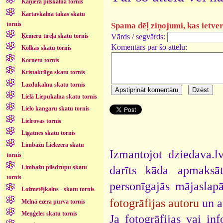
Kaņiera pilskalna tornis
Kartavkalna takas skatu
tornis
Spama dēļ ziņojumi, kas ietver 
Vārds / segvārds:
Ķemeru tīreļa skatu tornis
Komentārs par šo attēlu:
Kolkas skatu tornis
Kornetu tornis
Kristakrūga skatu tornis
Lazdukalnu skatu tornis
Lielā Liepukalna skatu tornis
Lielo kangaru skatu tornis
Lielrovas tornis
Līgatnes skatu tornis
Limbažu Lielezera skatu
Izmantojot dziedava.lv
tornis
darīts kāda apmaksāt
Limbažu pilsdrupu skatu
tornis
personīgajās mājaslap
Ložmetējkalns - skatu tornis
fotogrāfijas autoru
un a
Melnā ezera purva tornis
Meņģeles skatu tornis
Ja fotogrāfijas vai i