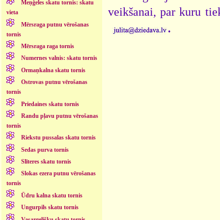
Meņģeles skatu tornis: skatu
veikšanai, par kuru ti
vieta
.
Mērsraga putnu vērošanas
tornis
Mērsraga raga tornis
Numernes valnis: skatu tornis
Ormaņkalna skatu tornis
Ostrovas putnu vērošanas
tornis
Priedaines skatu tornis
Randu pļavu putnu vērošanas
tornis
Riekstu pussalas skatu tornis
Sedas purva tornis
Slīteres skatu tornis
Slokas ezera putnu vērošanas
tornis
Ūdru kalna skatu tornis
Ungurpils skatu tornis
Vasargelišku skatu tornis