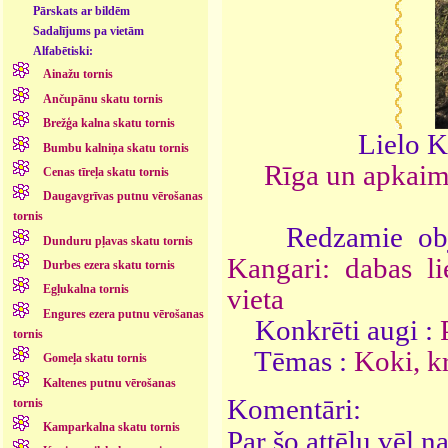
Pārskats ar bildēm
Sadalījums pa vietām
Alfabētiski:
Ainažu tornis
Ančupānu skatu tornis
Brežģa kalna skatu tornis
Lielo K
Bumbu kalniņa skatu tornis
Rīga un apkai
Cenas tīreļa skatu tornis
Daugavgrīvas putnu vērošanas
tornis
Redzamie obj
Dunduru pļavas skatu tornis
Kangari: dabas l
Durbes ezera skatu tornis
Egļukalna tornis
vieta
Engures ezera putnu vērošanas
Konkrēti augi :
tornis
Tēmas :
Koki, k
Gomeļa skatu tornis
Kaltenes putnu vērošanas
Komentāri:
tornis
Kamparkalna skatu tornis
Par šo attēlu vēl 