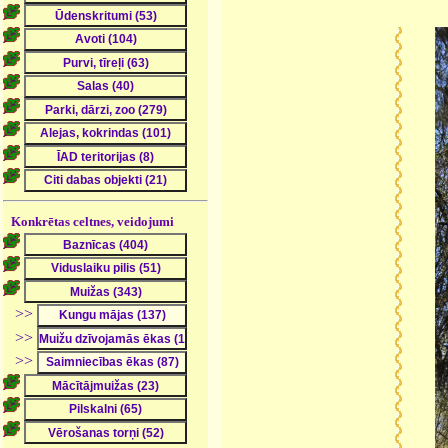
Konkrētas celtnes, veidojumi
>>
>>
>>