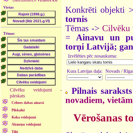
Daba.dziedava.lv
VEIDOTĀJI
Vietas
Konkrēti objekti 
tornis
Tēmas ->
Cilvēku
Tēmas
=
Ainavu un pu
torņi Latvijā; gan
Izvēlēties pēc nosaukuma:
Kura Latvijas daļa:
Novads / Rīgas
Pilnais saraksts
Cilvēku veidojumi -
pārskats
novadiem, vietām
Celtnes dabas ainavā
Pilskalni
Vērošanas to
Koka veidojumi
Akmeņu veidojumi
Tilti