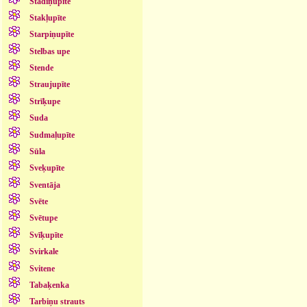
Stādiņupīte
Stakļupīte
Starpiņupīte
Stelbas upe
Stende
Straujupīte
Strīķupe
Suda
Sudmaļupīte
Sūla
Sveķupīte
Sventāja
Svēte
Svētupe
Svīķupīte
Svirkale
Svitene
Tabaķenka
Tarbiņu strauts