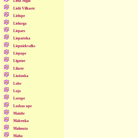
Lielā Jugla
Lielā Vilkaste
Lielupe
Lielurga
Liepars
Liepatteka
Liepniekvalks
Liepupe
Līgatne
Lilaste
Liužonka
Lobe
Loja
Lorupe
Ludzas upe
Maizīte
Malcenka
Malmuta
Malta