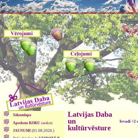
Latvijas Daba
Sākumlapa
un
Ievadi >2 
Apsekoto KOKU
saraksts
kultūrvēsture
(01.08.2026.)
JAUNUMI