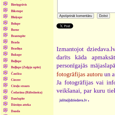
Bieriņgrāvis
Bikstupe
Bluķupe
Bolupe
Borne
Brantupīte
Brasla
Izmantojot dziedava.lv
Brasliņa
Bukupe
darīts kāda apmaksāt
Buļļupe
personīgajās mājaslap
Buļļupe (Zulpju upīte)
fotogrāfijas autoru
un a
Čaušica
Ciecere
Ja fotogrāfijas vai i
Cīruļu strauts
veikšanai, par kuru ti
Čodarāna (Rūbežneica)
.
Dančupīte
Dārziņu atteka
Dauda