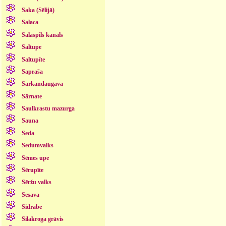
Saka (Sēlijā)
Salaca
Salaspils kanāls
Saltupe
Saltupīte
Sapraša
Sarkandaugava
Sārnate
Saulkrastu mazurga
Sauna
Seda
Sedumvalks
Sēmes upe
Sērupīte
Sēržu valks
Sesava
Sidrabe
Silakroga grāvis