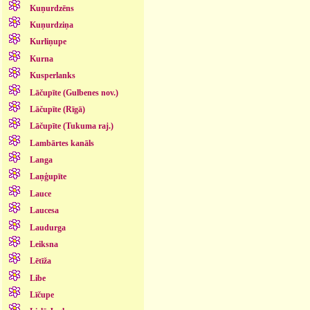
Kuņurdzēns
Kuņurdziņa
Kurliņupe
Kurna
Kusperlanks
Lāčupīte (Gulbenes nov.)
Lāčupīte (Rīgā)
Lāčupīte (Tukuma raj.)
Lambārtes kanāls
Langa
Laņģupīte
Lauce
Laucesa
Laudurga
Leiksna
Lētīža
Libe
Līčupe