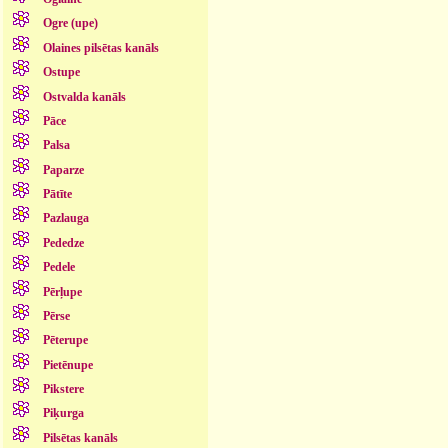
Ogre (upe)
Olaines pilsētas kanāls
Ostupe
Ostvalda kanāls
Pāce
Palsa
Paparze
Pātīte
Pazlauga
Pededze
Pedele
Pērļupe
Pērse
Pēterupe
Pietēnupe
Pikstere
Piķurga
Pilsētas kanāls