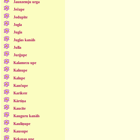
Jaunzemju urga
Ječupe
Jodupīte
Jogla
Jugla
Juglas kanāls
Julla
Jurģupe
Kalamecu upe
Kalnupe
Kalupe
Kančupe
Karikste
Kārtiņa
Kaucīte
Kauguru kanāls
Kauliņupe
Kausupe
Ķekavas upe