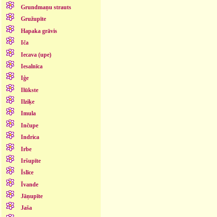
Grundmaņu strauts
Gružupīte
Hapaka grāvis
Iča
Iecava (upe)
Iesalnīca
Iģe
Ilūkste
Ilziķe
Imula
Inčupe
Indrica
Irbe
Iršupīte
Īslīce
Īvande
Jāņupīte
Jaša