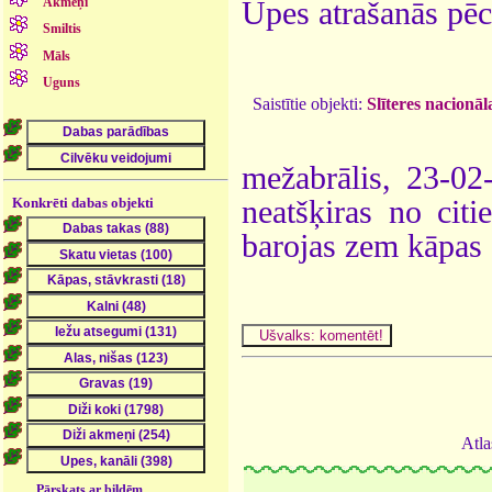
Akmeņi
Upes atrašanās pēc
Smiltis
Māls
Uguns
Saistītie objekti:
Slīteres nacionāl
mežabrālis, 23-02
neatšķiras no cit
Konkrēti dabas objekti
barojas zem kāpas 
Atla
Pārskats ar bildēm