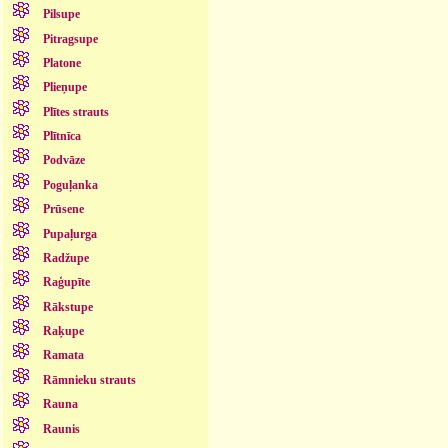
Pilsupe
Pitragsupe
Platone
Plieņupe
Plītes strauts
Plītnīca
Podvāze
Poguļanka
Prūsene
Pupaļurga
Radžupe
Raģupīte
Rākstupe
Raķupe
Ramata
Rāmnieku strauts
Rauna
Raunis