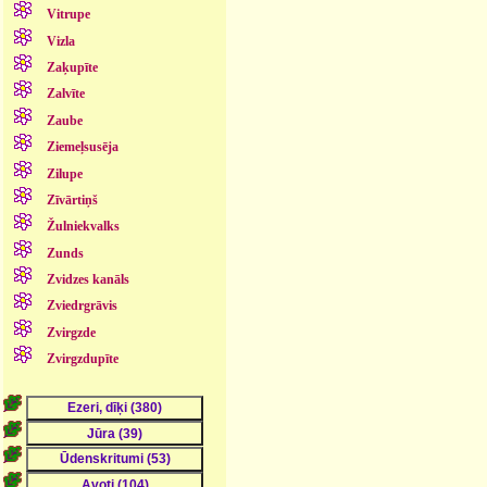
Vitrupe
Vizla
Zaķupīte
Zalvīte
Zaube
Ziemeļsusēja
Zilupe
Zīvārtiņš
Žulniekvalks
Zunds
Zvidzes kanāls
Zviedrgrāvis
Zvirgzde
Zvirgzdupīte