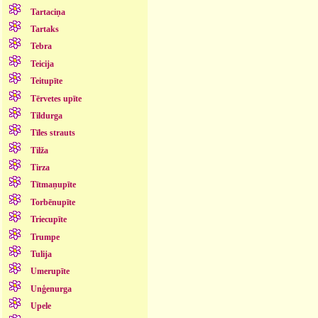
Tartaciņa
Tartaks
Tebra
Teicija
Teitupīte
Tērvetes upīte
Tildurga
Tīles strauts
Tilža
Tirza
Tītmaņupīte
Torbēnupīte
Triecupīte
Trumpe
Tulija
Umerupīte
Unģenurga
Upele