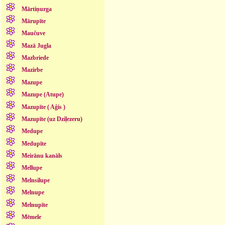
Mārtiņurga
Mārupīte
Maučuve
Mazā Jugla
Mazbriede
Mazirbe
Mazupe
Mazupe (Atupe)
Mazupīte ( Aģis )
Mazupīte (uz Dziļezeru)
Medupe
Medupīte
Meirānu kanāls
Mellupe
Melnsilupe
Melnupe
Melnupīte
Mēmele