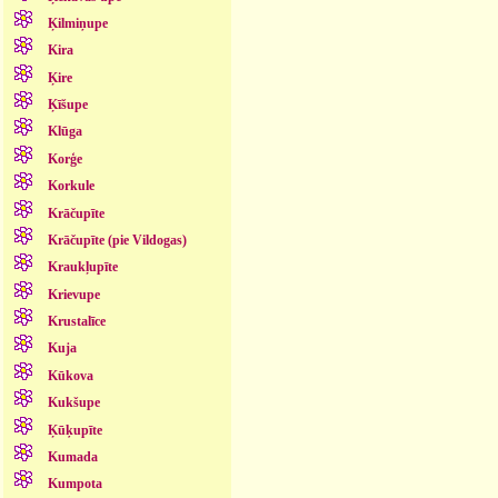
Ķilmiņupe
Kira
Ķire
Ķīšupe
Klūga
Korģe
Korkule
Krāčupīte
Krāčupīte (pie Vildogas)
Kraukļupīte
Krievupe
Krustalīce
Kuja
Kūkova
Kukšupe
Ķūķupīte
Kumada
Kumpota