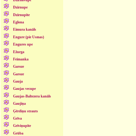
Dzirnupe
Dzirnupīte
Eglona
Eimura kanāls
Engure (pie Usmas)
Engures upe
Ežurga
Feimanka
Garoze
Garoze
Gauja
Gaujas vecupe
Gaujas-Baltezera kanāls
Gaujiņa
Ģērdiņu strauts
Grīva
Grīviņupīte
Grūba