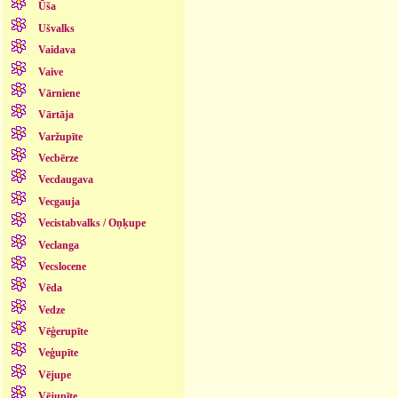
Ūša
Ušvalks
Vaidava
Vaive
Vārniene
Vārtāja
Varžupīte
Vecbērze
Vecdaugava
Vecgauja
Vecistabvalks / Oņķupe
Veclanga
Vecslocene
Vēda
Vedze
Vēģerupīte
Veģupīte
Vējupe
Vējupīte