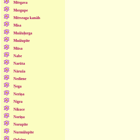
Mērgava
Mergupe
Mērsraga kanāls
Misa
Muižuļurga
Muižupīte
Mūsa
Nabe
Narūta
Nāruža
Nediene
Ņega
Neriņa
Nigra
Nikuce
Noriņa
Norupīte
Nurmižupīte
Oglaine