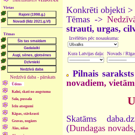
Daba.dziedava.lv
VEIDOTĀJI
Vietas
Konkrēti objekti 
Tēmas ->
Nedzīv
strauti, urgas, ci
Tēmas
Izvēlēties pēc nosaukuma:
Kura Latvijas daļa:
Novads / Rīgas
Pilnais saraksts
Nedzīvā daba - pārskats
novadiem, vietām
Ūdens
Kalni, skati no augstuma
U
Sala, pussala
Iežu atsegumi
Kāpas, stāvkrasti
Skatāms daba.d
Gravas, nogāzes
(
Dundagas novads
Alas, nišas