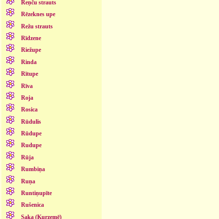
Reņču strauts
Rēzeknes upe
Režu strauts
Rīdzene
Riežupe
Rinda
Rītupe
Rīva
Roja
Rosica
Rūdulis
Rūdupe
Rudupe
Rūja
Rumbiņa
Ruņa
Runtiņupīte
Rušenica
Saka (Kurzemē)