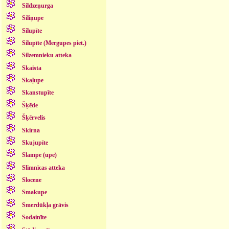
Sildzeņurga
Siliņupe
Silupīte
Silupīte (Mergupes piet.)
Silzemnieku atteka
Skaista
Skaļupe
Skanstupīte
Šķēde
Šķērvelis
Skirna
Skujupīte
Slampe (upe)
Slimnīcas atteka
Slocene
Smakupe
Smerdūkļa grāvis
Sodainīte