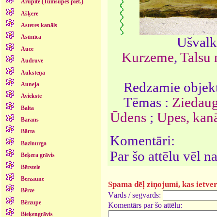
Arupīte (Tumšupes piet.)
Ašķere
Āsteres kanāls
Asūnīca
Ušvalk
Auce
Kurzeme
,
Talsu 
Audruve
Auksteņa
Redzamie objekt
Auneja
Aviekste
Tēmas :
Ziedaug
Balta
Ūdens
;
Upes, kanāl
Barans
Bārta
Komentāri:
Bazinurga
Par šo attēlu vēl 
Beķera grāvis
Bērstele
Bērzaune
Spama dēļ ziņojumi, kas ietver 
Bērze
Vārds / segvārds:
Bērzupe
Komentārs par šo attēlu:
Bieķengrāvis