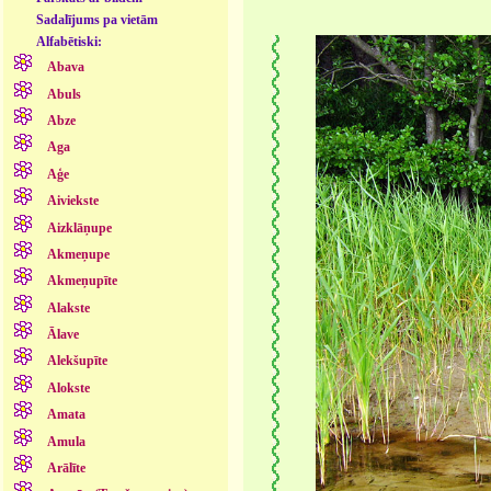
Sadalījums pa vietām
Alfabētiski:
Abava
Abuls
Abze
Aga
Aģe
Aiviekste
Aizklāņupe
Akmeņupe
Akmeņupīte
Alakste
Ālave
Alekšupīte
Alokste
Amata
Amula
Arālīte