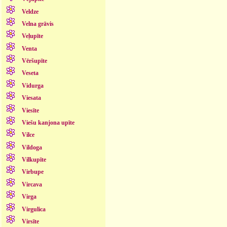
Veldze
Velna grāvis
Veļupīte
Venta
Vēršupīte
Veseta
Vidurga
Viesata
Viesīte
Viešu kanjona upīte
Vilce
Vildoga
Vilkupīte
Virbupe
Vircava
Virga
Virgulica
Virsīte