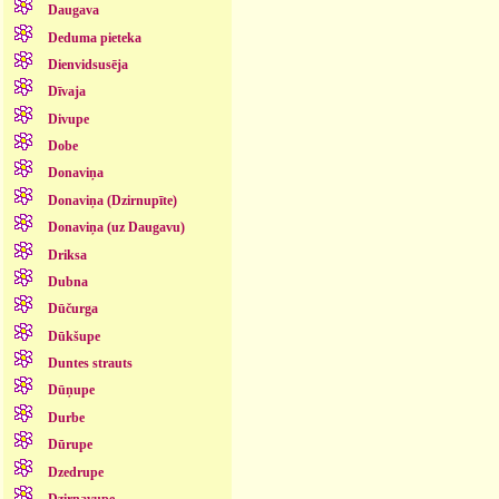
Daugava
Deduma pieteka
Dienvidsusēja
Dīvaja
Divupe
Dobe
Donaviņa
Donaviņa (Dzirnupīte)
Donaviņa (uz Daugavu)
Driksa
Dubna
Dūčurga
Dūkšupe
Duntes strauts
Dūņupe
Durbe
Dūrupe
Dzedrupe
Dzirnavupe