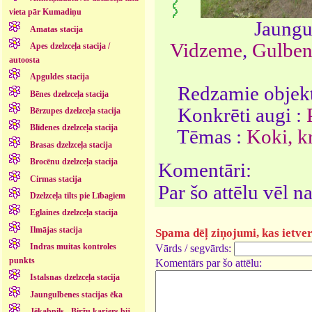
vieta pār Kumadiņu
Jaungu
Amatas stacija
Vidzeme
,
Gulben
Apes dzelzceļa stacija /
autoosta
Apguldes stacija
Redzamie objekt
Bēnes dzelzceļa stacija
Konkrēti augi :
Bērzupes dzelzceļa stacija
Blīdenes dzelzceļa stacija
Tēmas :
Koki, k
Brasas dzelzceļa stacija
Brocēnu dzelzceļa stacija
Komentāri:
Cirmas stacija
Par šo attēlu vēl 
Dzelzceļa tilts pie Lībagiem
Eglaines dzelzceļa stacija
Ilmājas stacija
Spama dēļ ziņojumi, kas ietver 
Indras muitas kontroles
Vārds / segvārds:
punkts
Komentārs par šo attēlu:
Istalsnas dzelzceļa stacija
Jaungulbenes stacijas ēka
Jēkabpils - Biržu karjers bij.