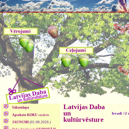
Latvijas Daba
Sākumlapa
un
Ievadi >2 
Apsekoto KOKU
saraksts
kultūrvēsture
(01.08.2026.)
JAUNUMI