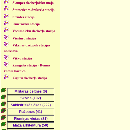
Slampes dzelzceļnieku māja
Stāmerienes dzelzceļa stacija
Stendes stacija
Umernieku stacija
Vecumnieku dzelzceļa stacija
Viesturu stacija
Vīksnas dzelzceļa stacijas
noliktava
Višķu stacija
Zemgales stacija - Romas
katoļu baznīca
Žīguru dzelzceļa stacija