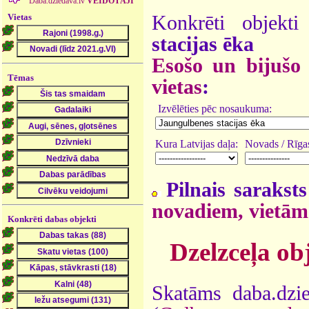
Daba.dziedava.lv
VEIDOTĀJI
Vietas
Konkrēti objek
stacijas ēka
Esošo un bijušo d
Tēmas
vietas
:
Izvēlēties pēc nosaukuma:
Kura Latvijas daļa:
Novads / Rīgas
Pilnais saraksts
novadiem, vietām
Konkrēti dabas objekti
Dzelzceļa ob
Skatāms daba.dzi