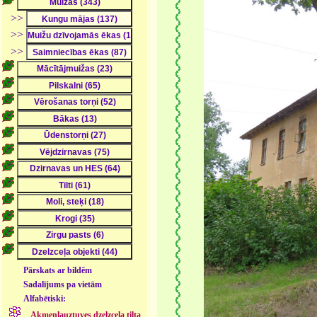
>>
>>
>>
Pārskats ar bildēm
Sadalījums pa vietām
Alfabētiski:
Akmeņlauztuves dzelzceļa tilta