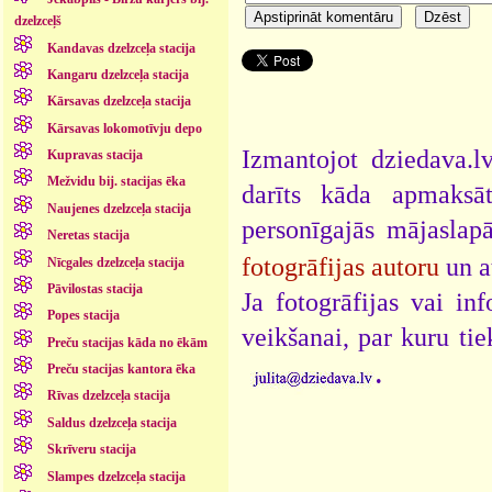
dzelzceļš
Kandavas dzelzceļa stacija
Kangaru dzelzceļa stacija
Kārsavas dzelzceļa stacija
Kārsavas lokomotīvju depo
Izmantojot dziedava.lv
Kupravas stacija
Mežvidu bij. stacijas ēka
darīts kāda apmaksāt
Naujenes dzelzceļa stacija
personīgajās mājaslap
Neretas stacija
fotogrāfijas autoru
un a
Nīcgales dzelzceļa stacija
Pāvilostas stacija
Ja fotogrāfijas vai i
Popes stacija
veikšanai, par kuru ti
Preču stacijas kāda no ēkām
.
Preču stacijas kantora ēka
Rīvas dzelzceļa stacija
Saldus dzelzceļa stacija
Skrīveru stacija
Slampes dzelzceļa stacija