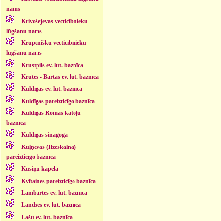
nams
Krivošejevas vecticībnieku
lūgšanu nams
Krupenišku vecticībnieku
lūgšanu nams
Krustpils ev. lut. baznīca
Krūtes - Bārtas ev. lut. baznīca
Kuldīgas ev. lut. baznīca
Kuldīgas pareizticīgo baznīca
Kuldīgas Romas katoļu
baznīca
Kuldīgas sinagoga
Kuļņevas (Ilzeskalna)
pareizticīgo baznīca
Kusiņu kapela
Kvītaines pareizticīgo baznīca
Lambārtes ev. lut. baznīca
Landzes ev. lut. baznīca
Lašu ev. lut. baznīca