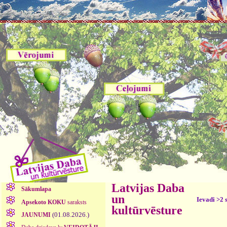
Latvijas Daba
Sākumlapa
un
Ievadi >2 
Apsekoto KOKU
saraksts
kultūrvēsture
(01.08.2026.)
JAUNUMI