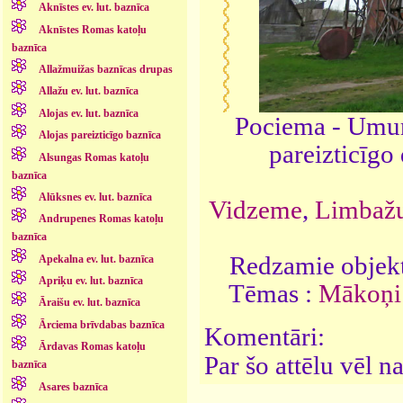
Aknīstes ev. lut. baznīca
Aknīstes Romas katoļu
baznīca
Allažmuižas baznīcas drupas
Allažu ev. lut. baznīca
Alojas ev. lut. baznīca
Pociema - Umur
Alojas pareizticīgo baznīca
pareizticīgo
Alsungas Romas katoļu
baznīca
Alūksnes ev. lut. baznīca
Vidzeme
,
Limbažu
Andrupenes Romas katoļu
baznīca
Redzamie objekt
Apekalna ev. lut. baznīca
Apriķu ev. lut. baznīca
Tēmas :
Mākoņi
Āraišu ev. lut. baznīca
Ārciema brīvdabas baznīca
Komentāri:
Ārdavas Romas katoļu
Par šo attēlu vēl 
baznīca
Asares baznīca