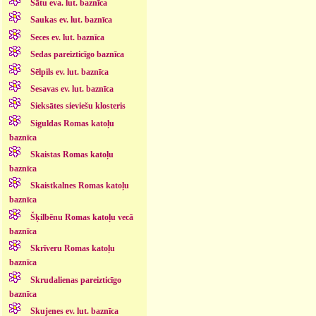
Sātu eva. lut. baznīca
Saukas ev. lut. baznīca
Seces ev. lut. baznīca
Sedas pareizticīgo baznīca
Sēlpils ev. lut. baznīca
Sesavas ev. lut. baznīca
Sieksātes sieviešu klosteris
Siguldas Romas katoļu
baznīca
Skaistas Romas katoļu
baznīca
Skaistkalnes Romas katoļu
baznīca
Šķilbēnu Romas katoļu vecā
baznīca
Skrīveru Romas katoļu
baznīca
Skrudalienas pareizticīgo
baznīca
Skujenes ev. lut. baznīca