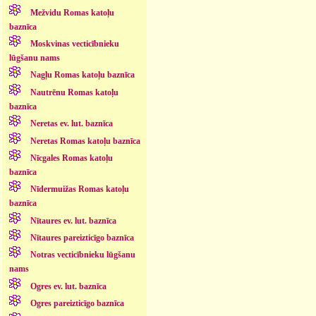
Mežvidu Romas katoļu
baznīca
Moskvinas vecticībnieku
lūgšanu nams
Nagļu Romas katoļu baznīca
Nautrēnu Romas katoļu
baznīca
Neretas ev. lut. baznīca
Neretas Romas katoļu baznīca
Nīcgales Romas katoļu
baznīca
Nīdermuižas Romas katoļu
baznīca
Nītaures ev. lut. baznīca
Nītaures pareizticīgo baznīca
Notras vecticībnieku lūgšanu
nams
Ogres ev. lut. baznīca
Ogres pareizticīgo baznīca