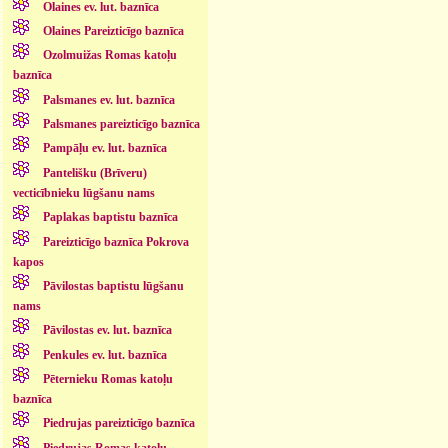
Olaines ev. lut. baznīca
Olaines Pareizticīgo baznīca
Ozolmuižas Romas katoļu
baznīca
Palsmanes ev. lut. baznīca
Palsmanes pareizticīgo baznīca
Pampāļu ev. lut. baznīca
Pantelišku (Brīveru)
vecticībnieku lūgšanu nams
Paplakas baptistu baznīca
Pareizticīgo baznīca Pokrova
kapos
Pāvilostas baptistu lūgšanu
nams
Pāvilostas ev. lut. baznīca
Penkules ev. lut. baznīca
Pēternieku Romas katoļu
baznīca
Piedrujas pareizticīgo baznīca
Piedrujas Romas katoļu