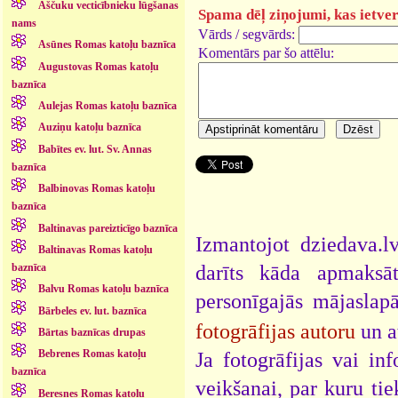
Aščuku vecticībnieku lūgšanas
Spama dēļ ziņojumi, kas ietver 
nams
Vārds / segvārds:
Asūnes Romas katoļu baznīca
Komentārs par šo attēlu:
Augustovas Romas katoļu
baznīca
Aulejas Romas katoļu baznīca
Auziņu katoļu baznīca
Babītes ev. lut. Sv. Annas
baznīca
Balbinovas Romas katoļu
baznīca
Baltinavas pareizticīgo baznīca
Izmantojot dziedava.lv
Baltinavas Romas katoļu
darīts kāda apmaksāt
baznīca
Balvu Romas katoļu baznīca
personīgajās mājaslap
Bārbeles ev. lut. baznīca
fotogrāfijas autoru
un a
Bārtas baznīcas drupas
Bebrenes Romas katoļu
Ja fotogrāfijas vai i
baznīca
veikšanai, par kuru ti
Beresnes Romas katoļu