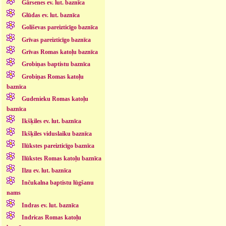
Gārsenes ev. lut. baznīca
Glūdas ev. lut. baznīca
Goliševas pareizticīgo baznīca
Grīvas pareizticīgo baznīca
Grīvas Romas katoļu baznīca
Grobiņas baptistu baznīca
Grobiņas Romas katoļu
baznīca
Gudenieku Romas katoļu
baznīca
Ikšķiles ev. lut. baznīca
Ikšķiles viduslaiku baznīca
Ilūkstes pareizticīgo baznīca
Ilūkstes Romas katoļu baznīca
Ilzu ev. lut. baznīca
Inčukalna baptistu lūgšanu
nams
Indras ev. lut. baznīca
Indricas Romas katoļu