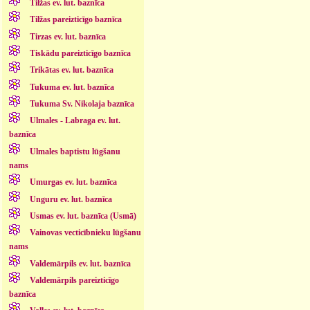
Tilžas ev. lut. baznīca
Tilžas pareizticīgo baznīca
Tirzas ev. lut. baznīca
Tiskādu pareizticīgo baznīca
Trikātas ev. lut. baznīca
Tukuma ev. lut. baznīca
Tukuma Sv. Nikolaja baznīca
Ulmales - Labraga ev. lut.
baznīca
Ulmales baptistu lūgšanu
nams
Umurgas ev. lut. baznīca
Unguru ev. lut. baznīca
Usmas ev. lut. baznīca (Usmā)
Vainovas vecticībnieku lūgšanu
nams
Valdemārpils ev. lut. baznīca
Valdemārpils pareizticīgo
baznīca