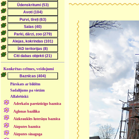
Konkrētas celtnes, veidojumi
Pārskats ar bildēm
Sadalījums pa vietām
Alfabētiski:
Aderkašu pareizticīgo baznīca
Aglonas bazilika
Aizkraukles luterāņu baznīca
Aizputes baznīca
Aizputes sinagoga