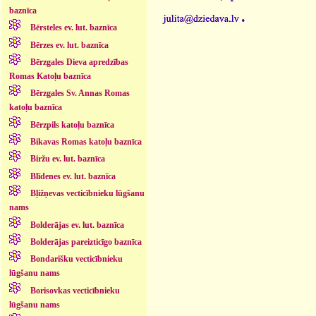
.
baznīca
Bērsteles ev. lut. baznīca
Bērzes ev. lut. baznīca
Bērzgales Dieva apredzības
Romas Katoļu baznīca
Bērzgales Sv. Annas Romas
katoļu baznīca
Bērzpils katoļu baznīca
Bikavas Romas katoļu baznīca
Biržu ev. lut. baznīca
Blīdenes ev. lut. baznīca
Bļižņevas vecticībnieku lūgšanu
nams
Bolderājas ev. lut. baznīca
Bolderājas pareizticīgo baznīca
Bondarišku vecticībnieku
lūgšanu nams
Borisovkas vecticībnieku
lūgšanu nams