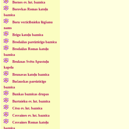
Bornes ev. lut. baznīca
Borovkas Romas katoļu
baznīca
Boru vecticībnieku lūgšanu
nams
Brigu katoļu baznīca
Brodaižas pareizticīgo baznīca
Brodaižas Romas katoļu
baznīca
Bruknas Svēto Apustuļu
kapela
Brunavas katoļu baznīca
Bučauskas pareizticīgo
baznīca
Bunkas baznīcas drupas
Burtnieku ev. lut. baznīca
Cēsu ev. lut. baznīca
Cesvaines ev. lut. baznīca
Cesvaines Romas katoļu
baznīca