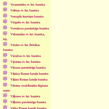
Vecumnieku ev. lut. baznīca
Velēnas ev. lut. baznīca
Ventspils luterāņu baznīca
Vērgales ev. lut. baznīca
Vertuļovas pareizticīgo baznīca
Vidsmuižas ev. lut. baznīca,
bij.
Viesītes ev. lut. Brīvības
baznīca
Vietalvas ev. lut. baznīca
Vijciema ev. lut. baznīca
Vīksnas pareizticīgo baznīca
Viļakas Romas katoļu baznīca
Viļānu Romas katoļu baznīca
Vilcānu vecticībnieku lūgšanu
nams
Viļķenes ev. lut. baznīca
Viļķenes pareizticīgo baznīca
Višķu Romas katoļu baznīca