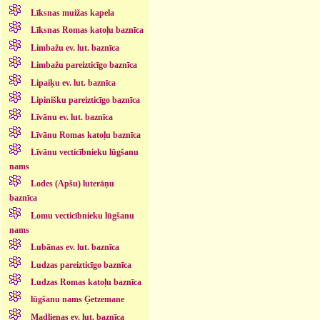
Līksnas muižas kapela
Līksnas Romas katoļu baznīca
Limbažu ev. lut. baznīca
Limbažu pareizticīgo baznīca
Lipaiķu ev. lut. baznīca
Lipinišku pareizticīgo baznīca
Līvānu ev. lut. baznīca
Līvānu Romas katoļu baznīca
Līvānu vecticībnieku lūgšanu
nams
Lodes (Apšu) luterāņu
baznīca
Lomu vecticībnieku lūgšanu
nams
Lubānas ev. lut. baznīca
Ludzas pareizticīgo baznīca
Ludzas Romas katoļu baznīca
lūgšanu nams Ģetzemane
Madlienas ev. lut. baznīca