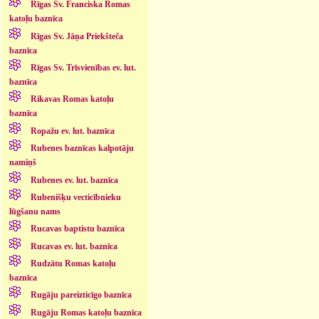
Rīgas Sv. Franciska Romas
katoļu baznīca
Rīgas Sv. Jāņa Priekšteča
baznīca
Rīgas Sv. Trīsvienības ev. lut.
baznīca
Rikavas Romas katoļu
baznīca
Ropažu ev. lut. baznīca
Rubenes baznīcas kalpotāju
namiņš
Rubenes ev. lut. baznīca
Rubenišķu vecticībnieku
lūgšanu nams
Rucavas baptistu baznīca
Rucavas ev. lut. baznīca
Rudzātu Romas katoļu
baznīca
Rugāju pareizticīgo baznīca
Rugāju Romas katoļu baznīca