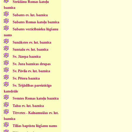
Strūžānu Romas katoļu
baznīca
Subates ev. lut. baznīca
Subates Romas katoļu baznīca
Subates vecticībnieku lūgšanu
nams
Sunākstes ev. lut. baznīca
Suntažu ev. lut. baznīca
Sv. Jāzepa baznīca
Sv. Jura baznīcas drupas
Sv. Pāvila ev. lut. baznīca
Sv. Pētera baznīca
Sv. Trijādības pareizticīgo
katedrāle
Sventes Romas katoļu baznīca
Talsu ev. lut. baznīca
Tērvetes - Kalnamuižas ev. lut.
baznīca
Tilžas baptistu lūgšanu nams