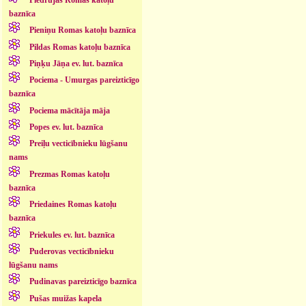
baznīca
Pieniņu Romas katoļu baznīca
Pildas Romas katoļu baznīca
Piņķu Jāņa ev. lut. baznīca
Pociema - Umurgas pareizticīgo
baznīca
Pociema mācītāja māja
Popes ev. lut. baznīca
Preiļu vecticībnieku lūgšanu
nams
Prezmas Romas katoļu
baznīca
Priedaines Romas katoļu
baznīca
Priekules ev. lut. baznīca
Puderovas vecticībnieku
lūgšanu nams
Pudinavas pareizticīgo baznīca
Pušas muižas kapela