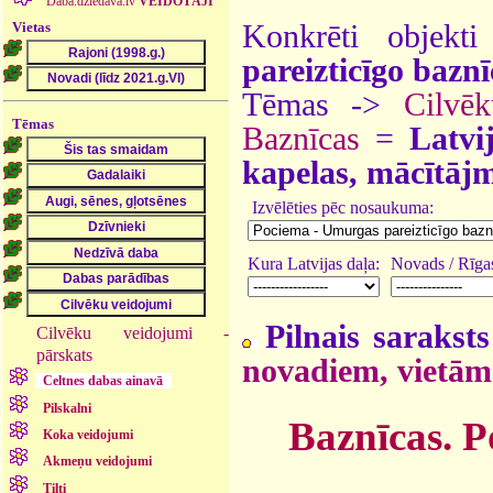
Daba.dziedava.lv
VEIDOTĀJI
Vietas
Konkrēti objek
pareizticīgo baznī
Tēmas ->
Cilvē
Tēmas
Baznīcas
=
Latvi
kapelas, mācītājm
Izvēlēties pēc nosaukuma:
Kura Latvijas daļa:
Novads / Rīgas
Pilnais saraksts
Cilvēku veidojumi -
pārskats
novadiem, vietām
Celtnes dabas ainavā
Pilskalni
Baznīcas. P
Koka veidojumi
Akmeņu veidojumi
Tilti