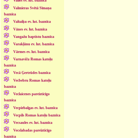
Valles ev. lut. baznīca
Valmieras Svētā Sīmaņa
baznīca
Valtaiķu ev. lut. baznīca
Vānes ev. lut. baznīca
Vangažu baptistu baznīca
Varakļānu ev. lut. baznīca
Vārmes ev. lut. baznīca
Varnaviču Romas katoļu
baznīca
Vecā Ģertrūdes baznīca
Vecbebru Romas katoļu
baznīca
Veclaicenes pareizticīgo
baznīca
Vecpiebalgas ev. lut. baznīca
Vecpils Romas katoļu baznīca
Vecsaules ev. lut. baznīca
Vecslabadas pareizticīgo
baznīca