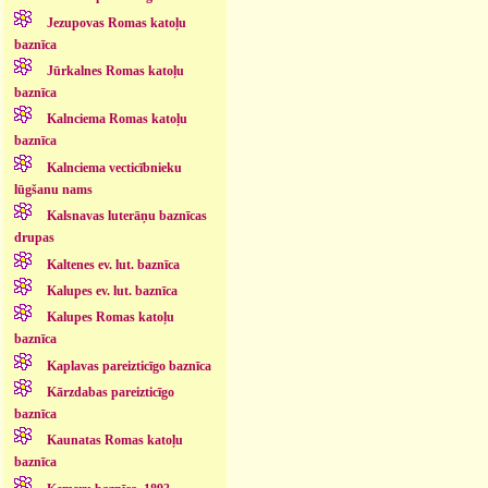
Jezupovas Romas katoļu
baznīca
Jūrkalnes Romas katoļu
baznīca
Kalnciema Romas katoļu
baznīca
Kalnciema vecticībnieku
lūgšanu nams
Kalsnavas luterāņu baznīcas
drupas
Kaltenes ev. lut. baznīca
Kalupes ev. lut. baznīca
Kalupes Romas katoļu
baznīca
Kaplavas pareizticīgo baznīca
Kārzdabas pareizticīgo
baznīca
Kaunatas Romas katoļu
baznīca