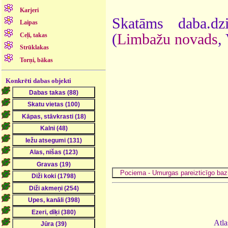
Karjeri
Skatāms daba.dz
Laipas
(
Limbažu novads
,
Ceļi, takas
Strūklakas
Torņi, bākas
Konkrēti dabas objekti
Atla