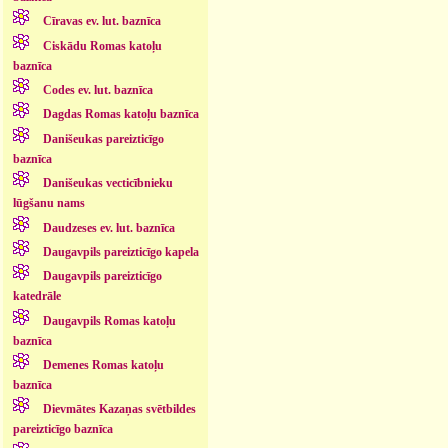
Cīravas ev. lut. baznīca
Ciskādu Romas katoļu
baznīca
Codes ev. lut. baznīca
Dagdas Romas katoļu baznīca
Danišeukas pareizticīgo
baznīca
Danišeukas vecticībnieku
lūgšanu nams
Daudzeses ev. lut. baznīca
Daugavpils pareizticīgo kapela
Daugavpils pareizticīgo
katedrāle
Daugavpils Romas katoļu
baznīca
Demenes Romas katoļu
baznīca
Dievmātes Kazaņas svētbildes
pareizticīgo baznīca