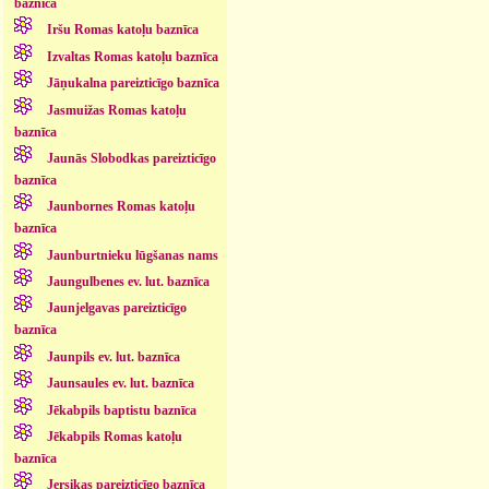
baznīca
Iršu Romas katoļu baznīca
Izvaltas Romas katoļu baznīca
Jāņukalna pareizticīgo baznīca
Jasmuižas Romas katoļu
baznīca
Jaunās Slobodkas pareizticīgo
baznīca
Jaunbornes Romas katoļu
baznīca
Jaunburtnieku lūgšanas nams
Jaungulbenes ev. lut. baznīca
Jaunjelgavas pareizticīgo
baznīca
Jaunpils ev. lut. baznīca
Jaunsaules ev. lut. baznīca
Jēkabpils baptistu baznīca
Jēkabpils Romas katoļu
baznīca
Jersikas pareizticīgo baznīca