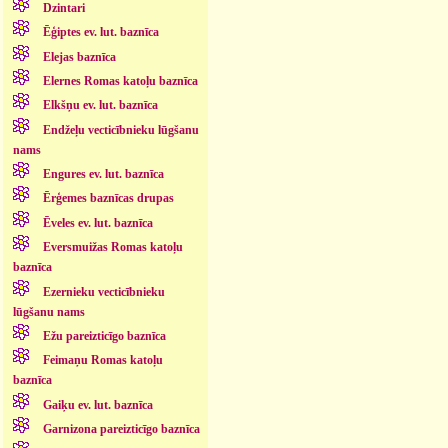
Dzintari
Ēģiptes ev. lut. baznīca
Elejas baznīca
Elernes Romas katoļu baznīca
Elkšņu ev. lut. baznīca
Endžeļu vecticībnieku lūgšanu
nams
Engures ev. lut. baznīca
Ērģemes baznīcas drupas
Ēveles ev. lut. baznīca
Eversmuižas Romas katoļu
baznīca
Ezernieku vecticībnieku
lūgšanu nams
Ežu pareizticīgo baznīca
Feimaņu Romas katoļu
baznīca
Gaiķu ev. lut. baznīca
Garnizona pareizticīgo baznīca