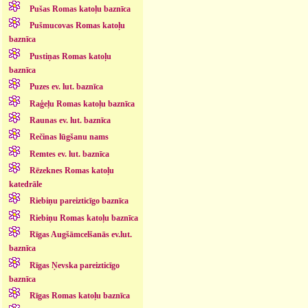
Pušas Romas katoļu baznīca
Pušmucovas Romas katoļu
baznīca
Pustiņas Romas katoļu
baznīca
Puzes ev. lut. baznīca
Raģeļu Romas katoļu baznīca
Raunas ev. lut. baznīca
Rečinas lūgšanu nams
Remtes ev. lut. baznīca
Rēzeknes Romas katoļu
katedrāle
Riebiņu pareizticīgo baznīca
Riebiņu Romas katoļu baznīca
Rīgas Augšāmcelšanās ev.lut.
baznīca
Rīgas Ņevska pareizticīgo
baznīca
Rīgas Romas katoļu baznīca