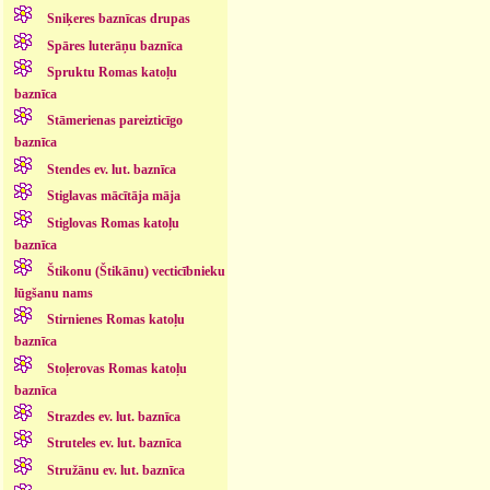
Sniķeres baznīcas drupas
Spāres luterāņu baznīca
Spruktu Romas katoļu
baznīca
Stāmerienas pareizticīgo
baznīca
Stendes ev. lut. baznīca
Stiglavas mācītāja māja
Stiglovas Romas katoļu
baznīca
Štikonu (Štikānu) vecticībnieku
lūgšanu nams
Stirnienes Romas katoļu
baznīca
Stoļerovas Romas katoļu
baznīca
Strazdes ev. lut. baznīca
Struteles ev. lut. baznīca
Stružānu ev. lut. baznīca