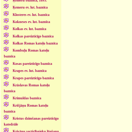
Ķemeru baznīca, 1893.
Ķemeru ev. lut. baznīca
Klosteres ev. lut. baznīca
Kokneses ev. lut. baznīca
Kolkas ev. lut. baznīca
Kolkas pareizticīgo baznīca
Kolkas Romas katoļu baznīca
Kombuļu Romas katoļu
baznīca
Kosas pareizticīgo baznīca
Krapes ev. lut. baznīca
Krapes pareizticīgo baznīca
Krāslavas Romas katoļu
baznīca
Krimuldas baznīca
Krišjāņu Romas katoļu
baznīca
Kristus dzimšanas pareizticīgo
katedrāle
Krivānu vecticībnieku lūgšanu