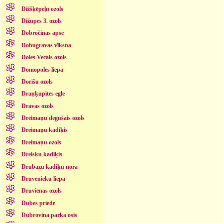
Dižšķēpeļu ozols
Dižupes 3. ozols
Dobročinas apse
Dobugravas vīksna
Doles Vecais ozols
Domopoles liepa
Dorīšu ozols
Draņķupītes egle
Dravas ozols
Dreimaņu degušais ozols
Dreimaņu kadiķis
Dreimaņu ozols
Dreisku kadiķis
Drubazu kadiķu nora
Druvenieku liepa
Druvienas ozols
Dubes priede
Dubrovina parka osis