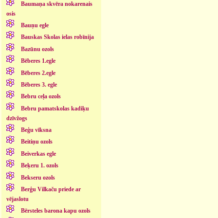
Baumaņa skvēra nokarenais
osis
Bauņu egle
Bauskas Skolas ielas robīnija
Bazūnu ozols
Bēberes 1.egle
Bēberes 2.egle
Bēberes 3. egle
Bebru ceļa ozols
Bebru pamatskolas kadiķu
dzīvžogs
Beģu vīksna
Beitiņu ozols
Beiverkas egle
Beķeru 1. ozols
Bekseru ozols
Berģu Vilkaču priede ar
vējaslotu
Bērsteles barona kapu ozols