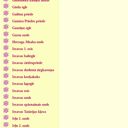
Gudenieku kadiķu audze
Gūdu egle
Gulēnu priede
Gunāra Priedes priede
Guntiņu egle
Gustu ozols
Hercoga Jēkaba ozols
Iecavas 1. osis
Iecavas baltegle
Iecavas ciedrupriede
Iecavas dzeltenā zirgkastaņa
Iecavas korķakoks
Iecavas lapegle
Iecavas osis
Iecavas ozols
Iecavas spārnainais ozols
Iecavas Tatārijas kļava
Ieļu 1. ozols
Ieļu 2. ozols