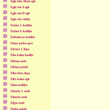
Egļu ielas Mazā egle
Egļu trio A egle
Egļu trio D egle
Egļu trio vidējā
Eicēnu 2. kadiķis
Eicēnu 4. kadiķis
Eizbahovas kadiķis
Elejas parka apse
Elernes 1. liepa
Elka kalna kadiķi
Elkšņu ozols
Elkšņu priede
Elku birzs liepa
Elles kalna egle
Eļmu kadiķis
Elmužu 2. ozols
Elmužu ozols
Elpju ozols
Elsīšu priede