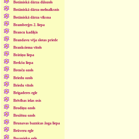
Botāniskā dārza dižozols
Botāniskā dārza melnalksnis
Botāniskā dārza vīksna
Bramberģes 2. liepa
Brancu kadiķis
Brandavu vēja slotas priede
Brankciema vītols
Brātiņu liepa
Brekšu liepa
Brenču ozols
Briedu ozols
Briedu vītols
Brigaderes egle
Brīvības ielas osis
Brodiņu ozols
Brožēnu ozols
Brunavas baznīcas žoga liepa
Brūveru egle
Bucenieku egle