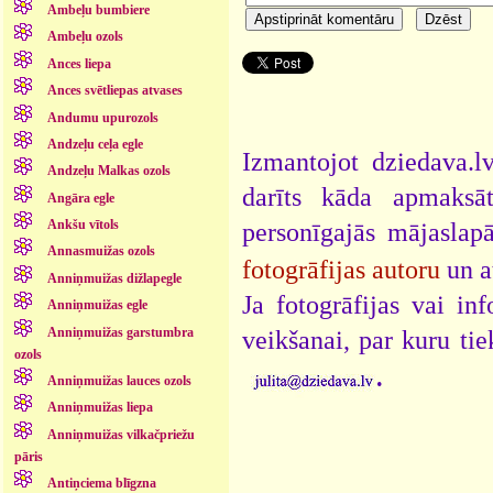
Ambeļu bumbiere
Ambeļu ozols
Ances liepa
Ances svētliepas atvases
Andumu upurozols
Andzeļu ceļa egle
Izmantojot dziedava.lv
Andzeļu Malkas ozols
darīts kāda apmaksāt
Angāra egle
Ankšu vītols
personīgajās mājaslap
Annasmuižas ozols
fotogrāfijas autoru
un a
Anniņmuižas dižlapegle
Ja fotogrāfijas vai i
Anniņmuižas egle
Anniņmuižas garstumbra
veikšanai, par kuru ti
ozols
.
Anniņmuižas lauces ozols
Anniņmuižas liepa
Anniņmuižas vilkačpriežu
pāris
Antiņciema blīgzna