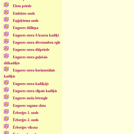
Elstu priede
Embūtes ozols
Eņģeļciema ozols
Engures dižliepa
Engures ezera A krasta kadiķi
Engures ezera divstumbru egle
Engures ezera dižpriede
Engures ezera guļošais
dižkadiķis
Engures ezera horizontālais
kadiķis
Engures ezera kadiķājs
Engures ezera slīpais kadiķis
Engures meža bērzegle
Engures raganu slota
Ērberģes 1. ozols
Ērberģes 2. ozols
Ērberģes vīksna