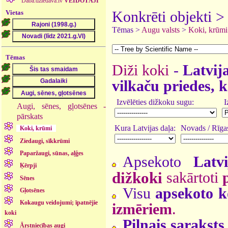
Daba.dziedava.lv
VEIDOTĀJI
Vietas
Konkrēti objekti 
Tēmas >
Augu valsts
>
Koki, krūmi
Tēmas
Diži koki
-
Latvija
vilkaču priedes, k
Izvēlēties dižkoku sugu:
I
Augi, sēnes, gļotsēnes -
pārskats
Kura Latvijas daļa:
Novads / Rīgas
Koki, krūmi
Ziedaugi, sīkkrūmi
Paparžaugi, sūnas, aļģes
Apsekoto
Latv
Ķērpji
dižkoki
sakārtoti
Sēnes
Visu
apsekoto k
Gļotsēnes
Kokaugu veidojumi; īpatnējie
izmēriem
.
koki
Pilnais saraksts
Ārstniecības augi