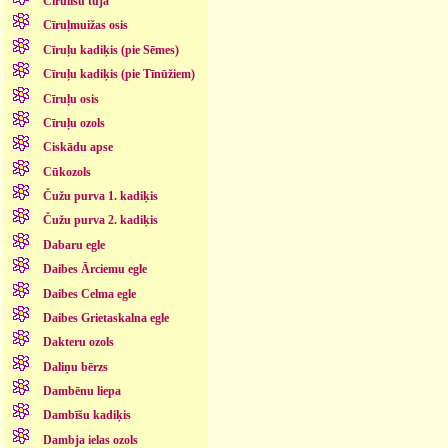
Cīrulīšu tūja
Cīruļmuižas osis
Cīruļu kadiķis (pie Sēmes)
Cīruļu kadiķis (pie Tīnūžiem)
Cīruļu osis
Cīruļu ozols
Ciskādu apse
Cūkozols
Čužu purva 1. kadiķis
Čužu purva 2. kadiķis
Dabaru egle
Daibes Ārciemu egle
Daibes Celma egle
Daibes Grietaskalna egle
Dakteru ozols
Daliņu bērzs
Dambēnu liepa
Dambīšu kadiķis
Dambja ielas ozols