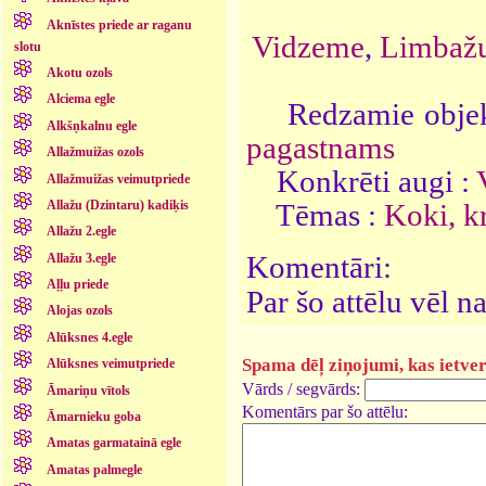
Aknīstes priede ar raganu
Vidzeme
,
Limbažu
slotu
Akotu ozols
Alciema egle
Redzamie objek
Alkšņkalnu egle
pagastnams
Allažmuižas ozols
Konkrēti augi :
Allažmuižas veimutpriede
Tēmas :
Koki, k
Allažu (Dzintaru) kadiķis
Allažu 2.egle
Komentāri:
Allažu 3.egle
Aļļu priede
Par šo attēlu vēl 
Alojas ozols
Alūksnes 4.egle
Spama dēļ ziņojumi, kas ietver 
Alūksnes veimutpriede
Vārds / segvārds:
Āmariņu vītols
Komentārs par šo attēlu:
Āmarnieku goba
Amatas garmatainā egle
Amatas palmegle