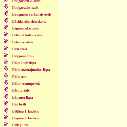
Daugaviešu 2. ozols
Daugavsalas ozols
Daugmales sarkanais ozols
Dāvida ielas riekstkoks
Degumnieku ozols
Deksnes kalnu kļava
Deksnes vītols
Dīču ozols
Diezganu ozols
Dikļu Lielā liepa
Dikļu mācītājmuižas liepa
Dikļu osis
Dikļu veimutpriede
Dīķu priede
Dimantu liepa
Divi brāļi
Dižjāņu 1. kadiķis
Dižjāņu 2. kadiķis
Dižlāņu īve