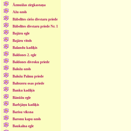
Āzmuižas zirgkastaņa
Ažu ozols
Bābelītes ciešo divstaru priede
Bābelītes divstaru priede Nr. 1
Bajāru egle
Bajāru vītols
Balandu kadiķis
Baldones 2. egle
Baldones divroku priede
Baložu ozols
Baložu Palmu priede
Baltezeru osas priede
Banku kadiķis
Bānūžu egle
Barbjāņu kadiķis
Barisu vīksna
Baronu kapu ozols
Baukalna egle