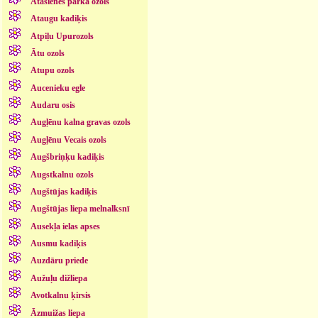
Atašienes parka ozols
Ataugu kadiķis
Atpiļu Upurozols
Ātu ozols
Atupu ozols
Aucenieku egle
Audaru osis
Augļēnu kalna gravas ozols
Augļēnu Vecais ozols
Augšbriņķu kadiķis
Augstkalnu ozols
Augštūjas kadiķis
Augštūjas liepa melnalksnī
Ausekļa ielas apses
Ausmu kadiķis
Auzdāru priede
Aužuļu dižliepa
Avotkalnu ķirsis
Āzmuižas liepa