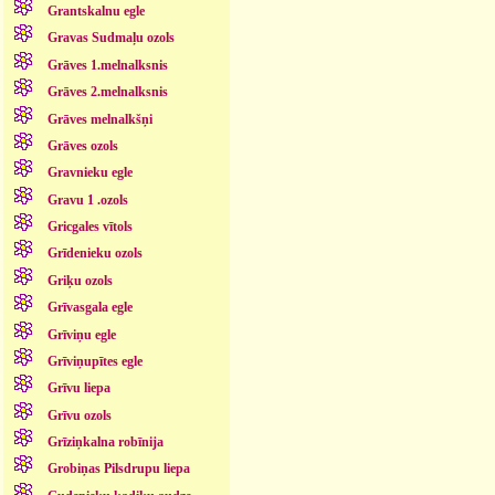
Grantskalnu egle
Gravas Sudmaļu ozols
Grāves 1.melnalksnis
Grāves 2.melnalksnis
Grāves melnalkšņi
Grāves ozols
Gravnieku egle
Gravu 1 .ozols
Gricgales vītols
Grīdenieku ozols
Griķu ozols
Grīvasgala egle
Grīviņu egle
Grīviņupītes egle
Grīvu liepa
Grīvu ozols
Grīziņkalna robīnija
Grobiņas Pilsdrupu liepa