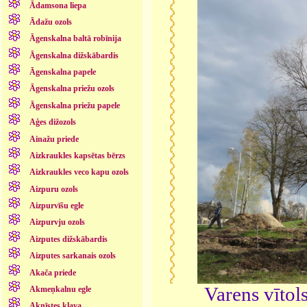
Ādamsona liepa
Ādažu ozols
Āgenskalna baltā robīnija
Āgenskalna dižskābardis
Āgenskalna papele
Āgenskalna priežu ozols
Āgenskalna priežu papele
Aģes dižozols
Ainažu priede
Aizkraukles kapsētas bērzs
Aizkraukles veco kapu ozols
Aizpuru ozols
Aizpurvīšu egle
Aizpurvju ozols
Aizputes dižskābardis
Aizputes sarkanais ozols
Akača priede
Varens vītol
Akmeņkalnu egle
Aknīstes kļava