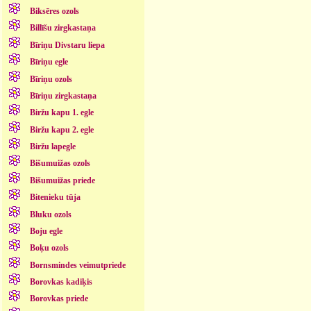
Biksēres ozols
Billīšu zirgkastaņa
Bīriņu Divstaru liepa
Bīriņu egle
Bīriņu ozols
Bīriņu zirgkastaņa
Biržu kapu 1. egle
Biržu kapu 2. egle
Biržu lapegle
Bišumuižas ozols
Bišumuižas priede
Bitenieku tūja
Bluku ozols
Boju egle
Boķu ozols
Bornsmindes veimutpriede
Borovkas kadiķis
Borovkas priede