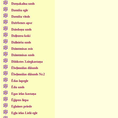
Dzeņakalna ozols
Dzenīšu egle
Dzenīšu vītols
Dzērbenes apse
Dziedoņu ozols
Dziļezera koki
Dzilniešu ozols
Dzimtmisas osis
Dzimtmisas ozols
Džūkstes 3.zirgkastaņa
Ēbeļmuižas dižozols
Ēbeļmuižas dižozols Nr.2
Ēdas lapegle
Ēdu ozols
Egas ielas kastaņa
Ēģiptes liepa
Eglaines priede
Egļu ielas Lielā egle