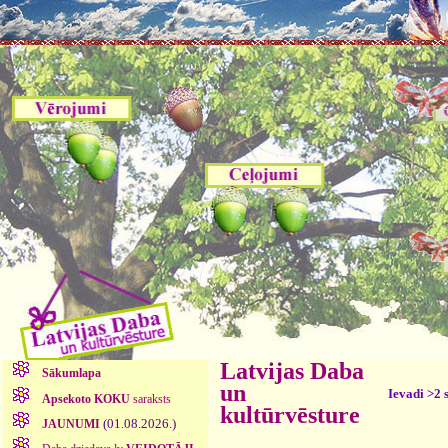
Latvijas Daba
Sākumlapa
un
Ievadi >2 
Apsekoto KOKU
saraksts
kultūrvēsture
(01.08.2026.)
JAUNUMI