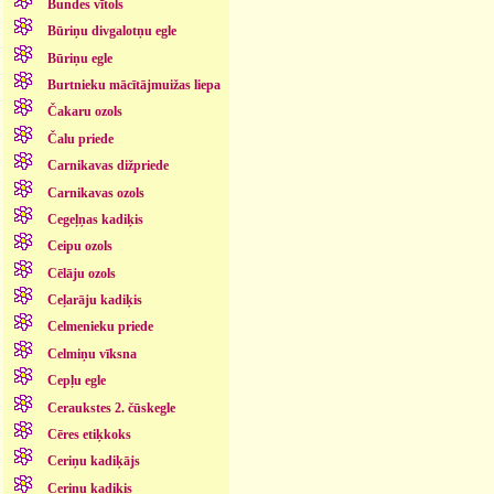
Bundes vītols
Būriņu divgalotņu egle
Būriņu egle
Burtnieku mācītājmuižas liepa
Čakaru ozols
Čalu priede
Carnikavas dižpriede
Carnikavas ozols
Cegeļņas kadiķis
Ceipu ozols
Cēlāju ozols
Ceļarāju kadiķis
Celmenieku priede
Celmiņu vīksna
Cepļu egle
Ceraukstes 2. čūskegle
Cēres etiķkoks
Ceriņu kadiķājs
Ceriņu kadiķis