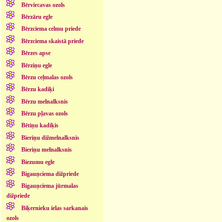
Bērvircavas ozols
Bērzāru egle
Bērzciema celmu priede
Bērzciema skaistā priede
Bērzes apse
Bērziņu egle
Bērzu ceļmalas ozols
Bērzu kadiķi
Bērzu melnalksnis
Bērzu pļavas ozols
Bētiņu kadiķis
Bieriņu dižmelnalksnis
Bieriņu melnalksnis
Biezumu egle
Bigauņciema dižpriede
Bigauņciema jūrmalas
dižpriede
Biķernieku ielas sarkanais
ozols