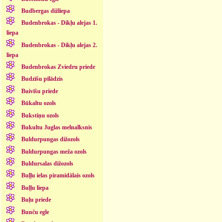
Budbergas dižliepa
Budenbrokas - Dikļu alejas 1.
liepa
Budenbrokas - Dikļu alejas 2.
liepa
Budenbrokas Zviedru priede
Budzīšu pīlādzis
Buivīšu priede
Būkaltu ozols
Bukstiņu ozols
Bukultu Juglas melnalksnis
Buldurpungas dižozols
Buldurpungas meža ozols
Buldursalas dižozols
Buļļu ielas piramidālais ozols
Buļļu liepa
Buļu priede
Bunču egle