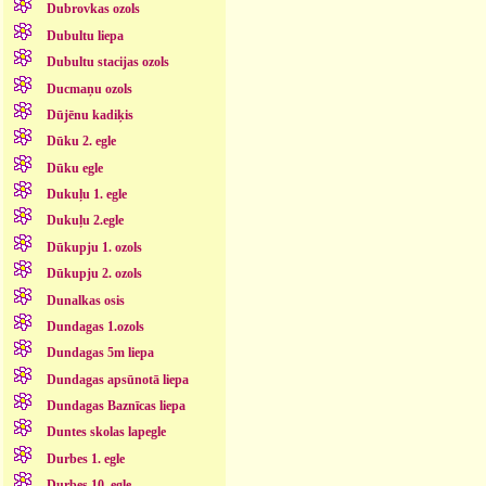
Dubrovkas ozols
Dubultu liepa
Dubultu stacijas ozols
Ducmaņu ozols
Dūjēnu kadiķis
Dūku 2. egle
Dūku egle
Dukuļu 1. egle
Dukuļu 2.egle
Dūkupju 1. ozols
Dūkupju 2. ozols
Dunalkas osis
Dundagas 1.ozols
Dundagas 5m liepa
Dundagas apsūnotā liepa
Dundagas Baznīcas liepa
Duntes skolas lapegle
Durbes 1. egle
Durbes 10. egle