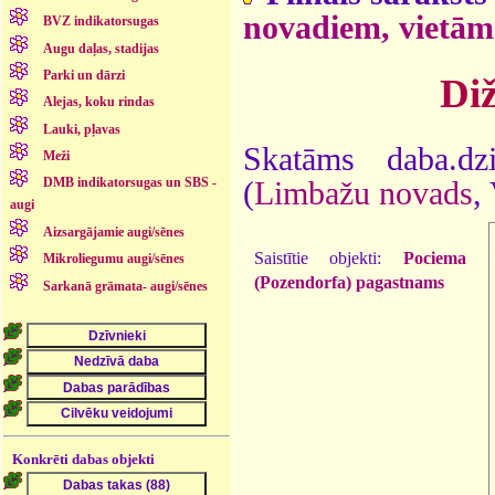
novadiem, vietām
BVZ indikatorsugas
Augu daļas, stadijas
Parki un dārzi
Diž
Alejas, koku rindas
Lauki, pļavas
Skatāms daba.dz
Meži
DMB indikatorsugas un SBS -
(
Limbažu novads
,
augi
Aizsargājamie augi/sēnes
Saistītie objekti:
Pociema
Mikroliegumu augi/sēnes
(Pozendorfa) pagastnams
Sarkanā grāmata- augi/sēnes
Konkrēti dabas objekti