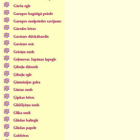
Gāršu egle
Garupes bagātīgā priede
Garupes ozolpriedes savijums
Gārzdes bērzs
Gaviezes dižskābardis
Gaviezes osis
Geisiņu ozols
Geļenovas Japānas lapegle
Ģibuļu dižozols
Ģibuļu egle
Ģimnāzijas goba
Gintas ozols
Ģipkas bērzs
Glāžšķūņa ozols
Glika ozoli
Glūdas baltegle
Glūdas papele
Gobbērzs