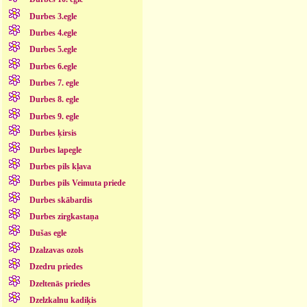
Durbes 3.egle
Durbes 4.egle
Durbes 5.egle
Durbes 6.egle
Durbes 7. egle
Durbes 8. egle
Durbes 9. egle
Durbes ķirsis
Durbes lapegle
Durbes pils kļava
Durbes pils Veimuta priede
Durbes skābardis
Durbes zirgkastaņa
Dušas egle
Dzalzavas ozols
Dzedru priedes
Dzeltenās priedes
Dzelzkalnu kadiķis