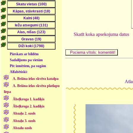
Skatīt koka apsekojuma datus
Pārskats ar bildēm
Sadalījums pa vietām
Pēc izmēriem, pa sugām
Alfabētiski:
A. Briāna ielas skvēra katalpa
Atla
A. Briāna ielas skvēra platlapu
liepa
Ābeļkroga 1. kadiķis
Ābeļkroga 2. kadiķis
Abzaļu 2. ozols
Abzaļu 3. ozols
Abzalu ozols