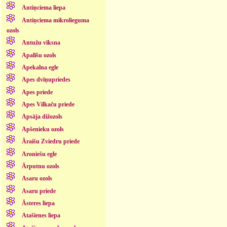
Antiņciema liepa
Antiņciema mikrolieguma
ozols
Antužu vīksna
Apalīšu ozols
Apekalna egle
Apes dvīņupriedes
Apes priede
Apes Vilkaču priede
Apsāja dižozols
Apšenieku ozols
Āraišu Zviedru priede
Aroniešu egle
Ārputnu ozols
Asaru ozols
Asaru priede
Āsteres liepa
Atašienes liepa