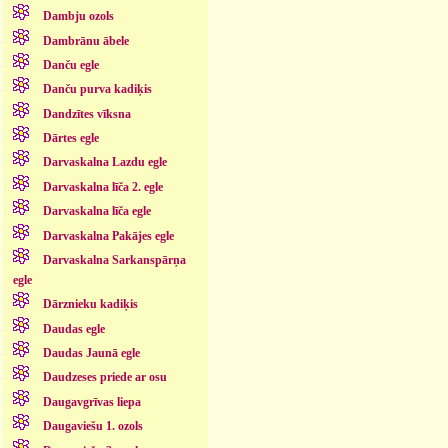
Dambju ozols
Dambrānu ābele
Danču egle
Danču purva kadiķis
Dandzītes vīksna
Dārtes egle
Darvaskalna Lazdu egle
Darvaskalna līča 2. egle
Darvaskalna līča egle
Darvaskalna Pakājes egle
Darvaskalna Sarkanspārņa
egle
Dārznieku kadiķis
Daudas egle
Daudas Jaunā egle
Daudzeses priede ar osu
Daugavgrīvas liepa
Daugaviešu 1. ozols