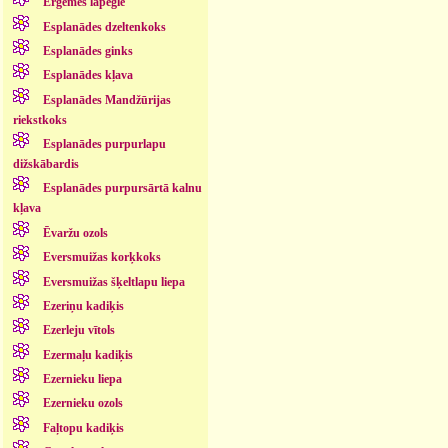
Ērģemes lapegle
Esplanādes dzeltenkoks
Esplanādes ginks
Esplanādes kļava
Esplanādes Mandžūrijas
riekstkoks
Esplanādes purpurlapu
dižskābardis
Esplanādes purpursārtā kalnu
kļava
Ēvaržu ozols
Eversmuižas korķkoks
Eversmuižas šķeltlapu liepa
Ezeriņu kadiķis
Ezerleju vītols
Ezermaļu kadiķis
Ezernieku liepa
Ezernieku ozols
Faļtopu kadiķis