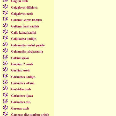
Gāguļu ozols
Gaigalavas dižkļava
Gaigalavas ozols
Gailonu Garais kadiķis
Gailonu Īsais kadiķis
Gaiļu kalna kadiķi
Gaiļukalna kadiķis
Galamuižas melnā priede
Galamuižas zirgkastaņa
Galēnu kļava
Garjāņu 2. ozols
Garjāņu ozols
Garkalnes kadiķis
Garkalnes vīksna
Garķieķu ozols
Garkolnes kļava
Garkolnes osis
Garozas ozols
Gārsenes divstumbru priede