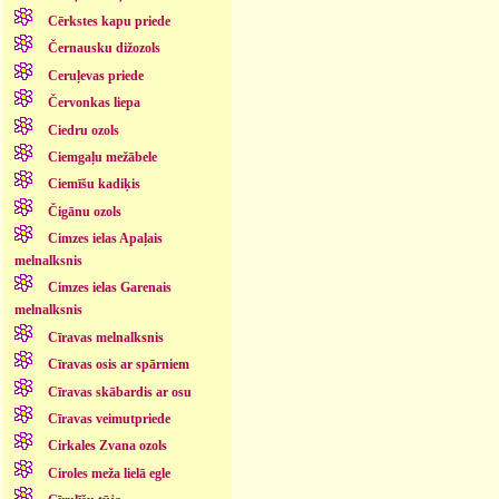
Cērkstes kapu priede
Černausku dižozols
Ceruļevas priede
Červonkas liepa
Ciedru ozols
Ciemgaļu mežābele
Ciemīšu kadiķis
Čigānu ozols
Cimzes ielas Apaļais
melnalksnis
Cimzes ielas Garenais
melnalksnis
Cīravas melnalksnis
Cīravas osis ar spārniem
Cīravas skābardis ar osu
Cīravas veimutpriede
Cirkales Zvana ozols
Ciroles meža lielā egle