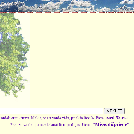
zied %ava
 atdali ar tukšumu. Meklējot arī vārda vidū, priekšā liec %. Piem.,
.
"Misas dižpriede"
Precīzu vārdkopu meklēšanai lieto pēdiņas. Piem.,