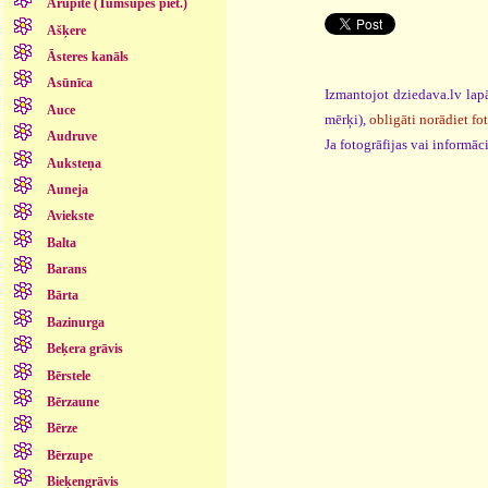
Arupīte (Tumšupes piet.)
Ašķere
Āsteres kanāls
Asūnīca
Izmantojot dziedava.lv lapā
Auce
mērķi),
obligāti norādiet fo
Audruve
Ja fotogrāfijas vai informā
Auksteņa
Auneja
Aviekste
Balta
Barans
Bārta
Bazinurga
Beķera grāvis
Bērstele
Bērzaune
Bērze
Bērzupe
Bieķengrāvis