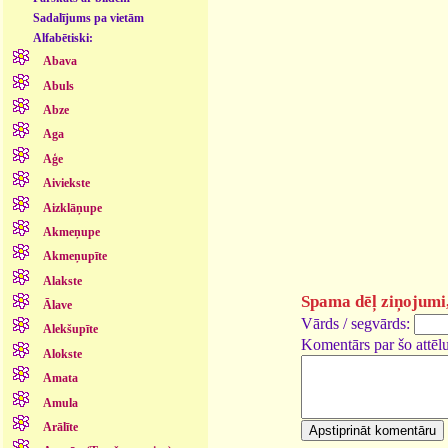
Sadalījums pa vietām
Alfabētiski:
Abava
Abuls
Abze
Aga
Aģe
Aiviekste
Aizklāņupe
Akmeņupe
Akmeņupīte
Alakste
Spama dēļ ziņojumi, 
Ālave
Vārds / segvārds:
Alekšupīte
Komentārs par šo attēlu
Alokste
Amata
Amula
Arālīte