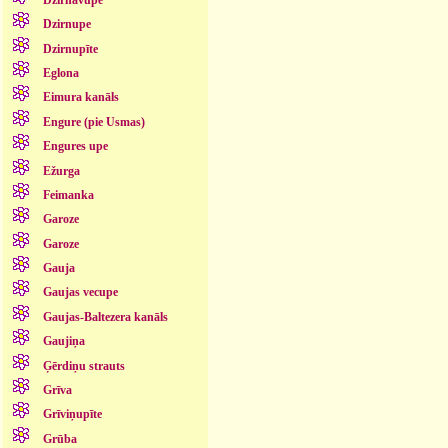
Dzirnupe
Dzirnupīte
Eglona
Eimura kanāls
Engure (pie Usmas)
Engures upe
Ežurga
Feimanka
Garoze
Garoze
Gauja
Gaujas vecupe
Gaujas-Baltezera kanāls
Gaujiņa
Ģērdiņu strauts
Grīva
Grīviņupīte
Grūba