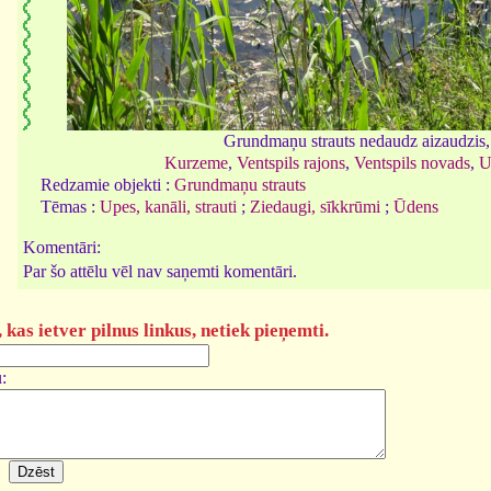
Grundmaņu strauts nedaudz aizaudzis
Kurzeme
,
Ventspils rajons
,
Ventspils novads
,
U
Redzamie objekti :
Grundmaņu strauts
Tēmas :
Upes, kanāli, strauti
;
Ziedaugi, sīkkrūmi
;
Ūdens
Komentāri:
Par šo attēlu vēl nav saņemti komentāri.
kas ietver pilnus linkus, netiek pieņemti.
: