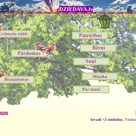
DZIEDAVA.lv
 un
Ievadi >2 simbolus.
Vārdus