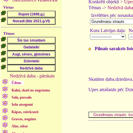
Daba.dziedava.lv
VEIDOTĀJI
Konkrēti objekti >
Upes
Vietas
Tēmas ->
Nedzīvā dab
Izvēlēties pēc nosauk
Kura Latvijas daļa:
No
Tēmas
Pilnais saraksts fo
Nedzīvā daba - pārskats
Skatāms daba.dziedava.
Ūdens
Upes atrašanās pēc Dzi
Kalni, skati no augstuma
Sala, pussala
Iežu atsegumi
Kāpas, stāvkrasti
Gravas, nogāzes
Alas, nišas