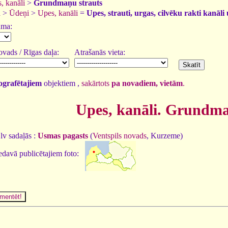
, kanāli
>
Grundmaņu strauts
a
>
Ūdeņi
>
Upes, kanāli
=
Upes, strauti, urgas, cilvēku rakti kanāli 
uma:
vads / Rīgas daļa:
Atrašanās vieta:
tografētajiem
objektiem ,
sakārtots
pa novadiem, vietām
.
Upes, kanāli. Grundma
lv sadaļās :
Usmas pagasts
(
Ventspils novads
, Kurzeme)
edavā publicētajiem foto: