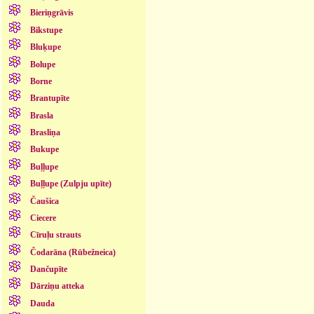
Bieriņgrāvis
Bikstupe
Bluķupe
Bolupe
Borne
Brantupīte
Brasla
Brasliņa
Bukupe
Buļļupe
Buļļupe (Zulpju upīte)
Čaušica
Ciecere
Cīruļu strauts
Čodarāna (Rūbežneica)
Dančupīte
Dārziņu atteka
Dauda