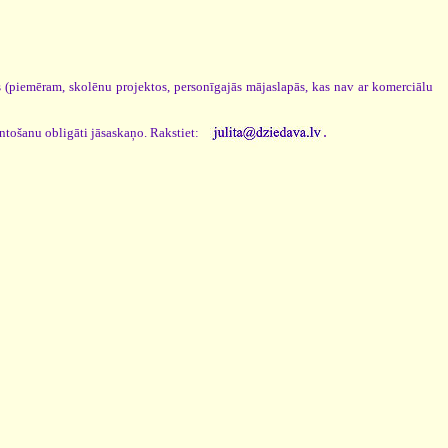
os (piemēram, skolēnu projektos, personīgajās mājaslapās, kas nav ar komerciālu
.
antošanu obligāti jāsaskaņo. Rakstiet: