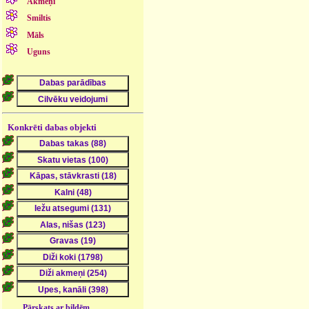
Akmeņi
Smiltis
Māls
Uguns
Konkrēti dabas objekti
Pārskats ar bildēm