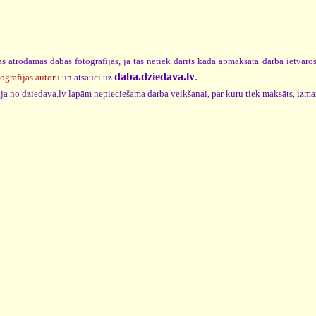
s atrodamās dabas fotogrāfijas, ja tas netiek darīts kāda apmaksāta darba ietvar
daba.dziedava.lv
.
togrāfijas autoru
un atsauci uz
cija no dziedava.lv lapām nepieciešama darba veikšanai, par kuru tiek maksāts, izm