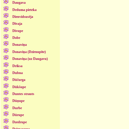
Daugava
Deduma pieteka
Dienvidsusēja
Dīvaja
Divupe
Dobe
Donaviņa
Donaviņa (Dzirnupīte)
Donaviņa (uz Daugavu)
Driksa
Dubna
Dūčurga
Dūkšupe
Duntes strauts
Dūņupe
Durbe
Dūrupe
Dzedrupe
Dzirnavupe