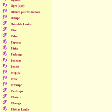
Ogre (upe)
Olaines pilsētas kanāls
Ostupe
Ostvalda kanāls
Pāce
Palsa
Paparze
Pātīte
Pazlauga
Pededze
Pedele
Pērļupe
Pērse
Pēterupe
Pietēnupe
Pikstere
Piķurga
Pilsētas kanāls