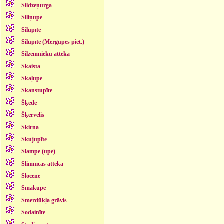
Sildzeņurga
Siliņupe
Silupīte
Silupīte (Mergupes piet.)
Silzemnieku atteka
Skaista
Skaļupe
Skanstupīte
Šķēde
Šķērvelis
Skirna
Skujupīte
Slampe (upe)
Slimnīcas atteka
Slocene
Smakupe
Smerdūkļa grāvis
Sodainīte