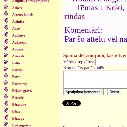
Arupīte (Tumšupes piet.)
Tēmas :
Koki,
Ašķere
rindas
Āsteres kanāls
Asūnīca
Komentāri:
Auce
Audruve
Par šo attēlu vēl 
Auksteņa
Auneja
Spama dēļ ziņojumi, kas ietver 
Aviekste
Vārds / segvārds:
Balta
Komentārs par šo attēlu:
Barans
Bārta
Bazinurga
Beķera grāvis
Bērstele
Bērzaune
Bērze
Bērzupe
Bieķengrāvis