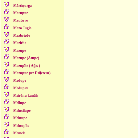
Mārtiņurga
Mārupīte
Maučuve
Mazā Jugla
Mazbriede
Mazirbe
Mazupe
Mazupe (Atupe)
Mazupīte ( Aģis )
Mazupīte (uz Dziļezeru)
Medupe
Medupīte
Meirānu kanāls
Mellupe
Melnsilupe
Melnupe
Melnupīte
Mēmele