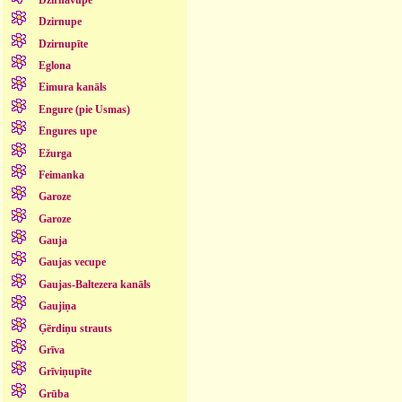
Dzirnupe
Dzirnupīte
Eglona
Eimura kanāls
Engure (pie Usmas)
Engures upe
Ežurga
Feimanka
Garoze
Garoze
Gauja
Gaujas vecupe
Gaujas-Baltezera kanāls
Gaujiņa
Ģērdiņu strauts
Grīva
Grīviņupīte
Grūba