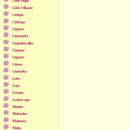
Lielā Jugla
Lielā Vilkaste
Lielupe
Lielurga
Liepars
Liepatteka
Liepniekvalks
Liepupe
Līgatne
Lilaste
Liužonka
Lobe
Loja
Lorupe
Ludzas upe
Maizīte
Malcenka
Malmuta
Malta