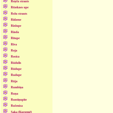
Reņču strauts
Rēzeknes upe
Režu strauts
Rīdzene
Riežupe
Rinda
Rītupe
Rīva
Roja
Rosica
Rūdulis
Rūdupe
Rudupe
Rūja
Rumbiņa
Ruņa
Runtiņupīte
Rušenica
Saka (Kurzemē)