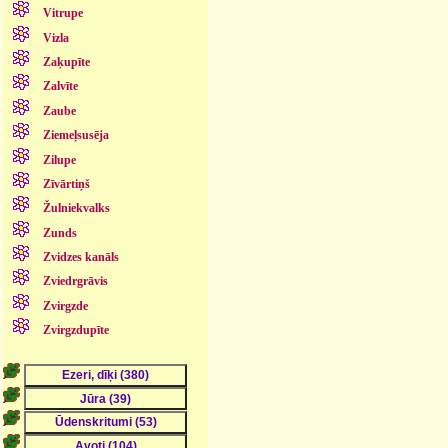
Vitrupe
Vizla
Zaķupīte
Zalvīte
Zaube
Ziemeļsusēja
Zilupe
Zīvārtiņš
Žulniekvalks
Zunds
Zvidzes kanāls
Zviedrgrāvis
Zvirgzde
Zvirgzdupīte