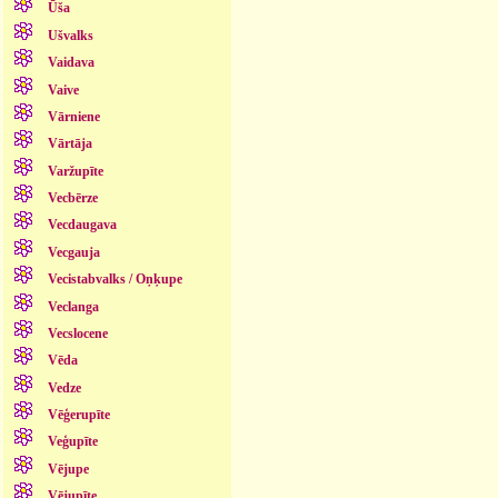
Ūša
Ušvalks
Vaidava
Vaive
Vārniene
Vārtāja
Varžupīte
Vecbērze
Vecdaugava
Vecgauja
Vecistabvalks / Oņķupe
Veclanga
Vecslocene
Vēda
Vedze
Vēģerupīte
Veģupīte
Vējupe
Vējupīte