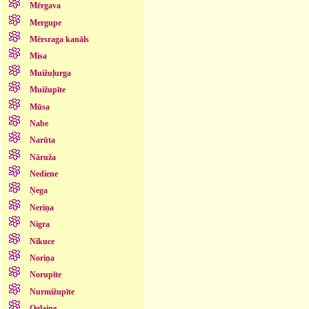
Mērgava
Mergupe
Mērsraga kanāls
Misa
Muižuļurga
Muižupīte
Mūsa
Nabe
Narūta
Nāruža
Nediene
Ņega
Neriņa
Nigra
Nikuce
Noriņa
Norupīte
Nurmižupīte
Oglaine