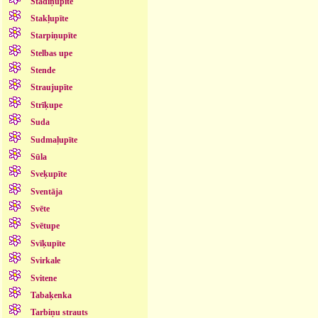
Stādiņupīte
Stakļupīte
Starpiņupīte
Stelbas upe
Stende
Straujupīte
Strīķupe
Suda
Sudmaļupīte
Sūla
Sveķupīte
Sventāja
Svēte
Svētupe
Svīķupīte
Svirkale
Svitene
Tabaķenka
Tarbiņu strauts