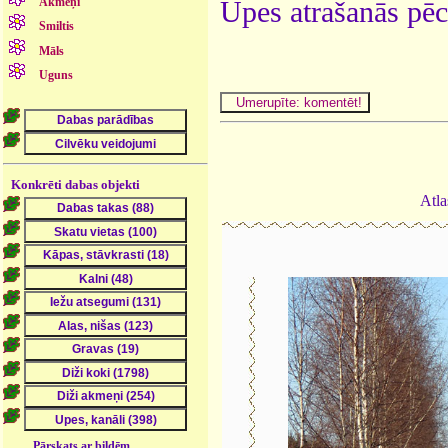
Akmeņi
Upes atrašanās pēc
Smiltis
Māls
Uguns
Konkrēti dabas objekti
Atla
Pārskats ar bildēm