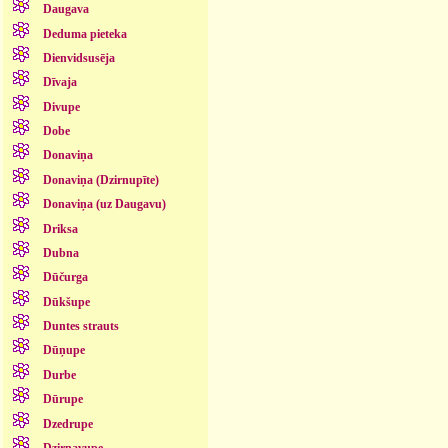
Daugava
Deduma pieteka
Dienvidsusēja
Dīvaja
Divupe
Dobe
Donaviņa
Donaviņa (Dzirnupīte)
Donaviņa (uz Daugavu)
Driksa
Dubna
Dūčurga
Dūkšupe
Duntes strauts
Dūņupe
Durbe
Dūrupe
Dzedrupe
Dzirnavupe