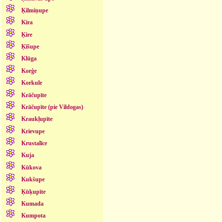
Ķilmiņupe
Kira
Ķire
Ķīšupe
Klūga
Korģe
Korkule
Krāčupīte
Krāčupīte (pie Vildogas)
Kraukļupīte
Krievupe
Krustalīce
Kuja
Kūkova
Kukšupe
Ķūķupīte
Kumada
Kumpota