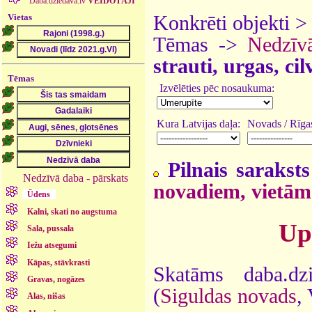
Daba.dziedava.lv
VEIDOTĀJI
Vietas
Konkrēti objekti 
Tēmas ->
Nedzīv
strauti, urgas, ci
Tēmas
Izvēlēties pēc nosaukuma:
Kura Latvijas daļa:
Novads / Rīgas
Pilnais saraksts
Nedzīvā daba - pārskats
novadiem, vietām
Ūdens
Kalni, skati no augstuma
Up
Sala, pussala
Iežu atsegumi
Kāpas, stāvkrasti
Skatāms daba.dz
Gravas, nogāzes
(
Siguldas novads
,
Alas, nišas