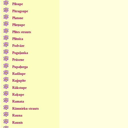
Pilsupe
Pitragsupe
Platone
Plieņupe
Plītes strauts
Plītnīca
Podvāze
Poguļanka
Prūsene
Pupaļurga
Radžupe
Raģupīte
Rākstupe
Raķupe
Ramata
Rāmnieku strauts
Rauna
Raunis