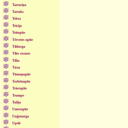
Tartaciņa
Tartaks
Tebra
Teicija
Teitupīte
Tērvetes upīte
Tildurga
Tīles strauts
Tilža
Tirza
Tītmaņupīte
Torbēnupīte
Triecupīte
Trumpe
Tulija
Umerupīte
Unģenurga
Upele