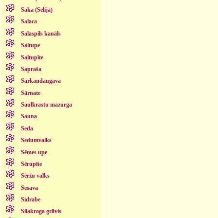
Saka (Sēlijā)
Salaca
Salaspils kanāls
Saltupe
Saltupīte
Sapraša
Sarkandaugava
Sārnate
Saulkrastu mazurga
Sauna
Seda
Sedumvalks
Sēmes upe
Sērupīte
Sēržu valks
Sesava
Sidrabe
Silakroga grāvis