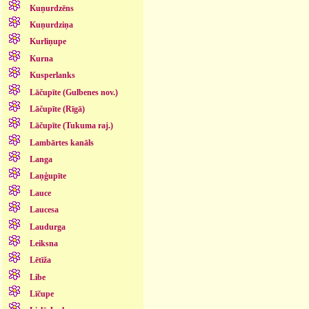
Kuņurdzēns
Kuņurdziņa
Kurliņupe
Kurna
Kusperlanks
Lāčupīte (Gulbenes nov.)
Lāčupīte (Rīgā)
Lāčupīte (Tukuma raj.)
Lambārtes kanāls
Langa
Laņģupīte
Lauce
Laucesa
Laudurga
Leiksna
Lētīža
Libe
Līčupe