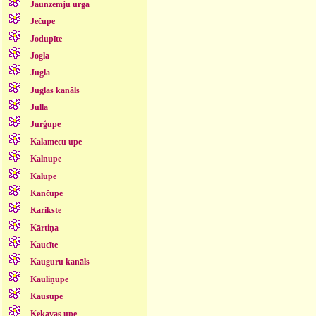
Jaunzemju urga
Ječupe
Jodupīte
Jogla
Jugla
Juglas kanāls
Julla
Jurģupe
Kalamecu upe
Kalnupe
Kalupe
Kančupe
Karikste
Kārtiņa
Kaucīte
Kauguru kanāls
Kauliņupe
Kausupe
Ķekavas upe