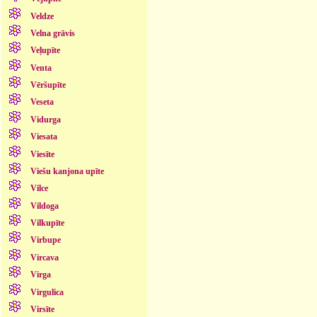
Veldze
Velna grāvis
Veļupīte
Venta
Vēršupīte
Veseta
Vidurga
Viesata
Viesīte
Viešu kanjona upīte
Vilce
Vildoga
Vilkupīte
Virbupe
Vircava
Virga
Virgulica
Virsīte