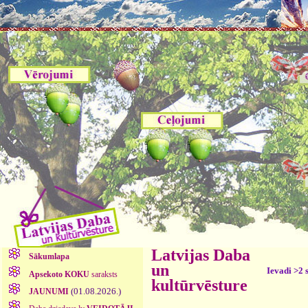
Latvijas Daba
Sākumlapa
un
Ievadi >2 
Apsekoto KOKU
saraksts
kultūrvēsture
(01.08.2026.)
JAUNUMI