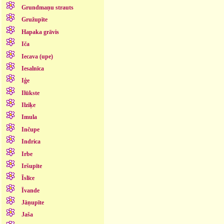
Grundmaņu strauts
Gružupīte
Hapaka grāvis
Iča
Iecava (upe)
Iesalnīca
Iģe
Ilūkste
Ilziķe
Imula
Inčupe
Indrica
Irbe
Iršupīte
Īslīce
Īvande
Jāņupīte
Jaša