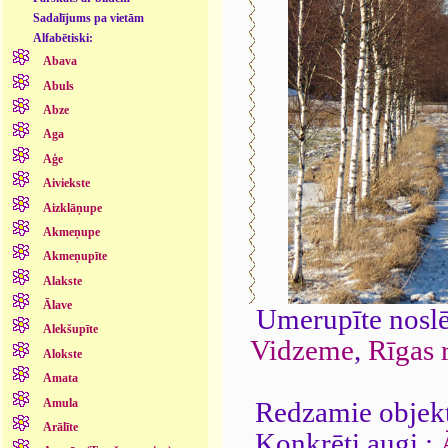
Sadalījums pa vietām
Alfabētiski:
Abava
Abuls
Abze
Aga
Aģe
Aiviekste
Aizklāņupe
Akmeņupe
Akmeņupīte
Alakste
Ālave
Umerupīte noslē
Alekšupīte
Vidzeme
,
Rīgas 
Alokste
Amata
Amula
Redzamie objekt
Arālīte
Konkrēti augi :