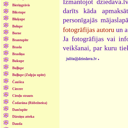
Izmantojot dziedava.lv
Bieriņgrāvis
darīts kāda apmaksāt
Bikstupe
personīgajās mājaslap
Bluķupe
Bolupe
fotogrāfijas autoru
un a
Borne
Ja fotogrāfijas vai i
Brantupīte
veikšanai, par kuru ti
Brasla
Brasliņa
.
Bukupe
Buļļupe
Buļļupe (Zulpju upīte)
Čaušica
Ciecere
Cīruļu strauts
Čodarāna (Rūbežneica)
Dančupīte
Dārziņu atteka
Dauda