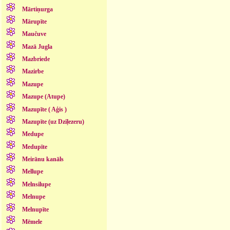
Mārtiņurga
Mārupīte
Maučuve
Mazā Jugla
Mazbriede
Mazirbe
Mazupe
Mazupe (Atupe)
Mazupīte ( Aģis )
Mazupīte (uz Dziļezeru)
Medupe
Medupīte
Meirānu kanāls
Mellupe
Melnsilupe
Melnupe
Melnupīte
Mēmele