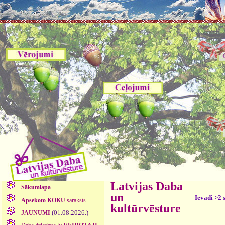
Latvijas Daba
Sākumlapa
un
Ievadi >2 
Apsekoto KOKU
saraksts
kultūrvēsture
(01.08.2026.)
JAUNUMI