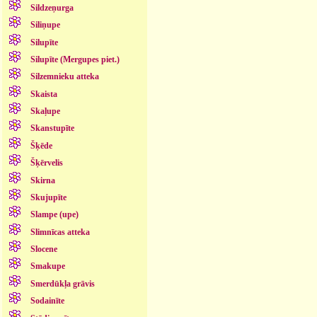
Sildzeņurga
Siliņupe
Silupīte
Silupīte (Mergupes piet.)
Silzemnieku atteka
Skaista
Skaļupe
Skanstupīte
Šķēde
Šķērvelis
Skirna
Skujupīte
Slampe (upe)
Slimnīcas atteka
Slocene
Smakupe
Smerdūkļa grāvis
Sodainīte