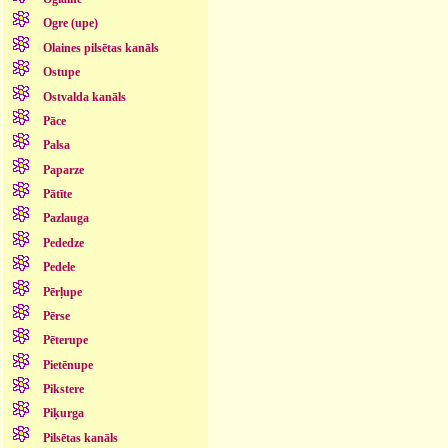
Ogre (upe)
Olaines pilsētas kanāls
Ostupe
Ostvalda kanāls
Pāce
Palsa
Paparze
Pātīte
Pazlauga
Pededze
Pedele
Pērļupe
Pērse
Pēterupe
Pietēnupe
Pikstere
Piķurga
Pilsētas kanāls