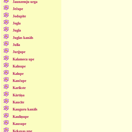
Jaunzemju urga
Ječupe
Jodupīte
Jogla
Jugla
Juglas kanāls
Julla
Jurģupe
Kalamecu upe
Kalnupe
Kalupe
Kančupe
Karikste
Kārtiņa
Kaucīte
Kauguru kanāls
Kauliņupe
Kausupe
Ķekavas upe