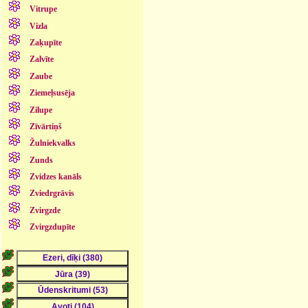
Vitrupe
Vizla
Zaķupīte
Zalvīte
Zaube
Ziemeļsusēja
Zilupe
Zīvārtiņš
Žulniekvalks
Zunds
Zvidzes kanāls
Zviedrgrāvis
Zvirgzde
Zvirgzdupīte