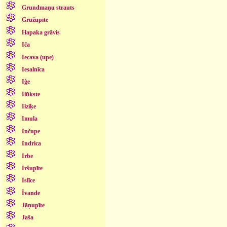
Grundmaņu strauts
Gružupīte
Hapaka grāvis
Iča
Iecava (upe)
Iesalnīca
Iģe
Ilūkste
Ilziķe
Imula
Inčupe
Indrica
Irbe
Iršupīte
Īslīce
Īvande
Jāņupīte
Jaša