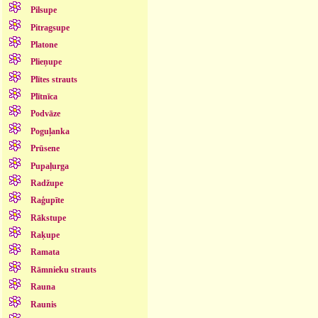
Pilsupe
Pitragsupe
Platone
Plieņupe
Plītes strauts
Plītnīca
Podvāze
Poguļanka
Prūsene
Pupaļurga
Radžupe
Raģupīte
Rākstupe
Raķupe
Ramata
Rāmnieku strauts
Rauna
Raunis