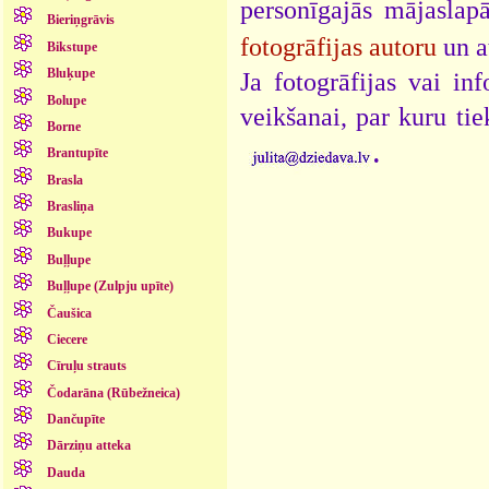
personīgajās mājaslap
Bieriņgrāvis
fotogrāfijas autoru
un a
Bikstupe
Bluķupe
Ja fotogrāfijas vai i
Bolupe
veikšanai, par kuru ti
Borne
.
Brantupīte
Brasla
Brasliņa
Bukupe
Buļļupe
Buļļupe (Zulpju upīte)
Čaušica
Ciecere
Cīruļu strauts
Čodarāna (Rūbežneica)
Dančupīte
Dārziņu atteka
Dauda