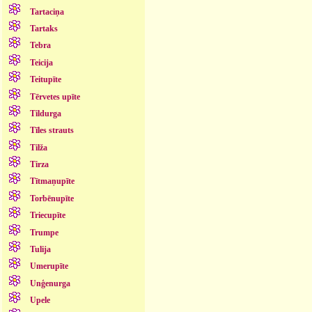
Tartaciņa
Tartaks
Tebra
Teicija
Teitupīte
Tērvetes upīte
Tildurga
Tīles strauts
Tilža
Tirza
Tītmaņupīte
Torbēnupīte
Triecupīte
Trumpe
Tulija
Umerupīte
Unģenurga
Upele