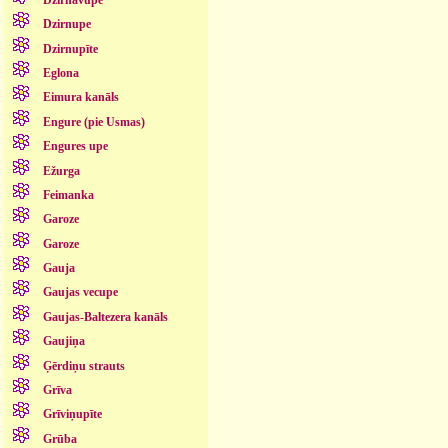
Dzirnupe
Dzirnupīte
Eglona
Eimura kanāls
Engure (pie Usmas)
Engures upe
Ežurga
Feimanka
Garoze
Garoze
Gauja
Gaujas vecupe
Gaujas-Baltezera kanāls
Gaujiņa
Ģērdiņu strauts
Grīva
Grīviņupīte
Grūba