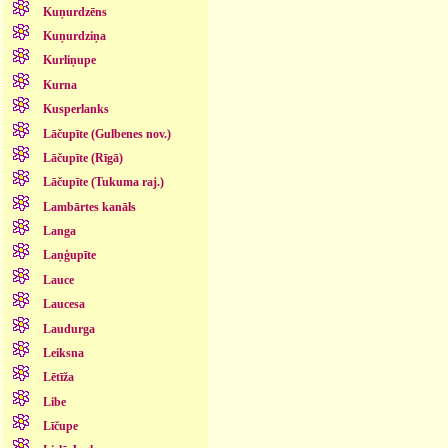
Kuņurdzēns
Kuņurdziņa
Kurliņupe
Kurna
Kusperlanks
Lāčupīte (Gulbenes nov.)
Lāčupīte (Rīgā)
Lāčupīte (Tukuma raj.)
Lambārtes kanāls
Langa
Laņģupīte
Lauce
Laucesa
Laudurga
Leiksna
Lētīža
Libe
Līčupe