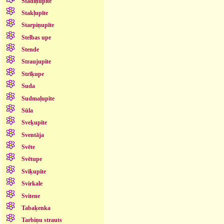
Stādiņupīte
Stakļupīte
Starpiņupīte
Stelbas upe
Stende
Straujupīte
Strīķupe
Suda
Sudmaļupīte
Sūla
Sveķupīte
Sventāja
Svēte
Svētupe
Svīķupīte
Svirkale
Svitene
Tabaķenka
Tarbiņu strauts