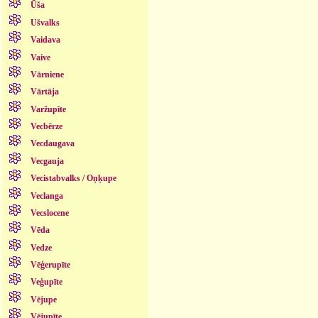
Ūša
Ušvalks
Vaidava
Vaive
Vārniene
Vārtāja
Varžupīte
Vecbērze
Vecdaugava
Vecgauja
Vecistabvalks / Oņķupe
Veclanga
Vecslocene
Vēda
Vedze
Vēģerupīte
Veģupīte
Vējupe
Vējupīte