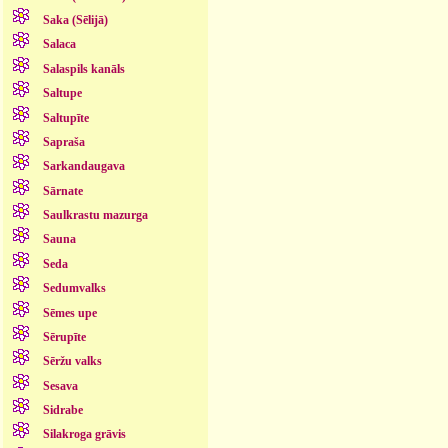
Saka (Sēlijā)
Salaca
Salaspils kanāls
Saltupe
Saltupīte
Sapraša
Sarkandaugava
Sārnate
Saulkrastu mazurga
Sauna
Seda
Sedumvalks
Sēmes upe
Sērupīte
Sēržu valks
Sesava
Sidrabe
Silakroga grāvis