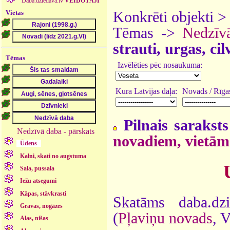
Daba.dziedava.lv
VEIDOTĀJI
Vietas
Konkrēti objekti 
Tēmas ->
Nedzīv
strauti, urgas, ci
Tēmas
Izvēlēties pēc nosaukuma:
Kura Latvijas daļa:
Novads / Rīgas
Pilnais saraksts
Nedzīvā daba - pārskats
novadiem, vietām
Ūdens
Kalni, skati no augstuma
Sala, pussala
Iežu atsegumi
Kāpas, stāvkrasti
Skatāms daba.dz
Gravas, nogāzes
(
Pļaviņu novads
, 
Alas, nišas