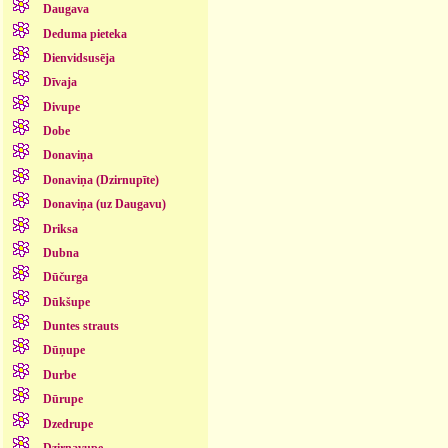
Daugava
Deduma pieteka
Dienvidsusēja
Dīvaja
Divupe
Dobe
Donaviņa
Donaviņa (Dzirnupīte)
Donaviņa (uz Daugavu)
Driksa
Dubna
Dūčurga
Dūkšupe
Duntes strauts
Dūņupe
Durbe
Dūrupe
Dzedrupe
Dzirnavupe