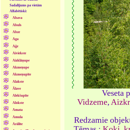
Sadalījums pa vietām
Alfabētiski:
Abava
Abuls
Abze
Aga
Aģe
Aiviekste
Aizklāņupe
Akmeņupe
Akmeņupīte
Alakste
Ālave
Veseta p
Alekšupīte
Vidzeme
,
Aizkr
Alokste
Amata
Amula
Redzamie objekt
Arālīte
Tēmas :
Koki, k