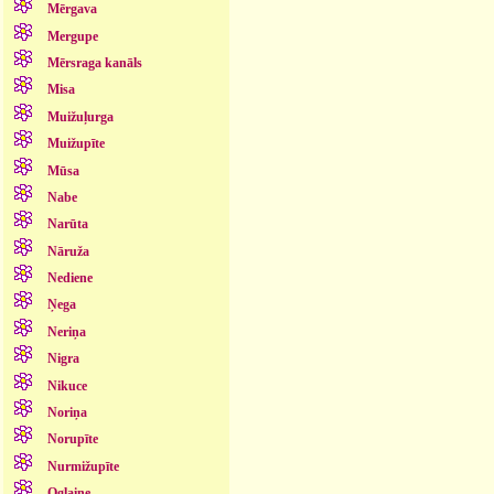
Mērgava
Mergupe
Mērsraga kanāls
Misa
Muižuļurga
Muižupīte
Mūsa
Nabe
Narūta
Nāruža
Nediene
Ņega
Neriņa
Nigra
Nikuce
Noriņa
Norupīte
Nurmižupīte
Oglaine