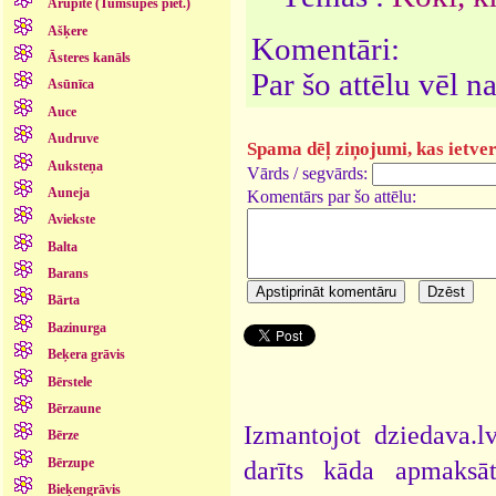
Arupīte (Tumšupes piet.)
Ašķere
Komentāri:
Āsteres kanāls
Par šo attēlu vēl 
Asūnīca
Auce
Audruve
Spama dēļ ziņojumi, kas ietver 
Auksteņa
Vārds / segvārds:
Auneja
Komentārs par šo attēlu:
Aviekste
Balta
Barans
Bārta
Bazinurga
Beķera grāvis
Bērstele
Bērzaune
Izmantojot dziedava.lv
Bērze
Bērzupe
darīts kāda apmaksāt
Bieķengrāvis