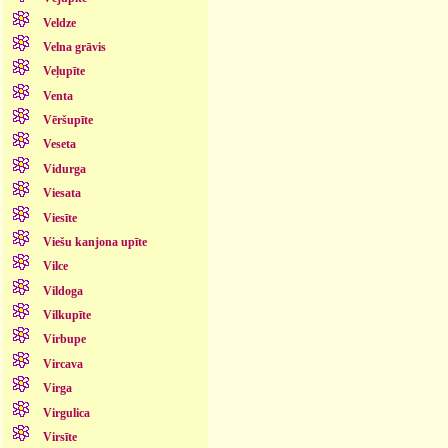
Veldze
Velna grāvis
Veļupīte
Venta
Vēršupīte
Veseta
Vidurga
Viesata
Viesīte
Viešu kanjona upīte
Vilce
Vildoga
Vilkupīte
Virbupe
Vircava
Virga
Virgulica
Virsīte