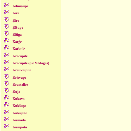
Ķilmiņupe
Kira
Ķire
Ķīšupe
Klūga
Korģe
Korkule
Krāčupīte
Krāčupīte (pie Vildogas)
Kraukļupīte
Krievupe
Krustalīce
Kuja
Kūkova
Kukšupe
Ķūķupīte
Kumada
Kumpota