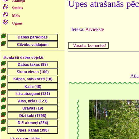
Akmeņi
Upes atrašanās pēc
Smiltis
Māls
Uguns
Ieteka:
Aiviekste
Konkrēti dabas objekti
Atla
Pārskats ar bildēm