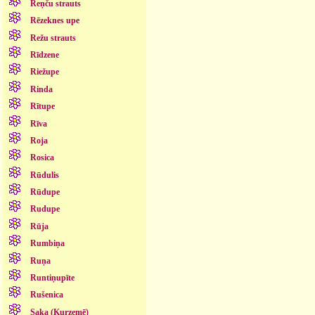
Reņču strauts
Rēzeknes upe
Režu strauts
Rīdzene
Riežupe
Rinda
Rītupe
Rīva
Roja
Rosica
Rūdulis
Rūdupe
Rudupe
Rūja
Rumbiņa
Ruņa
Runtiņupīte
Rušenica
Saka (Kurzemē)