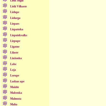
Lielā Jugla
Lielā Vilkaste
Lielupe
Lielurga
Liepars
Liepatteka
Liepniekvalks
Liepupe
Līgatne
Lilaste
Liužonka
Lobe
Loja
Lorupe
Ludzas upe
Maizīte
Malcenka
Malmuta
Malta