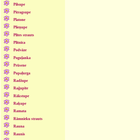
Pilsupe
Pitragsupe
Platone
Plieņupe
Plītes strauts
Plītnīca
Podvāze
Poguļanka
Prūsene
Pupaļurga
Radžupe
Raģupīte
Rākstupe
Raķupe
Ramata
Rāmnieku strauts
Rauna
Raunis