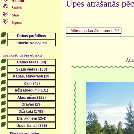
Akmeņi
Upes atrašanās pēc
Smiltis
Māls
Uguns
Konkrēti dabas objekti
Atla
Pārskats ar bildēm