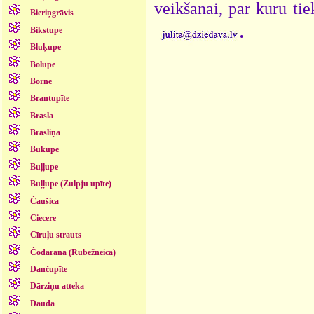
veikšanai, par kuru ti
Bieriņgrāvis
.
Bikstupe
Bluķupe
Bolupe
Borne
Brantupīte
Brasla
Brasliņa
Bukupe
Buļļupe
Buļļupe (Zulpju upīte)
Čaušica
Ciecere
Cīruļu strauts
Čodarāna (Rūbežneica)
Dančupīte
Dārziņu atteka
Dauda