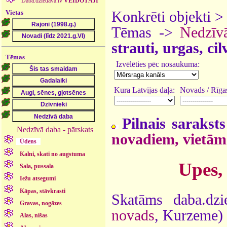
Daba.dziedava.lv
VEIDOTĀJI
Vietas
Konkrēti objekti 
Tēmas ->
Nedzīv
strauti, urgas, ci
Tēmas
Izvēlēties pēc nosaukuma:
Kura Latvijas daļa:
Novads / Rīgas
Pilnais saraksts
Nedzīvā daba - pārskats
novadiem, vietām
Ūdens
Kalni, skati no augstuma
Upes,
Sala, pussala
Iežu atsegumi
Kāpas, stāvkrasti
Skatāms daba.dzi
Gravas, nogāzes
novads
, Kurzeme)
Alas, nišas