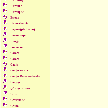
Dzirnupe
Dzirnupīte
Eglona
Eimura kanāls
Engure (pie Usmas)
Engures upe
Ežurga
Feimanka
Garoze
Garoze
Gauja
Gaujas vecupe
Gaujas-Baltezera kanāls
Gaujiņa
Ģērdiņu strauts
Grīva
Grīviņupīte
Grūba