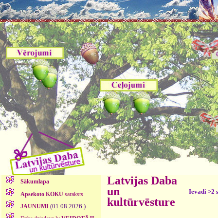
Latvijas Daba
Sākumlapa
un
Ievadi >2 
Apsekoto KOKU
saraksts
kultūrvēsture
(01.08.2026.)
JAUNUMI