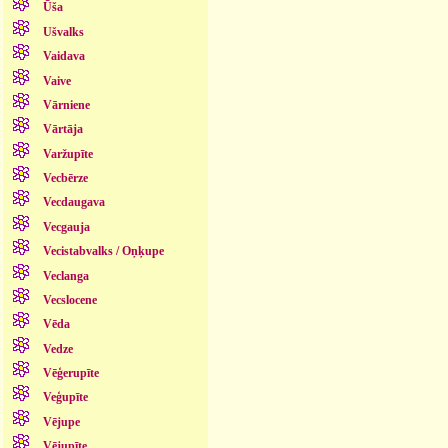
Ūša
Ušvalks
Vaidava
Vaive
Vārniene
Vārtāja
Varžupīte
Vecbērze
Vecdaugava
Vecgauja
Vecistabvalks / Oņķupe
Veclanga
Vecslocene
Vēda
Vedze
Vēģerupīte
Veģupīte
Vējupe
Vējupīte