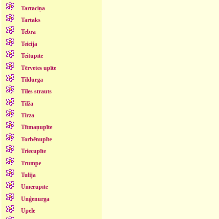
Tartaciņa
Tartaks
Tebra
Teicija
Teitupīte
Tērvetes upīte
Tildurga
Tīles strauts
Tilža
Tirza
Tītmaņupīte
Torbēnupīte
Triecupīte
Trumpe
Tulija
Umerupīte
Unģenurga
Upele