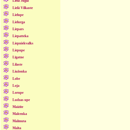
Lielā Jugla
Lielā Vilkaste
Lielupe
Lielurga
Liepars
Liepatteka
Liepniekvalks
Liepupe
Līgatne
Lilaste
Liužonka
Lobe
Loja
Lorupe
Ludzas upe
Maizīte
Malcenka
Malmuta
Malta