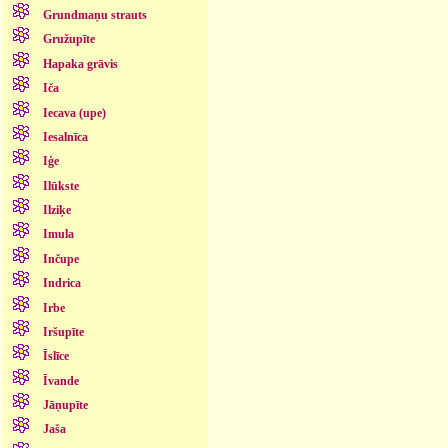
Grundmaņu strauts
Gružupīte
Hapaka grāvis
Iča
Iecava (upe)
Iesalnīca
Iģe
Ilūkste
Ilziķe
Imula
Inčupe
Indrica
Irbe
Iršupīte
Īslīce
Īvande
Jāņupīte
Jaša