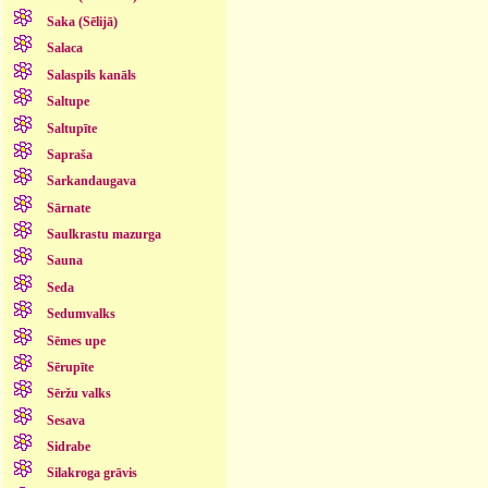
Saka (Sēlijā)
Salaca
Salaspils kanāls
Saltupe
Saltupīte
Sapraša
Sarkandaugava
Sārnate
Saulkrastu mazurga
Sauna
Seda
Sedumvalks
Sēmes upe
Sērupīte
Sēržu valks
Sesava
Sidrabe
Silakroga grāvis