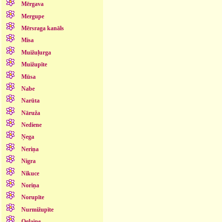
Mērgava
Mergupe
Mērsraga kanāls
Misa
Muižuļurga
Muižupīte
Mūsa
Nabe
Narūta
Nāruža
Nediene
Ņega
Neriņa
Nigra
Nikuce
Noriņa
Norupīte
Nurmižupīte
Oglaine