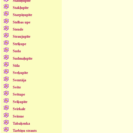
Stādiņupīte
Stakļupīte
Starpiņupīte
Stelbas upe
Stende
Straujupīte
Strīķupe
Suda
Sudmaļupīte
Sūla
Sveķupīte
Sventāja
Svēte
Svētupe
Svīķupīte
Svirkale
Svitene
Tabaķenka
Tarbiņu strauts