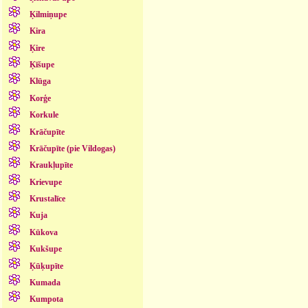
Ķilmiņupe
Kira
Ķire
Ķīšupe
Klūga
Korģe
Korkule
Krāčupīte
Krāčupīte (pie Vildogas)
Kraukļupīte
Krievupe
Krustalīce
Kuja
Kūkova
Kukšupe
Ķūķupīte
Kumada
Kumpota