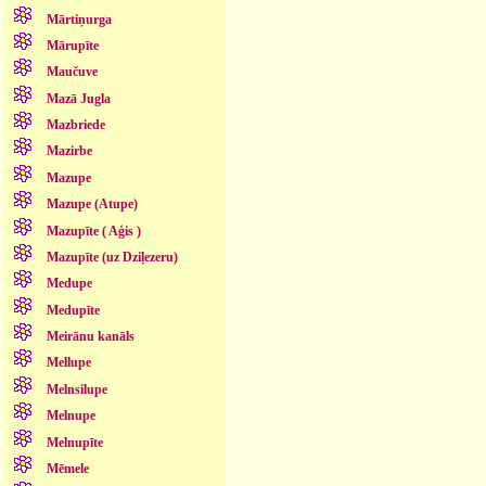
Mārtiņurga
Mārupīte
Maučuve
Mazā Jugla
Mazbriede
Mazirbe
Mazupe
Mazupe (Atupe)
Mazupīte ( Aģis )
Mazupīte (uz Dziļezeru)
Medupe
Medupīte
Meirānu kanāls
Mellupe
Melnsilupe
Melnupe
Melnupīte
Mēmele