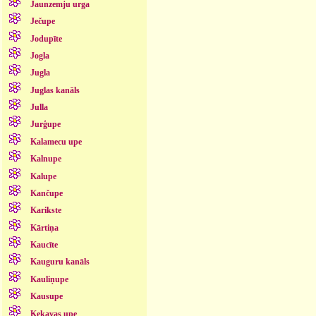
Jaunzemju urga
Ječupe
Jodupīte
Jogla
Jugla
Juglas kanāls
Julla
Jurģupe
Kalamecu upe
Kalnupe
Kalupe
Kančupe
Karikste
Kārtiņa
Kaucīte
Kauguru kanāls
Kauliņupe
Kausupe
Ķekavas upe