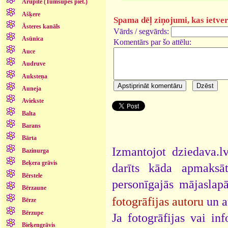
Arupīte (Tumšupes piet.)
Ašķere
Spama dēļ ziņojumi, kas ietver 
Āsteres kanāls
Vārds / segvārds:
Asūnīca
Komentārs par šo attēlu:
Auce
Audruve
Auksteņa
Auneja
Aviekste
Balta
Barans
Bārta
Izmantojot dziedava.lv
Bazinurga
Beķera grāvis
darīts kāda apmaksāt
Bērstele
personīgajās mājaslap
Bērzaune
fotogrāfijas autoru
un a
Bērze
Bērzupe
Ja fotogrāfijas vai i
Bieķengrāvis