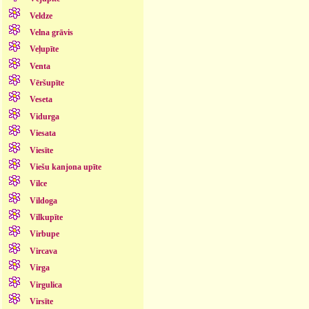
Veldze
Velna grāvis
Veļupīte
Venta
Vēršupīte
Veseta
Vidurga
Viesata
Viesīte
Viešu kanjona upīte
Vilce
Vildoga
Vilkupīte
Virbupe
Vircava
Virga
Virgulica
Virsīte