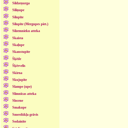
Sildzeņurga
Siliņupe
Silupīte
Silupīte (Mergupes piet.)
Silzemnieku atteka
Skaista
Skaļupe
Skanstupīte
Šķēde
Šķērvelis
Skirna
Skujupīte
Slampe (upe)
Slimnīcas atteka
Slocene
Smakupe
Smerdūkļa grāvis
Sodainīte