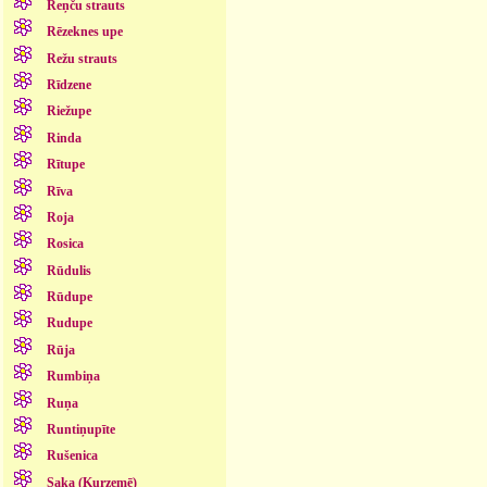
Reņču strauts
Rēzeknes upe
Režu strauts
Rīdzene
Riežupe
Rinda
Rītupe
Rīva
Roja
Rosica
Rūdulis
Rūdupe
Rudupe
Rūja
Rumbiņa
Ruņa
Runtiņupīte
Rušenica
Saka (Kurzemē)