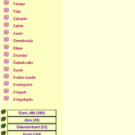
Vitrupe
Vizla
Zaķupīte
Zalvīte
Zaube
Ziemeļsusēja
Zilupe
Zīvārtiņš
Žulniekvalks
Zunds
Zvidzes kanāls
Zviedrgrāvis
Zvirgzde
Zvirgzdupīte