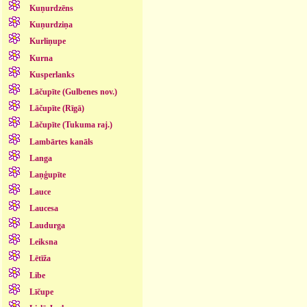
Kuņurdzēns
Kuņurdziņa
Kurliņupe
Kurna
Kusperlanks
Lāčupīte (Gulbenes nov.)
Lāčupīte (Rīgā)
Lāčupīte (Tukuma raj.)
Lambārtes kanāls
Langa
Laņģupīte
Lauce
Laucesa
Laudurga
Leiksna
Lētīža
Libe
Līčupe