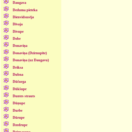
Daugava
Deduma pieteka
Dienvidsusēja
Dīvaja
Divupe
Dobe
Donaviņa
Donaviņa (Dzirnupīte)
Donaviņa (uz Daugavu)
Driksa
Dubna
Dūčurga
Dūkšupe
Duntes strauts
Dūņupe
Durbe
Dūrupe
Dzedrupe
Dzirnavupe