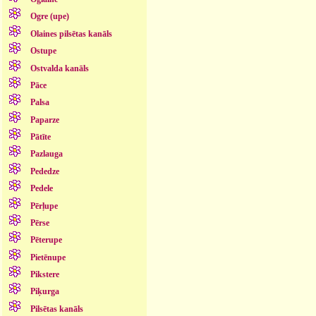
Ogre (upe)
Olaines pilsētas kanāls
Ostupe
Ostvalda kanāls
Pāce
Palsa
Paparze
Pātīte
Pazlauga
Pededze
Pedele
Pērļupe
Pērse
Pēterupe
Pietēnupe
Pikstere
Piķurga
Pilsētas kanāls