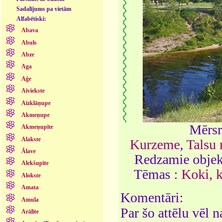
Sadalījums pa vietām
Alfabētiski:
Abava
Abuls
Abze
Aga
Aģe
Aiviekste
Aizklāņupe
Akmeņupe
Mērsr
Akmeņupīte
Alakste
Kurzeme
,
Talsu 
Ālave
Redzamie objek
Alekšupīte
Tēmas :
Koki, 
Alokste
Amata
Komentāri:
Amula
Par šo attēlu vēl 
Arālīte