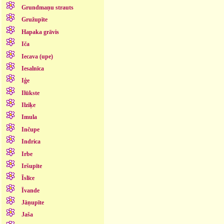
Grundmaņu strauts
Gružupīte
Hapaka grāvis
Iča
Iecava (upe)
Iesalnīca
Iģe
Ilūkste
Ilziķe
Imula
Inčupe
Indrica
Irbe
Iršupīte
Īslīce
Īvande
Jāņupīte
Jaša