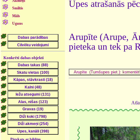
Akmeņi
Upes atrašanās pēc
Smiltis
Māls
Uguns
Arupīte (Arupe, Ār
pieteka un tek pa 
Konkrēti dabas objekti
Atla
Pārskats ar bildēm