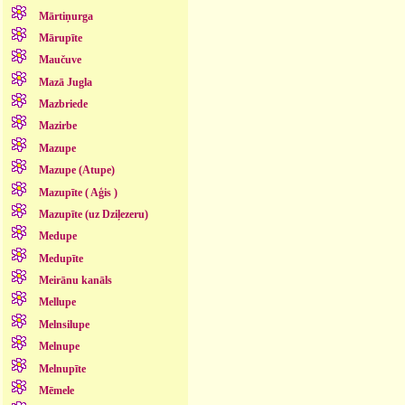
Mārtiņurga
Mārupīte
Maučuve
Mazā Jugla
Mazbriede
Mazirbe
Mazupe
Mazupe (Atupe)
Mazupīte ( Aģis )
Mazupīte (uz Dziļezeru)
Medupe
Medupīte
Meirānu kanāls
Mellupe
Melnsilupe
Melnupe
Melnupīte
Mēmele