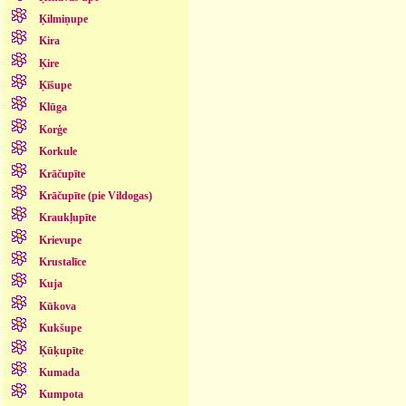
Ķilmiņupe
Kira
Ķire
Ķīšupe
Klūga
Korģe
Korkule
Krāčupīte
Krāčupīte (pie Vildogas)
Kraukļupīte
Krievupe
Krustalīce
Kuja
Kūkova
Kukšupe
Ķūķupīte
Kumada
Kumpota