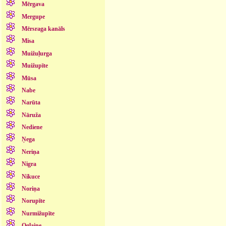
Mērgava
Mergupe
Mērsraga kanāls
Misa
Muižuļurga
Muižupīte
Mūsa
Nabe
Narūta
Nāruža
Nediene
Ņega
Neriņa
Nigra
Nikuce
Noriņa
Norupīte
Nurmižupīte
Oglaine