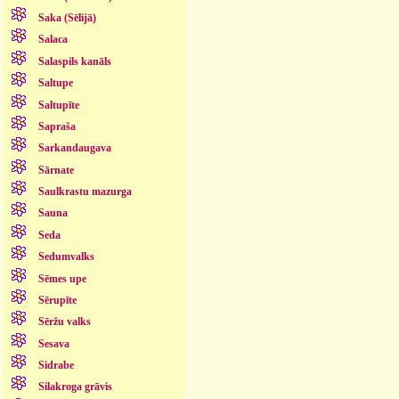
Saka (Sēlijā)
Salaca
Salaspils kanāls
Saltupe
Saltupīte
Sapraša
Sarkandaugava
Sārnate
Saulkrastu mazurga
Sauna
Seda
Sedumvalks
Sēmes upe
Sērupīte
Sēržu valks
Sesava
Sidrabe
Silakroga grāvis