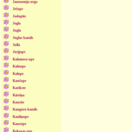
Jaunzemju urga
Ječupe
Jodupīte
Jogla
Jugla
Juglas kanāls
Julla
Jurģupe
Kalamecu upe
Kalnupe
Kalupe
Kančupe
Karikste
Kārtiņa
Kaucīte
Kauguru kanāls
Kauliņupe
Kausupe
Ķekavas upe