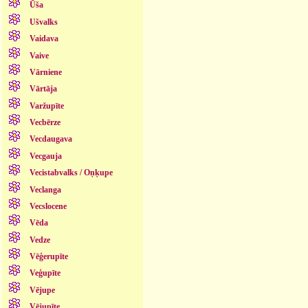
Ūša
Ušvalks
Vaidava
Vaive
Vārniene
Vārtāja
Varžupīte
Vecbērze
Vecdaugava
Vecgauja
Vecistabvalks / Oņķupe
Veclanga
Vecslocene
Vēda
Vedze
Vēģerupīte
Veģupīte
Vējupe
Vējupīte