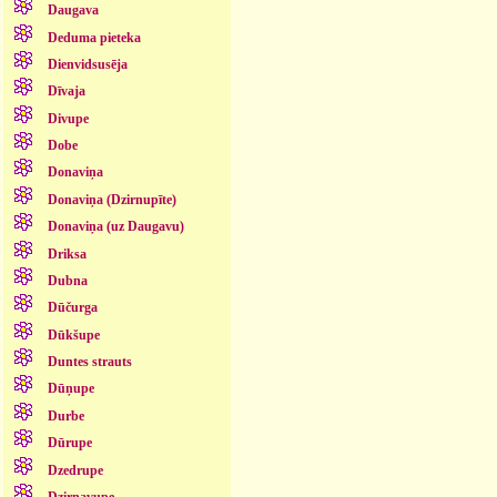
Daugava
Deduma pieteka
Dienvidsusēja
Dīvaja
Divupe
Dobe
Donaviņa
Donaviņa (Dzirnupīte)
Donaviņa (uz Daugavu)
Driksa
Dubna
Dūčurga
Dūkšupe
Duntes strauts
Dūņupe
Durbe
Dūrupe
Dzedrupe
Dzirnavupe