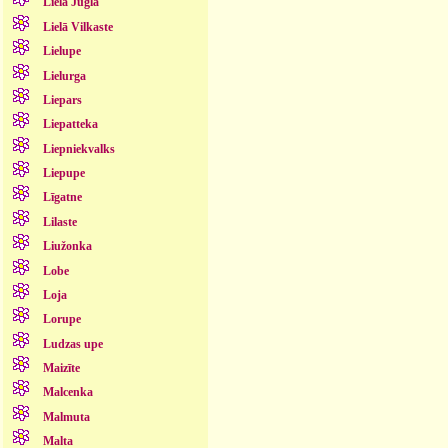
Lielā Jugla
Lielā Vilkaste
Lielupe
Lielurga
Liepars
Liepatteka
Liepniekvalks
Liepupe
Līgatne
Lilaste
Liužonka
Lobe
Loja
Lorupe
Ludzas upe
Maizīte
Malcenka
Malmuta
Malta