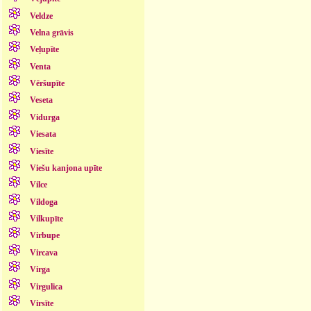
Veldze
Velna grāvis
Veļupīte
Venta
Vēršupīte
Veseta
Vidurga
Viesata
Viesīte
Viešu kanjona upīte
Vilce
Vildoga
Vilkupīte
Virbupe
Vircava
Virga
Virgulica
Virsīte