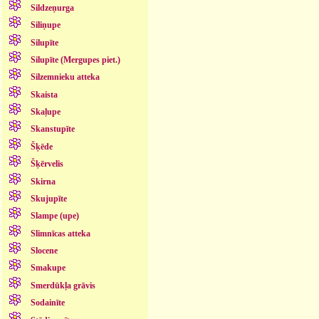
Sildzeņurga
Siliņupe
Silupīte
Silupīte (Mergupes piet.)
Silzemnieku atteka
Skaista
Skaļupe
Skanstupīte
Šķēde
Šķērvelis
Skirna
Skujupīte
Slampe (upe)
Slimnīcas atteka
Slocene
Smakupe
Smerdūkļa grāvis
Sodainīte