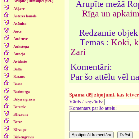
Arupīte mežā Rop
Arupīte (Tumšupes piet.)
Ašķere
Rīga un apkai
Āsteres kanāls
Asūnīca
Redzamie objekt
Auce
Audruve
Tēmas :
Koki, 
Auksteņa
Zari
Auneja
Aviekste
Komentāri:
Balta
Par šo attēlu vēl 
Barans
Bārta
Bazinurga
Spama dēļ ziņojumi, kas ietver 
Beķera grāvis
Vārds / segvārds:
Bērstele
Komentārs par šo attēlu:
Bērzaune
Bērze
Bērzupe
Bieķengrāvis