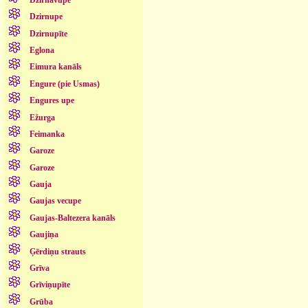
Dzirnupe
Dzirnupīte
Eglona
Eimura kanāls
Engure (pie Usmas)
Engures upe
Ežurga
Feimanka
Garoze
Garoze
Gauja
Gaujas vecupe
Gaujas-Baltezera kanāls
Gaujiņa
Ģērdiņu strauts
Grīva
Grīviņupīte
Grūba