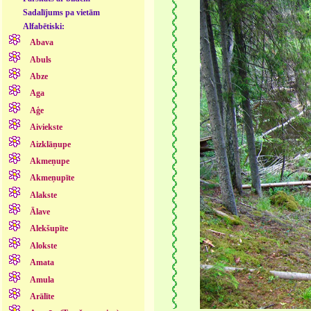
Sadalījums pa vietām
Alfabētiski:
Abava
Abuls
Abze
Aga
Aģe
Aiviekste
Aizklāņupe
Akmeņupe
Akmeņupīte
Alakste
Ālave
Alekšupīte
Alokste
Amata
Amula
Arālīte