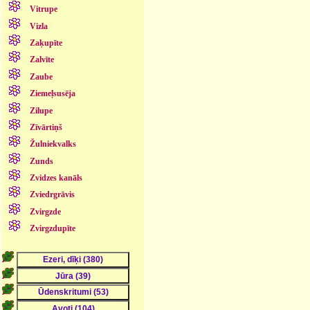
Vitrupe
Vizla
Zaķupīte
Zalvīte
Zaube
Ziemeļsusēja
Zilupe
Zīvārtiņš
Žulniekvalks
Zunds
Zvidzes kanāls
Zviedrgrāvis
Zvirgzde
Zvirgzdupīte