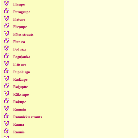
Pilsupe
Pitragsupe
Platone
Plieņupe
Plītes strauts
Plītnīca
Podvāze
Poguļanka
Prūsene
Pupaļurga
Radžupe
Raģupīte
Rākstupe
Raķupe
Ramata
Rāmnieku strauts
Rauna
Raunis