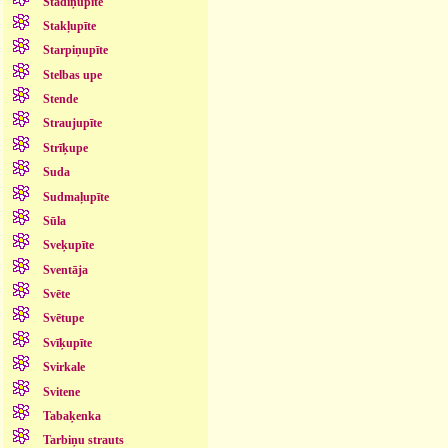
Stādiņupīte
Stakļupīte
Starpiņupīte
Stelbas upe
Stende
Straujupīte
Strīķupe
Suda
Sudmaļupīte
Sūla
Sveķupīte
Sventāja
Svēte
Svētupe
Svīķupīte
Svirkale
Svitene
Tabaķenka
Tarbiņu strauts