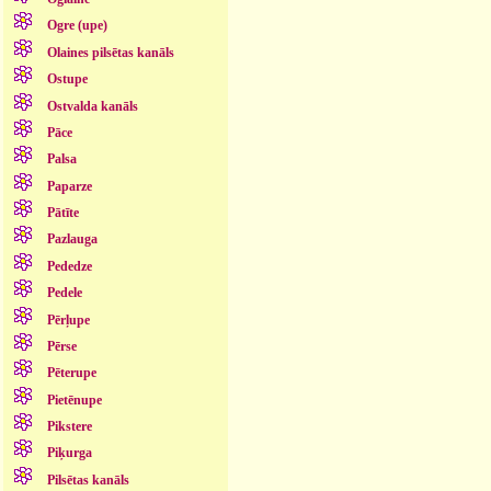
Ogre (upe)
Olaines pilsētas kanāls
Ostupe
Ostvalda kanāls
Pāce
Palsa
Paparze
Pātīte
Pazlauga
Pededze
Pedele
Pērļupe
Pērse
Pēterupe
Pietēnupe
Pikstere
Piķurga
Pilsētas kanāls