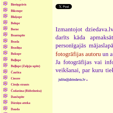
Bieriņgrāvis
Bikstupe
Bluķupe
Bolupe
Izmantojot dziedava.lv
Borne
Brantupīte
darīts kāda apmaksāt
Brasla
personīgajās mājaslap
Brasliņa
fotogrāfijas autoru
un a
Bukupe
Buļļupe
Ja fotogrāfijas vai i
Buļļupe (Zulpju upīte)
veikšanai, par kuru ti
Čaušica
.
Ciecere
Cīruļu strauts
Čodarāna (Rūbežneica)
Dančupīte
Dārziņu atteka
Dauda