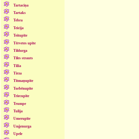
Tartaciņa
Tartaks
Tebra
Teicija
Teitupīte
Tērvetes upīte
Tildurga
Tīles strauts
Tilža
Tirza
Tītmaņupīte
Torbēnupīte
Triecupīte
Trumpe
Tulija
Umerupīte
Unģenurga
Upele