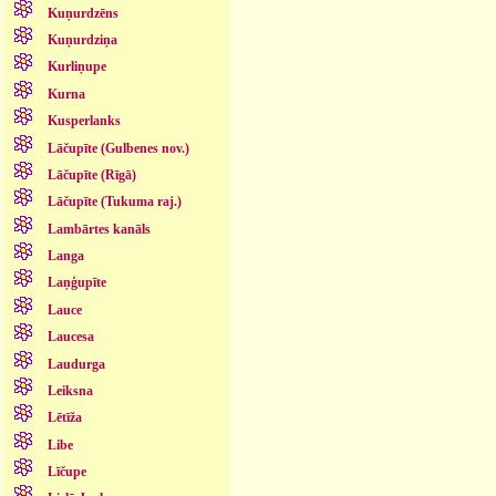
Kuņurdzēns
Kuņurdziņa
Kurliņupe
Kurna
Kusperlanks
Lāčupīte (Gulbenes nov.)
Lāčupīte (Rīgā)
Lāčupīte (Tukuma raj.)
Lambārtes kanāls
Langa
Laņģupīte
Lauce
Laucesa
Laudurga
Leiksna
Lētīža
Libe
Līčupe