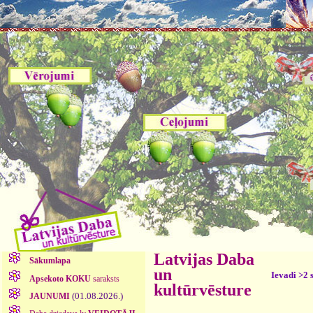
Latvijas Daba
Sākumlapa
un
Ievadi >2 
Apsekoto KOKU
saraksts
kultūrvēsture
(01.08.2026.)
JAUNUMI