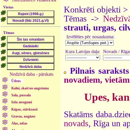
Daba.dziedava.lv
VEIDOTĀJI
Vietas
Konkrēti objekti 
Tēmas ->
Nedzīv
strauti, urgas, ci
Tēmas
Izvēlēties pēc nosaukuma:
Kura Latvijas daļa:
Novads / Rīgas
Pilnais saraksts
Nedzīvā daba - pārskats
novadiem, vietām
Ūdens
Kalni, skati no augstuma
Upes, kan
Sala, pussala
Iežu atsegumi
Kāpas, stāvkrasti
Skatāms daba.dzie
Gravas, nogāzes
novads
, Rīga un a
Alas, nišas