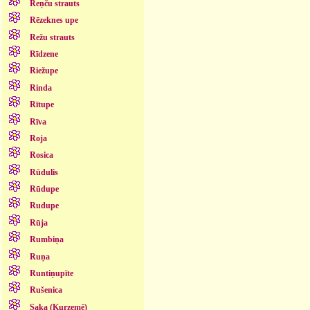
Reņču strauts
Rēzeknes upe
Režu strauts
Rīdzene
Riežupe
Rinda
Rītupe
Rīva
Roja
Rosica
Rūdulis
Rūdupe
Rudupe
Rūja
Rumbiņa
Ruņa
Runtiņupīte
Rušenica
Saka (Kurzemē)