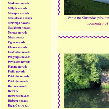
Madonas novads
Mālpils novads
Mārupes novads
Venta no Skrundas pilskal
Mazsalacas novads
Mērsraga novads
Komentēt (0)
Naukšēnu novads
Neretas novads
Nīcas novads
Ogres novads
Olaines novads
Ozolnieku novads
Pārgaujas novads
Pāvilostas novads
Pļaviņu novads
Preiļu novads
Priekules novads
Priekuļu novads
Raunas novads
Rēzekne
Rēzeknes novads
Riebiņu novads
Rīga, Centra raj.