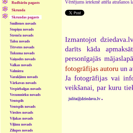
Vērtējums ietekmē attēla atrašanos la
Rudbāržu pagasts
Skrunda
Skrundas pagasts
Smiltenes novads
Stopiņu novads
Strenču novads
Izmantojot dziedava.lv
Talsu novads
darīts kāda apmaksāt
Tērvetes novads
Tukuma novads
personīgajās mājaslap
Vaiņodes novads
Valkas novads
fotogrāfijas autoru
un a
Valmiera
Ja fotogrāfijas vai i
Varakļānu novads
Vārkavas novads
veikšanai, par kuru ti
Vecpiebalgas novads
.
Vecumnieku novads
Ventspils
Ventspils novads
Viesītes novads
Viļakas novads
Viļānu novads
Zilupes novads