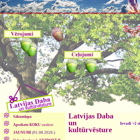
Latvijas Daba
Sākumlapa
un
Ievadi >2 s
Apsekoto KOKU
saraksts
kultūrvēsture
(01.08.2026.)
JAUNUMI