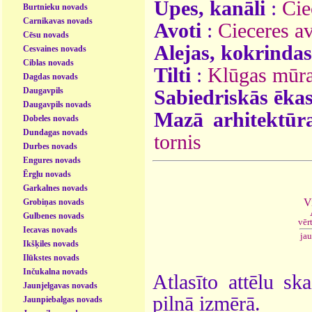
Upes, kanāli
:
Cie
Burtnieku novads
Carnikavas novads
Avoti
:
Cieceres av
Cēsu novads
Alejas, kokrindas
Cesvaines novads
Ciblas novads
Tilti
:
Klūgas mūra 
Dagdas novads
Daugavpils
Sabiedriskās ēka
Daugavpils novads
Mazā arhitektūr
Dobeles novads
Dundagas novads
tornis
Durbes novads
Engures novads
Ērgļu novads
Garkalnes novads
V
Grobiņas novads
Gulbenes novads
vēr
Iecavas novads
ja
Ikšķiles novads
Ilūkstes novads
Inčukalna novads
Atlasīto attēlu sk
Jaunjelgavas novads
pilnā izmērā.
Jaunpiebalgas novads