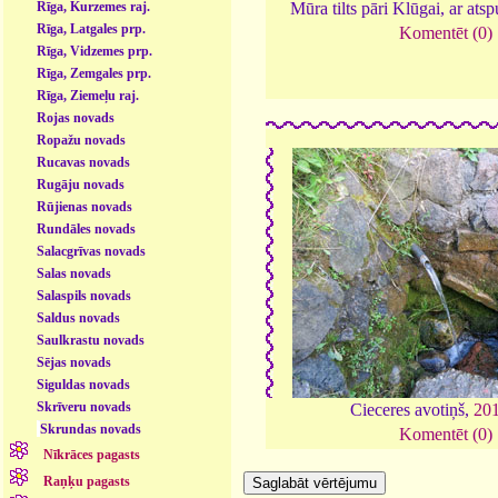
Rīga, Kurzemes raj.
Mūra tilts pāri Klūgai, ar ats
Rīga, Latgales prp.
Komentēt (0)
Rīga, Vidzemes prp.
Rīga, Zemgales prp.
Rīga, Ziemeļu raj.
Rojas novads
Ropažu novads
Rucavas novads
Rugāju novads
Rūjienas novads
Rundāles novads
Salacgrīvas novads
Salas novads
Salaspils novads
Saldus novads
Saulkrastu novads
Sējas novads
Siguldas novads
Skrīveru novads
Cieceres avotiņš,
20
Skrundas novads
Komentēt (0)
Nīkrāces pagasts
Raņķu pagasts