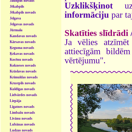
Jaunpils novads
Uzklikšķinot
uz 
Jēkabpils
informāciju
par ta
Jēkabpils novads
Jelgava
Jelgavas novads
Jūrmala
Skatīties slīdrādi
Kandavas novads
Ja vēlies atzīmēt 
Kārsavas novads
Ķeguma novads
attiecīgām bildē
Ķekavas novads
vērtējumu".
Kocēnu novads
Kokneses novads
Krāslavas novads
Krimuldas novads
Krustpils novads
Kuldīgas novads
Lielvārdes novads
Liepāja
Līgatnes novads
Limbažu novads
Līvānu novads
Lubānas novads
Ludzas novads