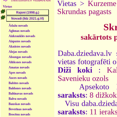
Daba.dziedava.lv
VEIDOTĀJI
Vietas >
Kurzeme
Vietas
Skrundas pagasts
Skr
Ādažu novads
Aglonas novads
sakārtots 
Aizkraukles novads
Aizputes novads
Aknīstes novads
Daba.dziedava.lv 
Alojas novads
Alsungas novads
vietas fotografēti o
Alūksnes novads
Amatas novads
Diži koki
:
Ka
Apes novads
Savenieku ozols
Auces novads
Babītes novads
Apsekoto
Baldones novads
saraksts
:
8 dižkok
Baltinavas novads
Balvu novads
Visu daba.dzieda
Bauskas novads
Beverīnas novads
saraksts
:
11 ieraks
Brocēnu novads