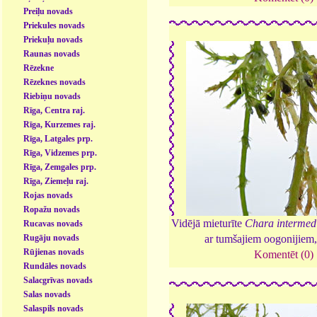
Preiļu novads
Priekules novads
Priekuļu novads
Raunas novads
Rēzekne
Rēzeknes novads
Riebiņu novads
Rīga, Centra raj.
Rīga, Kurzemes raj.
Rīga, Latgales prp.
Rīga, Vidzemes prp.
Rīga, Zemgales prp.
Rīga, Ziemeļu raj.
Rojas novads
Ropažu novads
Vidējā mieturīte
Chara intermed
Rucavas novads
Rugāju novads
ar tumšajiem oogonijiem
Rūjienas novads
Komentēt (0)
Rundāles novads
Salacgrīvas novads
Salas novads
Salaspils novads