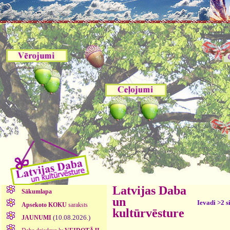
Latvijas Daba
Sākumlapa
un
Ievadi >2 s
Apsekoto KOKU
saraksts
kultūrvēsture
(10.08.2026.)
JAUNUMI