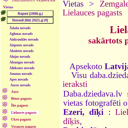
Daba.dziedava.lv
VEIDOTĀJI
Vietas >
Zemgal
Vietas
Lielauces pagasts
Lie
Ādažu novads
Aglonas novads
sakārtots 
Aizkraukles novads
Aizputes novads
Aknīstes novads
Alojas novads
Alsungas novads
Apsekoto
Latvij
Alūksnes novads
Visu daba.dzieda
Amatas novads
Apes novads
ieraksti
Auces novads
Daba.dziedava.lv 
Auce
Bēnes pagasts
vietas fotografēti o
Īles pagasts
Ezeri, dīķi
:
Lie
Lielauces pagasts
dīķis
,
Ukru pagasts
Vecauces pagasts