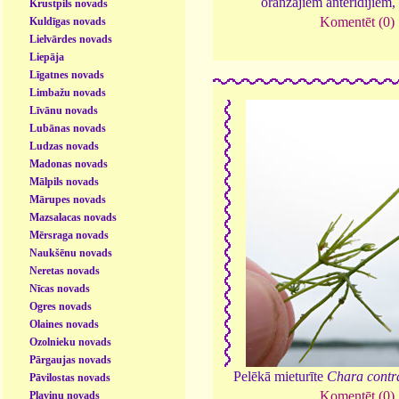
oranžajiem anterīdijiem
Krustpils novads
Komentēt (0)
Kuldīgas novads
Lielvārdes novads
Liepāja
Līgatnes novads
Limbažu novads
Līvānu novads
Lubānas novads
Ludzas novads
Madonas novads
Mālpils novads
Mārupes novads
Mazsalacas novads
Mērsraga novads
Naukšēnu novads
Neretas novads
Nīcas novads
Ogres novads
Olaines novads
Ozolnieku novads
Pārgaujas novads
Pelēkā mieturīte
Chara contr
Pāvilostas novads
Komentēt (0)
Pļaviņu novads