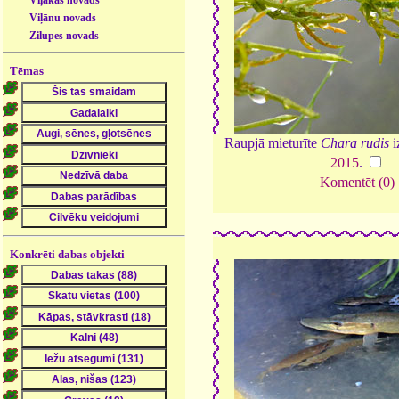
Viļakas novads
Viļānu novads
Zilupes novads
Tēmas
Raupjā mieturīte
Chara rudis
i
2015
.
Komentēt (0)
Konkrēti dabas objekti