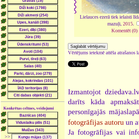
Lielauces ezerā tiek ielaisti l
mazuļi,
2015
.
Komentēt (0)
Vērtējums ietekmē attēla atrašanos la
Izmantojot dziedava.lv
darīts kāda apmaksāt
Konkrētas celtnes, veidojumi
personīgajās mājaslap
fotogrāfijas autoru
un a
Ja fotogrāfijas vai i
>>