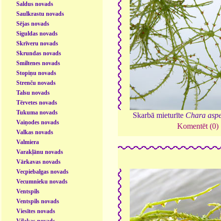
Saldus novads
Saulkrastu novads
Sējas novads
Siguldas novads
Skrīveru novads
Skrundas novads
Smiltenes novads
Stopiņu novads
Strenču novads
Talsu novads
Tērvetes novads
Tukuma novads
Skarbā mieturīte
Chara asp
Vaiņodes novads
Komentēt (0)
Valkas novads
Valmiera
Varakļānu novads
Vārkavas novads
Vecpiebalgas novads
Vecumnieku novads
Ventspils
Ventspils novads
Viesītes novads