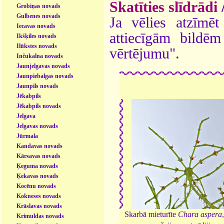
Skatīties slīdrādi
Grobiņas novads
Gulbenes novads
Ja vēlies atzīmēt 
Iecavas novads
attiecīgām bildē
Ikšķiles novads
Ilūkstes novads
vērtējumu".
Inčukalna novads
Jaunjelgavas novads
Jaunpiebalgas novads
Jaunpils novads
Jēkabpils
Jēkabpils novads
Jelgava
Jelgavas novads
Jūrmala
Kandavas novads
Kārsavas novads
Ķeguma novads
Ķekavas novads
Kocēnu novads
Kokneses novads
Krāslavas novads
Skarbā mieturīte
Chara aspera
Krimuldas novads