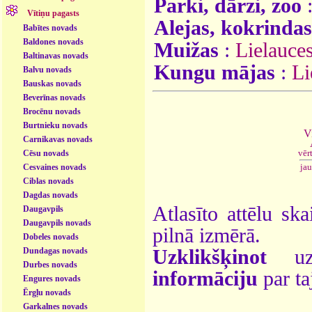
Parki, dārzi, zoo
Vītiņu pagasts
Alejas, kokrindas
Babītes novads
Baldones novads
Muižas
:
Lielauce
Baltinavas novads
Kungu mājas
:
Li
Balvu novads
Bauskas novads
Beverīnas novads
Brocēnu novads
Burtnieku novads
V
Carnikavas novads
vēr
Cēsu novads
ja
Cesvaines novads
Ciblas novads
Dagdas novads
Atlasīto attēlu ska
Daugavpils
Daugavpils novads
pilnā izmērā.
Dobeles novads
Uzklikšķinot
uz 
Dundagas novads
Durbes novads
informāciju
par ta
Engures novads
Ērgļu novads
Garkalnes novads