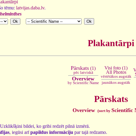
lakantārpi
 šo tēmu:
latvijas.daba.lv
.
thelminthes
Plakantārpi
Pārskats
Visi foto (1)
(1)
V
All Photos
pēc latviskā
vērtētākos augstāk
Overview
jaunākos augstāk
by Scientific Name
Pārskats
Overview
Scientific
(sort by
. Uzklikšķini bildei, ko gribi redzēt pilnā izmērā.
fijas
, iegūsi arī
papildus informāciju
par tajā redzamo.