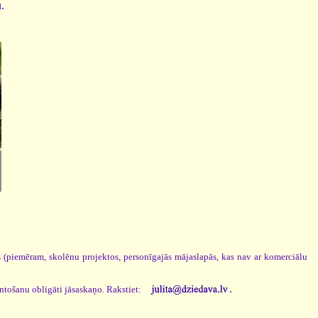
u.
os (piemēram, skolēnu projektos, personīgajās mājaslapās, kas nav ar komerciālu
.
antošanu obligāti jāsaskaņo. Rakstiet: