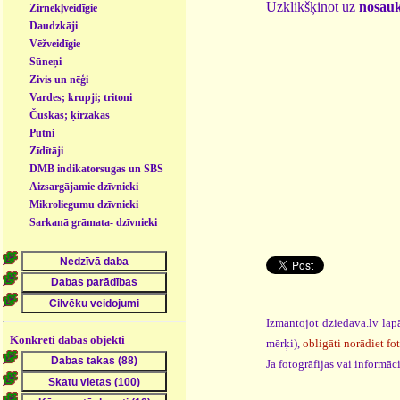
Uzklikšķinot uz
nosau
Zirnekļveidīgie
Daudzkāji
Vēžveidīgie
Sūneņi
Zivis un nēģi
Vardes; krupji; tritoni
Čūskas; ķirzakas
Putni
Zīdītāji
DMB indikatorsugas un SBS
- dzīvnieki
Aizsargājamie dzīvnieki
Mikroliegumu dzīvnieki
Sarkanā grāmata- dzīvnieki
Izmantojot dziedava.lv lapā
Konkrēti dabas objekti
mērķi),
obligāti norādiet fo
Ja fotogrāfijas vai informā