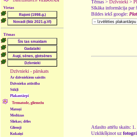
Daba.dziedava.lv
VEIDOTĀJI
Tēmas >
Dzīvnieki
>
P
Vietas
Sīkāka informācija par
Bildes iekš google:
Pla
Tēmas
Dzīvnieki - pārskats
Ar dzīvniekiem saistīts
Dzīvnieku attīstība
Sūkļi
Plakantārpi
Trematode, gliemežu
Matoņi
Medūzas
Sliekas; dēles
Atlasīto attēlu skaits: 1
Gliemji
Uzklikšķinot uz
fotogrā
Kukaiņi