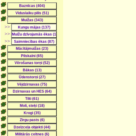
>>
>>
>>