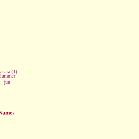
asara (1)
Summer
jūn
 Name
)