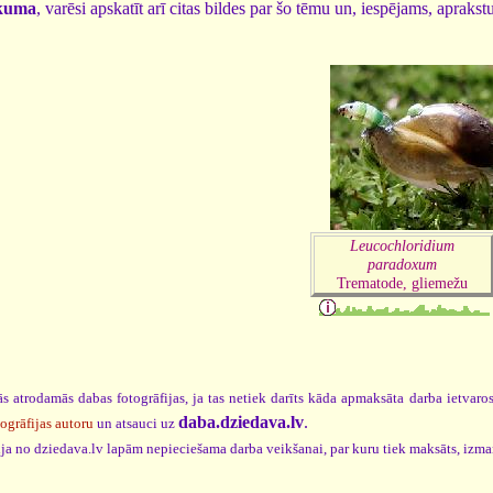
kuma
, varēsi apskatīt arī citas bildes par šo tēmu un, iespējams, aprakst
Leucochloridium
paradoxum
Trematode, gliemežu
s atrodamās dabas fotogrāfijas, ja tas netiek darīts kāda apmaksāta darba ietvar
daba.dziedava.lv
.
togrāfijas autoru
un atsauci uz
cija no dziedava.lv lapām nepieciešama darba veikšanai, par kuru tiek maksāts, izm