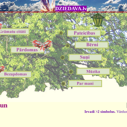
DZIEDAVA.lv
 un
Ievadi >2 simbolus.
Vārdus