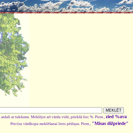
zied %ava
 atdali ar tukšumu. Meklējot arī vārda vidū, priekšā liec %. Piem.,
.
"Misas dižpriede"
Precīzu vārdkopu meklēšanai lieto pēdiņas. Piem.,