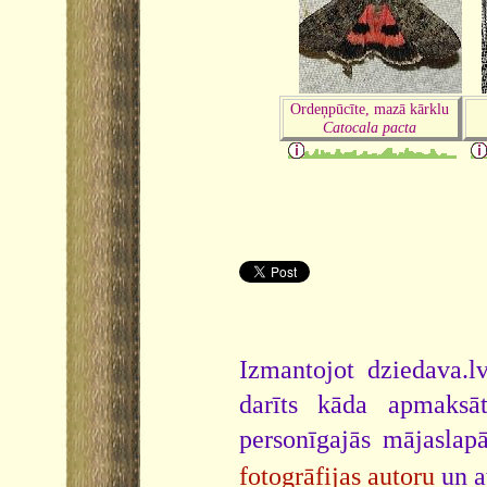
Ordeņpūcīte, mazā kārklu
Catocala pacta
Izmantojot dziedava.lv
darīts kāda apmaksāt
personīgajās mājaslap
fotogrāfijas autoru
un a