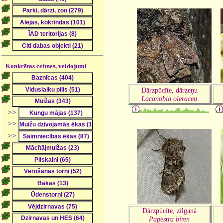
Konkrētas celtnes, veidojumi
Dārzpūcīte, dārzeņu
Lacanobia oleracea
>>
>>
>>
Dārzpūcīte, zilganā
Papestra biren