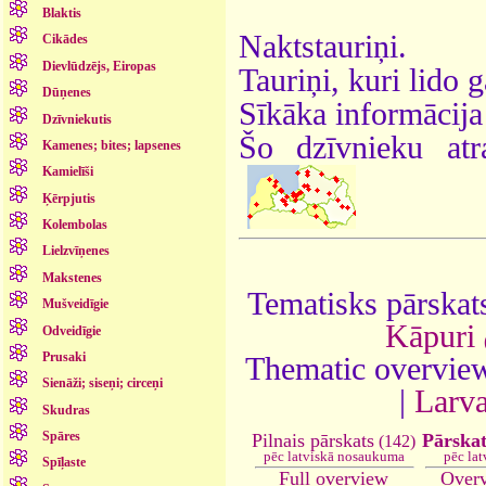
Blaktis
Naktstauriņi.
Cikādes
Dievlūdzējs, Eiropas
Tauriņi, kuri lido 
Dūņenes
Sīkāka informācija
Dzīvniekutis
Šo dzīvnieku atr
Kamenes; bites; lapsenes
Kamielīši
Ķērpjutis
Kolembolas
Lielzvīņenes
Makstenes
Tematisks pārskats
Mušveidīgie
Kāpuri
Odveidīgie
Prusaki
Thematic overview
Sienāži; siseņi; circeņi
|
Larv
Skudras
Spāres
Pārska
Pilnais pārskats
(142)
pēc lat
pēc latviskā nosaukuma
Spīļaste
Over
Full overview