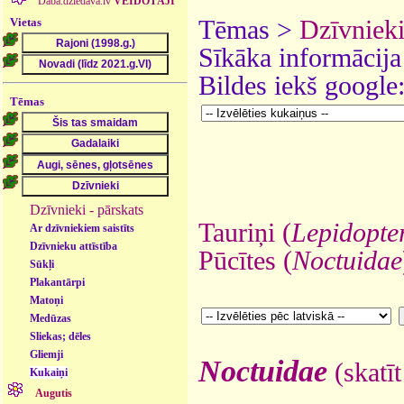
Daba.dziedava.lv
VEIDOTĀJI
Vietas
Tēmas >
Dzīvniek
Sīkāka informācija
Bildes iekš google
Tēmas
Dzīvnieki - pārskats
Tauriņi (
Lepidopte
Ar dzīvniekiem saistīts
Dzīvnieku attīstība
Pūcītes (
Noctuidae
Sūkļi
Plakantārpi
Matoņi
Medūzas
Sliekas; dēles
Gliemji
Noctuidae
(skatīt
Kukaiņi
Augutis