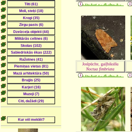
Joslpūcīte, gaiļbiksīšu
Noctua fimbriata