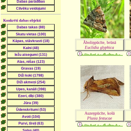
Konkrēti dabas objekti
Āboliņpūcīte, brūnā
Euclidia glyphica
Auzeņpūcīte, košā
Plusia festucae