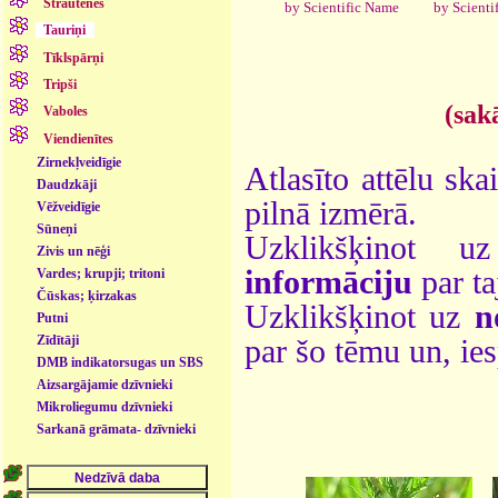
Strautenes
by Scienti
by Scientific Name
Tauriņi
Tīklspārņi
Tripši
(sak
Vaboles
Viendienītes
Zirnekļveidīgie
Atlasīto attēlu ska
Daudzkāji
pilnā izmērā.
Vēžveidīgie
Sūneņi
Uzklikšķinot 
Zivis un nēģi
informāciju
par ta
Vardes; krupji; tritoni
Čūskas; ķirzakas
Uzklikšķinot uz
n
Putni
Zīdītāji
par šo tēmu un, ie
DMB indikatorsugas un SBS
- dzīvnieki
Aizsargājamie dzīvnieki
Mikroliegumu dzīvnieki
Sarkanā grāmata- dzīvnieki