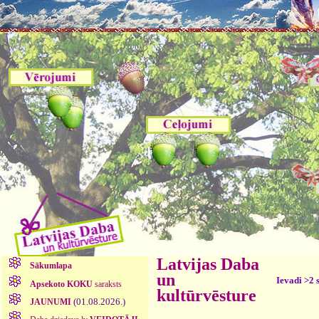
Latvijas Daba
Sākumlapa
un
Ievadi >2 
Apsekoto KOKU
saraksts
kultūrvēsture
(01.08.2026.)
JAUNUMI