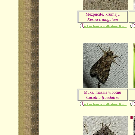
Mežpūcīte, krūmāju
Xestia triangulum
Mūks, mazais vībotņu
Cucullia fraudatrix