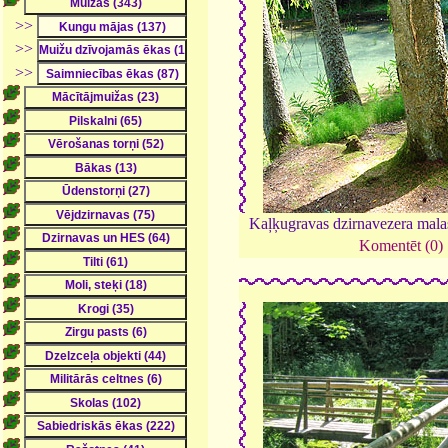
>>
>>
>>
Kaļķugravas dzirnavezera mala
Komentēt (0)