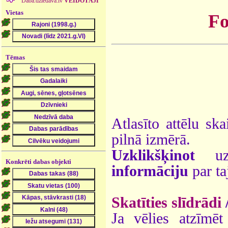
Daba.dziedava.lv
VEIDOTĀJI
Vietas
Fo
Tēmas
Atlasīto attēlu ska
pilnā izmērā.
Uzklikšķinot
uz 
Konkrēti dabas objekti
informāciju
par ta
Skatīties slīdrādi
Ja vēlies atzīmēt 