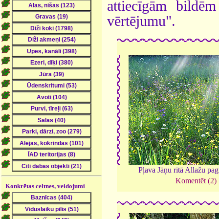
attiecīgām bildē
vērtējumu".
Pļava Jāņu rītā Allažu pag
Komentēt (2)
Konkrētas celtnes, veidojumi