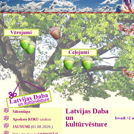
Latvijas Daba
Sākumlapa
un
Ievadi >2 s
Apsekoto KOKU
saraksts
kultūrvēsture
(01.08.2026.)
JAUNUMI