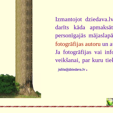
Izmantojot dziedava.lv
darīts kāda apmaksāt
personīgajās mājaslap
fotogrāfijas autoru
un a
Ja fotogrāfijas vai i
veikšanai, par kuru ti
.