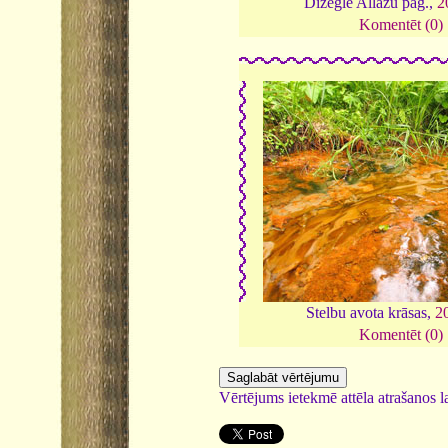
Dižegle Allažu pag.,
2
Komentēt (0)
Stelbu avota krāsas,
2
Komentēt (0)
Vērtējums ietekmē attēla atrašanos la