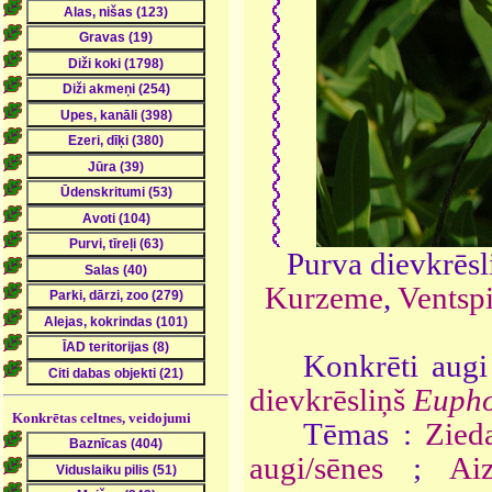
Purva dievkrēs
Kurzeme
,
Ventspi
Konkrēti augi
dievkrēsliņš
Eupho
Konkrētas celtnes, veidojumi
Tēmas :
Zied
augi/sēnes
;
Ai