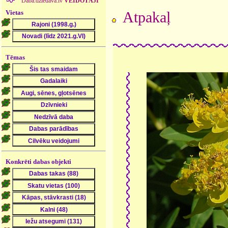
Daba.dziedava.lv
VEIDOTĀJI
Vietas
Atpakaļ
Tēmas
Konkrēti dabas objekti