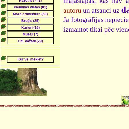
mājaslapās, kas nav 
da
autoru
un atsauci uz
Ja fotogrāfijas nepieci
izmantot tikai pēc vien