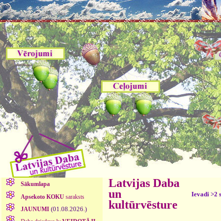
Latvijas Daba
Sākumlapa
un
Ievadi >2 
Apsekoto KOKU
saraksts
kultūrvēsture
(01.08.2026.)
JAUNUMI