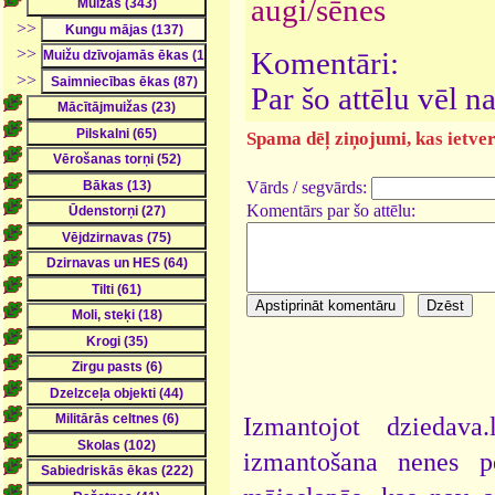
augi/sēnes
>>
>>
Komentāri:
>>
Par šo attēlu vēl 
Spama dēļ ziņojumi, kas ietver 
Vārds / segvārds:
Komentārs par šo attēlu:
Izmantojot dziedava
izmantošana nenes pe