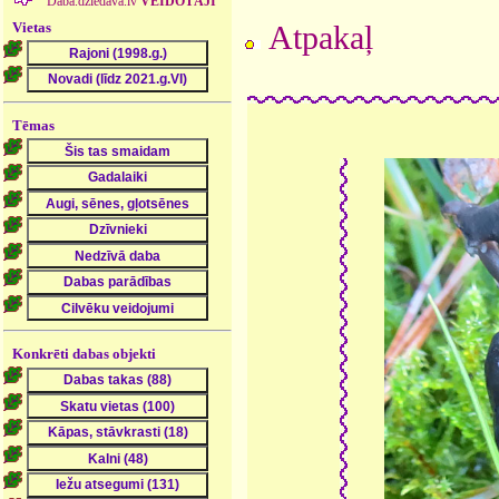
Daba.dziedava.lv
VEIDOTĀJI
Vietas
Atpakaļ
Tēmas
Konkrēti dabas objekti