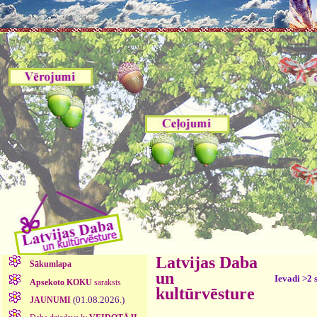
Latvijas Daba
Sākumlapa
un
Ievadi >2 
Apsekoto KOKU
saraksts
kultūrvēsture
(01.08.2026.)
JAUNUMI