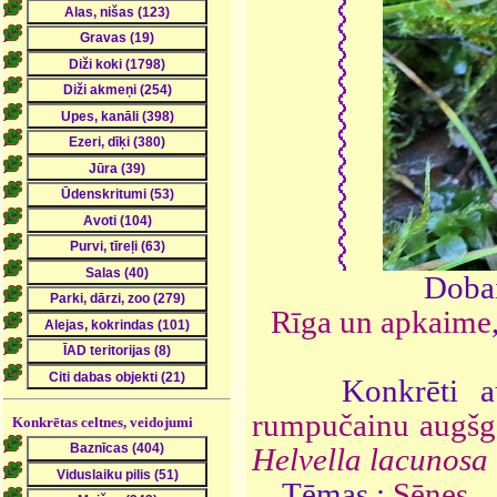
Doba
Rīga un apkaime
Konkrēti a
rumpučainu augš
Konkrētas celtnes, veidojumi
Helvella lacunosa
Tēmas :
Sēnes