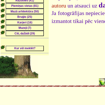
da
autoru
un atsauci uz
Ja fotogrāfijas nepieci
izmantot tikai pēc vien