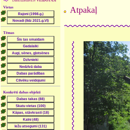
Daba.dziedava.lv
VEIDOTĀJI
Vietas
Atpakaļ
Tēmas
Konkrēti dabas objekti