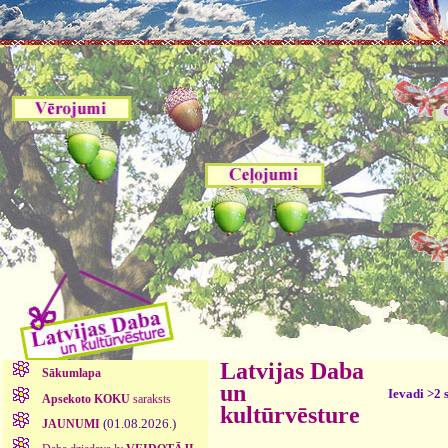
Latvijas Daba
Sākumlapa
un
Ievadi >2 
Apsekoto KOKU
saraksts
kultūrvēsture
(01.08.2026.)
JAUNUMI