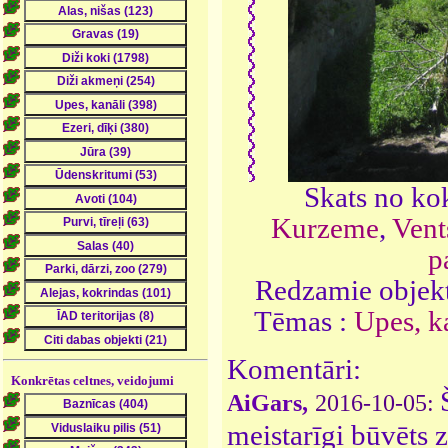
Skats no kok
Kurzeme
,
Vent
p
Redzamie objekt
Tēmas :
Upes, ka
Komentāri:
Konkrētas celtnes, veidojumi
AiGars,
2016-10-05:
meistarīgi būvēts