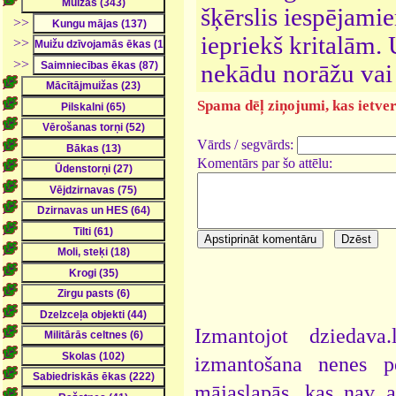
šķērslis iespējamie
>>
iepriekš kritalām. 
>>
>>
nekādu norāžu vai
Spama dēļ ziņojumi, kas ietver 
Vārds / segvārds:
Komentārs par šo attēlu:
Izmantojot dziedava
izmantošana nenes pe
mājaslapās, kas nav 