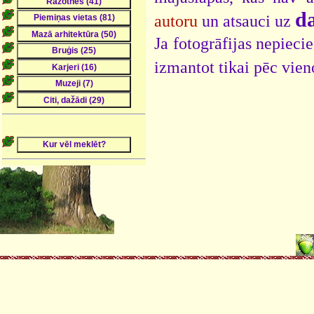
da
autoru
un atsauci uz
Ja fotogrāfijas nepieci
izmantot tikai pēc vien