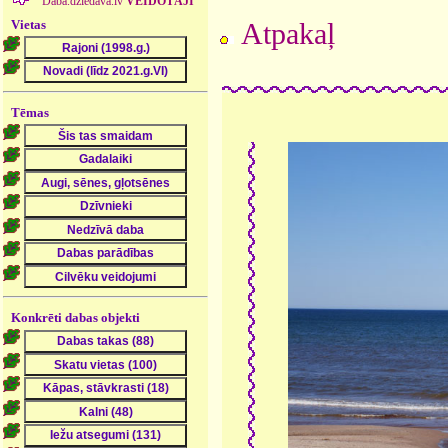
Daba.dziedava.lv
VEIDOTĀJI
Vietas
Atpakaļ
Tēmas
Konkrēti dabas objekti