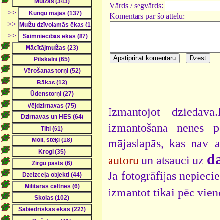
Vārds / segvārds:
>>
Komentārs par šo attēlu:
>>
>>
Izmantojot dziedava
izmantošana nenes pe
mājaslapās, kas nav 
da
autoru
un atsauci uz
Ja fotogrāfijas nepieci
izmantot tikai pēc vien