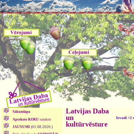
Latvijas Daba
Sākumlapa
un
Ievadi >2 
Apsekoto KOKU
saraksts
kultūrvēsture
(01.08.2026.)
JAUNUMI