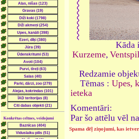
Kāda i
Kurzeme
,
Ventspil
Redzamie objekt
Tēmas :
Upes, k
ieteka
Komentāri:
Par šo attēlu vēl 
Konkrētas celtnes, veidojumi
Spama dēļ ziņojumi, kas ietver 