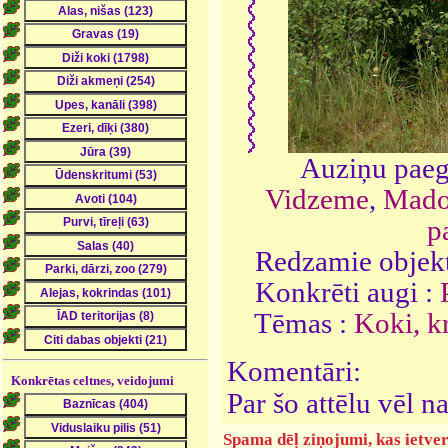
Auziņu paegļ
Vidzeme
,
Mado
p
Redzamie objekt
Konkrēti augi :
Tēmas :
Koki, k
Komentāri:
Konkrētas celtnes, veidojumi
Par šo attēlu vēl 
Spama dēļ ziņojumi, kas ietver 