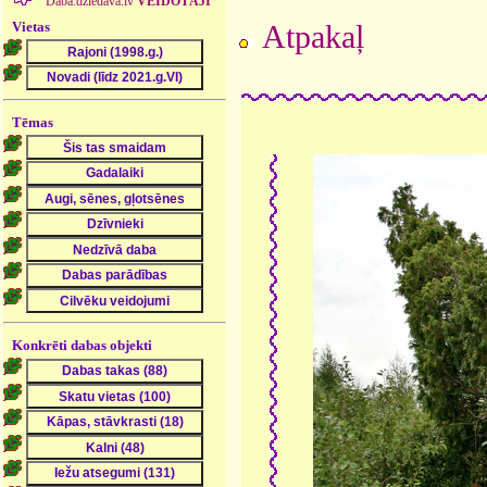
Daba.dziedava.lv
VEIDOTĀJI
Vietas
Atpakaļ
Tēmas
Konkrēti dabas objekti