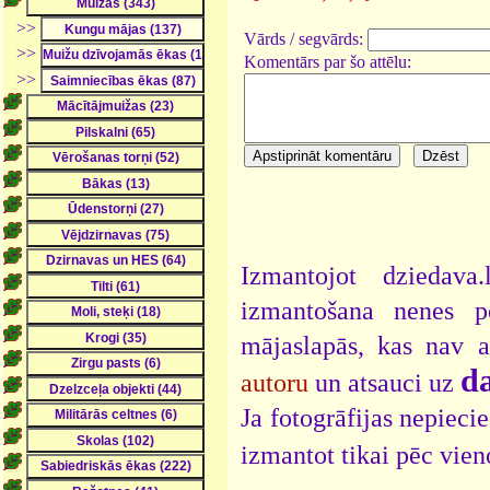
>>
Vārds / segvārds:
>>
Komentārs par šo attēlu:
>>
Izmantojot dziedava
izmantošana nenes pe
mājaslapās, kas nav 
da
autoru
un atsauci uz
Ja fotogrāfijas nepieci
izmantot tikai pēc vien