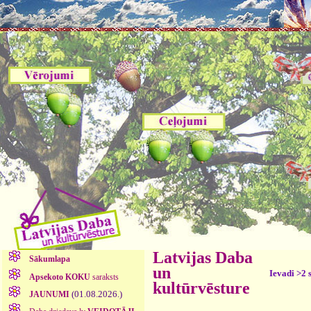
Latvijas Daba
Sākumlapa
un
Ievadi >2 
Apsekoto KOKU
saraksts
kultūrvēsture
(01.08.2026.)
JAUNUMI