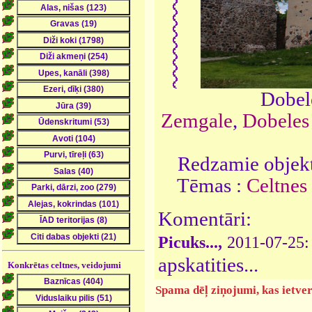
Dobele
Zemgale
,
Dobeles
Redzamie objekt
Tēmas :
Celtnes
Komentāri:
Picuks...,
2011-07-25
apskatities...
Konkrētas celtnes, veidojumi
Spama dēļ ziņojumi, kas ietver 