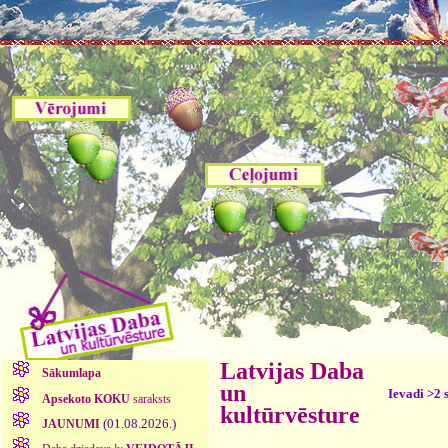
Latvijas Daba
Sākumlapa
un
Ievadi >2 
Apsekoto KOKU
saraksts
kultūrvēsture
(01.08.2026.)
JAUNUMI