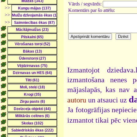
Vārds / segvārds:
>>
Komentārs par šo attēlu:
>>
>>
Izmantojot dziedava
izmantošana nenes pe
mājaslapās, kas nav 
da
autoru
un atsauci uz
Ja fotogrāfijas nepieci
izmantot tikai pēc vien