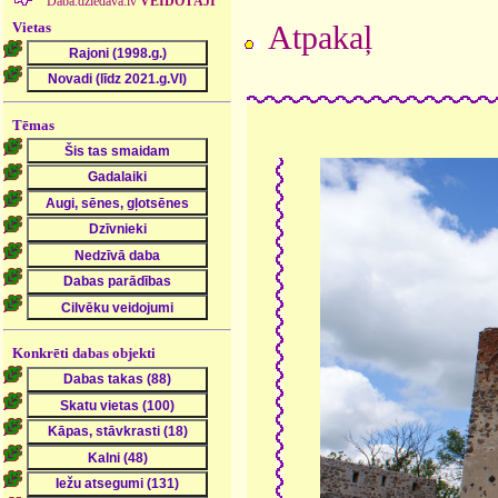
Daba.dziedava.lv
VEIDOTĀJI
Vietas
Atpakaļ
Tēmas
Konkrēti dabas objekti