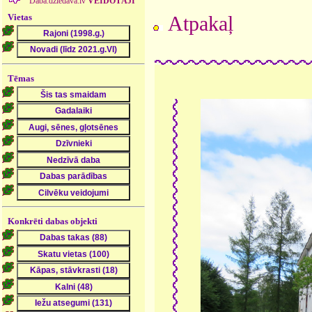
Daba.dziedava.lv
VEIDOTĀJI
Vietas
Atpakaļ
Tēmas
Konkrēti dabas objekti