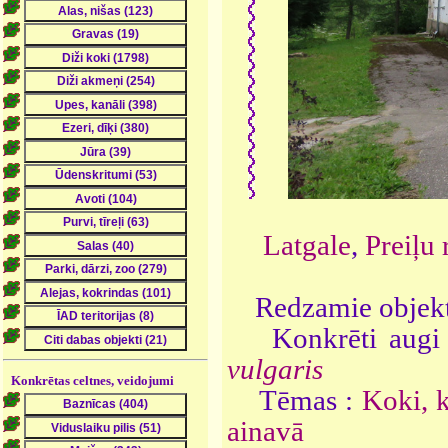
Latgale
,
Preiļu 
Redzamie objekt
Konkrēti augi
vulgaris
Konkrētas celtnes, veidojumi
Tēmas :
Koki, 
ainavā