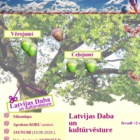
Latvijas Daba
Sākumlapa
un
Ievadi >2 
Apsekoto KOKU
saraksts
kultūrvēsture
(10.08.2026.)
JAUNUMI