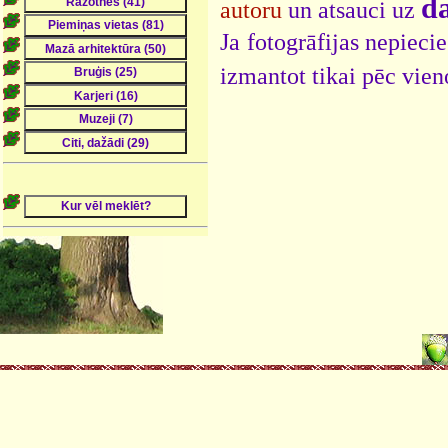
da
autoru
un atsauci uz
Ja fotogrāfijas nepieci
izmantot tikai pēc vien