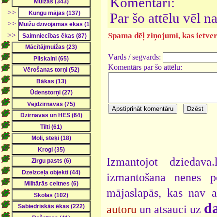
Komentāri:
>>
Par šo attēlu vēl 
>>
>>
Spama dēļ ziņojumi, kas ietver 
Vārds / segvārds:
Komentārs par šo attēlu:
Izmantojot dziedava
izmantošana nenes pe
mājaslapās, kas nav 
da
autoru
un atsauci uz