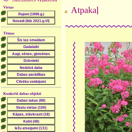
Daba.dziedava.lv
VEIDOTĀJI
Vietas
Atpakaļ
Tēmas
Konkrēti dabas objekti