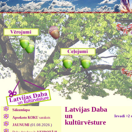
Latvijas Daba
Sākumlapa
un
Ievadi >2 
Apsekoto KOKU
saraksts
kultūrvēsture
(01.08.2026.)
JAUNUMI