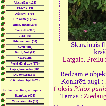
Skarainais f
krā
Latgale
,
Preiļu 
Redzamie objekt
Konkrēti augi :
floksis
Phlox pani
Konkrētas celtnes, veidojumi
Tēmas :
Ziedaug