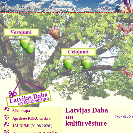
Latvijas Daba
Sākumlapa
un
Ievadi >2 
Apsekoto KOKU
saraksts
kultūrvēsture
(01.08.2026.)
JAUNUMI