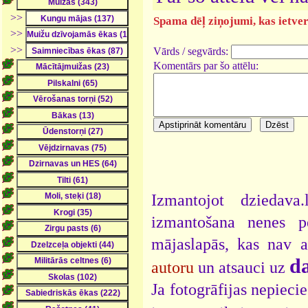
>>
Spama dēļ ziņojumi, kas ietver 
>>
>>
Vārds / segvārds:
Komentārs par šo attēlu:
Izmantojot dziedava
izmantošana nenes pe
mājaslapās, kas nav 
da
autoru
un atsauci uz
Ja fotogrāfijas nepieci