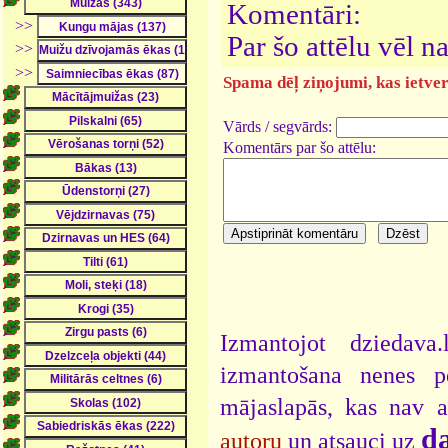
Komentāri:
>>
Par šo attēlu vēl 
>>
>>
Spama dēļ ziņojumi, kas ietver 
Vārds / segvārds:
Komentārs par šo attēlu:
Izmantojot dziedava
izmantošana nenes pe
mājaslapās, kas nav 
da
autoru
un atsauci uz