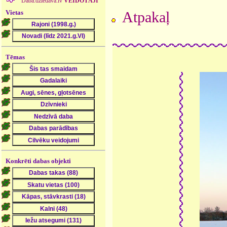
Daba.dziedava.lv
VEIDOTĀJI
Vietas
Atpakaļ
Tēmas
Konkrēti dabas objekti