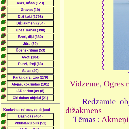
Vidzeme
,
Ogres r
Redzamie obj
dižakmens
Konkrētas celtnes, veidojumi
Tēmas :
Akmeņi