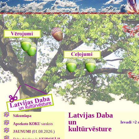
Latvijas Daba
Sākumlapa
un
Ievadi >2 
Apsekoto KOKU
saraksts
kultūrvēsture
(01.08.2026.)
JAUNUMI