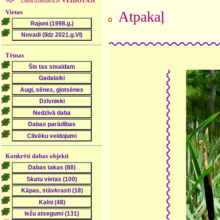
Daba.dziedava.lv
VEIDOTĀJI
Vietas
Atpakaļ
Tēmas
Konkrēti dabas objekti