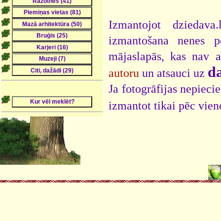
Izmantojot dziedava
izmantošana nenes pe
mājaslapās, kas nav 
da
autoru
un atsauci uz
Ja fotogrāfijas nepieci
izmantot tikai pēc vien