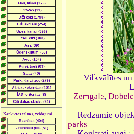
Vilkvālītes u
L
Zemgale
,
Dobele
Redzamie objekt
Konkrētas celtnes, veidojumi
parks
Konkrēti augi :