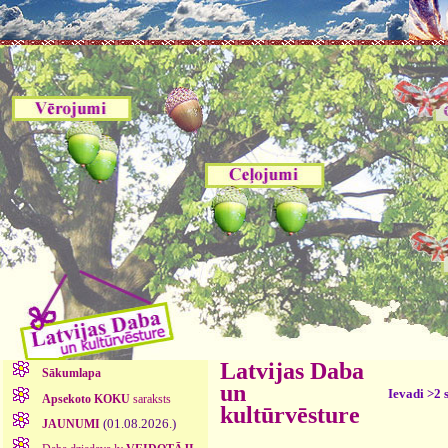
Latvijas Daba
Sākumlapa
un
Ievadi >2 
Apsekoto KOKU
saraksts
kultūrvēsture
(01.08.2026.)
JAUNUMI