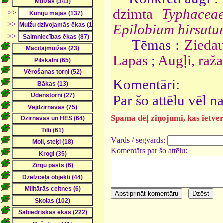
dzimta
Typhacea
>>
>>
Epilobium hirsutu
>>
Tēmas :
Ziedau
Lapas
;
Augļi, raža
Komentāri:
Par šo attēlu vēl 
Spama dēļ ziņojumi, kas ietver 
Vārds / segvārds:
Komentārs par šo attēlu: