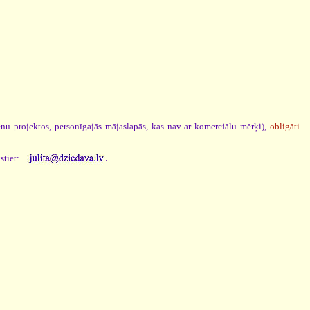
ēnu projektos, personīgajās mājaslapās, kas nav ar komerciālu mērķi),
obligāti
.
stiet: