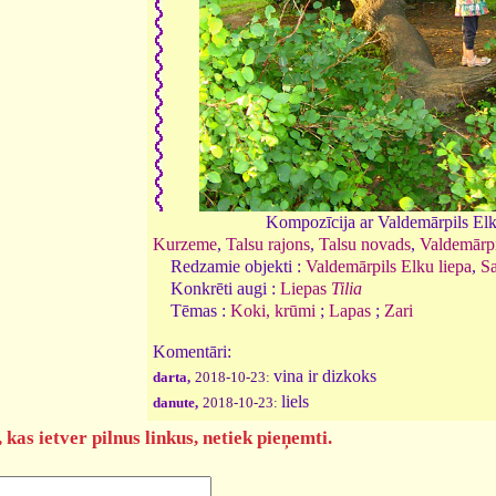
Kompozīcija ar Valdemārpils Elk
Kurzeme
,
Talsu rajons
,
Talsu novads
,
Valdemārpi
Redzamie objekti :
Valdemārpils Elku liepa
,
Sa
Konkrēti augi :
Liepas
Tilia
Tēmas :
Koki, krūmi
;
Lapas
;
Zari
Komentāri:
vina ir dizkoks
darta,
2018-10-23:
liels
danute,
2018-10-23:
kas ietver pilnus linkus, netiek pieņemti.