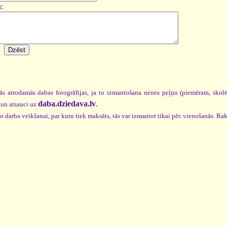
:
ās atrodamās dabas fotogrāfijas, ja to izmantošana nenes peļņu (piemēram, skol
daba.dziedava.lv
.
un atsauci uz
s darba veikšanai, par kuru tiek maksāts, tās var izmantot tikai pēc vienošanās. Rak