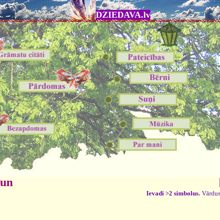
DZIEDAVA.lv
 un
Ievadi >2 simbolus.
Vārdus