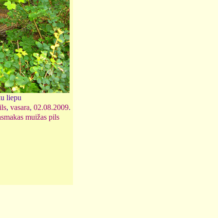
u liepu
ls
,
vasara
,
02.08.2009
.
smakas muižas pils