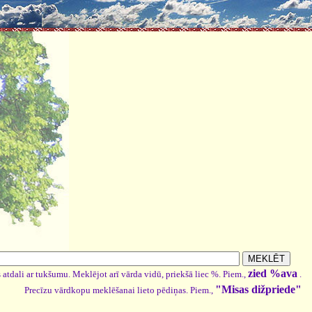
zied %ava
 atdali ar tukšumu. Meklējot arī vārda vidū, priekšā liec %. Piem.,
.
"Misas dižpriede"
Precīzu vārdkopu meklēšanai lieto pēdiņas. Piem.,