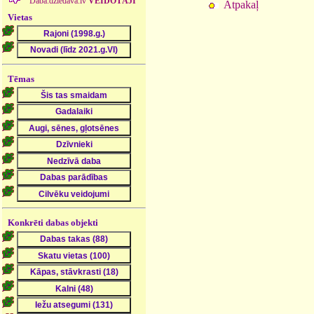
Daba.dziedava.lv
VEIDOTĀJI
Atpakaļ
Vietas
Tēmas
Konkrēti dabas objekti