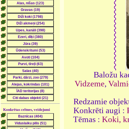
Baložu kad
Vidzeme
,
Valmi
Redzamie objekt
Konkrēti augi :
Konkrētas celtnes, veidojumi
Tēmas :
Koki, k