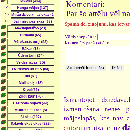
Komentāri:
>>
Par šo attēlu vēl 
>>
>>
Spama dēļ ziņojumi, kas ietver 
Vārds / segvārds:
Komentārs par šo attēlu:
Izmantojot dziedava
izmantošana nenes pe
mājaslapās, kas nav 
da
autoru
un atsauci uz