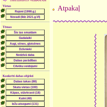
Daba.dziedava.lv
VEIDOTĀJI
Vietas
Atpakaļ
Tēmas
Konkrēti dabas objekti