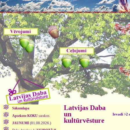
Latvijas Daba
Sākumlapa
un
Ievadi >2 
Apsekoto KOKU
saraksts
kultūrvēsture
(01.08.2026.)
JAUNUMI