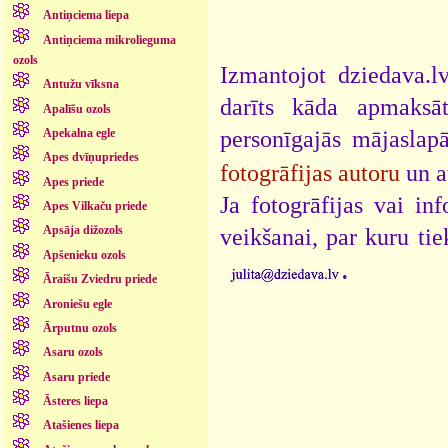
Antiņciema liepa
Antiņciema mikrolieguma
ozols
Izmantojot dziedava.lv
Antužu vīksna
darīts kāda apmaksāt
Apalīšu ozols
personīgajās mājaslap
Apekalna egle
Apes dvīņupriedes
fotogrāfijas autoru
un a
Apes priede
Ja fotogrāfijas vai i
Apes Vilkaču priede
Apsāja dižozols
veikšanai, par kuru ti
Apšenieku ozols
.
Āraišu Zviedru priede
Aroniešu egle
Ārputnu ozols
Asaru ozols
Asaru priede
Āsteres liepa
Atašienes liepa