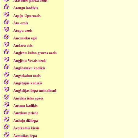
Atašienes parka ozols
Ataugu kadiķis
Atpiļu Upurozols
Ātu ozols
Atupu ozols
Aucenieku egle
Audaru osis
Augļēnu kalna gravas ozols
Augļēnu Vecais ozols
Augšbriņķu kadiķis
Augstkalnu ozols
Augštūjas kadiķis
Augštūjas liepa melnalksnī
Ausekļa ielas apses
Ausmu kadiķis
Auzdāru priede
Aužuļu dižliepa
Avotkalnu ķirsis
Āzmuižas liepa