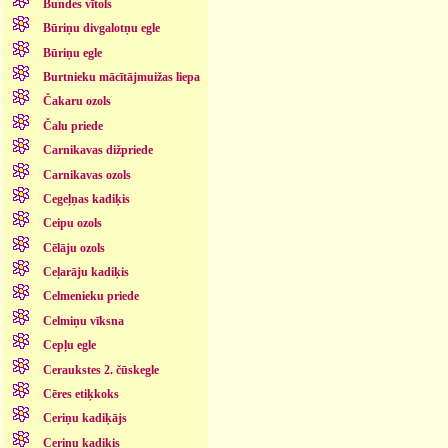
Bundes vītols
Būriņu divgalotņu egle
Būriņu egle
Burtnieku mācītājmuižas liepa
Čakaru ozols
Čalu priede
Carnikavas dižpriede
Carnikavas ozols
Cegeļņas kadiķis
Ceipu ozols
Cēlāju ozols
Ceļarāju kadiķis
Celmenieku priede
Celmiņu vīksna
Cepļu egle
Ceraukstes 2. čūskegle
Cēres etiķkoks
Ceriņu kadiķājs
Ceriņu kadiķis