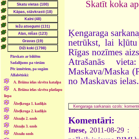
Skatīt koka a
Ķengaraga sarkana
netrūkst, lai kļūt
Rīgas nozīmes aizs
Pārskats ar bildēm
Atrašanās viet
Sadalījums pa vietām
Maskava/Maska (Pr
Pēc izmēriem, pa sugām
Alfabētiski:
no Maskavas ielas.
A. Briāna ielas skvēra katalpa
A. Briāna ielas skvēra platlapu
liepa
Ābeļkroga 1. kadiķis
Ābeļkroga 2. kadiķis
Komentāri:
Abzaļu 2. ozols
Abzaļu 3. ozols
Inese,
2011-08-29 :
Va
Abzalu ozols