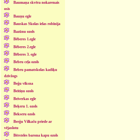
Baumaņa skvēra nokarenais
osis
Bauņu egle
Bauskas Skolas ielas robīnija
Bazūnu ozols
Bēberes 1.egle
Bēberes 2.egle
Bēberes 3. egle
Bebru ceļa ozols
Bebru pamatskolas kadiķu
dzīvžogs
Beģu vīksna
Beitiņu ozols
Beiverkas egle
Beķeru 1. ozols
Bekseru ozols
Berģu Vilkaču priede ar
vējaslotu
Bērsteles barona kapu ozols