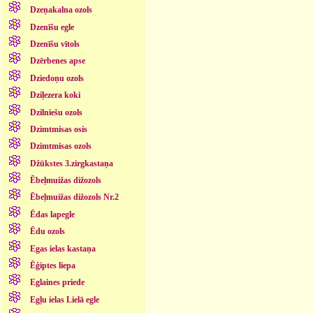
Dzeņakalna ozols
Dzenīšu egle
Dzenīšu vītols
Dzērbenes apse
Dziedoņu ozols
Dziļezera koki
Dzilniešu ozols
Dzimtmisas osis
Dzimtmisas ozols
Džūkstes 3.zirgkastaņa
Ēbeļmuižas dižozols
Ēbeļmuižas dižozols Nr.2
Ēdas lapegle
Ēdu ozols
Egas ielas kastaņa
Ēģiptes liepa
Eglaines priede
Egļu ielas Lielā egle