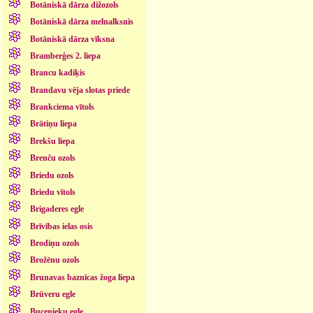
Botāniskā dārza dižozols
Botāniskā dārza melnalksnis
Botāniskā dārza vīksna
Bramberģes 2. liepa
Brancu kadiķis
Brandavu vēja slotas priede
Brankciema vītols
Brātiņu liepa
Brekšu liepa
Brenču ozols
Briedu ozols
Briedu vītols
Brigaderes egle
Brīvības ielas osis
Brodiņu ozols
Brožēnu ozols
Brunavas baznīcas žoga liepa
Brūveru egle
Bucenieku egle