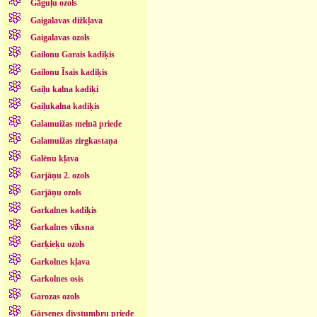
Gāguļu ozols
Gaigalavas dižkļava
Gaigalavas ozols
Gailonu Garais kadiķis
Gailonu Īsais kadiķis
Gaiļu kalna kadiķi
Gaiļukalna kadiķis
Galamuižas melnā priede
Galamuižas zirgkastaņa
Galēnu kļava
Garjāņu 2. ozols
Garjāņu ozols
Garkalnes kadiķis
Garkalnes vīksna
Garķieķu ozols
Garkolnes kļava
Garkolnes osis
Garozas ozols
Gārsenes divstumbru priede