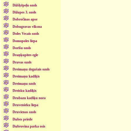
Dižšķēpeļu ozols
Dižupes 3. ozols
Dobročinas apse
Dobugravas vīksna
Doles Vecais ozols
Domopoles liepa
Dorīšu ozols
Draņķupītes egle
Dravas ozols
Dreimaņu degušais ozols
Dreimaņu kadiķis
Dreimaņu ozols
Dreisku kadiķis
Drubazu kadiķu nora
Druvenieku liepa
Druvienas ozols
Dubes priede
Dubrovina parka osis