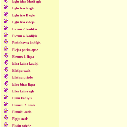
Egļu ielas Mazā egle
Egļu trio A egle
Egļu trio D egle
Egļu trio vidējā
Eicēnu 2. kadiķis
Eicēnu 4. kadiķis
Eizbahovas kadiķis
Elejas parka apse
Elernes 1. liepa
Elka kalna kadiķi
Elkšņu ozols
Elkšņu priede
Elku birzs liepa
Elles kalna egle
Eļmu kadiķis
Elmužu 2. ozols
Elmužu ozols
Elpju ozols
Elsīšu priede