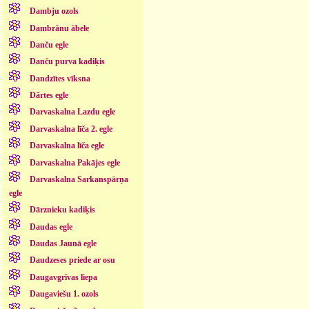
Dambju ozols
Dambrānu ābele
Danču egle
Danču purva kadiķis
Dandzītes vīksna
Dārtes egle
Darvaskalna Lazdu egle
Darvaskalna līča 2. egle
Darvaskalna līča egle
Darvaskalna Pakājes egle
Darvaskalna Sarkanspārņa
egle
Dārznieku kadiķis
Daudas egle
Daudas Jaunā egle
Daudzeses priede ar osu
Daugavgrīvas liepa
Daugaviešu 1. ozols