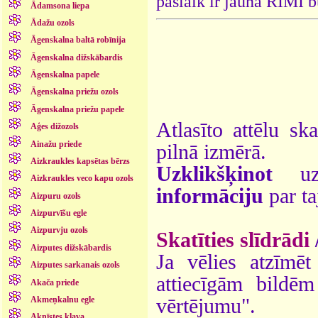
pašlaik ir jauna RIMI b
Ādamsona liepa
Ādažu ozols
Āgenskalna baltā robīnija
Āgenskalna dižskābardis
Āgenskalna papele
Āgenskalna priežu ozols
Āgenskalna priežu papele
Atlasīto attēlu sk
Aģes dižozols
Ainažu priede
pilnā izmērā.
Aizkraukles kapsētas bērzs
Uzklikšķinot
uz 
Aizkraukles veco kapu ozols
informāciju
par ta
Aizpuru ozols
Aizpurvīšu egle
Aizpurvju ozols
Skatīties slīdrādi
Aizputes dižskābardis
Ja vēlies atzīmēt 
Aizputes sarkanais ozols
attiecīgām bildē
Akača priede
vērtējumu".
Akmeņkalnu egle
Aknīstes kļava