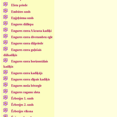
Elstu priede
Embūtes ozols
Eņģeļciema ozols
Engures dižliepa
Engures ezera A krasta kadiķi
Engures ezera divstumbru egle
Engures ezera dižpriede
Engures ezera guļošais
dižkadiķis
Engures ezera horizontālais
kadiķis
Engures ezera kadiķājs
Engures ezera slīpais kadiķis
Engures meža bērzegle
Engures raganu slota
Ērberģes 1. ozols
Ērberģes 2. ozols
Ērberģes vīksna