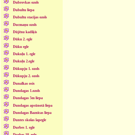
Dubrovkas ozols
Dubultu liepa
Dubultu stacijas ozols
Ducmaņu ozols
Dūjēnu kadiķis
Dūku 2. egle
Dūku egle
Dukuļu 1. egle
Dukuļu 2.egle
Dūkupju 1. ozols
Dūkupju 2. ozols
Dunalkas osis
Dundagas 1.ozols
Dundagas 5m liepa
Dundagas apsūnotā liepa
Dundagas Baznīcas liepa
Duntes skolas lapegle
Durbes 1. egle
Durbes 10. egle