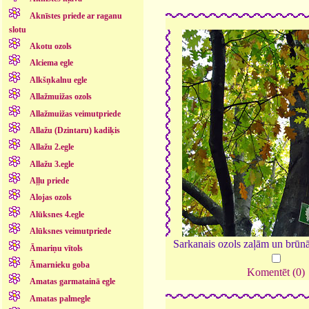
Aknīstes priede ar raganu
slotu
Akotu ozols
Alciema egle
Alkšņkalnu egle
Allažmuižas ozols
Allažmuižas veimutpriede
Allažu (Dzintaru) kadiķis
Allažu 2.egle
Allažu 3.egle
Aļļu priede
Alojas ozols
Alūksnes 4.egle
Alūksnes veimutpriede
Sarkanais ozols zaļām un brū
Āmariņu vītols
Āmarnieku goba
Komentēt (0)
Amatas garmatainā egle
Amatas palmegle