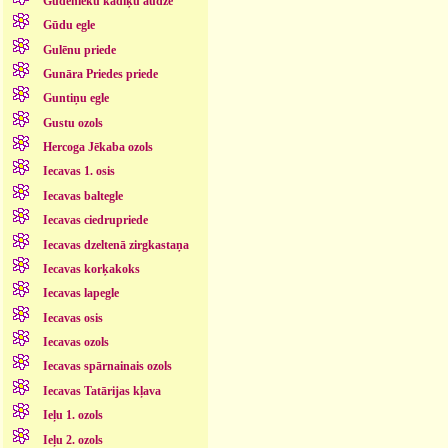
Gudenieku kadiķu audze
Gūdu egle
Gulēnu priede
Gunāra Priedes priede
Guntiņu egle
Gustu ozols
Hercoga Jēkaba ozols
Iecavas 1. osis
Iecavas baltegle
Iecavas ciedrupriede
Iecavas dzeltenā zirgkastaņa
Iecavas korķakoks
Iecavas lapegle
Iecavas osis
Iecavas ozols
Iecavas spārnainais ozols
Iecavas Tatārijas kļava
Ieļu 1. ozols
Ieļu 2. ozols