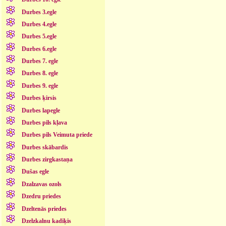
Durbes 3.egle
Durbes 4.egle
Durbes 5.egle
Durbes 6.egle
Durbes 7. egle
Durbes 8. egle
Durbes 9. egle
Durbes ķirsis
Durbes lapegle
Durbes pils kļava
Durbes pils Veimuta priede
Durbes skābardis
Durbes zirgkastaņa
Dušas egle
Dzalzavas ozols
Dzedru priedes
Dzeltenās priedes
Dzelzkalnu kadiķis