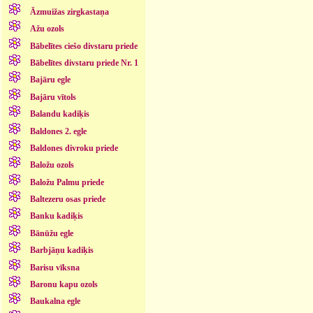
Āzmuižas zirgkastaņa
Ažu ozols
Bābelītes ciešo divstaru priede
Bābelītes divstaru priede Nr. 1
Bajāru egle
Bajāru vītols
Balandu kadiķis
Baldones 2. egle
Baldones divroku priede
Baložu ozols
Baložu Palmu priede
Baltezeru osas priede
Banku kadiķis
Bānūžu egle
Barbjāņu kadiķis
Barisu vīksna
Baronu kapu ozols
Baukalna egle