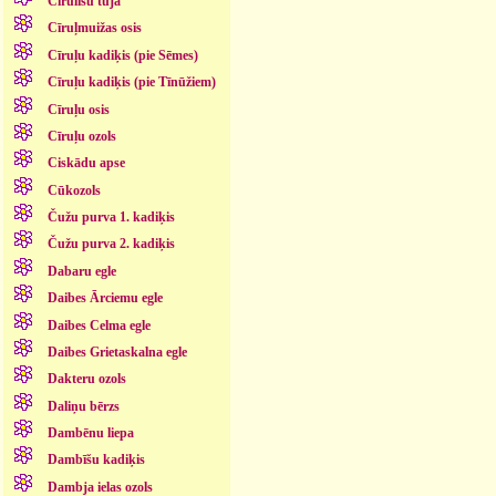
Cīrulīšu tūja
Cīruļmuižas osis
Cīruļu kadiķis (pie Sēmes)
Cīruļu kadiķis (pie Tīnūžiem)
Cīruļu osis
Cīruļu ozols
Ciskādu apse
Cūkozols
Čužu purva 1. kadiķis
Čužu purva 2. kadiķis
Dabaru egle
Daibes Ārciemu egle
Daibes Celma egle
Daibes Grietaskalna egle
Dakteru ozols
Daliņu bērzs
Dambēnu liepa
Dambīšu kadiķis
Dambja ielas ozols