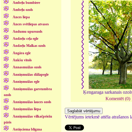
Ambeļu bumbiere
Ambeļu ozols
Ances liepa
Ances svētliepas atvases
Andumu upurozols
Andzeļu ceļa egle
Andzeļu Malkas ozols
Angāra egle
Ankšu vītols
Annasmuižas ozols
Anniņmuižas dižlapegle
Anniņmuižas egle
Anniņmuižas garstumbra
Ķengaraga sarkanais ozol
ozols
Komentēt (0)
Anniņmuižas lauces ozols
Anniņmuižas liepa
Anniņmuižas vilkačpriežu
Vērtējums ietekmē attēla atrašanos la
pāris
Antiņciema blīgzna