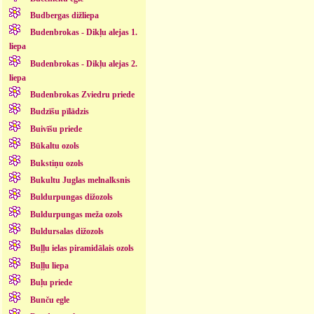
Budbergas dižliepa
Budenbrokas - Dikļu alejas 1.
liepa
Budenbrokas - Dikļu alejas 2.
liepa
Budenbrokas Zviedru priede
Budzīšu pīlādzis
Buivīšu priede
Būkaltu ozols
Bukstiņu ozols
Bukultu Juglas melnalksnis
Buldurpungas dižozols
Buldurpungas meža ozols
Buldursalas dižozols
Buļļu ielas piramidālais ozols
Buļļu liepa
Buļu priede
Bunču egle