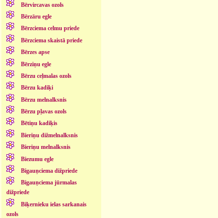
Bērvircavas ozols
Bērzāru egle
Bērzciema celmu priede
Bērzciema skaistā priede
Bērzes apse
Bērziņu egle
Bērzu ceļmalas ozols
Bērzu kadiķi
Bērzu melnalksnis
Bērzu pļavas ozols
Bētiņu kadiķis
Bieriņu dižmelnalksnis
Bieriņu melnalksnis
Biezumu egle
Bigauņciema dižpriede
Bigauņciema jūrmalas
dižpriede
Biķernieku ielas sarkanais
ozols