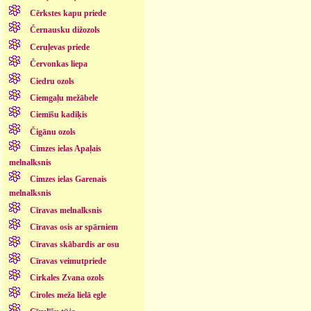
Cērkstes kapu priede
Černausku dižozols
Ceruļevas priede
Červonkas liepa
Ciedru ozols
Ciemgaļu mežābele
Ciemīšu kadiķis
Čigānu ozols
Cimzes ielas Apaļais
melnalksnis
Cimzes ielas Garenais
melnalksnis
Cīravas melnalksnis
Cīravas osis ar spārniem
Cīravas skābardis ar osu
Cīravas veimutpriede
Cirkales Zvana ozols
Ciroles meža lielā egle