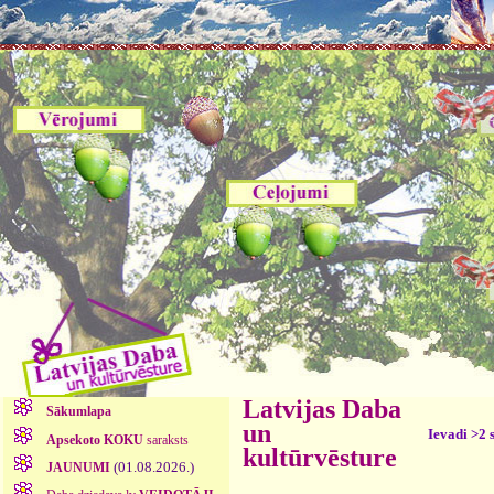
Latvijas Daba
Sākumlapa
un
Ievadi >2 
Apsekoto KOKU
saraksts
kultūrvēsture
(01.08.2026.)
JAUNUMI