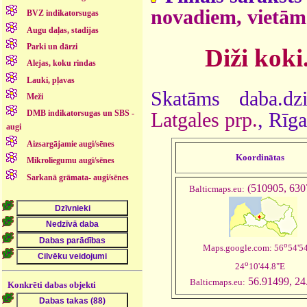
novadiem, vietām
BVZ indikatorsugas
Augu daļas, stadijas
Parki un dārzi
Diži koki
Alejas, koku rindas
Lauki, pļavas
Skatāms daba.dz
Meži
DMB indikatorsugas un SBS -
Latgales prp.
, Rīg
augi
Aizsargājamie augi/sēnes
Koordinātas
Mikroliegumu augi/sēnes
Sarkanā grāmata- augi/sēnes
(510905, 630
Balticmaps.eu:
o
Maps.google.com: 56
54'5
o
24
10'44.8"E
56.91499, 24
Balticmaps.eu:
Konkrēti dabas objekti