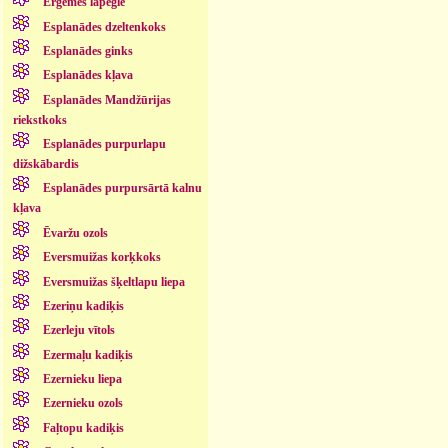
Ērģemes lapegle
Esplanādes dzeltenkoks
Esplanādes ginks
Esplanādes kļava
Esplanādes Mandžūrijas
riekstkoks
Esplanādes purpurlapu
dižskābardis
Esplanādes purpursārtā kalnu
kļava
Ēvaržu ozols
Eversmuižas korķkoks
Eversmuižas šķeltlapu liepa
Ezeriņu kadiķis
Ezerleju vītols
Ezermaļu kadiķis
Ezernieku liepa
Ezernieku ozols
Faļtopu kadiķis