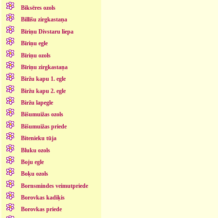
Biksēres ozols
Billīšu zirgkastaņa
Bīriņu Divstaru liepa
Bīriņu egle
Bīriņu ozols
Bīriņu zirgkastaņa
Biržu kapu 1. egle
Biržu kapu 2. egle
Biržu lapegle
Bišumuižas ozols
Bišumuižas priede
Bitenieku tūja
Bluku ozols
Boju egle
Boķu ozols
Bornsmindes veimutpriede
Borovkas kadiķis
Borovkas priede