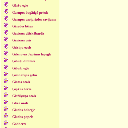
Gāršu egle
Garupes bagātīgā priede
Garupes ozolpriedes savijums
Gārzdes bērzs
Gaviezes dižskābardis
Gaviezes osis
Geisiņu ozols
Geļenovas Japānas lapegle
Ģibuļu dižozols
Ģibuļu egle
Ģimnāzijas goba
Gintas ozols
Ģipkas bērzs
Glāžšķūņa ozols
Glika ozoli
Glūdas baltegle
Glūdas papele
Gobbērzs