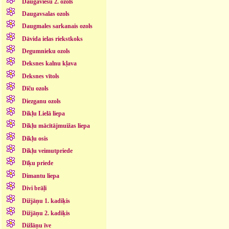
Daugaviešu 2. ozols
Daugavsalas ozols
Daugmales sarkanais ozols
Dāvida ielas riekstkoks
Degumnieku ozols
Deksnes kalnu kļava
Deksnes vītols
Dīču ozols
Diezganu ozols
Dikļu Lielā liepa
Dikļu mācītājmuižas liepa
Dikļu osis
Dikļu veimutpriede
Dīķu priede
Dimantu liepa
Divi brāļi
Dižjāņu 1. kadiķis
Dižjāņu 2. kadiķis
Dižlāņu īve