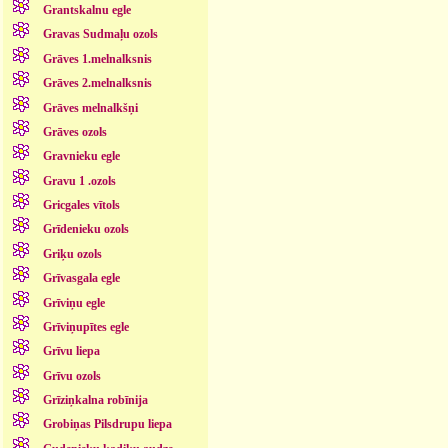
Grantskalnu egle
Gravas Sudmaļu ozols
Grāves 1.melnalksnis
Grāves 2.melnalksnis
Grāves melnalkšņi
Grāves ozols
Gravnieku egle
Gravu 1 .ozols
Gricgales vītols
Grīdenieku ozols
Griķu ozols
Grīvasgala egle
Grīviņu egle
Grīviņupītes egle
Grīvu liepa
Grīvu ozols
Grīziņkalna robīnija
Grobiņas Pilsdrupu liepa