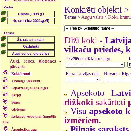
Daba.dziedava.lv
VEIDOTĀJI
Vietas
Konkrēti objekti 
Tēmas >
Augu valsts
>
Koki, krūmi
Tēmas
Diži koki
-
Latvija
vilkaču priedes, k
Izvēlēties dižkoku sugu:
I
Augi, sēnes, gļotsēnes -
pārskats
Kura Latvijas daļa:
Novads / Rīgas
Koki, krūmi
Ziedaugi, sīkkrūmi
Paparžaugi, sūnas, aļģes
Apsekoto
Latv
Ķērpji
dižkoki
sakārtoti
Sēnes
Visu
apsekoto k
Gļotsēnes
Kokaugu veidojumi; īpatnējie
izmēriem
.
koki
Pilnais saraksts
Ārstniecības augi