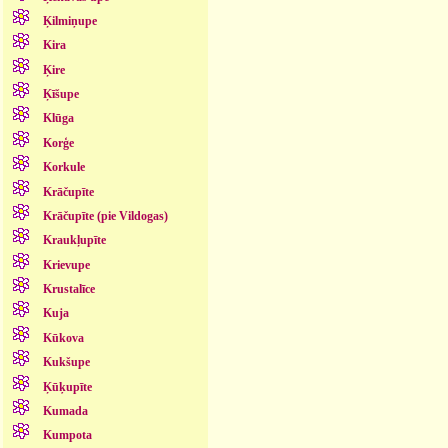
Ķilmiņupe
Kira
Ķire
Ķīšupe
Klūga
Korģe
Korkule
Krāčupīte
Krāčupīte (pie Vildogas)
Kraukļupīte
Krievupe
Krustalīce
Kuja
Kūkova
Kukšupe
Ķūķupīte
Kumada
Kumpota