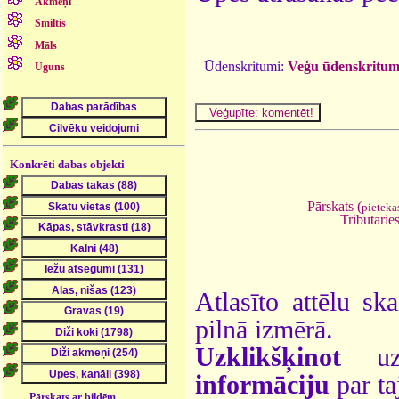
Akmeņi
Smiltis
Māls
Ūdenskritumi:
Veģu ūdenskritum
Uguns
Konkrēti dabas objekti
Pārskats (
pieteka
Tributaries
Atlasīto attēlu sk
pilnā izmērā.
Uzklikšķinot
uz 
informāciju
par ta
Pārskats ar bildēm