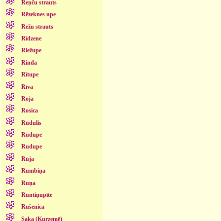
Reņču strauts
Rēzeknes upe
Režu strauts
Rīdzene
Riežupe
Rinda
Rītupe
Rīva
Roja
Rosica
Rūdulis
Rūdupe
Rudupe
Rūja
Rumbiņa
Ruņa
Runtiņupīte
Rušenica
Saka (Kurzemē)