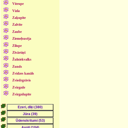
Vitrupe
Vizla
Zaķupīte
Zalvīte
Zaube
Ziemeļsusēja
Zilupe
Zīvārtiņš
Žulniekvalks
Zunds
Zvidzes kanāls
Zviedrgrāvis
Zvirgzde
Zvirgzdupīte