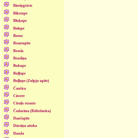
Bieriņgrāvis
Bikstupe
Bluķupe
Bolupe
Borne
Brantupīte
Brasla
Brasliņa
Bukupe
Buļļupe
Buļļupe (Zulpju upīte)
Čaušica
Ciecere
Cīruļu strauts
Čodarāna (Rūbežneica)
Dančupīte
Dārziņu atteka
Dauda