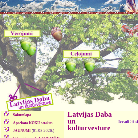
Latvijas Daba
Sākumlapa
un
Ievadi >2 s
Apsekoto KOKU
saraksts
kultūrvēsture
(01.08.2026.)
JAUNUMI