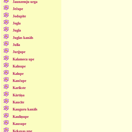
Jaunzemju urga
Ječupe
Jodupīte
Jogla
Jugla
Juglas kanāls
Julla
Jurģupe
Kalamecu upe
Kalnupe
Kalupe
Kančupe
Karikste
Kārtiņa
Kaucīte
Kauguru kanāls
Kauliņupe
Kausupe
Ķekavas upe