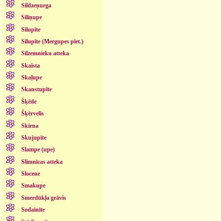
Sildzeņurga
Siliņupe
Silupīte
Silupīte (Mergupes piet.)
Silzemnieku atteka
Skaista
Skaļupe
Skanstupīte
Šķēde
Šķērvelis
Skirna
Skujupīte
Slampe (upe)
Slimnīcas atteka
Slocene
Smakupe
Smerdūkļa grāvis
Sodainīte