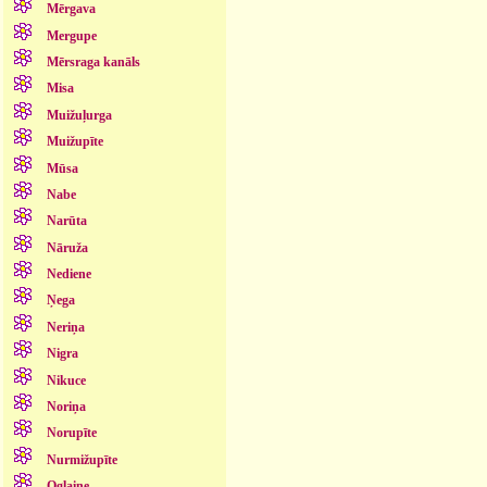
Mērgava
Mergupe
Mērsraga kanāls
Misa
Muižuļurga
Muižupīte
Mūsa
Nabe
Narūta
Nāruža
Nediene
Ņega
Neriņa
Nigra
Nikuce
Noriņa
Norupīte
Nurmižupīte
Oglaine