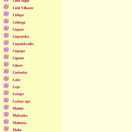
Lielā Jugla
Lielā Vilkaste
Lielupe
Lielurga
Liepars
Liepatteka
Liepniekvalks
Liepupe
Līgatne
Lilaste
Liužonka
Lobe
Loja
Lorupe
Ludzas upe
Maizīte
Malcenka
Malmuta
Malta