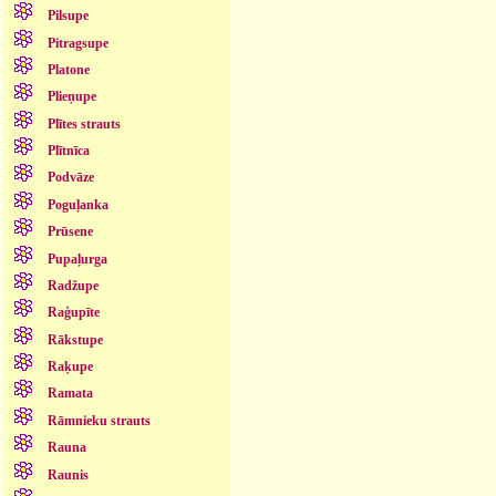
Pilsupe
Pitragsupe
Platone
Plieņupe
Plītes strauts
Plītnīca
Podvāze
Poguļanka
Prūsene
Pupaļurga
Radžupe
Raģupīte
Rākstupe
Raķupe
Ramata
Rāmnieku strauts
Rauna
Raunis