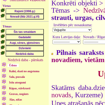
Daba.dziedava.lv
VEIDOTĀJI
Konkrēti objekti >
Vietas
Tēmas ->
Nedzīv
strauti, urgas, ci
Izvēlēties pēc nosaukuma:
Tēmas
Kura Latvijas daļa:
Novads / Rīgas
Pilnais saraksts
novadiem, vietām
Nedzīvā daba - pārskats
Ūdens
U
Kalni, skati no augstuma
Sala, pussala
Iežu atsegumi
Skatāms daba.dzie
Kāpas, stāvkrasti
novads
, Kurzeme)
Gravas, nogāzes
Alas, nišas
Upes atrašanās pēc