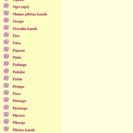
Ogre (upe)
Olaines pilsētas kanāls
Ostupe
Ostvalda kanāls
Pāce
Palsa
Paparze
Pātīte
Pazlauga
Pededze
Pedele
Pērļupe
Pērse
Pēterupe
Pietēnupe
Pikstere
Piķurga
Pilsētas kanāls