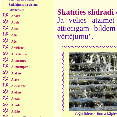
Sadalījums pa vietām
Skatīties slīdrādi
Alfabētiski:
Abava
Ja vēlies atzīmēt 
Abuls
attiecīgām bildē
Abze
vērtējumu".
Aga
Aģe
Aiviekste
Aizklāņupe
Akmeņupe
Akmeņupīte
Alakste
Ālave
Alekšupīte
Alokste
Amata
Amula
Arālīte
Veģu ūdenskrituma kāple