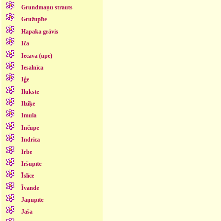
Grundmaņu strauts
Gružupīte
Hapaka grāvis
Iča
Iecava (upe)
Iesalnīca
Iģe
Ilūkste
Ilziķe
Imula
Inčupe
Indrica
Irbe
Iršupīte
Īslīce
Īvande
Jāņupīte
Jaša