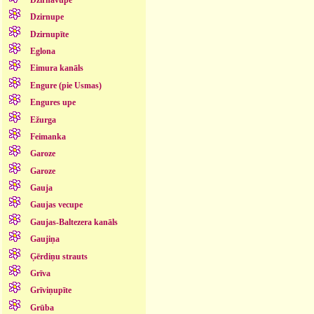
Dzirnupe
Dzirnupīte
Eglona
Eimura kanāls
Engure (pie Usmas)
Engures upe
Ežurga
Feimanka
Garoze
Garoze
Gauja
Gaujas vecupe
Gaujas-Baltezera kanāls
Gaujiņa
Ģērdiņu strauts
Grīva
Grīviņupīte
Grūba