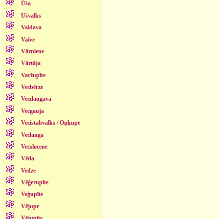
Ūša
Ušvalks
Vaidava
Vaive
Vārniene
Vārtāja
Varžupīte
Vecbērze
Vecdaugava
Vecgauja
Vecistabvalks / Oņķupe
Veclanga
Vecslocene
Vēda
Vedze
Vēģerupīte
Veģupīte
Vējupe
Vējupīte