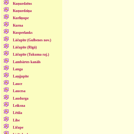
Kuņurdzēns
Kuņurdziņa
Kurliņupe
Kurna
Kusperlanks
Lāčupīte (Gulbenes nov.)
Lāčupīte (Rīgā)
Lāčupīte (Tukuma raj.)
Lambārtes kanāls
Langa
Laņģupīte
Lauce
Laucesa
Laudurga
Leiksna
Lētīža
Libe
Līčupe