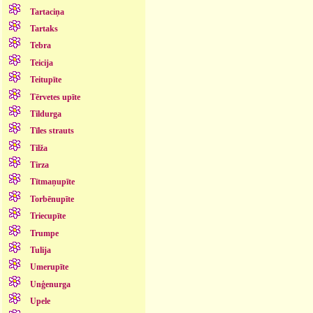
Tartaciņa
Tartaks
Tebra
Teicija
Teitupīte
Tērvetes upīte
Tildurga
Tīles strauts
Tilža
Tirza
Tītmaņupīte
Torbēnupīte
Triecupīte
Trumpe
Tulija
Umerupīte
Unģenurga
Upele