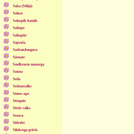
Saka (Sēlijā)
Salaca
Salaspils kanāls
Saltupe
Saltupīte
Sapraša
Sarkandaugava
Sārnate
Saulkrastu mazurga
Sauna
Seda
Sedumvalks
Sēmes upe
Sērupīte
Sēržu valks
Sesava
Sidrabe
Silakroga grāvis