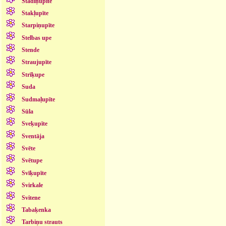
Stādiņupīte
Stakļupīte
Starpiņupīte
Stelbas upe
Stende
Straujupīte
Strīķupe
Suda
Sudmaļupīte
Sūla
Sveķupīte
Sventāja
Svēte
Svētupe
Svīķupīte
Svirkale
Svitene
Tabaķenka
Tarbiņu strauts