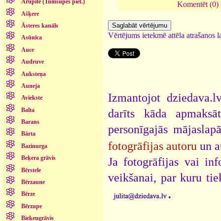
Arupīte (Tumšupes piet.)
Komentēt (0)
Ašķere
Āsteres kanāls
Vērtējums ietekmē attēla atrašanos la
Asūnīca
Auce
Audruve
Auksteņa
Auneja
Izmantojot dziedava.lv
Aviekste
Balta
darīts kāda apmaksāt
Barans
personīgajās mājaslap
Bārta
fotogrāfijas autoru
un a
Bazinurga
Beķera grāvis
Ja fotogrāfijas vai i
Bērstele
veikšanai, par kuru ti
Bērzaune
.
Bērze
Bērzupe
Bieķengrāvis