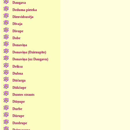
Daugava
Deduma pieteka
Dienvidsusēja
Dīvaja
Divupe
Dobe
Donaviņa
Donaviņa (Dzirnupīte)
Donaviņa (uz Daugavu)
Driksa
Dubna
Dūčurga
Dūkšupe
Duntes strauts
Dūņupe
Durbe
Dūrupe
Dzedrupe
Dzirnavupe