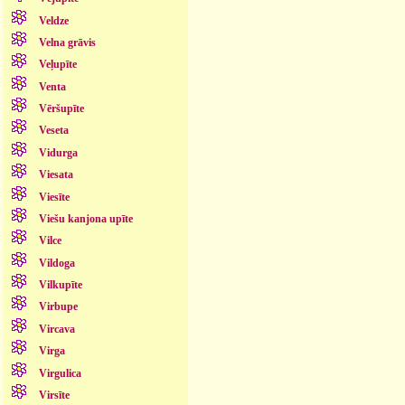
Veldze
Velna grāvis
Veļupīte
Venta
Vēršupīte
Veseta
Vidurga
Viesata
Viesīte
Viešu kanjona upīte
Vilce
Vildoga
Vilkupīte
Virbupe
Vircava
Virga
Virgulica
Virsīte