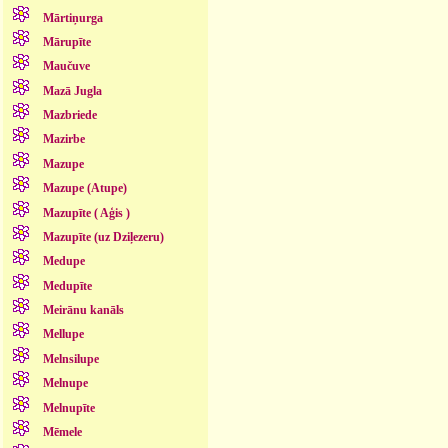
Mārtiņurga
Mārupīte
Maučuve
Mazā Jugla
Mazbriede
Mazirbe
Mazupe
Mazupe (Atupe)
Mazupīte ( Aģis )
Mazupīte (uz Dziļezeru)
Medupe
Medupīte
Meirānu kanāls
Mellupe
Melnsilupe
Melnupe
Melnupīte
Mēmele