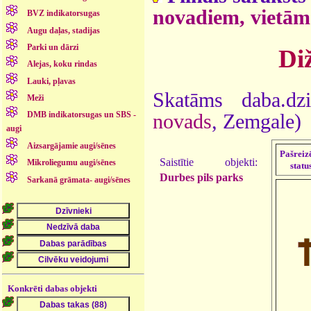
novadiem, vietām
BVZ indikatorsugas
Augu daļas, stadijas
Parki un dārzi
Diž
Alejas, koku rindas
Lauki, pļavas
Skatāms daba.dz
Meži
DMB indikatorsugas un SBS -
novads
, Zemgale)
augi
Aizsargājamie augi/sēnes
Pašreiz
Saistītie objekti:
Mikroliegumu augi/sēnes
statu
Durbes pils parks
Sarkanā grāmata- augi/sēnes
Konkrēti dabas objekti