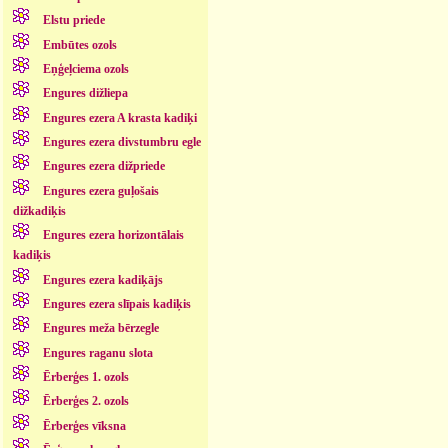
Elstu priede
Embūtes ozols
Eņģeļciema ozols
Engures dižliepa
Engures ezera A krasta kadiķi
Engures ezera divstumbru egle
Engures ezera dižpriede
Engures ezera guļošais
dižkadiķis
Engures ezera horizontālais
kadiķis
Engures ezera kadiķājs
Engures ezera slīpais kadiķis
Engures meža bērzegle
Engures raganu slota
Ērberģes 1. ozols
Ērberģes 2. ozols
Ērberģes vīksna