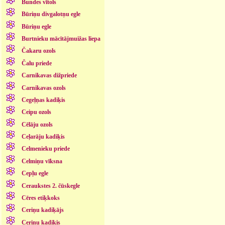
Bundes vītols
Būriņu divgalotņu egle
Būriņu egle
Burtnieku mācītājmuižas liepa
Čakaru ozols
Čalu priede
Carnikavas dižpriede
Carnikavas ozols
Cegeļņas kadiķis
Ceipu ozols
Cēlāju ozols
Ceļarāju kadiķis
Celmenieku priede
Celmiņu vīksna
Cepļu egle
Ceraukstes 2. čūskegle
Cēres etiķkoks
Ceriņu kadiķājs
Ceriņu kadiķis