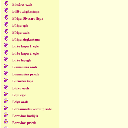
Biksēres ozols
Billīšu zirgkastaņa
Bīriņu Divstaru liepa
Bīriņu egle
Bīriņu ozols
Bīriņu zirgkastaņa
Biržu kapu 1. egle
Biržu kapu 2. egle
Biržu lapegle
Bišumuižas ozols
Bišumuižas priede
Bitenieku tūja
Bluku ozols
Boju egle
Boķu ozols
Bornsmindes veimutpriede
Borovkas kadiķis
Borovkas priede