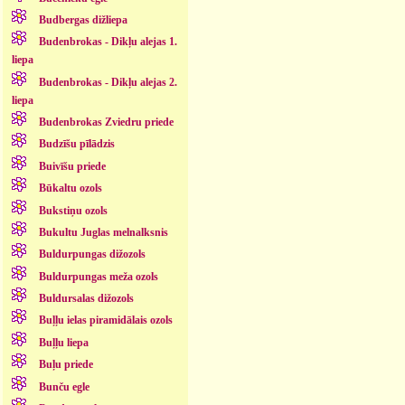
Budbergas dižliepa
Budenbrokas - Dikļu alejas 1.
liepa
Budenbrokas - Dikļu alejas 2.
liepa
Budenbrokas Zviedru priede
Budzīšu pīlādzis
Buivīšu priede
Būkaltu ozols
Bukstiņu ozols
Bukultu Juglas melnalksnis
Buldurpungas dižozols
Buldurpungas meža ozols
Buldursalas dižozols
Buļļu ielas piramidālais ozols
Buļļu liepa
Buļu priede
Bunču egle