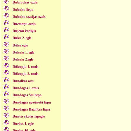
Dubrovkas ozols
Dubultu liepa
Dubultu stacijas ozols
Ducmaņu ozols
Dūjēnu kadiķis
Dūku 2. egle
Dūku egle
Dukuļu 1. egle
Dukuļu 2.egle
Dūkupju 1. ozols
Dūkupju 2. ozols
Dunalkas osis
Dundagas 1.ozols
Dundagas 5m liepa
Dundagas apsūnotā liepa
Dundagas Baznīcas liepa
Duntes skolas lapegle
Durbes 1. egle
Durbes 10. egle