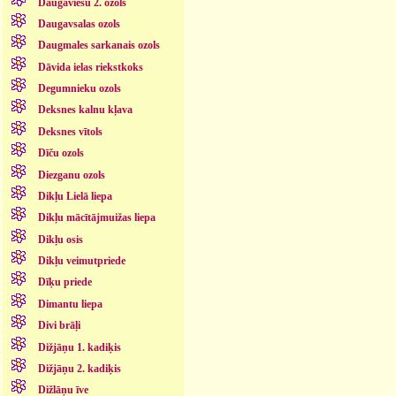
Daugaviešu 2. ozols
Daugavsalas ozols
Daugmales sarkanais ozols
Dāvida ielas riekstkoks
Degumnieku ozols
Deksnes kalnu kļava
Deksnes vītols
Dīču ozols
Diezganu ozols
Dikļu Lielā liepa
Dikļu mācītājmuižas liepa
Dikļu osis
Dikļu veimutpriede
Dīķu priede
Dimantu liepa
Divi brāļi
Dižjāņu 1. kadiķis
Dižjāņu 2. kadiķis
Dižlāņu īve