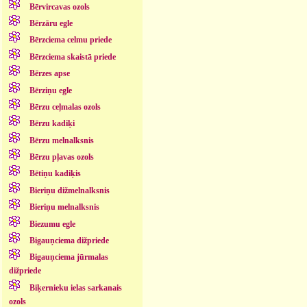
Bērvircavas ozols
Bērzāru egle
Bērzciema celmu priede
Bērzciema skaistā priede
Bērzes apse
Bērziņu egle
Bērzu ceļmalas ozols
Bērzu kadiķi
Bērzu melnalksnis
Bērzu pļavas ozols
Bētiņu kadiķis
Bieriņu dižmelnalksnis
Bieriņu melnalksnis
Biezumu egle
Bigauņciema dižpriede
Bigauņciema jūrmalas
dižpriede
Biķernieku ielas sarkanais
ozols