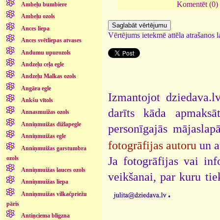
Komentēt (0)
Ambeļu bumbiere
Ambeļu ozols
Ances liepa
Vērtējums ietekmē attēla atrašanos la
Ances svētliepas atvases
Andumu upurozols
Andzeļu ceļa egle
Andzeļu Malkas ozols
Angāra egle
Izmantojot dziedava.lv
Ankšu vītols
darīts kāda apmaksāt
Annasmuižas ozols
Anniņmuižas dižlapegle
personīgajās mājaslap
Anniņmuižas egle
fotogrāfijas autoru
un a
Anniņmuižas garstumbra
ozols
Ja fotogrāfijas vai i
Anniņmuižas lauces ozols
veikšanai, par kuru ti
Anniņmuižas liepa
.
Anniņmuižas vilkačpriežu
pāris
Antiņciema blīgzna