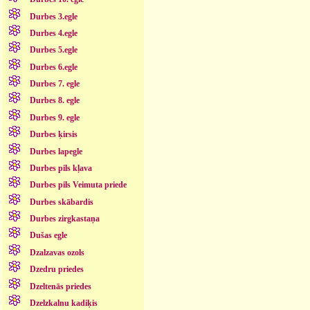
Durbes 3.egle
Durbes 4.egle
Durbes 5.egle
Durbes 6.egle
Durbes 7. egle
Durbes 8. egle
Durbes 9. egle
Durbes ķirsis
Durbes lapegle
Durbes pils kļava
Durbes pils Veimuta priede
Durbes skābardis
Durbes zirgkastaņa
Dušas egle
Dzalzavas ozols
Dzedru priedes
Dzeltenās priedes
Dzelzkalnu kadiķis