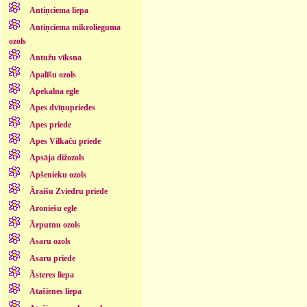
Antiņciema liepa
Antiņciema mikrolieguma
ozols
Antužu vīksna
Apalīšu ozols
Apekalna egle
Apes dvīņupriedes
Apes priede
Apes Vilkaču priede
Apsāja dižozols
Apšenieku ozols
Āraišu Zviedru priede
Aroniešu egle
Ārputnu ozols
Asaru ozols
Asaru priede
Āsteres liepa
Atašienes liepa