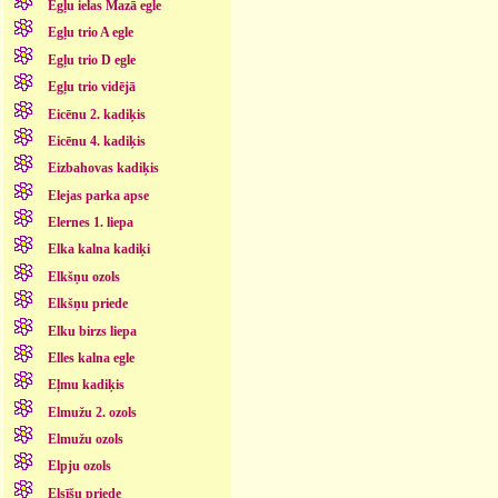
Egļu ielas Mazā egle
Egļu trio A egle
Egļu trio D egle
Egļu trio vidējā
Eicēnu 2. kadiķis
Eicēnu 4. kadiķis
Eizbahovas kadiķis
Elejas parka apse
Elernes 1. liepa
Elka kalna kadiķi
Elkšņu ozols
Elkšņu priede
Elku birzs liepa
Elles kalna egle
Eļmu kadiķis
Elmužu 2. ozols
Elmužu ozols
Elpju ozols
Elsīšu priede