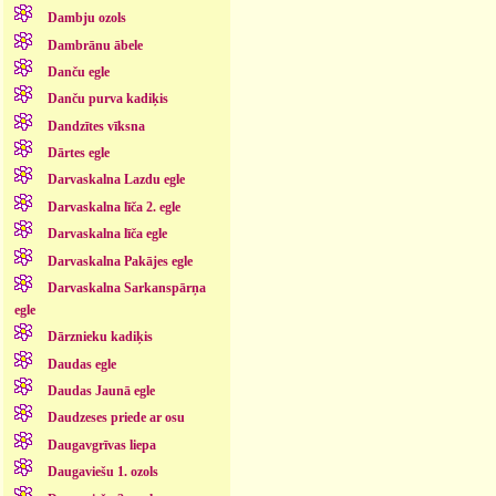
Dambju ozols
Dambrānu ābele
Danču egle
Danču purva kadiķis
Dandzītes vīksna
Dārtes egle
Darvaskalna Lazdu egle
Darvaskalna līča 2. egle
Darvaskalna līča egle
Darvaskalna Pakājes egle
Darvaskalna Sarkanspārņa
egle
Dārznieku kadiķis
Daudas egle
Daudas Jaunā egle
Daudzeses priede ar osu
Daugavgrīvas liepa
Daugaviešu 1. ozols