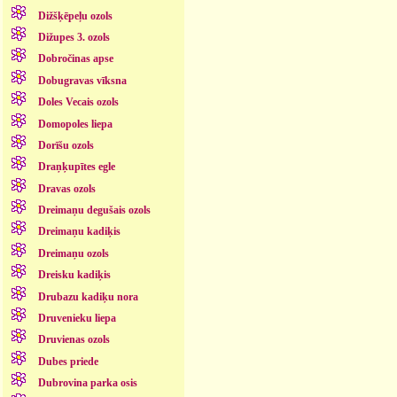
Dižšķēpeļu ozols
Dižupes 3. ozols
Dobročinas apse
Dobugravas vīksna
Doles Vecais ozols
Domopoles liepa
Dorīšu ozols
Draņķupītes egle
Dravas ozols
Dreimaņu degušais ozols
Dreimaņu kadiķis
Dreimaņu ozols
Dreisku kadiķis
Drubazu kadiķu nora
Druvenieku liepa
Druvienas ozols
Dubes priede
Dubrovina parka osis