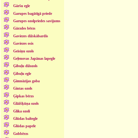
Gāršu egle
Garupes bagātīgā priede
Garupes ozolpriedes savijums
Gārzdes bērzs
Gaviezes dižskābardis
Gaviezes osis
Geisiņu ozols
Geļenovas Japānas lapegle
Ģibuļu dižozols
Ģibuļu egle
Ģimnāzijas goba
Gintas ozols
Ģipkas bērzs
Glāžšķūņa ozols
Glika ozoli
Glūdas baltegle
Glūdas papele
Gobbērzs