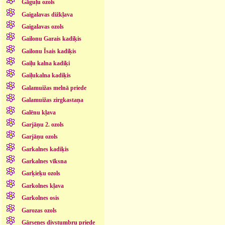
Gāguļu ozols
Gaigalavas dižkļava
Gaigalavas ozols
Gailonu Garais kadiķis
Gailonu Īsais kadiķis
Gaiļu kalna kadiķi
Gaiļukalna kadiķis
Galamuižas melnā priede
Galamuižas zirgkastaņa
Galēnu kļava
Garjāņu 2. ozols
Garjāņu ozols
Garkalnes kadiķis
Garkalnes vīksna
Garķieķu ozols
Garkolnes kļava
Garkolnes osis
Garozas ozols
Gārsenes divstumbru priede