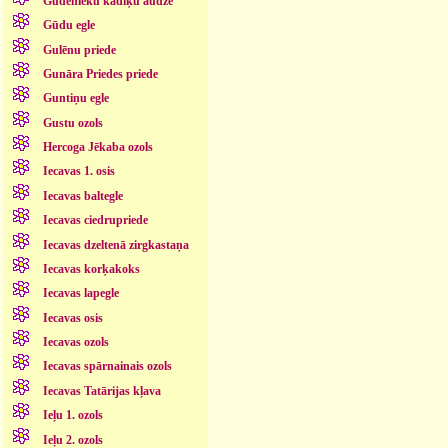
Gudenieku kadiķu audze
Gūdu egle
Gulēnu priede
Gunāra Priedes priede
Guntiņu egle
Gustu ozols
Hercoga Jēkaba ozols
Iecavas 1. osis
Iecavas baltegle
Iecavas ciedrupriede
Iecavas dzeltenā zirgkastaņa
Iecavas korķakoks
Iecavas lapegle
Iecavas osis
Iecavas ozols
Iecavas spārnainais ozols
Iecavas Tatārijas kļava
Ieļu 1. ozols
Ieļu 2. ozols