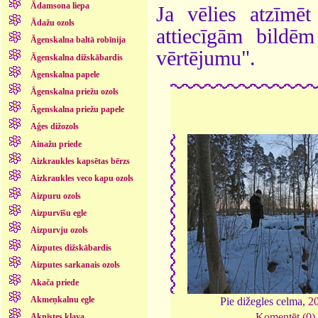
Ādamsona liepa
Ja vēlies atzīmēt 
Ādažu ozols
attiecīgām bildē
Āgenskalna baltā robīnija
vērtējumu".
Āgenskalna dižskābardis
Āgenskalna papele
Āgenskalna priežu ozols
Āgenskalna priežu papele
Aģes dižozols
Ainažu priede
Aizkraukles kapsētas bērzs
Aizkraukles veco kapu ozols
Aizpuru ozols
Aizpurvīšu egle
Aizpurvju ozols
Aizputes dižskābardis
Aizputes sarkanais ozols
Akača priede
Akmeņkalnu egle
Pie dižegles celma,
2
Komentēt (0)
Aknīstes kļava