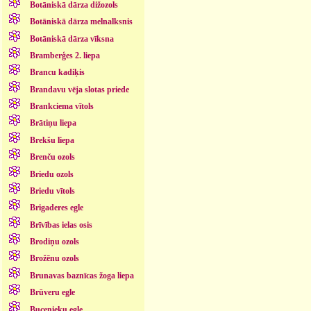
Botāniskā dārza dižozols
Botāniskā dārza melnalksnis
Botāniskā dārza vīksna
Bramberģes 2. liepa
Brancu kadiķis
Brandavu vēja slotas priede
Brankciema vītols
Brātiņu liepa
Brekšu liepa
Brenču ozols
Briedu ozols
Briedu vītols
Brigaderes egle
Brīvības ielas osis
Brodiņu ozols
Brožēnu ozols
Brunavas baznīcas žoga liepa
Brūveru egle
Bucenieku egle