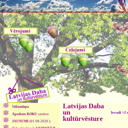
Latvijas Daba
Sākumlapa
un
Ievadi >2 
Apsekoto KOKU
saraksts
kultūrvēsture
(01.08.2026.)
JAUNUMI