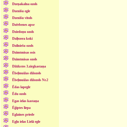
Dzeņakalna ozols
Dzenīšu egle
Dzenīšu vītols
Dzērbenes apse
Dziedoņu ozols
Dziļezera koki
Dzilniešu ozols
Dzimtmisas osis
Dzimtmisas ozols
Džūkstes 3.zirgkastaņa
Ēbeļmuižas dižozols
Ēbeļmuižas dižozols Nr.2
Ēdas lapegle
Ēdu ozols
Egas ielas kastaņa
Ēģiptes liepa
Eglaines priede
Egļu ielas Lielā egle