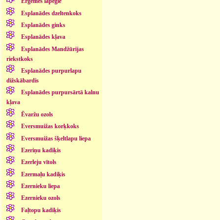
Ērģemes lapegle
Esplanādes dzeltenkoks
Esplanādes ginks
Esplanādes kļava
Esplanādes Mandžūrijas
riekstkoks
Esplanādes purpurlapu
dižskābardis
Esplanādes purpursārtā kalnu
kļava
Ēvaržu ozols
Eversmuižas korķkoks
Eversmuižas šķeltlapu liepa
Ezeriņu kadiķis
Ezerleju vītols
Ezermaļu kadiķis
Ezernieku liepa
Ezernieku ozols
Faļtopu kadiķis