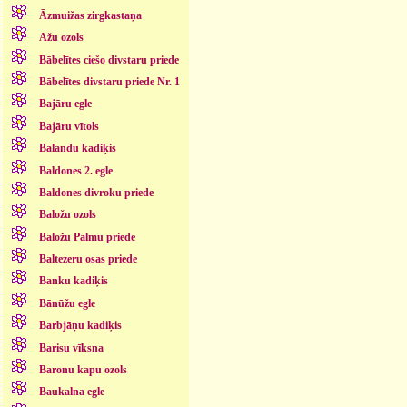
Āzmuižas zirgkastaņa
Ažu ozols
Bābelītes ciešo divstaru priede
Bābelītes divstaru priede Nr. 1
Bajāru egle
Bajāru vītols
Balandu kadiķis
Baldones 2. egle
Baldones divroku priede
Baložu ozols
Baložu Palmu priede
Baltezeru osas priede
Banku kadiķis
Bānūžu egle
Barbjāņu kadiķis
Barisu vīksna
Baronu kapu ozols
Baukalna egle