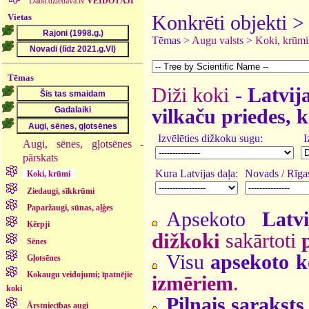
Daba.dziedava.lv
VEIDOTĀJI
Vietas
Konkrēti objekti 
Tēmas >
Augu valsts
>
Koki, krūmi
Tēmas
Diži koki
-
Latvija
vilkaču priedes, k
Izvēlēties dižkoku sugu:
I
Augi, sēnes, gļotsēnes -
pārskats
Kura Latvijas daļa:
Novads / Rīgas
Koki, krūmi
Ziedaugi, sīkkrūmi
Paparžaugi, sūnas, aļģes
Apsekoto
Latv
Ķērpji
dižkoki
sakārtoti
Sēnes
Visu
apsekoto k
Gļotsēnes
Kokaugu veidojumi; īpatnējie
izmēriem
.
koki
Pilnais saraksts
Ārstniecības augi