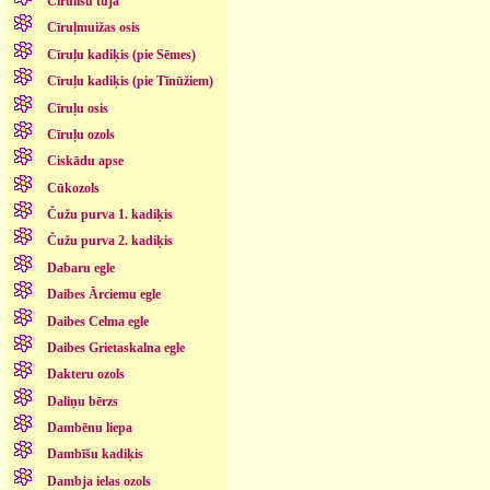
Cīrulīšu tūja
Cīruļmuižas osis
Cīruļu kadiķis (pie Sēmes)
Cīruļu kadiķis (pie Tīnūžiem)
Cīruļu osis
Cīruļu ozols
Ciskādu apse
Cūkozols
Čužu purva 1. kadiķis
Čužu purva 2. kadiķis
Dabaru egle
Daibes Ārciemu egle
Daibes Celma egle
Daibes Grietaskalna egle
Dakteru ozols
Daliņu bērzs
Dambēnu liepa
Dambīšu kadiķis
Dambja ielas ozols