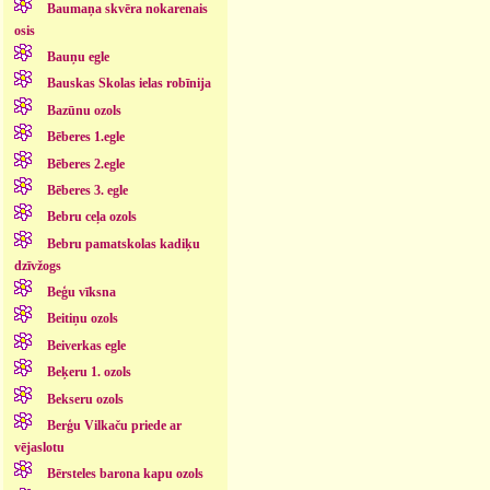
Baumaņa skvēra nokarenais
osis
Bauņu egle
Bauskas Skolas ielas robīnija
Bazūnu ozols
Bēberes 1.egle
Bēberes 2.egle
Bēberes 3. egle
Bebru ceļa ozols
Bebru pamatskolas kadiķu
dzīvžogs
Beģu vīksna
Beitiņu ozols
Beiverkas egle
Beķeru 1. ozols
Bekseru ozols
Berģu Vilkaču priede ar
vējaslotu
Bērsteles barona kapu ozols