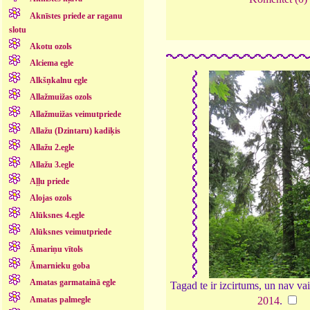
Aknīstes priede ar raganu
slotu
Akotu ozols
Alciema egle
Alkšņkalnu egle
Allažmuižas ozols
Allažmuižas veimutpriede
Allažu (Dzintaru) kadiķis
Allažu 2.egle
Allažu 3.egle
Aļļu priede
Alojas ozols
Alūksnes 4.egle
Alūksnes veimutpriede
Āmariņu vītols
Āmarnieku goba
Amatas garmatainā egle
Tagad te ir izcirtums, un nav vair
Amatas palmegle
2014
.