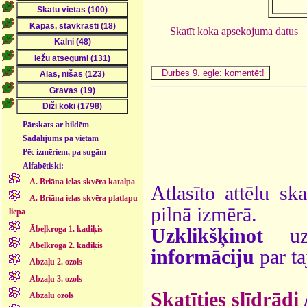
Skatīt koka apsekojuma datus
Pārskats ar bildēm
Sadalījums pa vietām
Pēc izmēriem, pa sugām
Alfabētiski:
A. Briāna ielas skvēra katalpa
Atlasīto attēlu sk
A. Briāna ielas skvēra platlapu
pilnā izmērā.
liepa
Ābeļkroga 1. kadiķis
Uzklikšķinot
uz 
Ābeļkroga 2. kadiķis
informāciju
par ta
Abzaļu 2. ozols
Abzaļu 3. ozols
Skatīties slīdrādi
Abzalu ozols