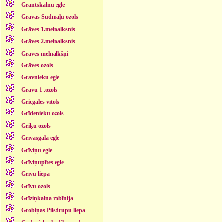
Grantskalnu egle
Gravas Sudmaļu ozols
Grāves 1.melnalksnis
Grāves 2.melnalksnis
Grāves melnalkšņi
Grāves ozols
Gravnieku egle
Gravu 1 .ozols
Gricgales vītols
Grīdenieku ozols
Griķu ozols
Grīvasgala egle
Grīviņu egle
Grīviņupītes egle
Grīvu liepa
Grīvu ozols
Grīziņkalna robīnija
Grobiņas Pilsdrupu liepa