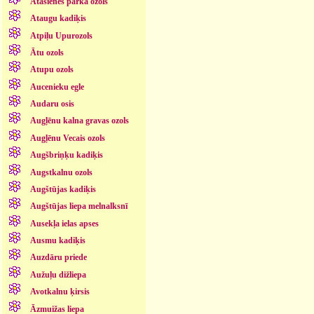
Atašienes parka ozols
Ataugu kadiķis
Atpiļu Upurozols
Ātu ozols
Atupu ozols
Aucenieku egle
Audaru osis
Augļēnu kalna gravas ozols
Augļēnu Vecais ozols
Augšbriņķu kadiķis
Augstkalnu ozols
Augštūjas kadiķis
Augštūjas liepa melnalksnī
Ausekļa ielas apses
Ausmu kadiķis
Auzdāru priede
Aužuļu dižliepa
Avotkalnu ķirsis
Āzmuižas liepa