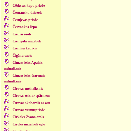
Cērkstes kapu priede
Černausku dižozols
Ceruļevas priede
Červonkas liepa
Ciedru ozols
Ciemgaļu mežābele
Ciemīšu kadiķis
Čigānu ozols
Cimzes ielas Apaļais
melnalksnis
Cimzes ielas Garenais
melnalksnis
Cīravas melnalksnis
Cīravas osis ar spārniem
Cīravas skābardis ar osu
Cīravas veimutpriede
Cirkales Zvana ozols
Ciroles meža lielā egle