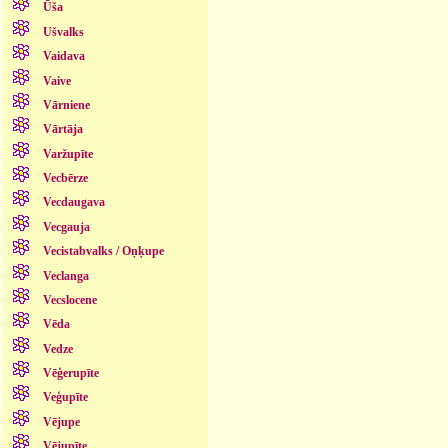
Ūša
Ušvalks
Vaidava
Vaive
Vārniene
Vārtāja
Varžupīte
Vecbērze
Vecdaugava
Vecgauja
Vecistabvalks / Oņķupe
Veclanga
Vecslocene
Vēda
Vedze
Vēģerupīte
Veģupīte
Vējupe
Vējupīte