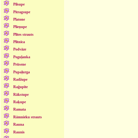
Pilsupe
Pitragsupe
Platone
Plieņupe
Plītes strauts
Plītnīca
Podvāze
Poguļanka
Prūsene
Pupaļurga
Radžupe
Raģupīte
Rākstupe
Raķupe
Ramata
Rāmnieku strauts
Rauna
Raunis