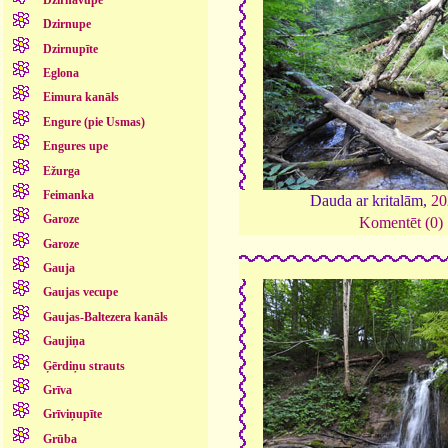
Dzirnupe
Dzirnupīte
Eglona
Eimura kanāls
Engure (pie Usmas)
Engures upe
Ežurga
Feimanka
Dauda ar kritalām,
20
Garoze
Komentēt (0)
Garoze
Gauja
Gaujas vecupe
Gaujas-Baltezera kanāls
Gaujiņa
Ģērdiņu strauts
Grīva
Grīviņupīte
Grūba