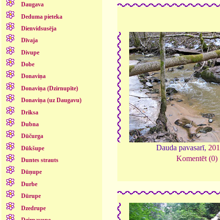
Daugava
Deduma pieteka
Dienvidsusēja
Dīvaja
Divupe
Dobe
Donaviņa
Donaviņa (Dzirnupīte)
Donaviņa (uz Daugavu)
Driksa
Dubna
Dūčurga
Dauda pavasarī,
201
Dūkšupe
Komentēt (0)
Duntes strauts
Dūņupe
Durbe
Dūrupe
Dzedrupe
Dzirnavupe