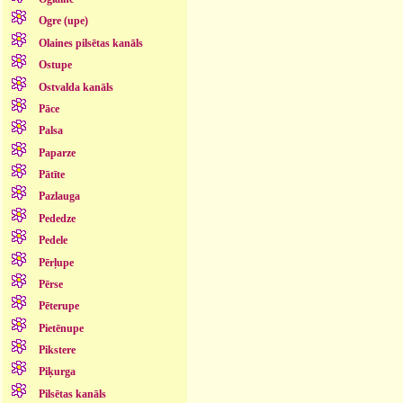
Ogre (upe)
Olaines pilsētas kanāls
Ostupe
Ostvalda kanāls
Pāce
Palsa
Paparze
Pātīte
Pazlauga
Pededze
Pedele
Pērļupe
Pērse
Pēterupe
Pietēnupe
Pikstere
Piķurga
Pilsētas kanāls