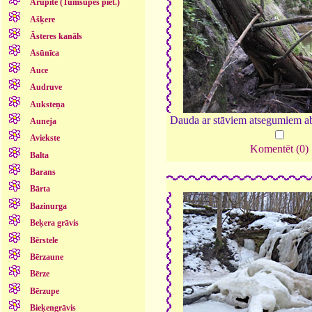
Arupīte (Tumšupes piet.)
Ašķere
Āsteres kanāls
Asūnīca
Auce
Audruve
Auksteņa
Dauda ar stāviem atsegumiem ab
Auneja
Aviekste
Komentēt (0)
Balta
Barans
Bārta
Bazinurga
Beķera grāvis
Bērstele
Bērzaune
Bērze
Bērzupe
Bieķengrāvis