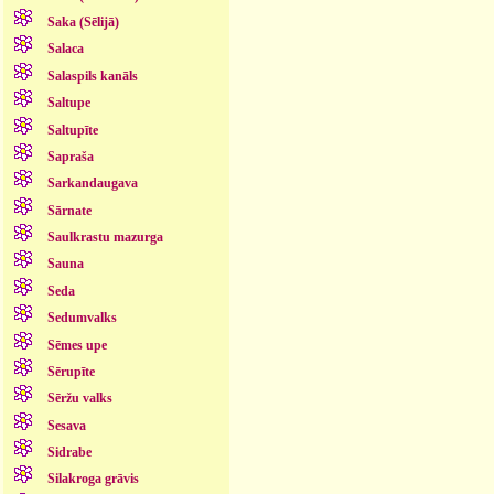
Saka (Sēlijā)
Salaca
Salaspils kanāls
Saltupe
Saltupīte
Sapraša
Sarkandaugava
Sārnate
Saulkrastu mazurga
Sauna
Seda
Sedumvalks
Sēmes upe
Sērupīte
Sēržu valks
Sesava
Sidrabe
Silakroga grāvis