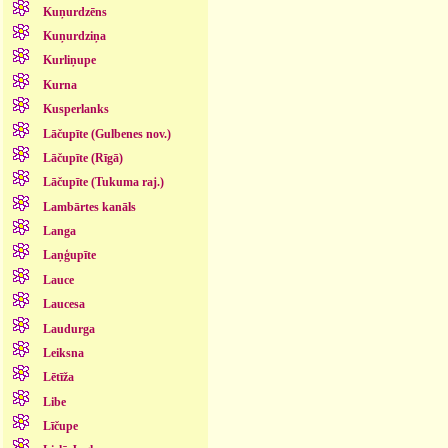
Kuņurdzēns
Kuņurdziņa
Kurliņupe
Kurna
Kusperlanks
Lāčupīte (Gulbenes nov.)
Lāčupīte (Rīgā)
Lāčupīte (Tukuma raj.)
Lambārtes kanāls
Langa
Laņģupīte
Lauce
Laucesa
Laudurga
Leiksna
Lētīža
Libe
Līčupe