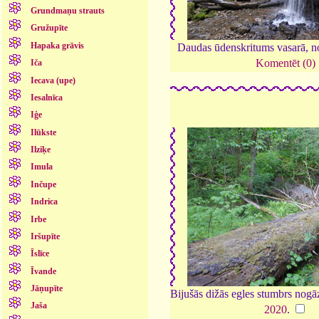
Grundmaņu strauts
Gružupīte
Hapaka grāvis
Daudas ūdenskritums vasarā, n
Komentēt (0)
Iča
Iecava (upe)
Iesalnīca
Iģe
Ilūkste
Ilziķe
Imula
Inčupe
Indrica
Irbe
Iršupīte
Īslīce
Īvande
Jāņupīte
Bijušās dižās egles stumbrs nogā
Jaša
2020
.