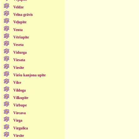
Veldze
Velna grāvis
Veļupīte
Venta
Vēršupīte
Veseta
Vidurga
Viesata
Viesīte
Viešu kanjona upīte
Vilce
Vildoga
Vilkupīte
Virbupe
Vircava
Virga
Virgulica
Virsīte