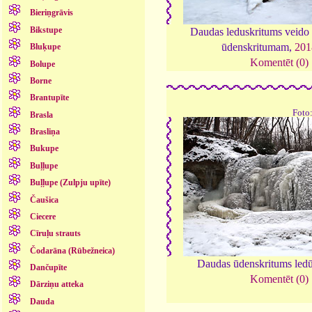
Bieriņgrāvis
Bikstupe
Daudas leduskritums veido
ūdenskritumam,
201
Bluķupe
Komentēt (0)
Bolupe
Borne
Brantupīte
Foto
Brasla
Brasliņa
Bukupe
Buļļupe
Buļļupe (Zulpju upīte)
Čaušica
Ciecere
Cīruļu strauts
Čodarāna (Rūbežneica)
Daudas ūdenskritums led
Dančupīte
Komentēt (0)
Dārziņu atteka
Dauda