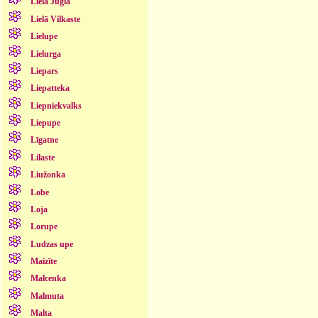
Lielā Jugla
Lielā Vilkaste
Lielupe
Lielurga
Liepars
Liepatteka
Liepniekvalks
Liepupe
Līgatne
Lilaste
Liužonka
Lobe
Loja
Lorupe
Ludzas upe
Maizīte
Malcenka
Malmuta
Malta