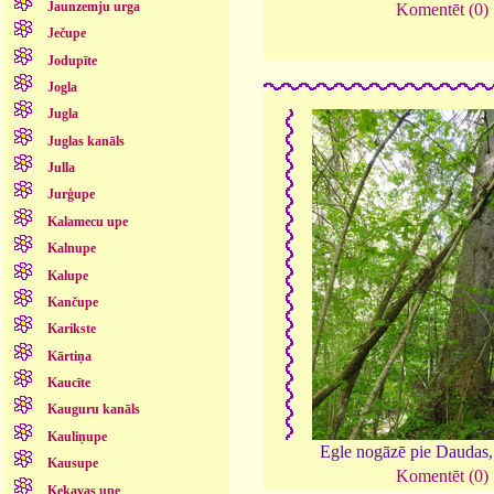
Jaunzemju urga
Komentēt (0)
Ječupe
Jodupīte
Jogla
Jugla
Juglas kanāls
Julla
Jurģupe
Kalamecu upe
Kalnupe
Kalupe
Kančupe
Karikste
Kārtiņa
Kaucīte
Kauguru kanāls
Kauliņupe
Egle nogāzē pie Daudas
Kausupe
Komentēt (0)
Ķekavas upe