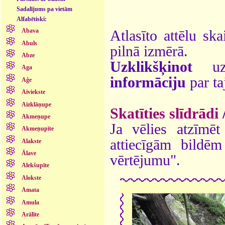
Sadalījums pa vietām
Alfabētiski:
Abava
Atlasīto attēlu ska
Abuls
pilnā izmērā.
Abze
Uzklikšķinot
uz 
Aga
informāciju
par ta
Aģe
Aiviekste
Aizklāņupe
Skatīties slīdrādi
Akmeņupe
Ja vēlies atzīmēt 
Akmeņupīte
attiecīgām bildē
Alakste
Ālave
vērtējumu".
Alekšupīte
Alokste
Amata
Amula
Arālīte