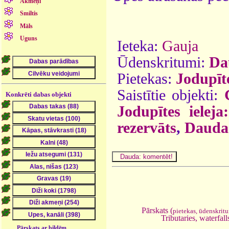
Akmeņi
Smiltis
Māls
Uguns
Ieteka:
Gauja
Ūdenskritumi:
Da
Pietekas:
Jodupīt
Saistītie objekti:
Konkrēti dabas objekti
Jodupītes ieleja
rezervāts
,
Daudas
Pārskats (
pietekas, ūdenskrit
Tributaries, waterfall
Pārskats ar bildēm