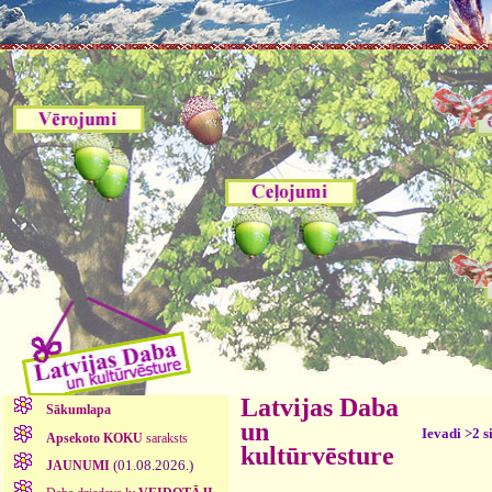
Latvijas Daba
Sākumlapa
un
Ievadi >2 s
Apsekoto KOKU
saraksts
kultūrvēsture
(01.08.2026.)
JAUNUMI