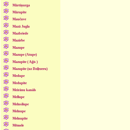
Mārtiņurga
Mārupīte
Maučuve
Mazā Jugla
Mazbriede
Mazirbe
Mazupe
Mazupe (Atupe)
Mazupīte ( Aģis )
Mazupīte (uz Dziļezeru)
Medupe
Medupīte
Meirānu kanāls
Mellupe
Melnsilupe
Melnupe
Melnupīte
Mēmele