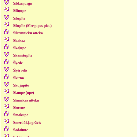
Sildzeņurga
Siliņupe
Silupīte
Silupīte (Mergupes piet.)
Silzemnieku atteka
Skaista
Skaļupe
Skanstupīte
Šķēde
Šķērvelis
Skirna
Skujupīte
Slampe (upe)
Slimnīcas atteka
Slocene
Smakupe
Smerdūkļa grāvis
Sodainīte