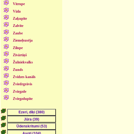
Vitrupe
Vizla
Zaķupīte
Zalvīte
Zaube
Ziemeļsusēja
Zilupe
Zīvārtiņš
Žulniekvalks
Zunds
Zvidzes kanāls
Zviedrgrāvis
Zvirgzde
Zvirgzdupīte