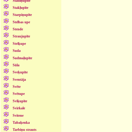
Stādiņupīte
Stakļupīte
Starpiņupīte
Stelbas upe
Stende
Straujupīte
Strīķupe
Suda
Sudmaļupīte
Sūla
Sveķupīte
Sventāja
Svēte
Svētupe
Svīķupīte
Svirkale
Svitene
Tabaķenka
Tarbiņu strauts