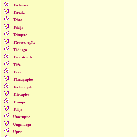
Tartaciņa
Tartaks
Tebra
Teicija
Teitupīte
Tērvetes upīte
Tildurga
Tīles strauts
Tilža
Tirza
Tītmaņupīte
Torbēnupīte
Triecupīte
Trumpe
Tulija
Umerupīte
Unģenurga
Upele