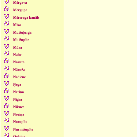
Mērgava
Mergupe
Mērsraga kanāls
Misa
Muižuļurga
Muižupīte
Mūsa
Nabe
Narūta
Nāruža
Nediene
Ņega
Neriņa
Nigra
Nikuce
Noriņa
Norupīte
Nurmižupīte
Oglaine