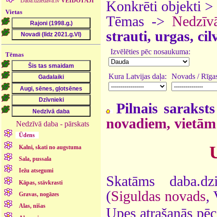
Daba.dziedava.lv
VEIDOTĀJI
Konkrēti objekti >
Vietas
Tēmas ->
Nedzīv
strauti, urgas, ci
Izvēlēties pēc nosaukuma:
Tēmas
Kura Latvijas daļa:
Novads / Rīgas
Pilnais saraksts
novadiem, vietām
Nedzīvā daba - pārskats
Ūdens
Kalni, skati no augstuma
Sala, pussala
Iežu atsegumi
Skatāms daba.dz
Kāpas, stāvkrasti
(
Siguldas novads
,
Gravas, nogāzes
Alas, nišas
Upes atrašanās pēc