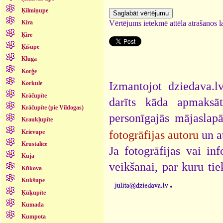
Ķilmiņupe
Vērtējums ietekmē attēla atrašanos la
Kira
Ķire
Ķīšupe
Klūga
Korģe
Izmantojot dziedava.lv
Korkule
Krāčupīte
darīts kāda apmaksāt
Krāčupīte (pie Vildogas)
personīgajās mājaslap
Kraukļupīte
Krievupe
fotogrāfijas autoru
un a
Krustalīce
Ja fotogrāfijas vai i
Kuja
veikšanai, par kuru ti
Kūkova
.
Kukšupe
Ķūķupīte
Kumada
Kumpota