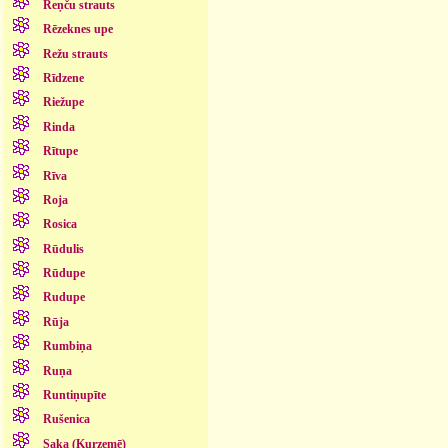
Reņču strauts
Rēzeknes upe
Režu strauts
Rīdzene
Riežupe
Rinda
Rītupe
Rīva
Roja
Rosica
Rūdulis
Rūdupe
Rudupe
Rūja
Rumbiņa
Ruņa
Runtiņupīte
Rušenica
Saka (Kurzemē)