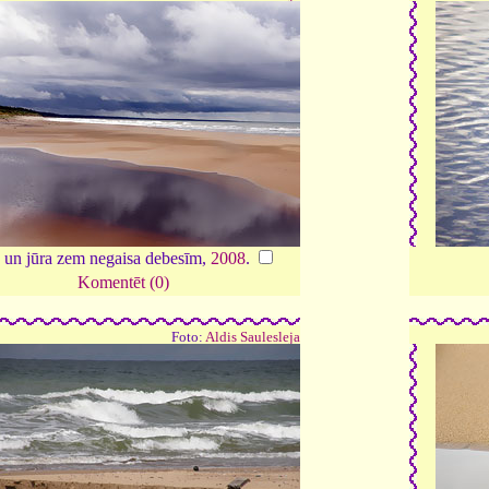
un jūra zem negaisa debesīm,
2008
.
Komentēt (0)
Foto:
Aldis Saulesleja