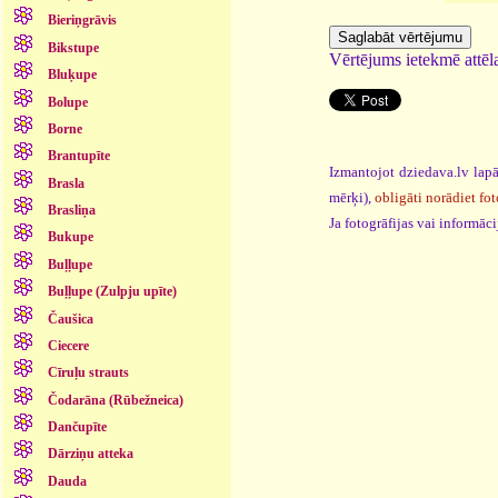
Bieriņgrāvis
Bikstupe
Vērtējums ietekmē attēla
Bluķupe
Bolupe
Borne
Brantupīte
Izmantojot dziedava.lv lapā
Brasla
mērķi),
obligāti norādiet fot
Brasliņa
Ja fotogrāfijas vai informā
Bukupe
Buļļupe
Buļļupe (Zulpju upīte)
Čaušica
Ciecere
Cīruļu strauts
Čodarāna (Rūbežneica)
Dančupīte
Dārziņu atteka
Dauda