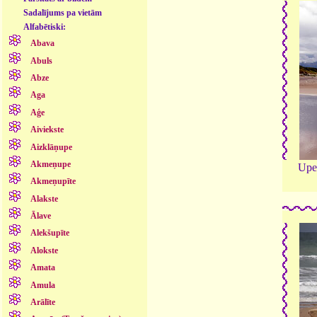
Sadalījums pa vietām
Alfabētiski:
Abava
Abuls
Abze
Aga
Aģe
Aiviekste
Aizklāņupe
Akmeņupe
Upe 
Akmeņupīte
Alakste
Ālave
Alekšupīte
Alokste
Amata
Amula
Arālīte