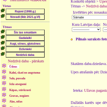
Daba.dziedava.lv
VEIDOTĀJI
Konkrēti objekti >
Upes
Vietas
Tēmas ->
Nedzīvā daba
Izvēlēties pēc nosauk
Kura Latvijas daļa:
No
Tēmas
Pilnais saraksts fo
Nedzīvā daba - pārskats
Skatāms daba.dziedava.l
Ūdens
Upes atrašanās pēc Dzie
Kalni, skati no augstuma
Sala, pussala
Iežu atsegumi
Kāpas, stāvkrasti
Ieteka:
Užavas pagasta
Gravas, nogāzes
Alas, nišas
Dažādās kartēs upe dēvē