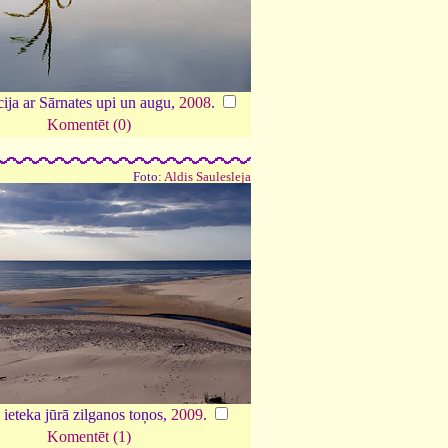
ja ar Sārnates upi un augu,
2008
.
Komentēt (0)
Foto:
Aldis Saulesleja
 ieteka jūrā zilganos toņos,
2009
.
Komentēt (1)