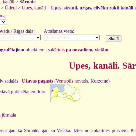
, kanāli
>
Sārnate
>
Ūdeņi
>
Upes, kanāli
=
Upes, strauti, urgas, cilvēku rakti kanāli 
uma:
vads / Rīgas daļa:
Atrašanās vieta:
tografētajiem
objektiem ,
sakārtots
pa novadiem, vietām
.
Upes, kanāli. Sā
v sadaļās :
Užavas pagasts
(
Ventspils novads
, Kurzeme)
davā publicētajiem foto:
 jūrmala
ta gan kā Sārnate, gan kā Vičaka. Iztek no apkārtnes purviem. Pirms 