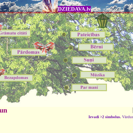
DZIEDAVA.lv
 un
Ievadi >2 simbolus.
Vārdus