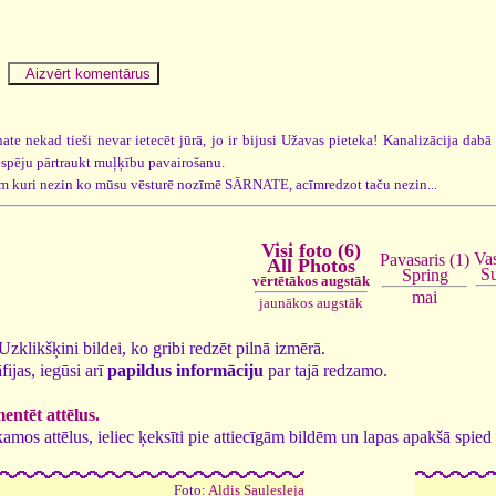
te nekad tieši nevar ietecēt jūrā, jo ir bijusi Užavas pieteka! Kanalizācija d
nespēju pārtraukt muļķību pavairošanu.
iem kuri nezin ko mūsu vēsturē nozīmē SĀRNATE, acīmredzot taču nezin...
Visi foto (6)
Vas
Pavasaris (1)
All Photos
S
Spring
vērtētākos augstāk
mai
jaunākos augstāk
. Uzklikšķini bildei, ko gribi redzēt pilnā izmērā.
fijas, iegūsi arī
papildus informāciju
par tajā redzamo.
ntēt attēlus.
tīkamos attēlus, ieliec ķeksīti pie attiecīgām bildēm un lapas apakšā spi
Foto:
Aldis Saulesleja