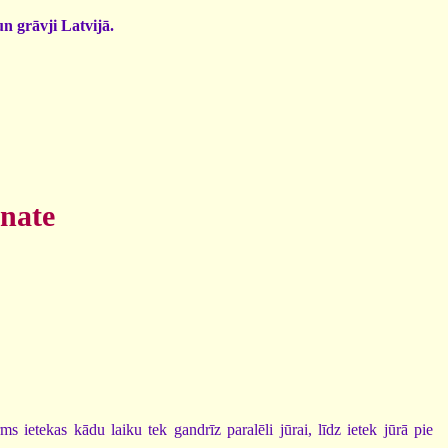
un grāvji Latvijā.
rnate
ietekas kādu laiku tek gandrīz paralēli jūrai, līdz ietek jūrā pie