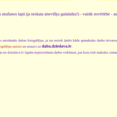
 atrašanos lapā (ja neskata atsevišķu gadalaiku!) - vairāk novērtētie - a
s atrodamās dabas fotogrāfijas, ja tas netiek darīts kāda apmaksāta darba ietvaro
daba.dziedava.lv
.
ogrāfijas autoru
un atsauci uz
cija no dziedava.lv lapām nepieciešama darba veikšanai, par kuru tiek maksāts, izma