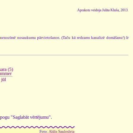
Aprakstu veidoja Julita Kluša, 2013.
abā nenozīmē nosaukumu pārvietošanos. (Taču kā redzams kanalizē domāšanu!) Ir
ara (5)
ummer
jūl
ed pogu "Saglabāt vērtējumu".
Foto:
Aldis Saulesleja