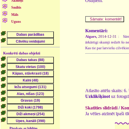
Ostiņiem.
Akmeņi
Smiltis
Māls
Uguns
Komentāri:
Aigars,
2014-12-31 :
Sārna
ārkārtigi skumji redzēt šo 
Kas tie par latviešu cilvēk
Konkrēti dabas objekti
Atlasīto attēlu skaits: 6
Uzklikšķinot
uz fotogrā
Skatīties slīdrādi
/
Kome
Ja vēlies atzīmēt īpaši 
Pārskats ar bildēm