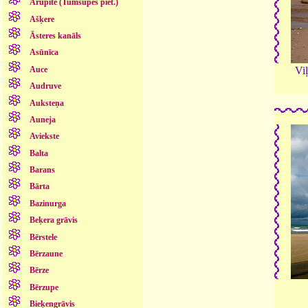
Arupīte (Tumšupes piet.)
Ašķere
Āsteres kanāls
Asūnīca
Auce
Viļ
Audruve
Auksteņa
Auneja
Aviekste
Balta
Barans
Bārta
Bazinurga
Beķera grāvis
Bērstele
Bērzaune
Bērze
Bērzupe
Bieķengrāvis