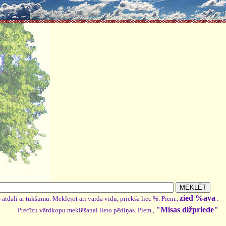
zied %ava
 atdali ar tukšumu. Meklējot arī vārda vidū, priekšā liec %. Piem.,
.
"Misas dižpriede"
Precīzu vārdkopu meklēšanai lieto pēdiņas. Piem.,