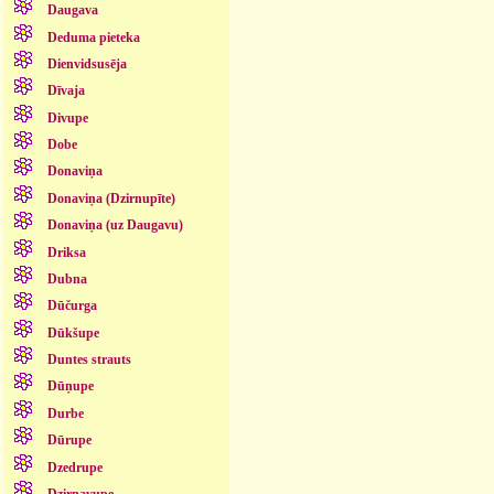
Daugava
Deduma pieteka
Dienvidsusēja
Dīvaja
Divupe
Dobe
Donaviņa
Donaviņa (Dzirnupīte)
Donaviņa (uz Daugavu)
Driksa
Dubna
Dūčurga
Dūkšupe
Duntes strauts
Dūņupe
Durbe
Dūrupe
Dzedrupe
Dzirnavupe