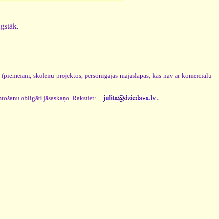
ugstāk.
s (piemēram, skolēnu projektos, personīgajās mājaslapās, kas nav ar komerciālu
.
ntošanu obligāti jāsaskaņo. Rakstiet: