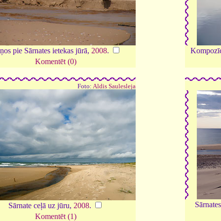
ņos pie Sārnates ietekas jūrā,
2008
.
Kompozīci
Komentēt (0)
Foto:
Aldis Saulesleja
Sārnates
Sārnate ceļā uz jūru,
2008
.
Komentēt (1)