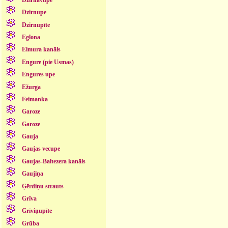
Dzirnupe
Dzirnupīte
Eglona
Eimura kanāls
Engure (pie Usmas)
Engures upe
Ežurga
Feimanka
Garoze
Garoze
Gauja
Gaujas vecupe
Gaujas-Baltezera kanāls
Gaujiņa
Ģērdiņu strauts
Grīva
Grīviņupīte
Grūba