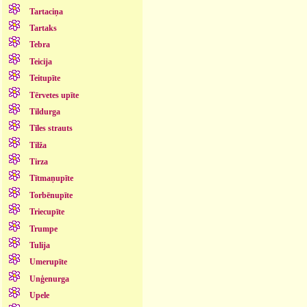
Tartaciņa
Tartaks
Tebra
Teicija
Teitupīte
Tērvetes upīte
Tildurga
Tīles strauts
Tilža
Tirza
Tītmaņupīte
Torbēnupīte
Triecupīte
Trumpe
Tulija
Umerupīte
Unģenurga
Upele