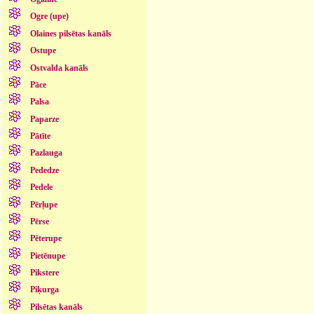
Ogre (upe)
Olaines pilsētas kanāls
Ostupe
Ostvalda kanāls
Pāce
Palsa
Paparze
Pātīte
Pazlauga
Pededze
Pedele
Pērļupe
Pērse
Pēterupe
Pietēnupe
Pikstere
Piķurga
Pilsētas kanāls