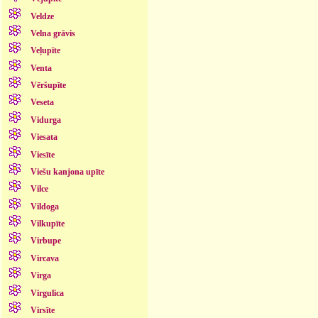
Veldze
Velna grāvis
Veļupīte
Venta
Vēršupīte
Veseta
Vidurga
Viesata
Viesīte
Viešu kanjona upīte
Vilce
Vildoga
Vilkupīte
Virbupe
Vircava
Virga
Virgulica
Virsīte