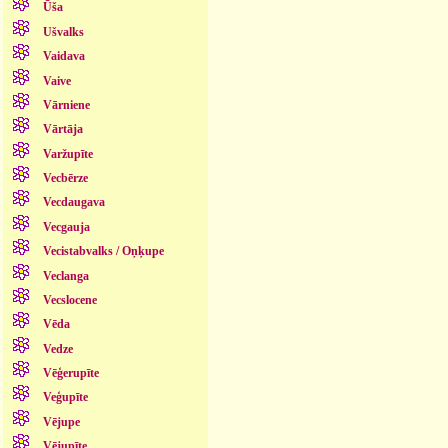
Ūša
Ušvalks
Vaidava
Vaive
Vārniene
Vārtāja
Varžupīte
Vecbērze
Vecdaugava
Vecgauja
Vecistabvalks / Oņķupe
Veclanga
Vecslocene
Vēda
Vedze
Vēģerupīte
Veģupīte
Vējupe
Vējupīte