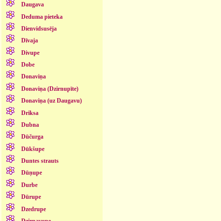
Daugava
Deduma pieteka
Dienvidsusēja
Dīvaja
Divupe
Dobe
Donaviņa
Donaviņa (Dzirnupīte)
Donaviņa (uz Daugavu)
Driksa
Dubna
Dūčurga
Dūkšupe
Duntes strauts
Dūņupe
Durbe
Dūrupe
Dzedrupe
Dzirnavupe