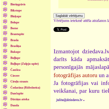
Bieriņgrāvis
Bikstupe
Bluķupe
Vērtējums ietekmē attēla atrašanos la
Bolupe
Borne
Brantupīte
Brasla
Brasliņa
Izmantojot dziedava.lv
Bukupe
darīts kāda apmaksāt
Buļļupe
Buļļupe (Zulpju upīte)
personīgajās mājaslap
Čaušica
fotogrāfijas autoru
un a
Ciecere
Ja fotogrāfijas vai i
Cīruļu strauts
Čodarāna (Rūbežneica)
veikšanai, par kuru ti
Dančupīte
.
Dārziņu atteka
Dauda