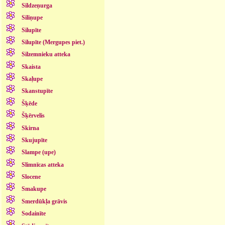
Sildzeņurga
Siliņupe
Silupīte
Silupīte (Mergupes piet.)
Silzemnieku atteka
Skaista
Skaļupe
Skanstupīte
Šķēde
Šķērvelis
Skirna
Skujupīte
Slampe (upe)
Slimnīcas atteka
Slocene
Smakupe
Smerdūkļa grāvis
Sodainīte