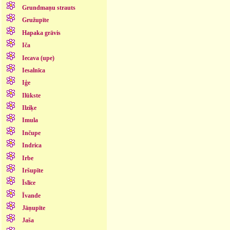
Grundmaņu strauts
Gružupīte
Hapaka grāvis
Iča
Iecava (upe)
Iesalnīca
Iģe
Ilūkste
Ilziķe
Imula
Inčupe
Indrica
Irbe
Iršupīte
Īslīce
Īvande
Jāņupīte
Jaša