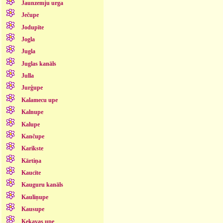
Jaunzemju urga
Ječupe
Jodupīte
Jogla
Jugla
Juglas kanāls
Julla
Jurģupe
Kalamecu upe
Kalnupe
Kalupe
Kančupe
Karikste
Kārtiņa
Kaucīte
Kauguru kanāls
Kauliņupe
Kausupe
Ķekavas upe