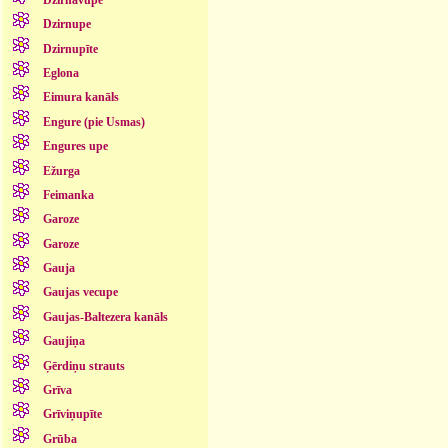
Dzirnupe
Dzirnupīte
Eglona
Eimura kanāls
Engure (pie Usmas)
Engures upe
Ežurga
Feimanka
Garoze
Garoze
Gauja
Gaujas vecupe
Gaujas-Baltezera kanāls
Gaujiņa
Ģērdiņu strauts
Grīva
Grīviņupīte
Grūba