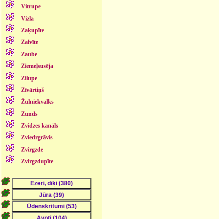
Vitrupe
Vizla
Zaķupīte
Zalvīte
Zaube
Ziemeļsusēja
Zilupe
Zīvārtiņš
Žulniekvalks
Zunds
Zvidzes kanāls
Zviedrgrāvis
Zvirgzde
Zvirgzdupīte