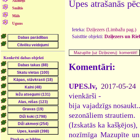
Akmeņi
Upes atrašanās pēc
Smiltis
Māls
Uguns
Ieteka:
Dziļezers (Limbažu pag.)
Saistītie objekti:
Dziļezers un Rie
Konkrēti dabas objekti
Komentāri:
UPES.lv,
2017-05-24
vienkārši -
bija vajadzīgs nosaukt
sezonāliem strautiem.
(Izskatās ka kašķējos),
nozīmīga Mazupīte un 
Pārskats ar bildēm