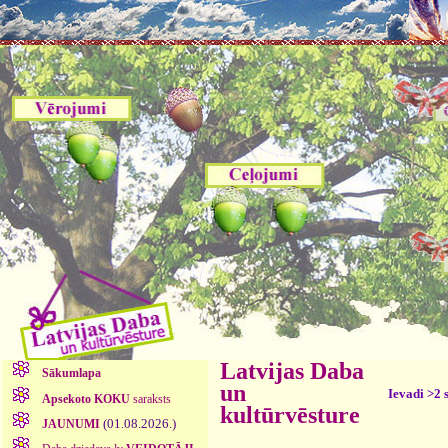
Latvijas Daba
Sākumlapa
un
Ievadi >2 
Apsekoto KOKU
saraksts
kultūrvēsture
(01.08.2026.)
JAUNUMI