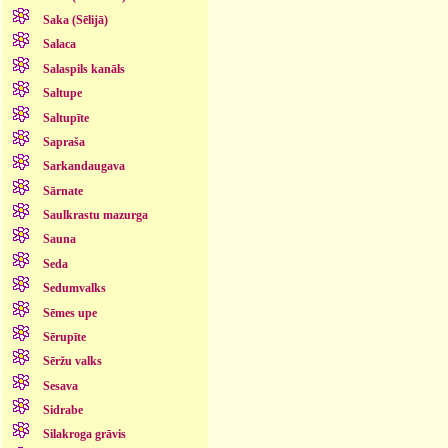
Saka (Sēlijā)
Salaca
Salaspils kanāls
Saltupe
Saltupīte
Sapraša
Sarkandaugava
Sārnate
Saulkrastu mazurga
Sauna
Seda
Sedumvalks
Sēmes upe
Sērupīte
Sēržu valks
Sesava
Sidrabe
Silakroga grāvis