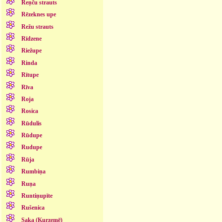
Reņču strauts
Rēzeknes upe
Režu strauts
Rīdzene
Riežupe
Rinda
Rītupe
Rīva
Roja
Rosica
Rūdulis
Rūdupe
Rudupe
Rūja
Rumbiņa
Ruņa
Runtiņupīte
Rušenica
Saka (Kurzemē)