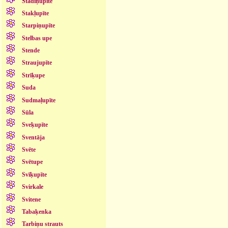
Stādiņupīte
Stakļupīte
Starpiņupīte
Stelbas upe
Stende
Straujupīte
Strīķupe
Suda
Sudmaļupīte
Sūla
Sveķupīte
Sventāja
Svēte
Svētupe
Svīķupīte
Svirkale
Svitene
Tabaķenka
Tarbiņu strauts