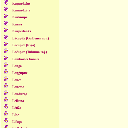
Kuņurdzēns
Kuņurdziņa
Kurliņupe
Kurna
Kusperlanks
Lāčupīte (Gulbenes nov.)
Lāčupīte (Rīgā)
Lāčupīte (Tukuma raj.)
Lambārtes kanāls
Langa
Laņģupīte
Lauce
Laucesa
Laudurga
Leiksna
Lētīža
Libe
Līčupe