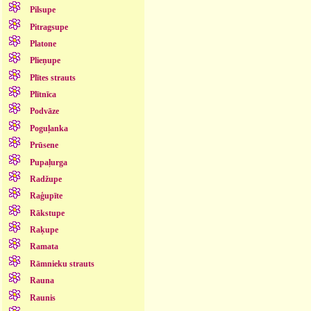
Pilsupe
Pitragsupe
Platone
Plieņupe
Plītes strauts
Plītnīca
Podvāze
Poguļanka
Prūsene
Pupaļurga
Radžupe
Raģupīte
Rākstupe
Raķupe
Ramata
Rāmnieku strauts
Rauna
Raunis