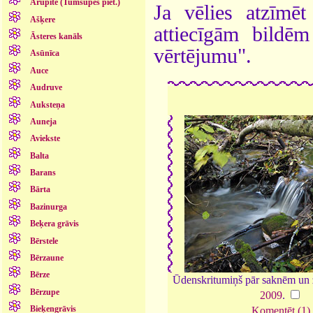
Arupīte (Tumšupes piet.)
Ja vēlies atzīmēt 
Ašķere
attiecīgām bildē
Āsteres kanāls
vērtējumu".
Asūnīca
Auce
Audruve
Auksteņa
Auneja
Aviekste
Balta
Barans
Bārta
Bazinurga
Beķera grāvis
Bērstele
Bērzaune
Bērze
Ūdenskritumiņš pār saknēm un 
Bērzupe
2009
.
Bieķengrāvis
Komentēt (1)