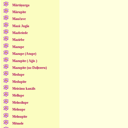
Mārtiņurga
Mārupīte
Maučuve
Mazā Jugla
Mazbriede
Mazirbe
Mazupe
Mazupe (Atupe)
Mazupīte ( Aģis )
Mazupīte (uz Dziļezeru)
Medupe
Medupīte
Meirānu kanāls
Mellupe
Melnsilupe
Melnupe
Melnupīte
Mēmele