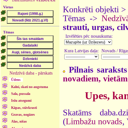
Daba.dziedava.lv
VEIDOTĀJI
Vietas
Konkrēti objekti 
Tēmas ->
Nedzīv
strauti, urgas, ci
Tēmas
Izvēlēties pēc nosaukuma:
Kura Latvijas daļa:
Novads / Rīgas
Pilnais saraksts
Nedzīvā daba - pārskats
novadiem, vietām
Ūdens
Kalni, skati no augstuma
Upes, kan
Sala, pussala
Iežu atsegumi
Kāpas, stāvkrasti
Skatāms daba.dz
Gravas, nogāzes
(
Limbažu novads
,
Alas, nišas