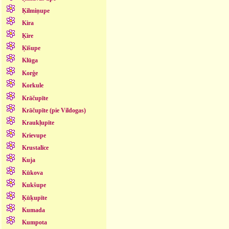
Ķilmiņupe
Kira
Ķire
Ķīšupe
Klūga
Korģe
Korkule
Krāčupīte
Krāčupīte (pie Vildogas)
Kraukļupīte
Krievupe
Krustalīce
Kuja
Kūkova
Kukšupe
Ķūķupīte
Kumada
Kumpota