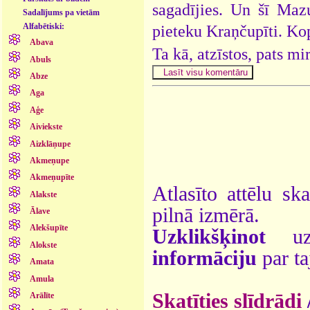
sagadījies. Un šī Maz
Sadalījums pa vietām
Alfabētiski:
pieteku Kraņčupīti. Kop
Abava
Ta kā, atzīstos, pats mi
Abuls
Abze
Aga
Aģe
Aiviekste
Aizklāņupe
Akmeņupe
Akmeņupīte
Atlasīto attēlu sk
Alakste
pilnā izmērā.
Ālave
Alekšupīte
Uzklikšķinot
uz 
Alokste
informāciju
par ta
Amata
Amula
Skatīties slīdrādi
Arālīte