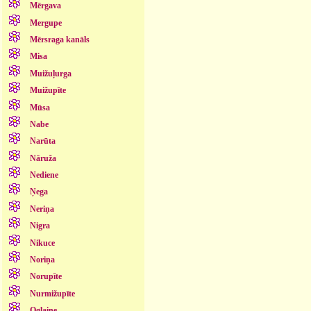
Mērgava
Mergupe
Mērsraga kanāls
Misa
Muižuļurga
Muižupīte
Mūsa
Nabe
Narūta
Nāruža
Nediene
Ņega
Neriņa
Nigra
Nikuce
Noriņa
Norupīte
Nurmižupīte
Oglaine