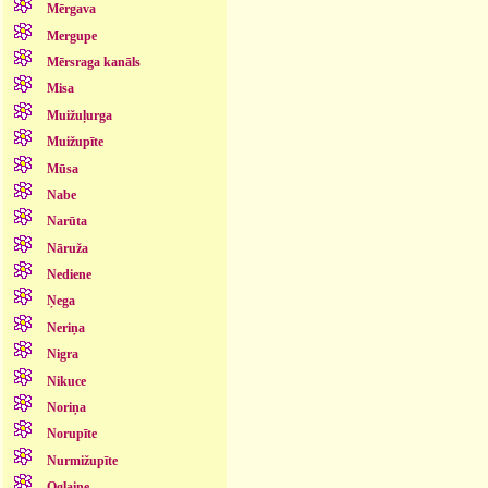
Mērgava
Mergupe
Mērsraga kanāls
Misa
Muižuļurga
Muižupīte
Mūsa
Nabe
Narūta
Nāruža
Nediene
Ņega
Neriņa
Nigra
Nikuce
Noriņa
Norupīte
Nurmižupīte
Oglaine