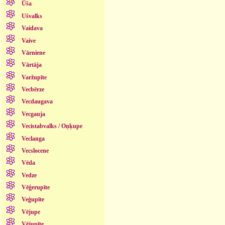
Ūša
Ušvalks
Vaidava
Vaive
Vārniene
Vārtāja
Varžupīte
Vecbērze
Vecdaugava
Vecgauja
Vecistabvalks / Oņķupe
Veclanga
Vecslocene
Vēda
Vedze
Vēģerupīte
Veģupīte
Vējupe
Vējupīte