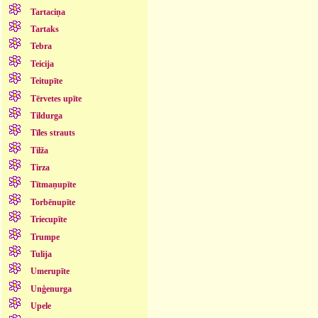
Tartaciņa
Tartaks
Tebra
Teicija
Teitupīte
Tērvetes upīte
Tildurga
Tīles strauts
Tilža
Tirza
Tītmaņupīte
Torbēnupīte
Triecupīte
Trumpe
Tulija
Umerupīte
Unģenurga
Upele