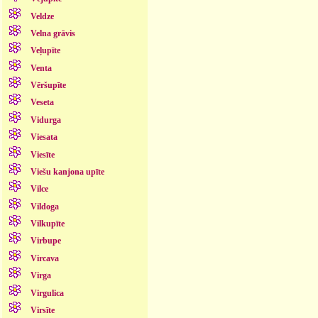
Veldze
Velna grāvis
Veļupīte
Venta
Vēršupīte
Veseta
Vidurga
Viesata
Viesīte
Viešu kanjona upīte
Vilce
Vildoga
Vilkupīte
Virbupe
Vircava
Virga
Virgulica
Virsīte