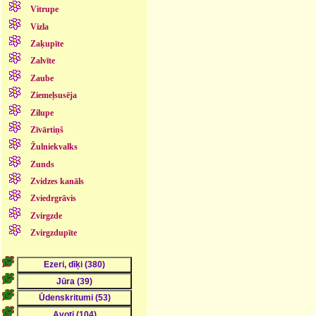
Vitrupe
Vizla
Zaķupīte
Zalvīte
Zaube
Ziemeļsusēja
Zilupe
Zīvārtiņš
Žulniekvalks
Zunds
Zvidzes kanāls
Zviedrgrāvis
Zvirgzde
Zvirgzdupīte