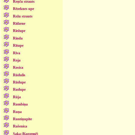
Reņču strauts
Rēzeknes upe
Režu strauts
Rīdzene
Riežupe
Rinda
Rītupe
Rīva
Roja
Rosica
Rūdulis
Rūdupe
Rudupe
Rūja
Rumbiņa
Ruņa
Runtiņupīte
Rušenica
Saka (Kurzemē)