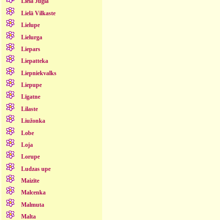
Lielā Jugla
Lielā Vilkaste
Lielupe
Lielurga
Liepars
Liepatteka
Liepniekvalks
Liepupe
Līgatne
Lilaste
Liužonka
Lobe
Loja
Lorupe
Ludzas upe
Maizīte
Malcenka
Malmuta
Malta