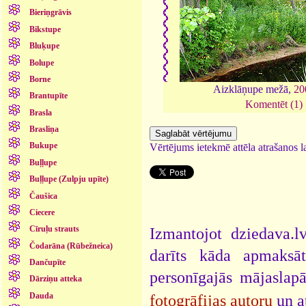
Bieriņgrāvis
Bikstupe
Bluķupe
Bolupe
Borne
Aizklāņupe mežā,
20
Brantupīte
Komentēt (1)
Brasla
Brasliņa
Bukupe
Vērtējums ietekmē attēla atrašanos la
Buļļupe
Buļļupe (Zulpju upīte)
Čaušica
Ciecere
Cīruļu strauts
Izmantojot dziedava.lv
Čodarāna (Rūbežneica)
darīts kāda apmaksāt
Dančupīte
personīgajās mājaslap
Dārziņu atteka
Dauda
fotogrāfijas autoru
un a