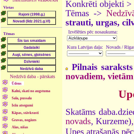
Daba.dziedava.lv
VEIDOTĀJI
Konkrēti objekti >
Vietas
Tēmas ->
Nedzīv
strauti, urgas, ci
Izvēlēties pēc nosaukuma:
Tēmas
Kura Latvijas daļa:
Novads / Rīgas
Pilnais saraksts
novadiem, vietām
Nedzīvā daba - pārskats
Ūdens
Upe
Kalni, skati no augstuma
Sala, pussala
Iežu atsegumi
Skatāms daba.dzie
Kāpas, stāvkrasti
novads
, Kurzeme)
Gravas, nogāzes
Alas, nišas
Upes atrašanās pēc