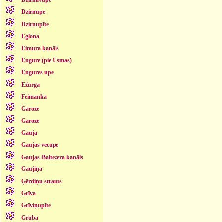
Dzirnupe
Dzirnupīte
Eglona
Eimura kanāls
Engure (pie Usmas)
Engures upe
Ežurga
Feimanka
Garoze
Garoze
Gauja
Gaujas vecupe
Gaujas-Baltezera kanāls
Gaujiņa
Ģērdiņu strauts
Grīva
Grīviņupīte
Grūba