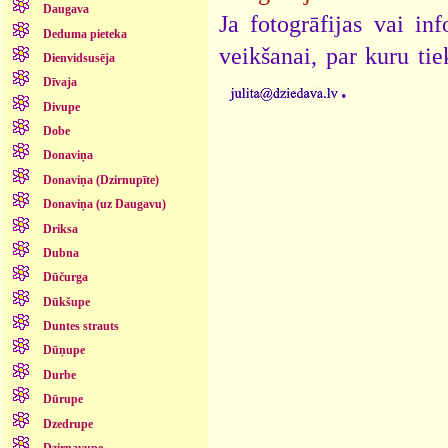
Daugava
Ja fotogrāfijas vai i
Deduma pieteka
veikšanai, par kuru ti
Dienvidsusēja
.
Dīvaja
Divupe
Dobe
Donaviņa
Donaviņa (Dzirnupīte)
Donaviņa (uz Daugavu)
Driksa
Dubna
Dūčurga
Dūkšupe
Duntes strauts
Dūņupe
Durbe
Dūrupe
Dzedrupe
Dzirnavupe