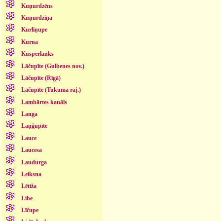
Kuņurdzēns
Kuņurdziņa
Kurliņupe
Kurna
Kusperlanks
Lāčupīte (Gulbenes nov.)
Lāčupīte (Rīgā)
Lāčupīte (Tukuma raj.)
Lambārtes kanāls
Langa
Laņģupīte
Lauce
Laucesa
Laudurga
Leiksna
Lētīža
Libe
Līčupe