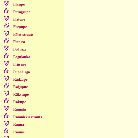
Pilsupe
Pitragsupe
Platone
Plieņupe
Plītes strauts
Plītnīca
Podvāze
Poguļanka
Prūsene
Pupaļurga
Radžupe
Raģupīte
Rākstupe
Raķupe
Ramata
Rāmnieku strauts
Rauna
Raunis