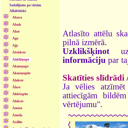
Sadalījums pa vietām
Alfabētiski:
Abava
Abuls
Atlasīto attēlu sk
Abze
Aga
pilnā izmērā.
Aģe
Uzklikšķinot
uz 
Aiviekste
informāciju
par ta
Aizklāņupe
Akmeņupe
Akmeņupīte
Skatīties slīdrādi
Alakste
Ja vēlies atzīmēt 
Ālave
attiecīgām bildē
Alekšupīte
Alokste
vērtējumu".
Amata
Amula
Arālīte