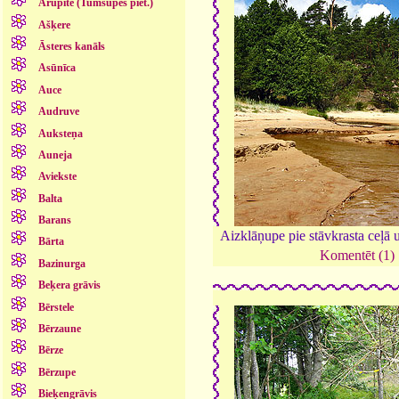
Arupīte (Tumšupes piet.)
Ašķere
Āsteres kanāls
Asūnīca
Auce
Audruve
Auksteņa
Auneja
Aviekste
Balta
Barans
Aizklāņupe pie stāvkrasta ceļā 
Bārta
Komentēt (1)
Bazinurga
Beķera grāvis
Bērstele
Bērzaune
Bērze
Bērzupe
Bieķengrāvis