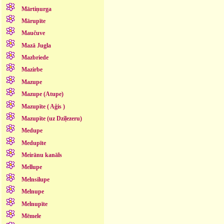
Mārtiņurga
Mārupīte
Maučuve
Mazā Jugla
Mazbriede
Mazirbe
Mazupe
Mazupe (Atupe)
Mazupīte ( Aģis )
Mazupīte (uz Dziļezeru)
Medupe
Medupīte
Meirānu kanāls
Mellupe
Melnsilupe
Melnupe
Melnupīte
Mēmele