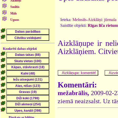
Akmeņi
Smiltis
Māls
Ieteka:
Melnsils-Aizklāņi: jūrmala
Uguns
Saistītie objekti:
Rīgas līča rietum
Aizklāņupe ir nel
Konkrēti dabas objekti
Aizklāņiem. Citvie
Komentāri:
mežabrālis,
2009-02-2
ziemā neaizsalst. Uz tā
Pārskats ar bildēm