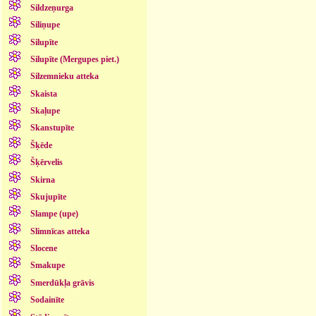
Sildzeņurga
Siliņupe
Silupīte
Silupīte (Mergupes piet.)
Silzemnieku atteka
Skaista
Skaļupe
Skanstupīte
Šķēde
Šķērvelis
Skirna
Skujupīte
Slampe (upe)
Slimnīcas atteka
Slocene
Smakupe
Smerdūkļa grāvis
Sodainīte