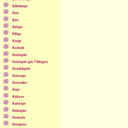
Ķilmiņupe
Kira
Ķire
Ķīšupe
Klūga
Korģe
Korkule
Krāčupīte
Krāčupīte (pie Vildogas)
Kraukļupīte
Krievupe
Krustalīce
Kuja
Kūkova
Kukšupe
Ķūķupīte
Kumada
Kumpota