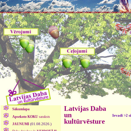
Latvijas Daba
Sākumlapa
un
Ievadi >2 s
Apsekoto KOKU
saraksts
kultūrvēsture
(01.08.2026.)
JAUNUMI