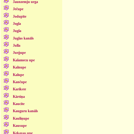
Jaunzemju urga
Ječupe
Jodupīte
Jogla
Jugla
Juglas kanāls
Julla
Jurģupe
Kalamecu upe
Kalnupe
Kalupe
Kančupe
Karikste
Kārtiņa
Kaucīte
Kauguru kanāls
Kauliņupe
Kausupe
Ķekavas upe