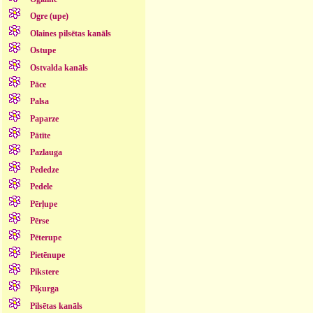
Ogre (upe)
Olaines pilsētas kanāls
Ostupe
Ostvalda kanāls
Pāce
Palsa
Paparze
Pātīte
Pazlauga
Pededze
Pedele
Pērļupe
Pērse
Pēterupe
Pietēnupe
Pikstere
Piķurga
Pilsētas kanāls