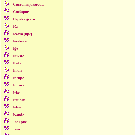
Grundmaņu strauts
Gružupīte
Hapaka grāvis
Iča
Iecava (upe)
Iesalnīca
Iģe
Ilūkste
Ilziķe
Imula
Inčupe
Indrica
Irbe
Iršupīte
Īslīce
Īvande
Jāņupīte
Jaša