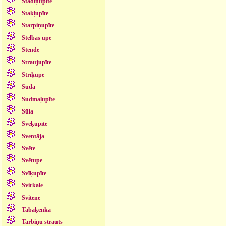
Stādiņupīte
Stakļupīte
Starpiņupīte
Stelbas upe
Stende
Straujupīte
Strīķupe
Suda
Sudmaļupīte
Sūla
Sveķupīte
Sventāja
Svēte
Svētupe
Svīķupīte
Svirkale
Svitene
Tabaķenka
Tarbiņu strauts