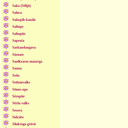
Saka (Sēlijā)
Salaca
Salaspils kanāls
Saltupe
Saltupīte
Sapraša
Sarkandaugava
Sārnate
Saulkrastu mazurga
Sauna
Seda
Sedumvalks
Sēmes upe
Sērupīte
Sēržu valks
Sesava
Sidrabe
Silakroga grāvis