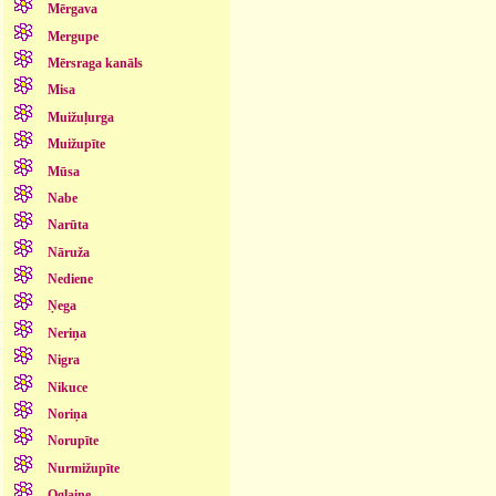
Mērgava
Mergupe
Mērsraga kanāls
Misa
Muižuļurga
Muižupīte
Mūsa
Nabe
Narūta
Nāruža
Nediene
Ņega
Neriņa
Nigra
Nikuce
Noriņa
Norupīte
Nurmižupīte
Oglaine