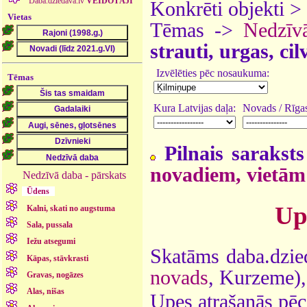
Daba.dziedava.lv
VEIDOTĀJI
Konkrēti objekti >
Vietas
Tēmas ->
Nedzīv
strauti, urgas, ci
Izvēlēties pēc nosaukuma:
Tēmas
Kura Latvijas daļa:
Novads / Rīgas
Pilnais saraksts
novadiem, vietām
Nedzīvā daba - pārskats
Ūdens
Up
Kalni, skati no augstuma
Sala, pussala
Iežu atsegumi
Skatāms daba.dzie
Kāpas, stāvkrasti
novads
, Kurzeme)
Gravas, nogāzes
Alas, nišas
Upes atrašanās pēc