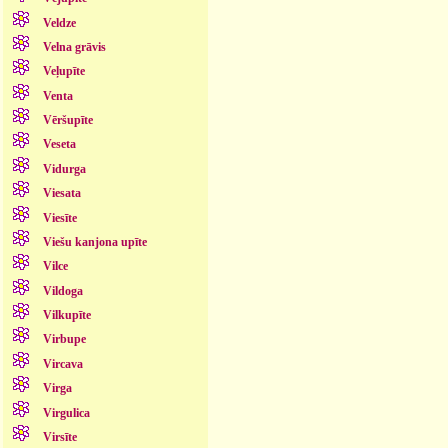
Veldze
Velna grāvis
Veļupīte
Venta
Vēršupīte
Veseta
Vidurga
Viesata
Viesīte
Viešu kanjona upīte
Vilce
Vildoga
Vilkupīte
Virbupe
Vircava
Virga
Virgulica
Virsīte