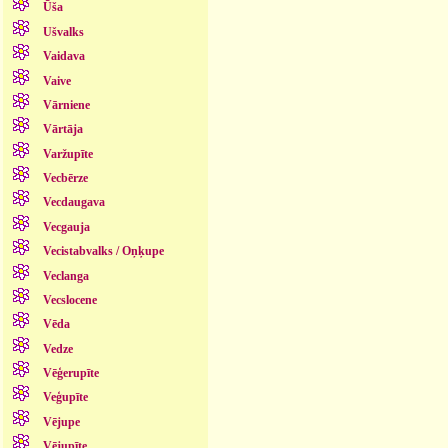
Ūša
Ušvalks
Vaidava
Vaive
Vārniene
Vārtāja
Varžupīte
Vecbērze
Vecdaugava
Vecgauja
Vecistabvalks / Oņķupe
Veclanga
Vecslocene
Vēda
Vedze
Vēģerupīte
Veģupīte
Vējupe
Vējupīte