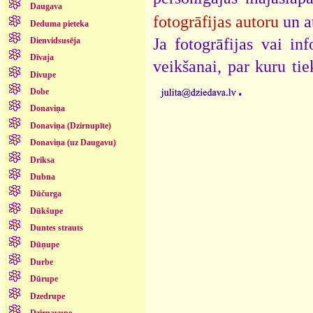
Daugava
fotogrāfijas autoru
un a
Deduma pieteka
Ja fotogrāfijas vai i
Dienvidsusēja
Dīvaja
veikšanai, par kuru ti
Divupe
.
Dobe
Donaviņa
Donaviņa (Dzirnupīte)
Donaviņa (uz Daugavu)
Driksa
Dubna
Dūčurga
Dūkšupe
Duntes strauts
Dūņupe
Durbe
Dūrupe
Dzedrupe
Dzirnavupe