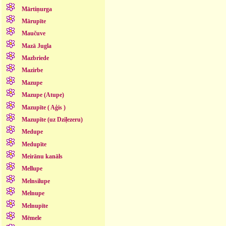
Mārtiņurga
Mārupīte
Maučuve
Mazā Jugla
Mazbriede
Mazirbe
Mazupe
Mazupe (Atupe)
Mazupīte ( Aģis )
Mazupīte (uz Dziļezeru)
Medupe
Medupīte
Meirānu kanāls
Mellupe
Melnsilupe
Melnupe
Melnupīte
Mēmele