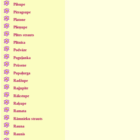
Pilsupe
Pitragsupe
Platone
Plieņupe
Plītes strauts
Plītnīca
Podvāze
Poguļanka
Prūsene
Pupaļurga
Radžupe
Raģupīte
Rākstupe
Raķupe
Ramata
Rāmnieku strauts
Rauna
Raunis