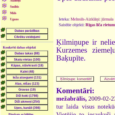
Akmeņi
Smiltis
Māls
Ieteka:
Melnsils-Aizklāņi: jūrmala
Uguns
Saistītie objekti:
Rīgas līča rietum
Ķilmiņupe ir nelie
Konkrēti dabas objekti
Kurzemes ziemeļ
Baķupīte.
Komentāri:
mežabrālis,
2009-02-2
tur laida visus notek
Vietējie to iesaukuši 
Pārskats ar bildēm