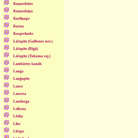
Kuņurdzēns
Kuņurdziņa
Kurliņupe
Kurna
Kusperlanks
Lāčupīte (Gulbenes nov.)
Lāčupīte (Rīgā)
Lāčupīte (Tukuma raj.)
Lambārtes kanāls
Langa
Laņģupīte
Lauce
Laucesa
Laudurga
Leiksna
Lētīža
Libe
Līčupe