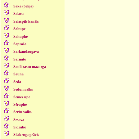
Saka (Sēlijā)
Salaca
Salaspils kanāls
Saltupe
Saltupīte
Sapraša
Sarkandaugava
Sārnate
Saulkrastu mazurga
Sauna
Seda
Sedumvalks
Sēmes upe
Sērupīte
Sēržu valks
Sesava
Sidrabe
Silakroga grāvis