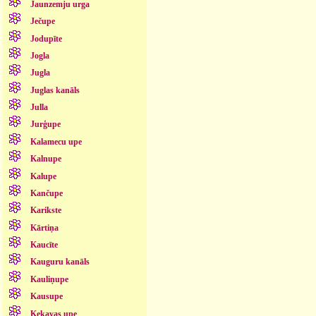
Jaunzemju urga
Ječupe
Jodupīte
Jogla
Jugla
Juglas kanāls
Julla
Jurģupe
Kalamecu upe
Kalnupe
Kalupe
Kančupe
Karikste
Kārtiņa
Kaucīte
Kauguru kanāls
Kauliņupe
Kausupe
Ķekavas upe