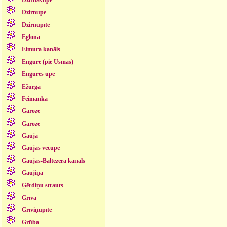
Dzirnupe
Dzirnupīte
Eglona
Eimura kanāls
Engure (pie Usmas)
Engures upe
Ežurga
Feimanka
Garoze
Garoze
Gauja
Gaujas vecupe
Gaujas-Baltezera kanāls
Gaujiņa
Ģērdiņu strauts
Grīva
Grīviņupīte
Grūba