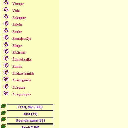
Vitrupe
Vizla
Zaķupīte
Zalvīte
Zaube
Ziemeļsusēja
Zilupe
Zīvārtiņš
Žulniekvalks
Zunds
Zvidzes kanāls
Zviedrgrāvis
Zvirgzde
Zvirgzdupīte