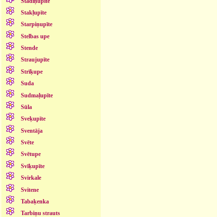
Stādiņupīte
Stakļupīte
Starpiņupīte
Stelbas upe
Stende
Straujupīte
Strīķupe
Suda
Sudmaļupīte
Sūla
Sveķupīte
Sventāja
Svēte
Svētupe
Svīķupīte
Svirkale
Svitene
Tabaķenka
Tarbiņu strauts