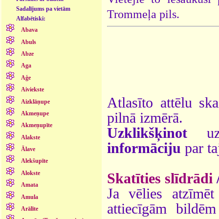
Sadalījums pa vietām
Trommeļa pils.
Alfabētiski:
Abava
Abuls
Abze
Aga
Aģe
Aiviekste
Atlasīto attēlu sk
Aizklāņupe
pilnā izmērā.
Akmeņupe
Akmeņupīte
Uzklikšķinot
uz 
Alakste
informāciju
par ta
Ālave
Alekšupīte
Alokste
Skatīties slīdrādi
Amata
Ja vēlies atzīmēt 
Amula
attiecīgām bildē
Arālīte