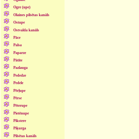
Ogre (upe)
Olaines pilsētas kanāls
Ostupe
Ostvalda kanāls
Pāce
Palsa
Paparze
Pātīte
Pazlauga
Pededze
Pedele
Pērļupe
Pērse
Pēterupe
Pietēnupe
Pikstere
Piķurga
Pilsētas kanāls