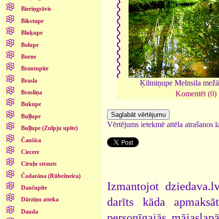
Bieriņgrāvis
Bikstupe
Bluķupe
Bolupe
Borne
Brantupīte
Brasla
Ķilmiņupe Melnsila mež
Brasliņa
Komentēt (0)
Bukupe
Buļļupe
Vērtējums ietekmē attēla atrašanos la
Buļļupe (Zulpju upīte)
Čaušica
Ciecere
Cīruļu strauts
Čodarāna (Rūbežneica)
Izmantojot dziedava.lv
Dančupīte
darīts kāda apmaksāt
Dārziņu atteka
Dauda
personīgajās mājaslap