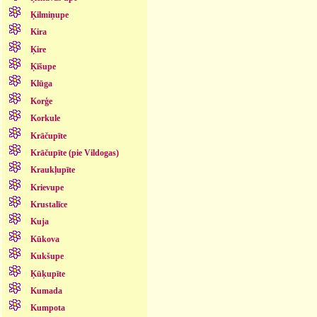
Ķilmiņupe
Kira
Ķire
Ķīšupe
Klūga
Korģe
Korkule
Krāčupīte
Krāčupīte (pie Vildogas)
Kraukļupīte
Krievupe
Krustalīce
Kuja
Kūkova
Kukšupe
Ķūķupīte
Kumada
Kumpota