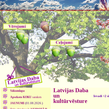
Latvijas Daba
Sākumlapa
un
Ievadi >2 s
Apsekoto KOKU
saraksts
kultūrvēsture
(01.08.2026.)
JAUNUMI