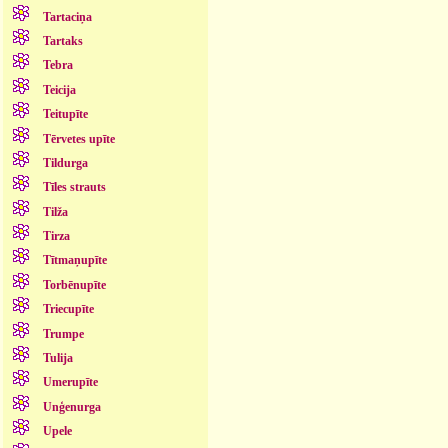
Tartaciņa
Tartaks
Tebra
Teicija
Teitupīte
Tērvetes upīte
Tildurga
Tīles strauts
Tilža
Tirza
Tītmaņupīte
Torbēnupīte
Triecupīte
Trumpe
Tulija
Umerupīte
Unģenurga
Upele