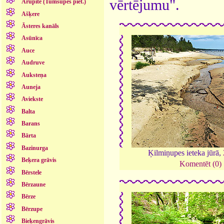
vērtējumu".
Arupīte (Tumšupes piet.)
Ašķere
Āsteres kanāls
Asūnīca
Auce
Audruve
Auksteņa
Auneja
Aviekste
Balta
Barans
Bārta
Bazinurga
Ķilmiņupes ieteka jūrā,
Beķera grāvis
Komentēt (0)
Bērstele
Bērzaune
Bērze
Bērzupe
Bieķengrāvis