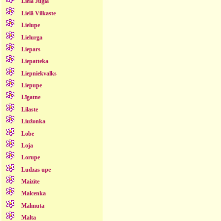
Lielā Jugla
Lielā Vilkaste
Lielupe
Lielurga
Liepars
Liepatteka
Liepniekvalks
Liepupe
Līgatne
Lilaste
Liužonka
Lobe
Loja
Lorupe
Ludzas upe
Maizīte
Malcenka
Malmuta
Malta