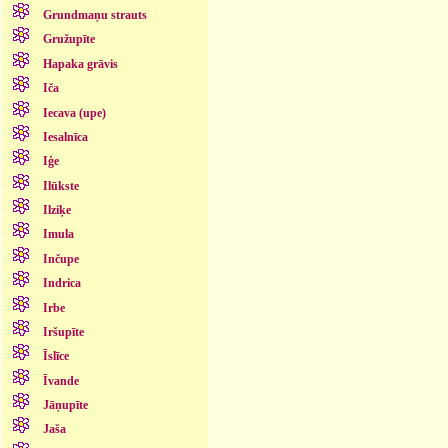
Grundmaņu strauts
Gružupīte
Hapaka grāvis
Iča
Iecava (upe)
Iesalnīca
Iģe
Ilūkste
Ilziķe
Imula
Inčupe
Indrica
Irbe
Iršupīte
Īslīce
Īvande
Jāņupīte
Jaša