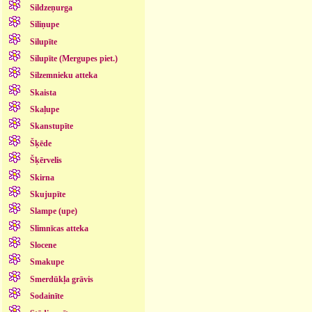
Sildzeņurga
Siliņupe
Silupīte
Silupīte (Mergupes piet.)
Silzemnieku atteka
Skaista
Skaļupe
Skanstupīte
Šķēde
Šķērvelis
Skirna
Skujupīte
Slampe (upe)
Slimnīcas atteka
Slocene
Smakupe
Smerdūkļa grāvis
Sodainīte