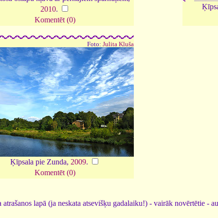
Ķīpsa
2010
.
Komentēt (0)
Foto:
Julita Kluša
Ķīpsala pie Zunda,
2009
.
Komentēt (0)
 atrašanos lapā (ja neskata atsevišķu gadalaiku!) - vairāk novērtētie - a