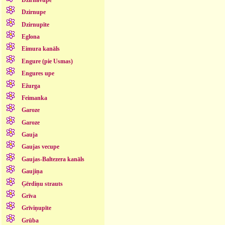
Dzirnupe
Dzirnupīte
Eglona
Eimura kanāls
Engure (pie Usmas)
Engures upe
Ežurga
Feimanka
Garoze
Garoze
Gauja
Gaujas vecupe
Gaujas-Baltezera kanāls
Gaujiņa
Ģērdiņu strauts
Grīva
Grīviņupīte
Grūba