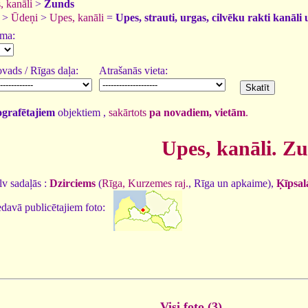
, kanāli
>
Zunds
>
Ūdeņi
>
Upes, kanāli
=
Upes, strauti, urgas, cilvēku rakti kanāli 
uma:
vads / Rīgas daļa:
Atrašanās vieta:
tografētajiem
objektiem ,
sakārtots
pa novadiem, vietām
.
Upes, kanāli. Z
v sadaļās :
Dzirciems
(
Rīga, Kurzemes raj.
, Rīga un apkaime),
Ķīpsal
davā publicētajiem foto:
Visi foto (3)