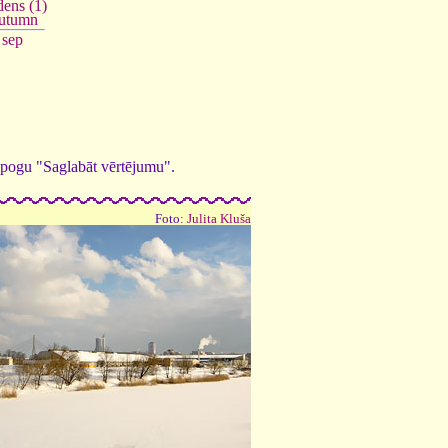
ens (1)
utumn
sep
ed pogu "Saglabāt vērtējumu".
Foto:
Julita Kluša