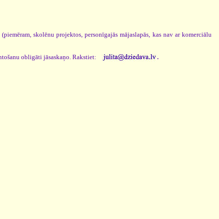
s (piemēram, skolēnu projektos, personīgajās mājaslapās, kas nav ar komerciālu
.
ntošanu obligāti jāsaskaņo. Rakstiet: