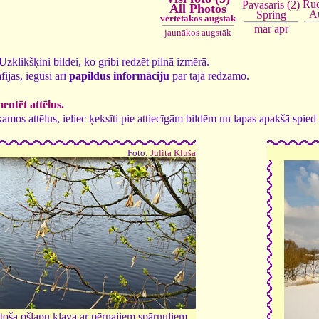
Rud
Pavasaris (2)
All Photos
A
Spring
vērtētākos augstāk
mar
apr
jaunākos augstāk
. Uzklikšķini bildei, ko gribi redzēt pilnā izmērā.
fijas, iegūsi arī
papildus informāciju
par tajā redzamo.
ntēt attēlus.
tīkamos attēlus, ieliec ķeksīti pie attiecīgām bildēm un lapas apakšā spi
Foto:
Julita Kluša
toša ošlapu kļava ar pērnajiem spārnuļiem,