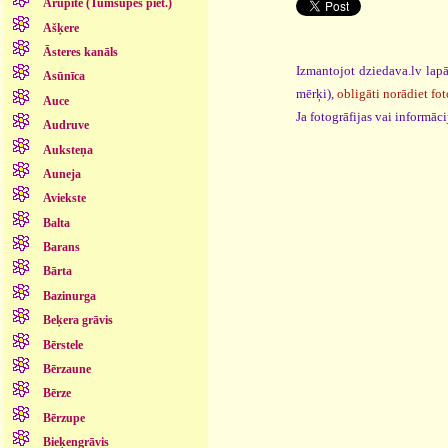
Arupīte (Tumšupes piet.)
Ašķere
Āsteres kanāls
Izmantojot dziedava.lv lapā
Asūnīca
mērķi),
obligāti norādiet fot
Auce
Ja fotogrāfijas vai informā
Audruve
Auksteņa
Auneja
Aviekste
Balta
Barans
Bārta
Bazinurga
Beķera grāvis
Bērstele
Bērzaune
Bērze
Bērzupe
Bieķengrāvis