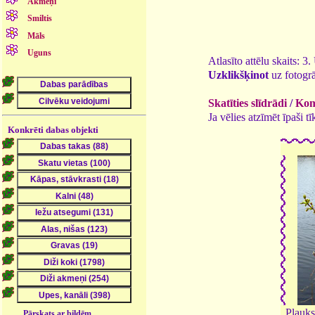
Akmeņi
Smiltis
Māls
Uguns
Atlasīto attēlu skaits: 3
Uzklikšķinot
uz fotogrā
Skatīties slīdrādi
/
Kome
Ja vēlies atzīmēt īpaši 
Konkrēti dabas objekti
Plauks
Pārskats ar bildēm