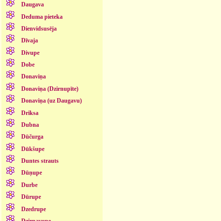
Daugava
Deduma pieteka
Dienvidsusēja
Dīvaja
Divupe
Dobe
Donaviņa
Donaviņa (Dzirnupīte)
Donaviņa (uz Daugavu)
Driksa
Dubna
Dūčurga
Dūkšupe
Duntes strauts
Dūņupe
Durbe
Dūrupe
Dzedrupe
Dzirnavupe