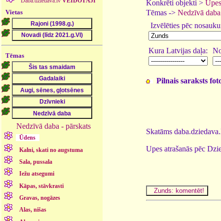
Daba.dziedava.lv
VEIDOTĀJI
Konkrēti objekti >
Upes
Vietas
Tēmas ->
Nedzīvā daba
Izvēlēties pēc nosauk
Kura Latvijas daļa:
No
Tēmas
Pilnais saraksts fo
Nedzīvā daba - pārskats
Skatāms daba.dziedava.l
Ūdens
Upes atrašanās pēc Dzie
Kalni, skati no augstuma
Sala, pussala
Iežu atsegumi
Kāpas, stāvkrasti
Gravas, nogāzes
Alas, nišas