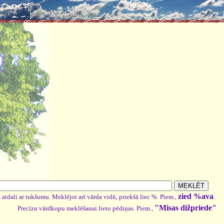
zied %ava
 atdali ar tukšumu. Meklējot arī vārda vidū, priekšā liec %. Piem.,
.
"Misas dižpriede"
Precīzu vārdkopu meklēšanai lieto pēdiņas. Piem.,