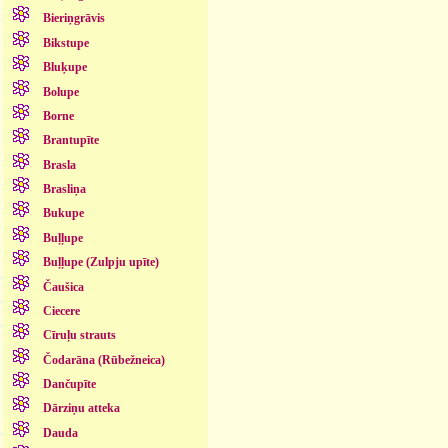
Bieriņgrāvis
Bikstupe
Bluķupe
Bolupe
Borne
Brantupīte
Brasla
Brasliņa
Bukupe
Buļļupe
Buļļupe (Zulpju upīte)
Čaušica
Ciecere
Cīruļu strauts
Čodarāna (Rūbežneica)
Dančupīte
Dārziņu atteka
Dauda