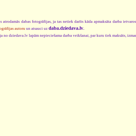
s atrodamās dabas fotogrāfijas, ja tas netiek darīts kāda apmaksāta darba ietvaro
daba.dziedava.lv
.
ogrāfijas autoru
un atsauci uz
cija no dziedava.lv lapām nepieciešama darba veikšanai, par kuru tiek maksāts, izma