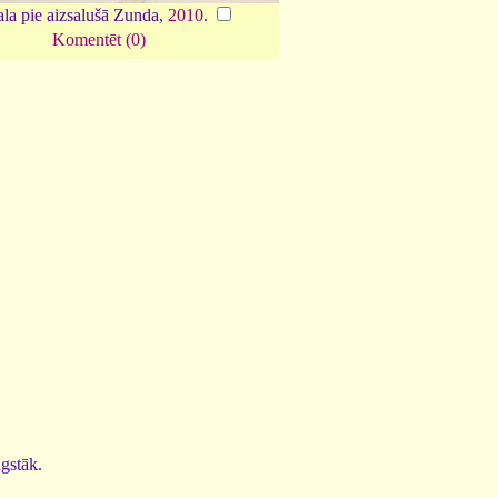
la pie aizsalušā Zunda,
2010
.
Komentēt (0)
ugstāk.