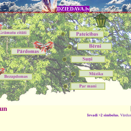
DZIEDAVA.lv
 un
Ievadi >2 simbolus.
Vārdus