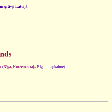
un grāvji Latvijā.
unds
a
(
Rīga, Kurzemes raj.
, Rīga un apkaime)