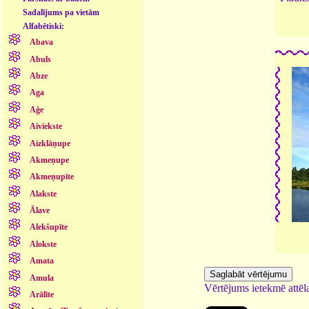
Sadalījums pa vietām
Alfabētiski:
Abava
Abuls
Abze
Aga
Aģe
Aiviekste
Aizklāņupe
Akmeņupe
Akmeņupīte
Alakste
Ālave
Alekšupīte
Alokste
Amata
Amula
Vērtējums ietekmē attēla
Arālīte