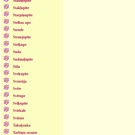
Stādiņupīte
Stakļupīte
Starpiņupīte
Stelbas upe
Stende
Straujupīte
Strīķupe
Suda
Sudmaļupīte
Sūla
Sveķupīte
Sventāja
Svēte
Svētupe
Svīķupīte
Svirkale
Svitene
Tabaķenka
Tarbiņu strauts