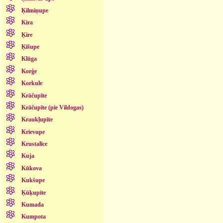
Ķilmiņupe
Kira
Ķire
Ķīšupe
Klūga
Korģe
Korkule
Krāčupīte
Krāčupīte (pie Vildogas)
Kraukļupīte
Krievupe
Krustalīce
Kuja
Kūkova
Kukšupe
Ķūķupīte
Kumada
Kumpota