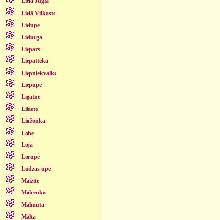
Lielā Jugla
Lielā Vilkaste
Lielupe
Lielurga
Liepars
Liepatteka
Liepniekvalks
Liepupe
Līgatne
Lilaste
Liužonka
Lobe
Loja
Lorupe
Ludzas upe
Maizīte
Malcenka
Malmuta
Malta