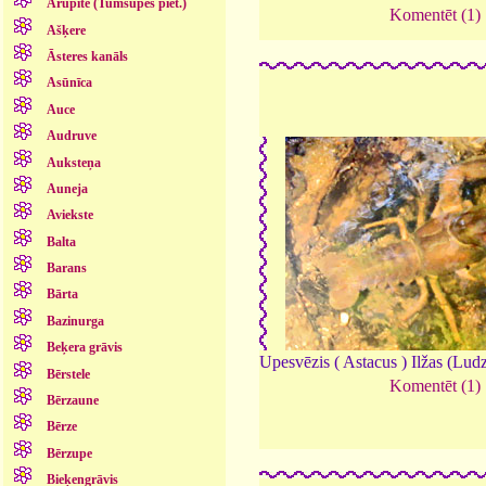
Arupīte (Tumšupes piet.)
Komentēt (1)
Ašķere
Āsteres kanāls
Asūnīca
Auce
Audruve
Auksteņa
Auneja
Aviekste
Balta
Barans
Bārta
Bazinurga
Beķera grāvis
Upesvēzis ( Astacus ) Ilžas (Lud
Bērstele
Komentēt (1)
Bērzaune
Bērze
Bērzupe
Bieķengrāvis