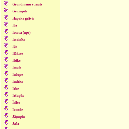
Grundmaņu strauts
Gružupīte
Hapaka grāvis
Iča
Iecava (upe)
Iesalnīca
Iģe
Ilūkste
Ilziķe
Imula
Inčupe
Indrica
Irbe
Iršupīte
Īslīce
Īvande
Jāņupīte
Jaša