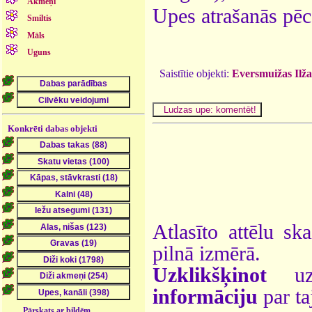
Akmeņi
Upes atrašanās pēc
Smiltis
Māls
Uguns
Saistītie objekti:
Eversmuižas Ilž
Konkrēti dabas objekti
Atlasīto attēlu sk
pilnā izmērā.
Uzklikšķinot
uz 
informāciju
par ta
Pārskats ar bildēm