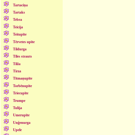
Tartaciņa
Tartaks
Tebra
Teicija
Teitupīte
Tērvetes upīte
Tildurga
Tīles strauts
Tilža
Tirza
Tītmaņupīte
Torbēnupīte
Triecupīte
Trumpe
Tulija
Umerupīte
Unģenurga
Upele