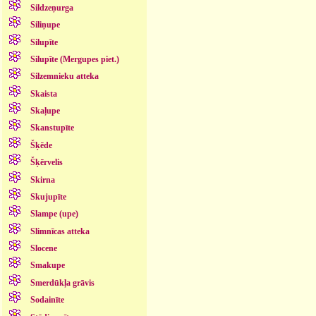
Sildzeņurga
Siliņupe
Silupīte
Silupīte (Mergupes piet.)
Silzemnieku atteka
Skaista
Skaļupe
Skanstupīte
Šķēde
Šķērvelis
Skirna
Skujupīte
Slampe (upe)
Slimnīcas atteka
Slocene
Smakupe
Smerdūkļa grāvis
Sodainīte