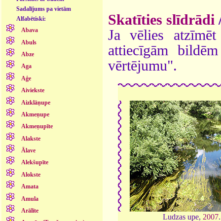
Sadalījums pa vietām
Skatīties slīdrādi
Alfabētiski:
Abava
Ja vēlies atzīmēt 
Abuls
attiecīgām bildē
Abze
vērtējumu".
Aga
Aģe
Aiviekste
Aizklāņupe
Akmeņupe
Akmeņupīte
Alakste
Ālave
Alekšupīte
Alokste
Amata
Amula
Arālīte
Ludzas upe,
2007