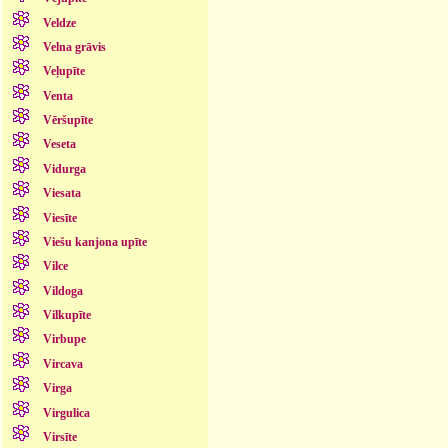
Veldze
Velna grāvis
Veļupīte
Venta
Vēršupīte
Veseta
Vidurga
Viesata
Viesīte
Viešu kanjona upīte
Vilce
Vildoga
Vilkupīte
Virbupe
Vircava
Virga
Virgulica
Virsīte