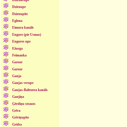
Dzirnupe
Dzirnupīte
Eglona
Eimura kanāls
Engure (pie Usmas)
Engures upe
Ežurga
Feimanka
Garoze
Garoze
Gauja
Gaujas vecupe
Gaujas-Baltezera kanāls
Gaujiņa
Ģērdiņu strauts
Grīva
Grīviņupīte
Grūba