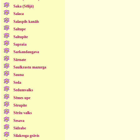
Saka (Sēlijā)
Salaca
Salaspils kanāls
Saltupe
Saltupīte
Sapraša
Sarkandaugava
Sārnate
Saulkrastu mazurga
Sauna
Seda
Sedumvalks
Sēmes upe
Sērupīte
Sēržu valks
Sesava
Sidrabe
Silakroga grāvis