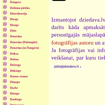
Daugava
Deduma pieteka
Dienvidsusēja
Izmantojot dziedava.lv
Dīvaja
Divupe
darīts kāda apmaksāt
Dobe
personīgajās mājaslap
Donaviņa
fotogrāfijas autoru
un a
Donaviņa (Dzirnupīte)
Donaviņa (uz Daugavu)
Ja fotogrāfijas vai i
Driksa
veikšanai, par kuru ti
Dubna
.
Dūčurga
Dūkšupe
Duntes strauts
Dūņupe
Durbe
Dūrupe
Dzedrupe
Dzirnavupe