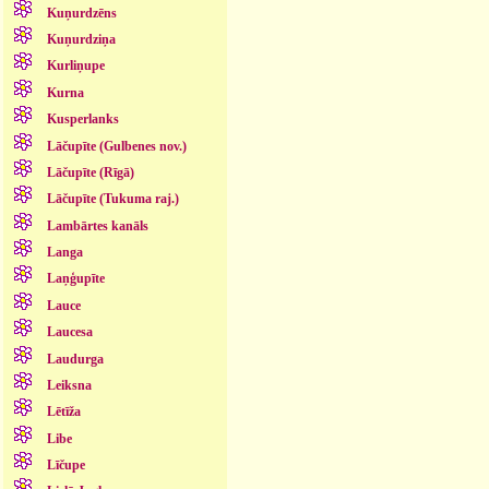
Kuņurdzēns
Kuņurdziņa
Kurliņupe
Kurna
Kusperlanks
Lāčupīte (Gulbenes nov.)
Lāčupīte (Rīgā)
Lāčupīte (Tukuma raj.)
Lambārtes kanāls
Langa
Laņģupīte
Lauce
Laucesa
Laudurga
Leiksna
Lētīža
Libe
Līčupe