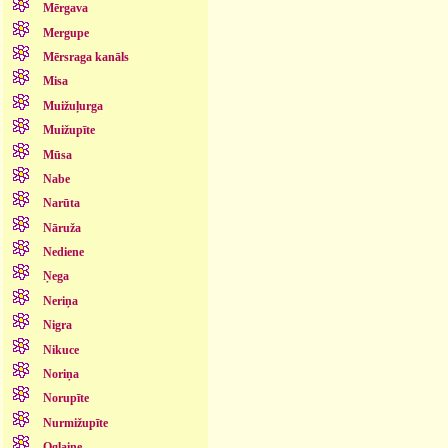
Mērgava
Mergupe
Mērsraga kanāls
Misa
Muižuļurga
Muižupīte
Mūsa
Nabe
Narūta
Nāruža
Nediene
Ņega
Neriņa
Nigra
Nikuce
Noriņa
Norupīte
Nurmižupīte
Oglaine