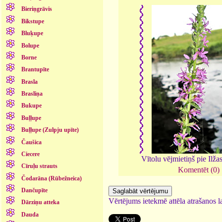
Bieriņgrāvis
Bikstupe
Bluķupe
Bolupe
Borne
Brantupīte
Brasla
Brasliņa
Bukupe
Buļļupe
Buļļupe (Zulpju upīte)
Čaušica
Ciecere
Vītolu vējmietiņš pie Ilža
Cīruļu strauts
Komentēt (0)
Čodarāna (Rūbežneica)
Dančupīte
Vērtējums ietekmē attēla atrašanos la
Dārziņu atteka
Dauda