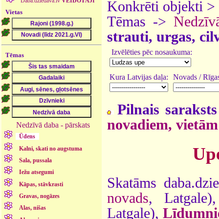
Daba.dziedava.lv
VEIDOTĀJI
Konkrēti objekti >
Vietas
Tēmas ->
Nedzīv
strauti, urgas, ci
Izvēlēties pēc nosaukuma:
Tēmas
Kura Latvijas daļa:
Novads / Rīgas
Pilnais saraksts
novadiem, vietām
Nedzīvā daba - pārskats
Ūdens
Upe
Kalni, skati no augstuma
Sala, pussala
Iežu atsegumi
Skatāms daba.dzie
Kāpas, stāvkrasti
novads
, Latgale
Gravas, nogāzes
Alas, nišas
Latgale),
Līdumni