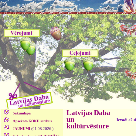
Latvijas Daba
Sākumlapa
un
Ievadi >2 s
Apsekoto KOKU
saraksts
kultūrvēsture
(01.08.2026.)
JAUNUMI