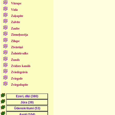
Vitrupe
Vizla
Zaķupīte
Zalvīte
Zaube
Ziemeļsusēja
Zilupe
Zīvārtiņš
Žulniekvalks
Zunds
Zvidzes kanāls
Zviedrgrāvis
Zvirgzde
Zvirgzdupīte