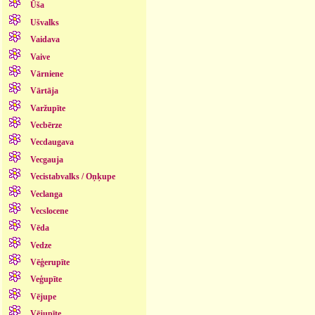
Ūša
Ušvalks
Vaidava
Vaive
Vārniene
Vārtāja
Varžupīte
Vecbērze
Vecdaugava
Vecgauja
Vecistabvalks / Oņķupe
Veclanga
Vecslocene
Vēda
Vedze
Vēģerupīte
Veģupīte
Vējupe
Vējupīte