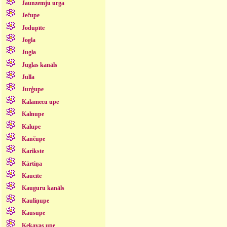
Jaunzemju urga
Ječupe
Jodupīte
Jogla
Jugla
Juglas kanāls
Julla
Jurģupe
Kalamecu upe
Kalnupe
Kalupe
Kančupe
Karikste
Kārtiņa
Kaucīte
Kauguru kanāls
Kauliņupe
Kausupe
Ķekavas upe