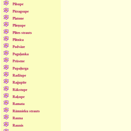
Pilsupe
Pitragsupe
Platone
Plieņupe
Plītes strauts
Plītnīca
Podvāze
Poguļanka
Prūsene
Pupaļurga
Radžupe
Raģupīte
Rākstupe
Raķupe
Ramata
Rāmnieku strauts
Rauna
Raunis