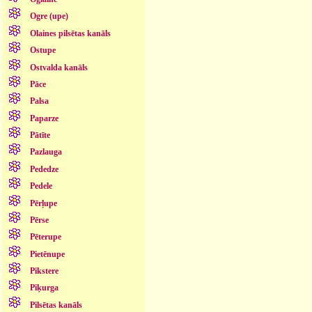
Ogre (upe)
Olaines pilsētas kanāls
Ostupe
Ostvalda kanāls
Pāce
Palsa
Paparze
Pātīte
Pazlauga
Pededze
Pedele
Pērļupe
Pērse
Pēterupe
Pietēnupe
Pikstere
Piķurga
Pilsētas kanāls