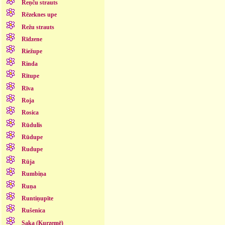
Reņču strauts
Rēzeknes upe
Režu strauts
Rīdzene
Riežupe
Rinda
Rītupe
Rīva
Roja
Rosica
Rūdulis
Rūdupe
Rudupe
Rūja
Rumbiņa
Ruņa
Runtiņupīte
Rušenica
Saka (Kurzemē)