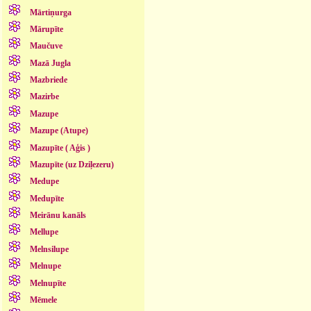
Mārtiņurga
Mārupīte
Maučuve
Mazā Jugla
Mazbriede
Mazirbe
Mazupe
Mazupe (Atupe)
Mazupīte ( Aģis )
Mazupīte (uz Dziļezeru)
Medupe
Medupīte
Meirānu kanāls
Mellupe
Melnsilupe
Melnupe
Melnupīte
Mēmele