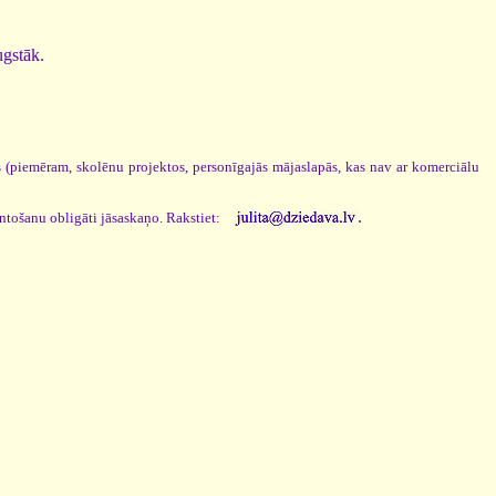
ugstāk.
os (piemēram, skolēnu projektos, personīgajās mājaslapās, kas nav ar komerciālu
.
antošanu obligāti jāsaskaņo. Rakstiet: