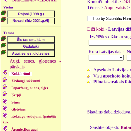
Daba.dziedava.lv
VEIDOTĀJI
Konkrēti objekti >
Diži
Vietas
Tēmas >
Augu valsts
>
Diži koki
-
Latvijas di
Tēmas
Izvēlēties dižkoku sug
Kura Latvijas daļa:
No
Augi, sēnes, gļotsēnes -
pārskats
Apsekoto
Latvijas 
Koki, krūmi
Visu
apsekoto koku
Ziedaugi, sīkkrūmi
Pilnais saraksts fo
Paparžaugi, sūnas, aļģes
Ķērpji
Sēnes
Gļotsēnes
Skatāms daba.dziedava.
Kokaugu veidojumi; īpatnējie
koki
Saistītie objekti:
Botān
Ārstniecības augi