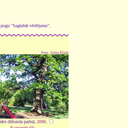
ed pogu "Saglabāt vērtējumu".
Foto:
Julita Kluša
ides dižozola paēnā,
2006
.
Komentēt (0)