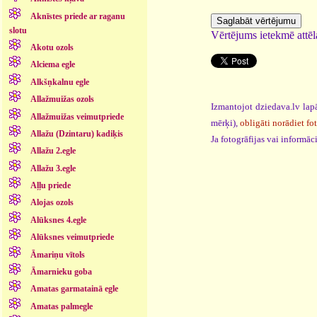
Aknīstes priede ar raganu
slotu
Vērtējums ietekmē attēla
Akotu ozols
Alciema egle
Alkšņkalnu egle
Allažmuižas ozols
Izmantojot dziedava.lv lapā
Allažmuižas veimutpriede
mērķi),
obligāti norādiet fo
Allažu (Dzintaru) kadiķis
Ja fotogrāfijas vai informā
Allažu 2.egle
Allažu 3.egle
Aļļu priede
Alojas ozols
Alūksnes 4.egle
Alūksnes veimutpriede
Āmariņu vītols
Āmarnieku goba
Amatas garmatainā egle
Amatas palmegle