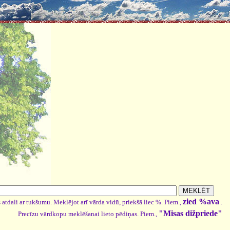
zied %ava
 atdali ar tukšumu. Meklējot arī vārda vidū, priekšā liec %. Piem.,
.
"Misas dižpriede"
Precīzu vārdkopu meklēšanai lieto pēdiņas. Piem.,