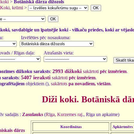
 koki
>
Botāniskā dārza dižozols
Koki, krūmi
>
žkoki, savdabīgie un īpatnējie koki - vilkaču priedes, koki ar vējasl
u:
Izvēlēties pēc nosaukuma:
vads / Rīgas daļa:
Atrašanās vieta:
2993 dižkoki
nozīmes dižkoku saraksts
:
sakārtoti
pēc izmēriem
.
5407 ieraksti
 saraksts
:
sakārtoti
pēc izmēriem
.
tografētajiem
objektiem (
),
sakārtots
pa novadiem, vietām
.
Diži koki. Botāniskā dā
lv sadaļās :
Zasulauks
(
Rīga, Kurzemes raj.
, Rīga un apkaime)
Koordinātas
Apkārtmērs
iskais dārzs