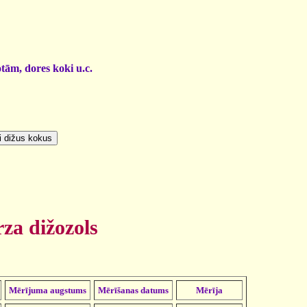
otām, dores koki u.c.
rza dižozols
Mērījuma augstums
Mērīšanas datums
Mērīja