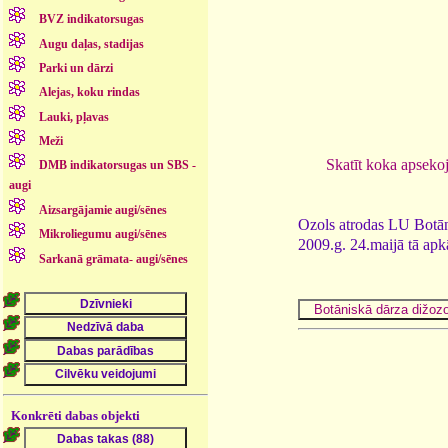
BVZ indikatorsugas
Augu daļas, stadijas
Parki un dārzi
Alejas, koku rindas
Lauki, pļavas
Meži
Skatīt koka apseko
DMB indikatorsugas un SBS -
augi
Aizsargājamie augi/sēnes
Ozols atrodas LU Botānis
Mikroliegumu augi/sēnes
2009.g. 24.maijā tā ap
Sarkanā grāmata- augi/sēnes
Konkrēti dabas objekti