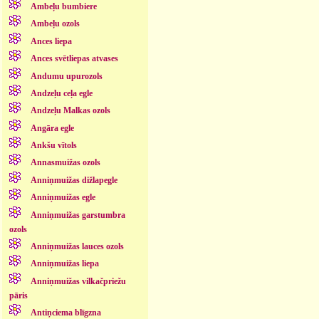
Ambeļu bumbiere
Ambeļu ozols
Ances liepa
Ances svētliepas atvases
Andumu upurozols
Andzeļu ceļa egle
Andzeļu Malkas ozols
Angāra egle
Ankšu vītols
Annasmuižas ozols
Anniņmuižas dižlapegle
Anniņmuižas egle
Anniņmuižas garstumbra
ozols
Anniņmuižas lauces ozols
Anniņmuižas liepa
Anniņmuižas vilkačpriežu
pāris
Antiņciema blīgzna