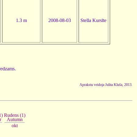
1.3 m
2008-08-03
Stella Kursīte
 redzams.
Aprakstu veidoja Julita Kluša, 2013.
1)
Rudens (1)
r
Autumn
okt