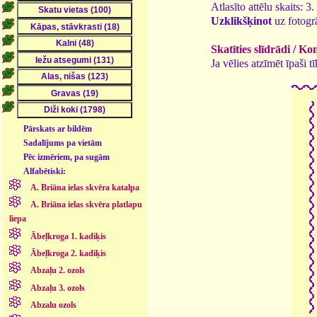
Atlasīto attēlu skaits: 3
Uzklikšķinot
uz fotogrā
Skatīties slīdrādi
/
Kom
Ja vēlies atzīmēt īpaši 
Pārskats ar bildēm
Sadalījums pa vietām
Pēc izmēriem, pa sugām
Alfabētiski:
A. Briāna ielas skvēra katalpa
A. Briāna ielas skvēra platlapu
liepa
Ābeļkroga 1. kadiķis
Ābeļkroga 2. kadiķis
Abzaļu 2. ozols
Abzaļu 3. ozols
Abzalu ozols