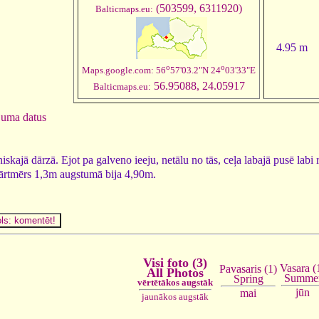
(503599, 6311920)
Balticmaps.eu:
4.95 m
o
o
Maps.google.com: 56
57'03.2"N 24
03'33"E
56.95088, 24.05917
Balticmaps.eu:
juma datus
kajā dārzā. Ejot pa galveno ieeju, netālu no tās, ceļa labajā pusē labi
kārtmērs 1,3m augstumā bija 4,90m.
Visi foto (3)
Vasara (
Pavasaris (1)
All Photos
Summe
Spring
vērtētākos augstāk
jūn
mai
jaunākos augstāk