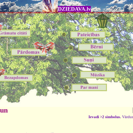
DZIEDAVA.lv
 un
Ievadi >2 simbolus.
Vārdus