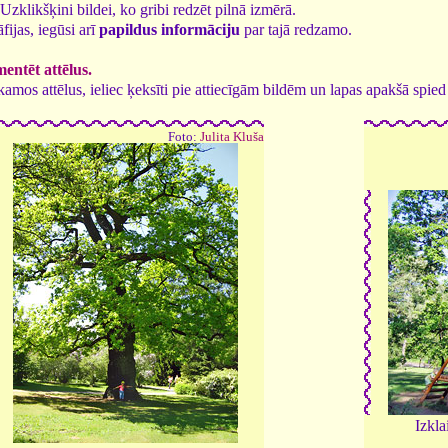
. Uzklikšķini bildei, ko gribi redzēt pilnā izmērā.
fijas, iegūsi arī
papildus informāciju
par tajā redzamo.
entēt attēlus.
tīkamos attēlus, ieliec ķeksīti pie attiecīgām bildēm un lapas apakšā spi
Foto:
Julita Kluša
Izkla