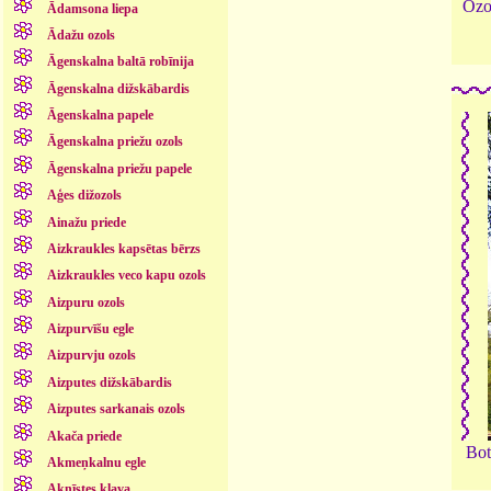
Ozo
Ādamsona liepa
Ādažu ozols
Āgenskalna baltā robīnija
Āgenskalna dižskābardis
Āgenskalna papele
Āgenskalna priežu ozols
Āgenskalna priežu papele
Aģes dižozols
Ainažu priede
Aizkraukles kapsētas bērzs
Aizkraukles veco kapu ozols
Aizpuru ozols
Aizpurvīšu egle
Aizpurvju ozols
Aizputes dižskābardis
Aizputes sarkanais ozols
Akača priede
Bot
Akmeņkalnu egle
Aknīstes kļava