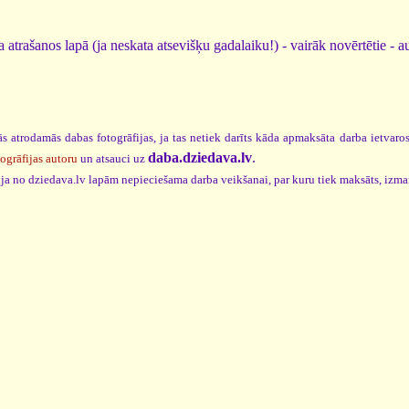
 atrašanos lapā (ja neskata atsevišķu gadalaiku!) - vairāk novērtētie - a
s atrodamās dabas fotogrāfijas, ja tas netiek darīts kāda apmaksāta darba ietvar
daba.dziedava.lv
.
togrāfijas autoru
un atsauci uz
cija no dziedava.lv lapām nepieciešama darba veikšanai, par kuru tiek maksāts, izm