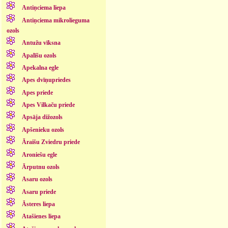
Antiņciema liepa
Antiņciema mikrolieguma
ozols
Antužu vīksna
Apalīšu ozols
Apekalna egle
Apes dvīņupriedes
Apes priede
Apes Vilkaču priede
Apsāja dižozols
Apšenieku ozols
Āraišu Zviedru priede
Aroniešu egle
Ārputnu ozols
Asaru ozols
Asaru priede
Āsteres liepa
Atašienes liepa