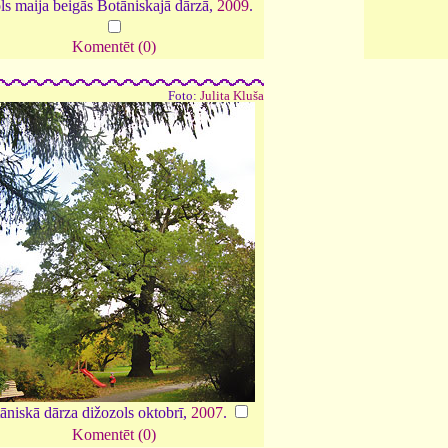
ls maija beigās Botāniskajā dārzā,
2009
.
Komentēt (0)
Foto:
Julita Kluša
āniskā dārza dižozols oktobrī,
2007
.
Komentēt (0)