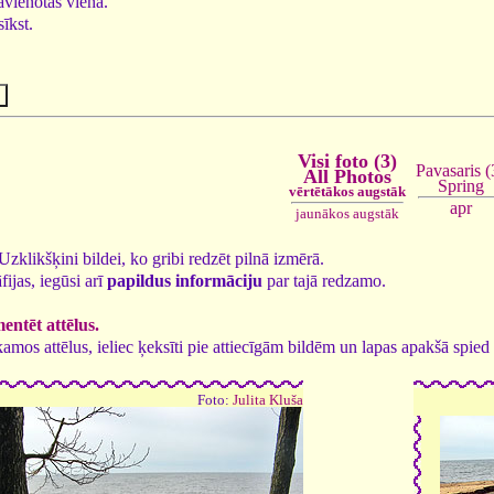
savienotas vienā.
īkst.
Visi foto (3)
Pavasaris (
All Photos
Spring
vērtētākos augstāk
apr
jaunākos augstāk
. Uzklikšķini bildei, ko gribi redzēt pilnā izmērā.
fijas, iegūsi arī
papildus informāciju
par tajā redzamo.
ntēt attēlus.
tīkamos attēlus, ieliec ķeksīti pie attiecīgām bildēm un lapas apakšā spi
Foto:
Julita Kluša