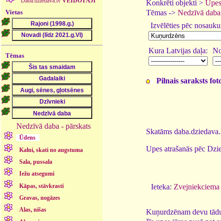
Daba.dziedava.lv
VEIDOTĀJI
Konkrēti objekti >
Upes
Vietas
Tēmas ->
Nedzīvā daba
Izvēlēties pēc nosauk
Kura Latvijas daļa:
No
Tēmas
Pilnais saraksts fo
Nedzīvā daba - pārskats
Skatāms daba.dziedava.l
Ūdens
Upes atrašanās pēc Dzie
Kalni, skati no augstuma
Sala, pussala
Iežu atsegumi
Kāpas, stāvkrasti
Ieteka:
Zvejniekciema 
Gravas, nogāzes
Alas, nišas
Kuņurdzēnam devu tādu v