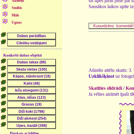
šīs upes jūras pusē pat 
Akmeņi
Sausākos laikos upīte izs
Smiltis
Māls
Uguns
Konkrēti dabas objekti
Atlasīto attēlu skaits: 3
Uzklikšķinot
uz fotogrā
Skatīties slīdrādi
/
Kome
Ja vēlies atzīmēt īpaši 
Pārskats ar bildēm