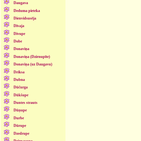
Daugava
Deduma pieteka
Dienvidsusēja
Dīvaja
Divupe
Dobe
Donaviņa
Donaviņa (Dzirnupīte)
Donaviņa (uz Daugavu)
Driksa
Dubna
Dūčurga
Dūkšupe
Duntes strauts
Dūņupe
Durbe
Dūrupe
Dzedrupe
Dzirnavupe