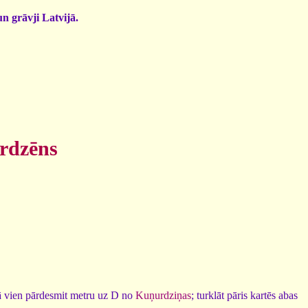
un grāvji Latvijā.
urdzēns
rā vien pārdesmit metru uz D no
Kuņurdziņas
; turklāt pāris kartēs abas