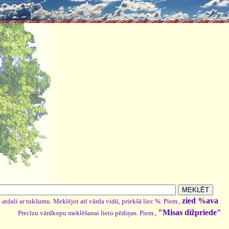
zied %ava
 atdali ar tukšumu. Meklējot arī vārda vidū, priekšā liec %. Piem.,
.
"Misas dižpriede"
Precīzu vārdkopu meklēšanai lieto pēdiņas. Piem.,