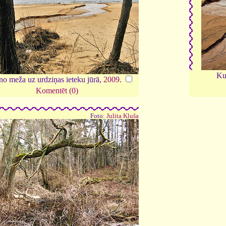
Ku
no meža uz urdziņas ieteku jūrā,
2009
.
Komentēt (0)
Foto:
Julita Kluša