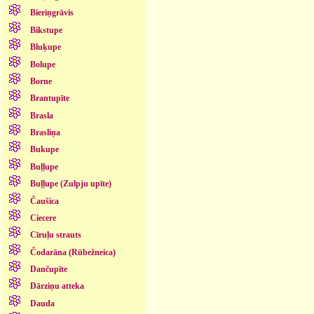
Bieriņgrāvis
Bikstupe
Bluķupe
Bolupe
Borne
Brantupīte
Brasla
Brasliņa
Bukupe
Buļļupe
Buļļupe (Zulpju upīte)
Čaušica
Ciecere
Cīruļu strauts
Čodarāna (Rūbežneica)
Dančupīte
Dārziņu atteka
Dauda