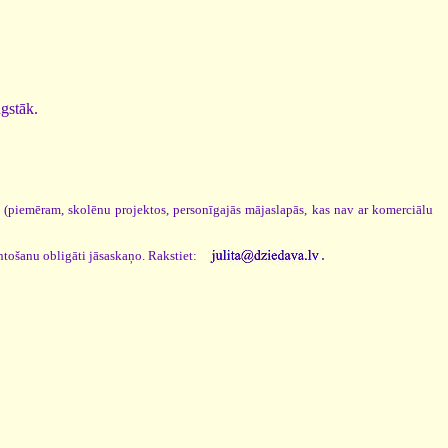
ugstāk.
s (piemēram, skolēnu projektos, personīgajās mājaslapās, kas nav ar komerciālu
.
ntošanu obligāti jāsaskaņo. Rakstiet: