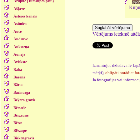
Arupīte (Tumšupes piet.)
Kuņur
Ašķere
Āsteres kanāls
Asūnīca
Auce
Vērtējums ietekmē attēla
Audruve
Auksteņa
Auneja
Aviekste
Izmantojot dziedava.lv lapā
Balta
mērķi),
obligāti norādiet fot
Barans
Ja fotogrāfijas vai informā
Bārta
Bazinurga
Beķera grāvis
Bērstele
Bērzaune
Bērze
Bērzupe
Bieķengrāvis