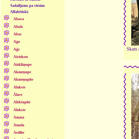
Sadalījums pa vietām
Alfabētiski:
Abava
Abuls
Abze
Aga
Skats 
Aģe
Aiviekste
Aizklāņupe
Akmeņupe
Akmeņupīte
Alakste
Ālave
Alekšupīte
Alokste
Amata
Amula
Arālīte