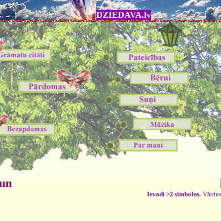
DZIEDAVA.lv
 un
Ievadi >2 simbolus.
Vārdus