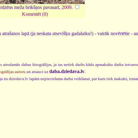
dzēns meža brikšņos pavasarī,
2009
.
Komentēt (0)
 atrašanos lapā (ja neskata atsevišķu gadalaiku!) - vairāk novērtētie - a
s atrodamās dabas fotogrāfijas, ja tas netiek darīts kāda apmaksāta darba ietvaro
daba.dziedava.lv
.
ogrāfijas autoru
un atsauci uz
cija no dziedava.lv lapām nepieciešama darba veikšanai, par kuru tiek maksāts, izma