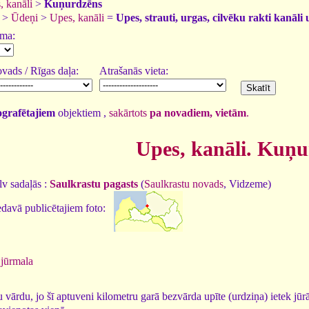
, kanāli
>
Kuņurdzēns
>
Ūdeņi
>
Upes, kanāli
=
Upes, strauti, urgas, cilvēku rakti kanāli 
uma:
vads / Rīgas daļa:
Atrašanās vieta:
tografētajiem
objektiem ,
sakārtots
pa novadiem, vietām
.
Upes, kanāli. Kuņ
v sadaļās :
Saulkrastu pagasts
(
Saulkrastu novads
, Vidzeme)
davā publicētajiem foto:
jūrmala
ārdu, jo šī aptuveni kilometru garā bezvārda upīte (urdziņa) ietek jū