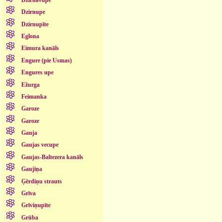
Dzirnupe
Dzirnupīte
Eglona
Eimura kanāls
Engure (pie Usmas)
Engures upe
Ežurga
Feimanka
Garoze
Garoze
Gauja
Gaujas vecupe
Gaujas-Baltezera kanāls
Gaujiņa
Ģērdiņu strauts
Grīva
Grīviņupīte
Grūba