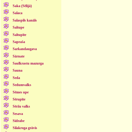
Saka (Sēlijā)
Salaca
Salaspils kanāls
Saltupe
Saltupīte
Sapraša
Sarkandaugava
Sārnate
Saulkrastu mazurga
Sauna
Seda
Sedumvalks
Sēmes upe
Sērupīte
Sēržu valks
Sesava
Sidrabe
Silakroga grāvis