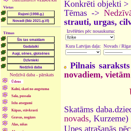
Daba.dziedava.lv
VEIDOTĀJI
Konkrēti objekti >
Vietas
Tēmas ->
Nedzīv
strauti, urgas, ci
Izvēlēties pēc nosaukuma:
Tēmas
Kura Latvijas daļa:
Novads / Rīgas
Pilnais saraksts
novadiem, vietām
Nedzīvā daba - pārskats
Ūdens
Kalni, skati no augstuma
Sala, pussala
Iežu atsegumi
Skatāms daba.dzied
Kāpas, stāvkrasti
novads
, Kurzeme)
Gravas, nogāzes
Alas, nišas
Upes atrašanās pēc