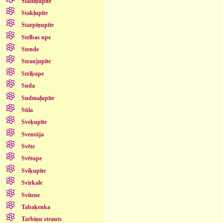
Stādiņupīte
Stakļupīte
Starpiņupīte
Stelbas upe
Stende
Straujupīte
Strīķupe
Suda
Sudmaļupīte
Sūla
Sveķupīte
Sventāja
Svēte
Svētupe
Svīķupīte
Svirkale
Svitene
Tabaķenka
Tarbiņu strauts