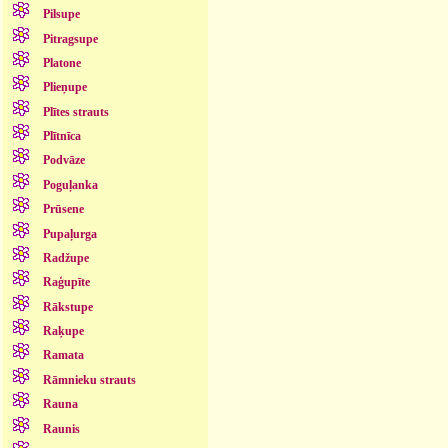
Pilsupe
Pitragsupe
Platone
Plieņupe
Plītes strauts
Plītnīca
Podvāze
Poguļanka
Prūsene
Pupaļurga
Radžupe
Raģupīte
Rākstupe
Raķupe
Ramata
Rāmnieku strauts
Rauna
Raunis