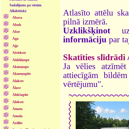
Sadalījums pa vietām
Atlasīto attēlu sk
Alfabētiski:
Abava
pilnā izmērā.
Abuls
Uzklikšķinot
uz 
Abze
informāciju
par ta
Aga
Aģe
Aiviekste
Skatīties slīdrādi
Aizklāņupe
Ja vēlies atzīmēt 
Akmeņupe
attiecīgām bildē
Akmeņupīte
Alakste
vērtējumu".
Ālave
Alekšupīte
Alokste
Amata
Amula
Arālīte