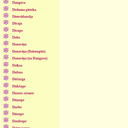
Daugava
Deduma pieteka
Dienvidsusēja
Dīvaja
Divupe
Dobe
Donaviņa
Donaviņa (Dzirnupīte)
Donaviņa (uz Daugavu)
Driksa
Dubna
Dūčurga
Dūkšupe
Duntes strauts
Dūņupe
Durbe
Dūrupe
Dzedrupe
Dzirnavupe