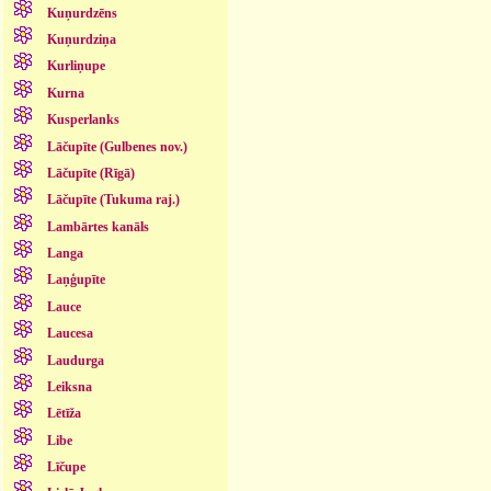
Kuņurdzēns
Kuņurdziņa
Kurliņupe
Kurna
Kusperlanks
Lāčupīte (Gulbenes nov.)
Lāčupīte (Rīgā)
Lāčupīte (Tukuma raj.)
Lambārtes kanāls
Langa
Laņģupīte
Lauce
Laucesa
Laudurga
Leiksna
Lētīža
Libe
Līčupe