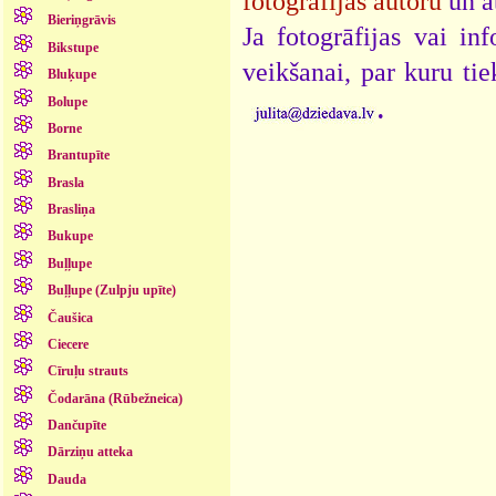
fotogrāfijas autoru
un a
Bieriņgrāvis
Ja fotogrāfijas vai i
Bikstupe
veikšanai, par kuru ti
Bluķupe
.
Bolupe
Borne
Brantupīte
Brasla
Brasliņa
Bukupe
Buļļupe
Buļļupe (Zulpju upīte)
Čaušica
Ciecere
Cīruļu strauts
Čodarāna (Rūbežneica)
Dančupīte
Dārziņu atteka
Dauda