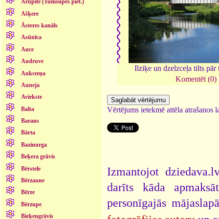
Arupīte (Tumšupes piet.)
Ašķere
Āsteres kanāls
Asūnīca
Auce
Audruve
Ilziķe un dzelzceļa tilts pār
Auksteņa
Komentēt (0)
Auneja
Aviekste
Balta
Vērtējums ietekmē attēla atrašanos la
Barans
Bārta
Bazinurga
Beķera grāvis
Bērstele
Izmantojot dziedava.lv
Bērzaune
darīts kāda apmaksāt
Bērze
personīgajās mājaslap
Bērzupe
Bieķengrāvis