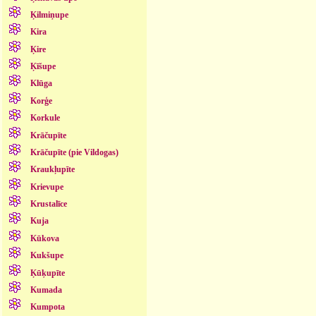
Ķilmiņupe
Kira
Ķire
Ķīšupe
Klūga
Korģe
Korkule
Krāčupīte
Krāčupīte (pie Vildogas)
Kraukļupīte
Krievupe
Krustalīce
Kuja
Kūkova
Kukšupe
Ķūķupīte
Kumada
Kumpota