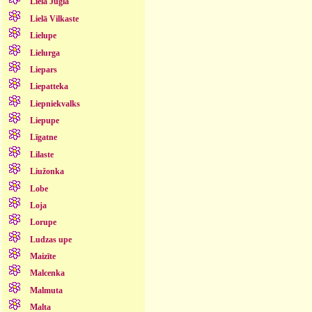
Lielā Jugla
Lielā Vilkaste
Lielupe
Lielurga
Liepars
Liepatteka
Liepniekvalks
Liepupe
Līgatne
Lilaste
Liužonka
Lobe
Loja
Lorupe
Ludzas upe
Maizīte
Malcenka
Malmuta
Malta