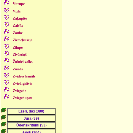
Vitrupe
Vizla
Zaķupīte
Zalvīte
Zaube
Ziemeļsusēja
Zilupe
Zīvārtiņš
Žulniekvalks
Zunds
Zvidzes kanāls
Zviedrgrāvis
Zvirgzde
Zvirgzdupīte