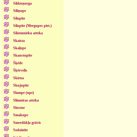
Sildzeņurga
Siliņupe
Silupīte
Silupīte (Mergupes piet.)
Silzemnieku atteka
Skaista
Skaļupe
Skanstupīte
Šķēde
Šķērvelis
Skirna
Skujupīte
Slampe (upe)
Slimnīcas atteka
Slocene
Smakupe
Smerdūkļa grāvis
Sodainīte