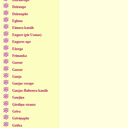
Dzirnupe
Dzirnupīte
Eglona
Eimura kanāls
Engure (pie Usmas)
Engures upe
Ežurga
Feimanka
Garoze
Garoze
Gauja
Gaujas vecupe
Gaujas-Baltezera kanāls
Gaujiņa
Ģērdiņu strauts
Grīva
Grīviņupīte
Grūba