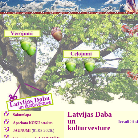
Latvijas Daba
Sākumlapa
un
Ievadi >2 s
Apsekoto KOKU
saraksts
kultūrvēsture
(01.08.2026.)
JAUNUMI