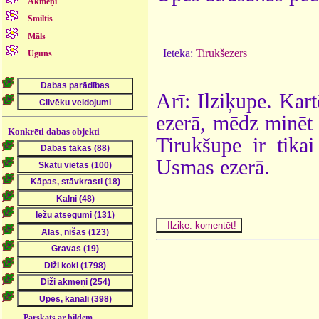
Akmeņi
Smiltis
Māls
Ieteka:
Tirukšezers
Uguns
Arī: Ilziķupe. Kart
ezerā, mēdz minēt
Konkrēti dabas objekti
Tirukšupe ir tika
Usmas ezerā.
Pārskats ar bildēm