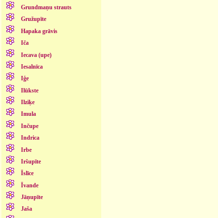
Grundmaņu strauts
Gružupīte
Hapaka grāvis
Iča
Iecava (upe)
Iesalnīca
Iģe
Ilūkste
Ilziķe
Imula
Inčupe
Indrica
Irbe
Iršupīte
Īslīce
Īvande
Jāņupīte
Jaša