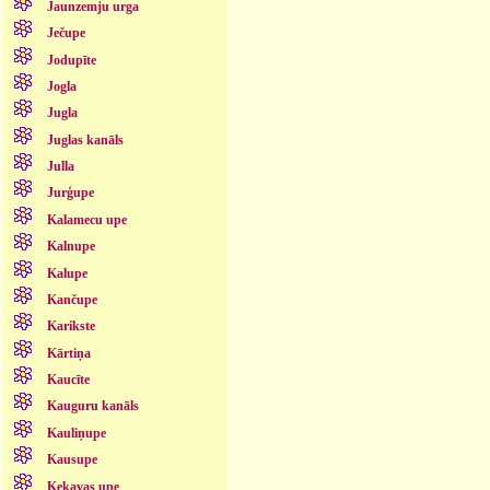
Jaunzemju urga
Ječupe
Jodupīte
Jogla
Jugla
Juglas kanāls
Julla
Jurģupe
Kalamecu upe
Kalnupe
Kalupe
Kančupe
Karikste
Kārtiņa
Kaucīte
Kauguru kanāls
Kauliņupe
Kausupe
Ķekavas upe