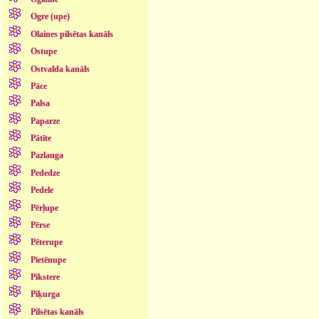
Ogre (upe)
Olaines pilsētas kanāls
Ostupe
Ostvalda kanāls
Pāce
Palsa
Paparze
Pātīte
Pazlauga
Pededze
Pedele
Pērļupe
Pērse
Pēterupe
Pietēnupe
Pikstere
Piķurga
Pilsētas kanāls