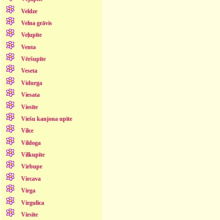
Veldze
Velna grāvis
Veļupīte
Venta
Vēršupīte
Veseta
Vidurga
Viesata
Viesīte
Viešu kanjona upīte
Vilce
Vildoga
Vilkupīte
Virbupe
Vircava
Virga
Virgulica
Virsīte