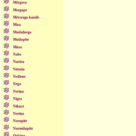
Mērgava
Mergupe
Mērsraga kanāls
Misa
Muižuļurga
Muižupīte
Mūsa
Nabe
Narūta
Nāruža
Nediene
Ņega
Neriņa
Nigra
Nikuce
Noriņa
Norupīte
Nurmižupīte
Oglaine