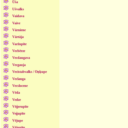
Ūša
Ušvalks
Vaidava
Vaive
Vārniene
Vārtāja
Varžupīte
Vecbērze
Vecdaugava
Vecgauja
Vecistabvalks / Oņķupe
Veclanga
Vecslocene
Vēda
Vedze
Vēģerupīte
Veģupīte
Vējupe
Vējupīte