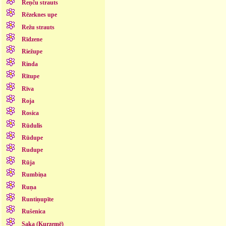
Reņču strauts
Rēzeknes upe
Režu strauts
Rīdzene
Riežupe
Rinda
Rītupe
Rīva
Roja
Rosica
Rūdulis
Rūdupe
Rudupe
Rūja
Rumbiņa
Ruņa
Runtiņupīte
Rušenica
Saka (Kurzemē)