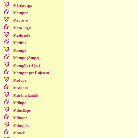
Mārtiņurga
Mārupīte
Maučuve
Mazā Jugla
Mazbriede
Mazirbe
Mazupe
Mazupe (Atupe)
Mazupīte ( Aģis )
Mazupīte (uz Dziļezeru)
Medupe
Medupīte
Meirānu kanāls
Mellupe
Melnsilupe
Melnupe
Melnupīte
Mēmele