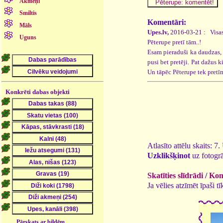
Akmeņi
Smiltis
Komentāri:
Māls
Upes.lv,
2016-03-21 :
Visas
Uguns
Pēterupe pretī tām..!
Esam pieraduši ka daudzas, g
pusi bet pretēji. Pat dažus 
Un tāpēc Pēterupe tek pret
Konkrēti dabas objekti
Atlasīto attēlu skaits: 7
Uzklikšķinot
uz fotogrā
Skatīties slīdrādi
/
Kome
Ja vēlies atzīmēt īpaši 
Pārskats ar bildēm