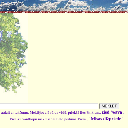
zied %ava
 atdali ar tukšumu. Meklējot arī vārda vidū, priekšā liec %. Piem.,
.
"Misas dižpriede"
Precīzu vārdkopu meklēšanai lieto pēdiņas. Piem.,