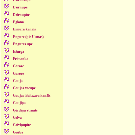
Dzirnupe
Dzirnupīte
Eglona
Eimura kanāls
Engure (pie Usmas)
Engures upe
Ežurga
Feimanka
Garoze
Garoze
Gauja
Gaujas vecupe
Gaujas-Baltezera kanāls
Gaujiņa
Ģērdiņu strauts
Grīva
Grīviņupīte
Grūba