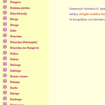
Daugava
Deduma pieteka
Izmantojot dziedava.lv lapā
Dienvidsusēja
mērķi),
obligāti norādiet fot
Ja fotogrāfijas vai informā
Dīvaja
Divupe
Dobe
Donaviņa
Donaviņa (Dzirnupīte)
Donaviņa (uz Daugavu)
Driksa
Dubna
Dūčurga
Dūkšupe
Duntes strauts
Dūņupe
Durbe
Dūrupe
Dzedrupe
Dzirnavupe