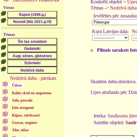
Daba.dziedava.lv
VEIDOTĀJI
Konkrēti objekti >
Upes
Vietas
Tēmas ->
Nedzīvā daba
Izvēlēties pēc nosauk
Kura Latvijas daļa:
No
Tēmas
Pilnais saraksts fo
Nedzīvā daba - pārskats
Skatāms daba.dziedava.l
Ūdens
Upes atrašanās pēc Dzie
Kalni, skati no augstuma
Sala, pussala
Iežu atsegumi
Kāpas, stāvkrasti
Ieteka:
Saulkrastu jūr
Saistītie objekti:
Saulr
Gravas, nogāzes
Alas, nišas