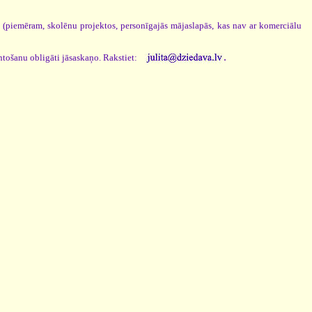
s (piemēram, skolēnu projektos, personīgajās mājaslapās, kas nav ar komerciālu
.
ntošanu obligāti jāsaskaņo. Rakstiet: