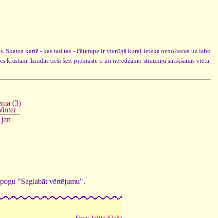
. Skatos kartē - kas tad tas - Pēterupe ir vienīgā kurai ieteka nenoliecas uz labo
s krastam. Izrādās tieši šeit piekrastē ir arī neredzamo straumju satikšanās vieta.
ema (3)
inter
jan
ed pogu "Saglabāt vērtējumu".
Foto:
Julita Kluša