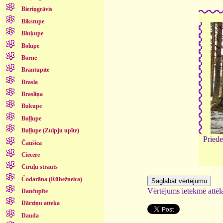
Bieriņgrāvis
Bikstupe
Bluķupe
Bolupe
Borne
Brantupīte
Brasla
Brasliņa
Bukupe
Buļļupe
Buļļupe (Zulpju upīte)
Priede
Čaušica
Ciecere
Cīruļu strauts
Čodarāna (Rūbežneica)
Vērtējums ietekmē attēla
Dančupīte
Dārziņu atteka
Dauda