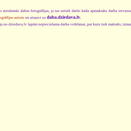
s atrodamās dabas fotogrāfijas, ja tas netiek darīts kāda apmaksāta darba ietvaro
daba.dziedava.lv
.
ogrāfijas autoru
un atsauci uz
cija no dziedava.lv lapām nepieciešama darba veikšanai, par kuru tiek maksāts, izma