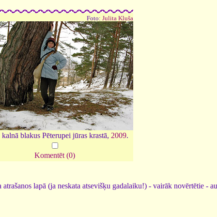
Foto:
Julita Kluša
 kalnā blakus Pēterupei jūras krastā,
2009
.
Komentēt (0)
 atrašanos lapā (ja neskata atsevišķu gadalaiku!) - vairāk novērtētie - a