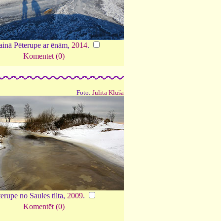
ainā Pēterupe ar ēnām,
2014
.
Komentēt (0)
Foto:
Julita Kluša
erupe no Saules tilta,
2009
.
Komentēt (0)