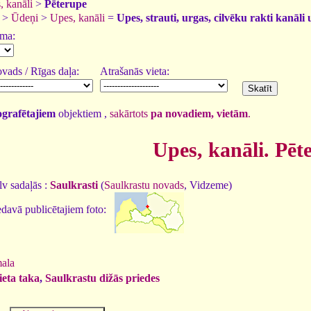
, kanāli
>
Pēterupe
>
Ūdeņi
>
Upes, kanāli
=
Upes, strauti, urgas, cilvēku rakti kanāli 
uma:
vads / Rīgas daļa:
Atrašanās vieta:
tografētajiem
objektiem ,
sakārtots
pa novadiem, vietām
.
Upes, kanāli. Pēt
v sadaļās :
Saulkrasti
(
Saulkrastu novads
, Vidzeme)
davā publicētajiem foto:
mala
ieta taka
,
Saulkrastu dižās priedes