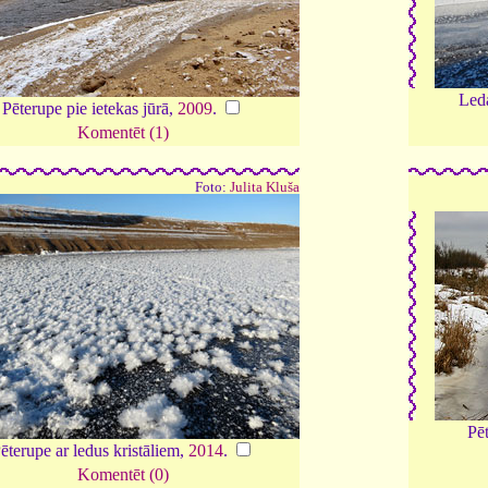
Led
Pēterupe pie ietekas jūrā,
2009
.
Komentēt (1)
Foto:
Julita Kluša
Pēt
ēterupe ar ledus kristāliem,
2014
.
Komentēt (0)