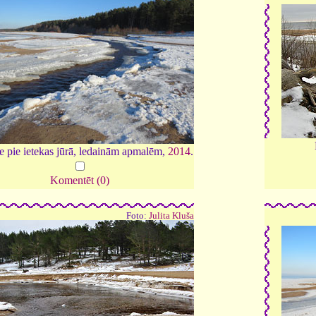
e pie ietekas jūrā, ledainām apmalēm,
2014
.
Komentēt (0)
Foto:
Julita Kluša