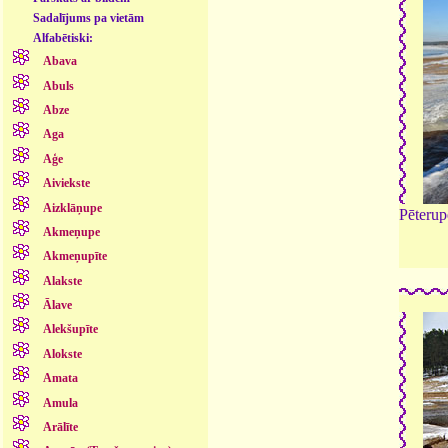
Sadalījums pa vietām
Alfabētiski:
Abava
Abuls
Abze
Aga
Aģe
Aiviekste
Aizklāņupe
Pēterup
Akmeņupe
Akmeņupīte
Alakste
Ālave
Alekšupīte
Alokste
Amata
Amula
Arālīte