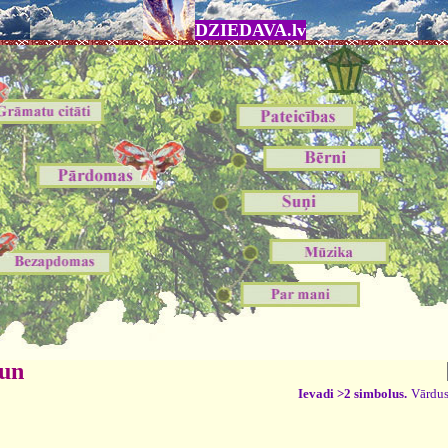
DZIEDAVA.lv
 un
Ievadi >2 simbolus.
Vārdus