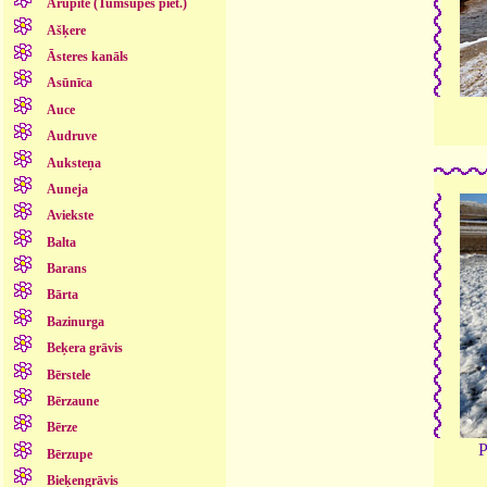
Arupīte (Tumšupes piet.)
Ašķere
Āsteres kanāls
Asūnīca
Auce
Audruve
Auksteņa
Auneja
Aviekste
Balta
Barans
Bārta
Bazinurga
Beķera grāvis
Bērstele
Bērzaune
Bērze
P
Bērzupe
Bieķengrāvis