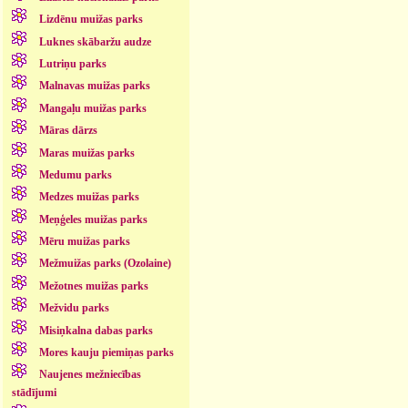
Lizdēnu muižas parks
Luknes skābaržu audze
Lutriņu parks
Malnavas muižas parks
Mangaļu muižas parks
Māras dārzs
Maras muižas parks
Medumu parks
Medzes muižas parks
Meņģeles muižas parks
Mēru muižas parks
Mežmuižas parks (Ozolaine)
Mežotnes muižas parks
Mežvidu parks
Misiņkalna dabas parks
Mores kauju piemiņas parks
Naujenes mežniecības
stādījumi