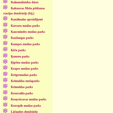
Kalnmuižnieku dārzs
Kalsnavas Mežu pētīšanas
stacijas dendrārijs (bij.)
Kanālmalas apstādījumi
Katvaru muižas parks
Kaucmindes muižas parks
Kazdangas parks
Kazupes muižas parks
Ķēču parks
Ķemeru parks
Ķipēnu muižas parks
Krapes muižas parks
Krēgermuižas parks
Krimuldas mežaparks
Krimuldas parks
Kronvalda parks
Kroņvircavas muižas parks
Krustpils muižas parks
Lāčupītes dendrārijs