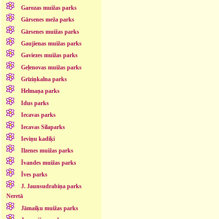
Garozas muižas parks
Gārsenes meža parks
Gārsenes muižas parks
Gaujienas muižas parks
Gaviezes muižas parks
Geļenovas muižas parks
Grīziņkalna parks
Helmaņa parks
Idus parks
Iecavas parks
Iecavas Silaparks
Ieviņu kadiķi
Ilzenes muižas parks
Īvandes muižas parks
Īves parks
J. Jaunsudrabiņa parks
Neretā
Jāmaiķu muižas parks