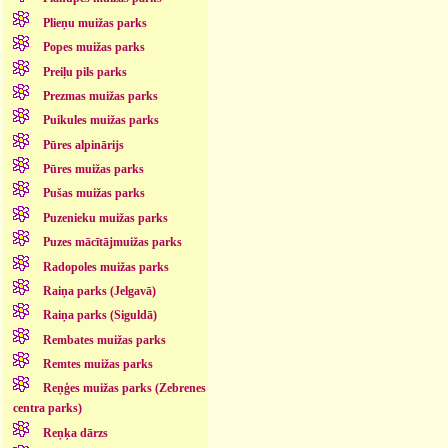
Plieņu muižas parks
Popes muižas parks
Preiļu pils parks
Prezmas muižas parks
Puikules muižas parks
Pūres alpinārijs
Pūres muižas parks
Pušas muižas parks
Puzenieku muižas parks
Puzes mācītājmuižas parks
Radopoles muižas parks
Raiņa parks (Jelgavā)
Raiņa parks (Siguldā)
Rembates muižas parks
Remtes muižas parks
Reņģes muižas parks (Zebrenes
centra parks)
Reņķa dārzs