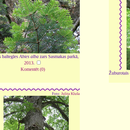
s baltegles
Abies alba
zars Sasmakas parkā,
2013
.
Komentēt (0)
Žuburotais
Foto:
Julita Kluša