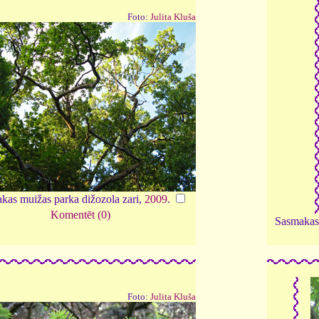
Foto:
Julita Kluša
kas muižas parka dižozola zari,
2009
.
Komentēt (0)
Sasmakas 
Foto:
Julita Kluša