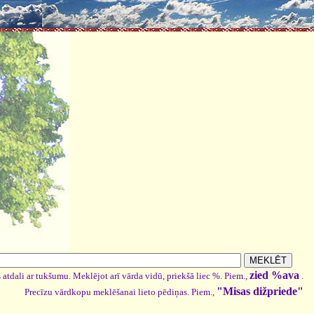
zied %ava
 atdali ar tukšumu. Meklējot arī vārda vidū, priekšā liec %. Piem.,
.
"Misas dižpriede"
Precīzu vārdkopu meklēšanai lieto pēdiņas. Piem.,