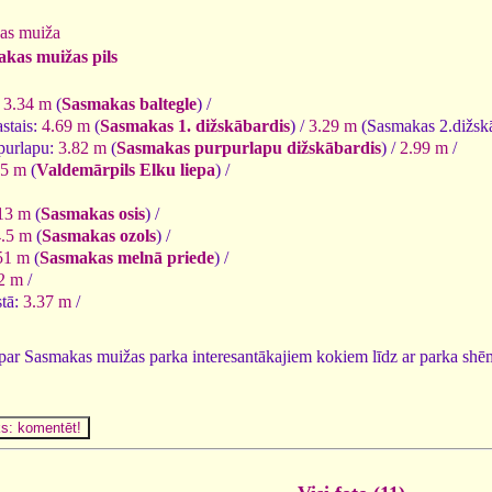
as muiža
kas muižas pils
:
3.34 m
(
Sasmakas baltegle
) /
astais:
4.69 m
(
Sasmakas 1. dižskābardis
) /
3.29 m
(Sasmakas 2.dižskā
rpurlapu:
3.82 m
(
Sasmakas purpurlapu dižskābardis
) /
2.99 m
/
65 m
(
Valdemārpils Elku liepa
) /
13 m
(
Sasmakas osis
) /
4.5 m
(
Sasmakas ozols
) /
51 m
(
Sasmakas melnā priede
) /
2 m
/
stā:
3.37 m
/
 par Sasmakas muižas parka interesantākajiem kokiem līdz ar parka sh