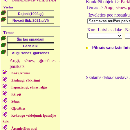
Daba.dziedava.lv
VEIDOTĀJI
Konkrēti objekti >
Parki
Vietas
Tēmas ->
Augi, sēnes, 
Izvēlēties pēc nosauk
Kura Latvijas daļa:
No
Tēmas
Pilnais saraksts fo
Augi, sēnes, gļotsēnes -
pārskats
Koki, krūmi
Skatāms daba.dziedava.l
Ziedaugi, sīkkrūmi
Paparžaugi, sūnas, aļģes
Ķērpji
Sēnes
Gļotsēnes
Kokaugu veidojumi; īpatnējie
koki
Ārstniecības augi