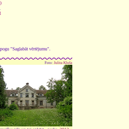
)
g
ed pogu "Saglabāt vērtējumu".
Foto:
Julita Kluša