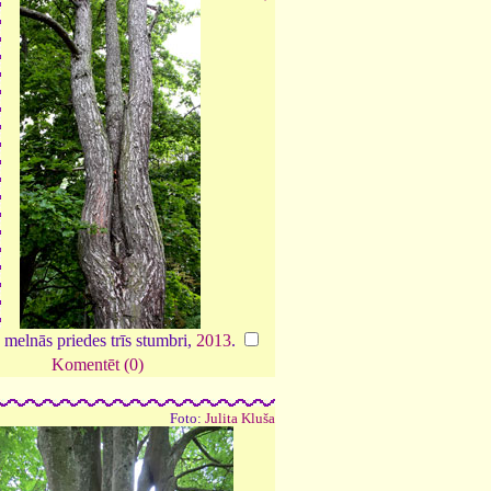
melnās priedes trīs stumbri,
2013
.
Komentēt (0)
Foto:
Julita Kluša