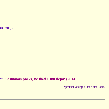
bardis) /
ēmu:
Sasmakas parks, ne tikai Elku liepa!
(2014.)
.
Aprakstu veidoja Julita Kluša, 2015.