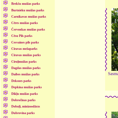
Brekšu muižas parks
Burtnieku muižas parks
Carnikavas muižas parks
Cēres muižas parks
Červonkas muižas parks
Cēsu Pils parks
Cesvaines pils parks
Cīravas mežaparks
Cīravas muižas parks
Cīruļmuižas parks
Dagdas muižas parks
Sasma
Daibes muižas parks
Deksnes parks
Depkina muižas parks
Dikļu muižas parks
Dobročinas parks
Dobuļi, minizoodārzs
Dubrovina parks