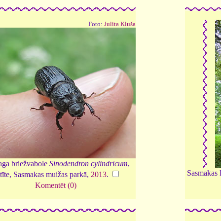
Foto:
Julita Kluša
aga briežvabole
Sinodendron cylindricum
,
Sasmakas l
tīte, Sasmakas muižas parkā,
2013
.
Komentēt (0)