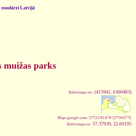
 zoodārzi Latvijā
s muižas parks
(415941, 6360483)
Balticmaps.eu:
o
o
Maps.google.com: 57
22'45.8"N 22
36'07"E
57.37939, 22.60195
Balticmaps.eu: