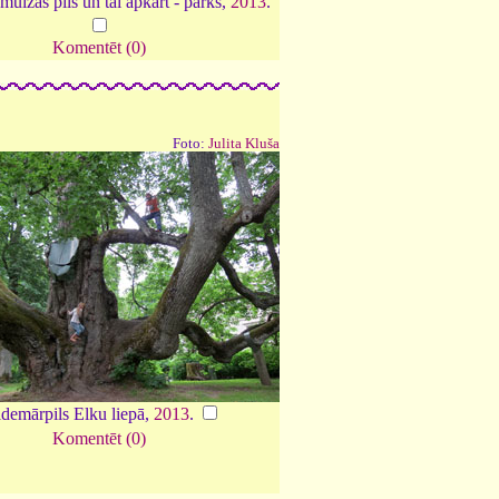
uižas pils un tai apkārt - parks,
2013
.
Komentēt (0)
Foto:
Julita Kluša
demārpils Elku liepā,
2013
.
Komentēt (0)