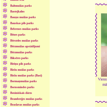
Baltmuižas parks
Bastejkalns
Bauņu muižas parks
Bauskas pils parks
Bebrenes muižas parks
Bēnes parks
Bērsteles muižas parks
Bērzmuižas apstādījumi
Bērzmuižas parks
Biksēres parks
Bīriņu pils parks
Biržu muižas parks
Biržu muižas parks (Basi)
Vienr
Bormaņmuižas parks
mā
Bornsmindes parks
Botāniskais dārzs
Bramberģes muižas parks
Braslavas muižas parks