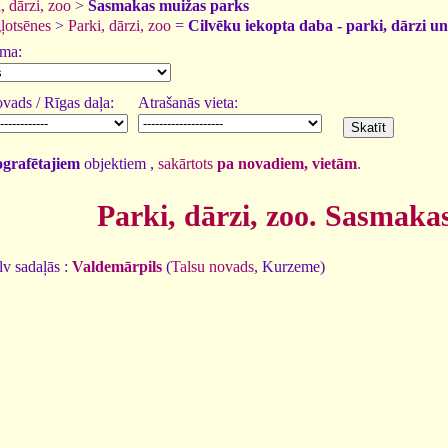
, dārzi, zoo
>
Sasmakas muižas parks
gļotsēnes
>
Parki, dārzi, zoo
=
Cilvēku iekopta daba - parki, dārzi un
uma:
vads / Rīgas daļa:
Atrašanās vieta:
tografētajiem
objektiem ,
sakārtots
pa novadiem, vietām
.
Parki, dārzi, zoo. Sasmaka
v sadaļās :
Valdemārpils
(
Talsu novads
, Kurzeme)