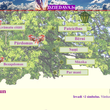
DZIEDAVA.lv
 un
Ievadi >2 simbolus.
Vārdus