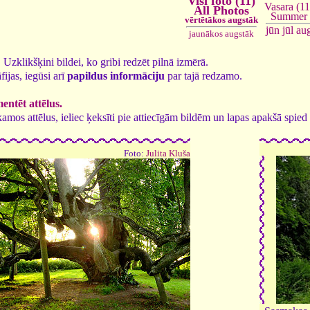
Visi foto (11)
Vasara (11
All Photos
Summer
vērtētākos augstāk
jūn
jūl
au
jaunākos augstāk
1. Uzklikšķini bildei, ko gribi redzēt pilnā izmērā.
fijas, iegūsi arī
papildus informāciju
par tajā redzamo.
ntēt attēlus.
tīkamos attēlus, ieliec ķeksīti pie attiecīgām bildēm un lapas apakšā spi
Foto:
Julita Kluša