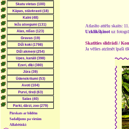
Atlasīto attēlu skaits: 1
Uzklikšķinot
uz fotogrā
Skatīties slīdrādi
/
Kome
Ja vēlies atzīmēt īpaši 
Pārskats ar bildēm
Sadalījums pa vietām
Alfabētiski: