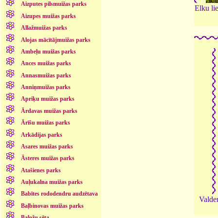
Aizputes pilsmuižas parks
Elku lie
Aizupes muižas parks
Allažmuižas parks
Alojas mācītājmuižas parks
Ambeļu muižas parks
Ances muižas parks
Annasmuižas parks
Anniņmuižas parks
Apriķu muižas parks
Ārdavas muižas parks
Ārīšu muižas parks
Arkādijas parks
Asares muižas parks
Āsteres muižas parks
Atašienes parks
Auļukalna muižas parks
Babītes rododendru audzētava
Valde
Baļbinovas muižas parks
Baložu sēta