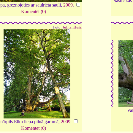
Sasmakas m
pa, greznojoties ar saulrieta sauli,
2009
.
Komentēt (0)
Foto:
Julita Kluša
Val
mārpils Elku liepa pilnā garumā,
2009
.
Komentēt (0)