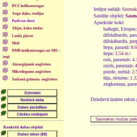
BVZ indikatorsugas
Ietilpst sadaļā:
Sasmak
Augu daļas, stadijas
Saistītie objekti:
Sasma
Parki un dārzi
Apsekotie koki:
Alejas, koku rindas
baltegle, Eiropas
dižskābardis, par
Lauki, pļavas
dižskābardis, pu
Meži
liepa, parastā:
8.
DMB indikatorsugas un SBS -
liepa:
3.54 m
/
augi
osis, parastais:
4.
Aizsargājamie augi/sēnes
ozols, parastais:
priede, melnā:
2.
Mikroliegumu augi/sēnes
tūja, rietumu:
1.3
Sarkanā grāmata- augi/sēnes
zirgkastaņa, para
Dziedavā lasāms raksts
Konkrēti dabas objekti