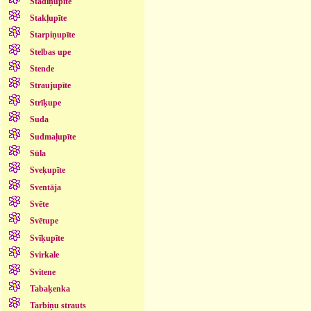
Stādiņupīte
Stakļupīte
Starpiņupīte
Stelbas upe
Stende
Straujupīte
Strīķupe
Suda
Sudmaļupīte
Sūla
Sveķupīte
Sventāja
Svēte
Svētupe
Svīķupīte
Svirkale
Svitene
Tabaķenka
Tarbiņu strauts