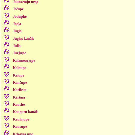
Jaunzemju urga
Ječupe
Jodupīte
Jogla
Jugla
Juglas kanāls
Julla
Jurģupe
Kalamecu upe
Kalnupe
Kalupe
Kančupe
Karikste
Kārtiņa
Kaucīte
Kauguru kanāls
Kauliņupe
Kausupe
Ķekavas upe