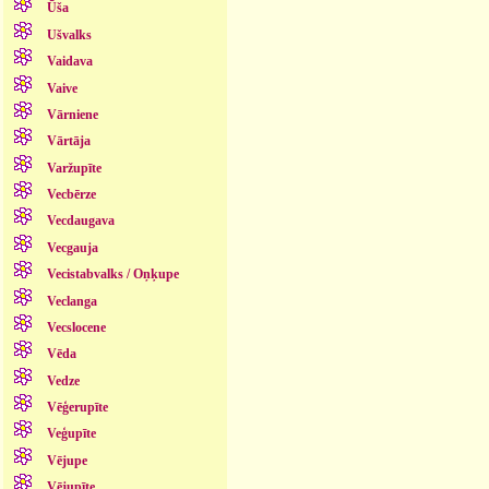
Ūša
Ušvalks
Vaidava
Vaive
Vārniene
Vārtāja
Varžupīte
Vecbērze
Vecdaugava
Vecgauja
Vecistabvalks / Oņķupe
Veclanga
Vecslocene
Vēda
Vedze
Vēģerupīte
Veģupīte
Vējupe
Vējupīte