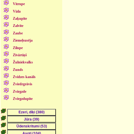
Vitrupe
Vizla
Zaķupīte
Zalvīte
Zaube
Ziemeļsusēja
Zilupe
Zīvārtiņš
Žulniekvalks
Zunds
Zvidzes kanāls
Zviedrgrāvis
Zvirgzde
Zvirgzdupīte