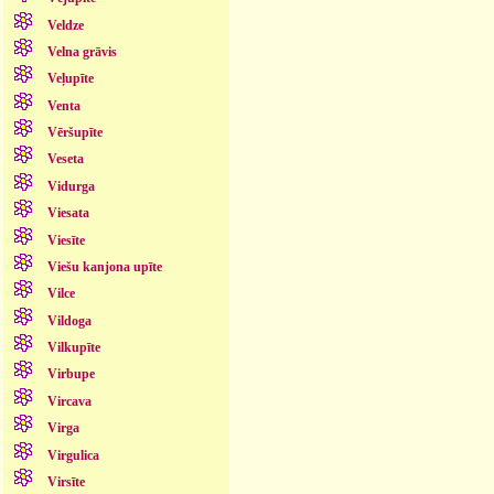
Veldze
Velna grāvis
Veļupīte
Venta
Vēršupīte
Veseta
Vidurga
Viesata
Viesīte
Viešu kanjona upīte
Vilce
Vildoga
Vilkupīte
Virbupe
Vircava
Virga
Virgulica
Virsīte