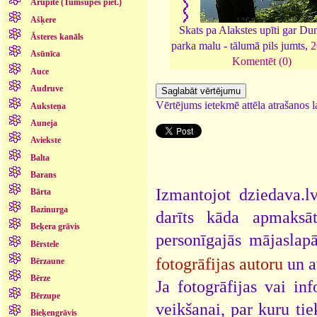
Arupīte (Tumšupes piet.)
Ašķere
Skats pa Alakstes upīti gar D
Āsteres kanāls
parka malu - tālumā pils jumts,
2
Asūnīca
Komentēt (0)
Auce
Audruve
Vērtējums ietekmē attēla atrašanos la
Auksteņa
Auneja
Aviekste
Balta
Barans
Izmantojot dziedava.lv
Bārta
Bazinurga
darīts kāda apmaksāt
Beķera grāvis
personīgajās mājaslap
Bērstele
fotogrāfijas autoru
un a
Bērzaune
Bērze
Ja fotogrāfijas vai i
Bērzupe
veikšanai, par kuru ti
Bieķengrāvis