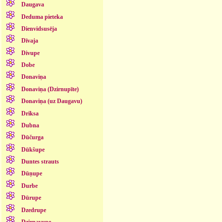
Daugava
Deduma pieteka
Dienvidsusēja
Dīvaja
Divupe
Dobe
Donaviņa
Donaviņa (Dzirnupīte)
Donaviņa (uz Daugavu)
Driksa
Dubna
Dūčurga
Dūkšupe
Duntes strauts
Dūņupe
Durbe
Dūrupe
Dzedrupe
Dzirnavupe