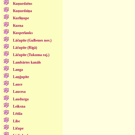
Kuņurdzēns
Kuņurdziņa
Kurliņupe
Kurna
Kusperlanks
Lāčupīte (Gulbenes nov.)
Lāčupīte (Rīgā)
Lāčupīte (Tukuma raj.)
Lambārtes kanāls
Langa
Laņģupīte
Lauce
Laucesa
Laudurga
Leiksna
Lētīža
Libe
Līčupe