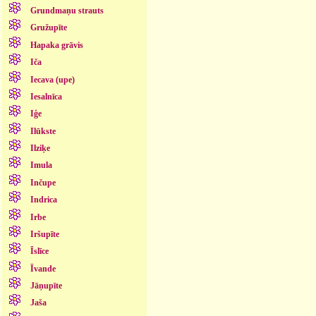
Grundmaņu strauts
Gružupīte
Hapaka grāvis
Iča
Iecava (upe)
Iesalnīca
Iģe
Ilūkste
Ilziķe
Imula
Inčupe
Indrica
Irbe
Iršupīte
Īslīce
Īvande
Jāņupīte
Jaša