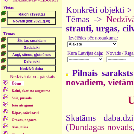
Daba.dziedava.lv
VEIDOTĀJI
Vietas
Konkrēti objekti 
Tēmas ->
Nedzīv
strauti, urgas, ci
Tēmas
Izvēlēties pēc nosaukuma:
Kura Latvijas daļa:
Novads / Rīgas
Pilnais saraksts
Nedzīvā daba - pārskats
novadiem, vietām
Ūdens
Kalni, skati no augstuma
U
Sala, pussala
Iežu atsegumi
Kāpas, stāvkrasti
Skatāms daba.dz
Gravas, nogāzes
(
Dundagas novads
Alas, nišas