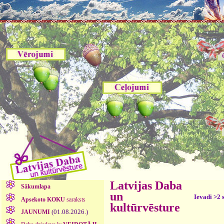
Latvijas Daba
Sākumlapa
un
Ievadi >2 
Apsekoto KOKU
saraksts
kultūrvēsture
(01.08.2026.)
JAUNUMI