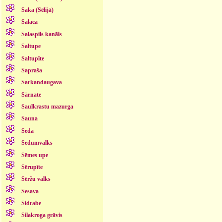
Saka (Sēlijā)
Salaca
Salaspils kanāls
Saltupe
Saltupīte
Sapraša
Sarkandaugava
Sārnate
Saulkrastu mazurga
Sauna
Seda
Sedumvalks
Sēmes upe
Sērupīte
Sēržu valks
Sesava
Sidrabe
Silakroga grāvis