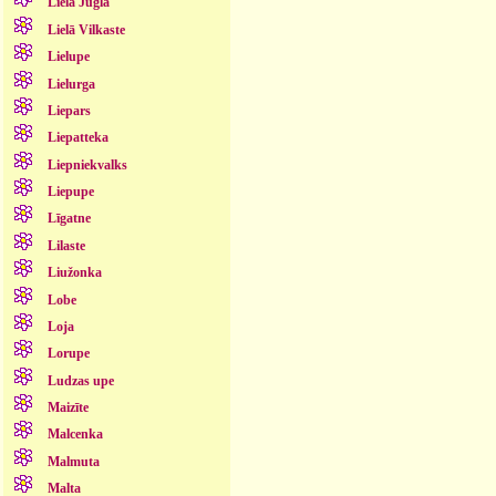
Lielā Jugla
Lielā Vilkaste
Lielupe
Lielurga
Liepars
Liepatteka
Liepniekvalks
Liepupe
Līgatne
Lilaste
Liužonka
Lobe
Loja
Lorupe
Ludzas upe
Maizīte
Malcenka
Malmuta
Malta