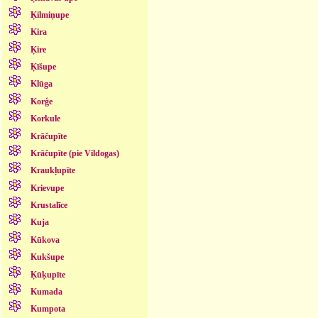
Ķilmiņupe
Kira
Ķire
Ķīšupe
Klūga
Korģe
Korkule
Krāčupīte
Krāčupīte (pie Vildogas)
Kraukļupīte
Krievupe
Krustalīce
Kuja
Kūkova
Kukšupe
Ķūķupīte
Kumada
Kumpota