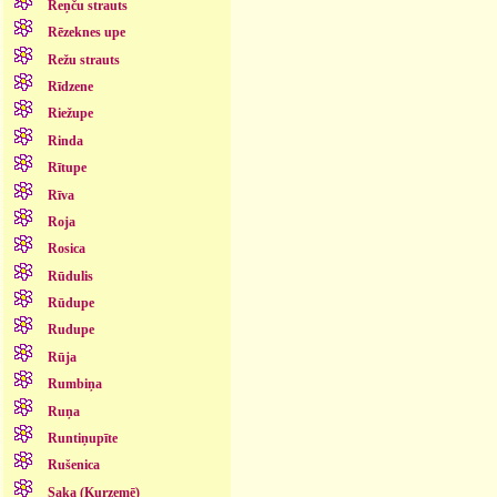
Reņču strauts
Rēzeknes upe
Režu strauts
Rīdzene
Riežupe
Rinda
Rītupe
Rīva
Roja
Rosica
Rūdulis
Rūdupe
Rudupe
Rūja
Rumbiņa
Ruņa
Runtiņupīte
Rušenica
Saka (Kurzemē)