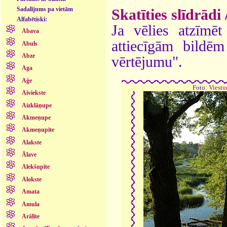
Sadalījums pa vietām
Skatīties slīdrādi
Alfabētiski:
Ja vēlies atzīmēt 
Abava
attiecīgām bildē
Abuls
Abze
vērtējumu".
Aga
Aģe
Foto:
Viestu
Aiviekste
Aizklāņupe
Akmeņupe
Akmeņupīte
Alakste
Ālave
Alekšupīte
Alokste
Amata
Amula
Arālīte