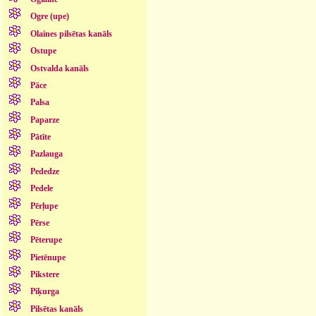
Ogre (upe)
Olaines pilsētas kanāls
Ostupe
Ostvalda kanāls
Pāce
Palsa
Paparze
Pātīte
Pazlauga
Pededze
Pedele
Pērļupe
Pērse
Pēterupe
Pietēnupe
Pikstere
Piķurga
Pilsētas kanāls