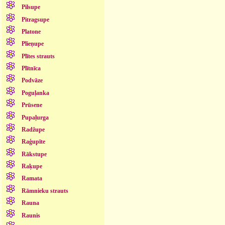
Pilsupe
Pitragsupe
Platone
Plieņupe
Plītes strauts
Plītnīca
Podvāze
Poguļanka
Prūsene
Pupaļurga
Radžupe
Raģupīte
Rākstupe
Raķupe
Ramata
Rāmnieku strauts
Rauna
Raunis