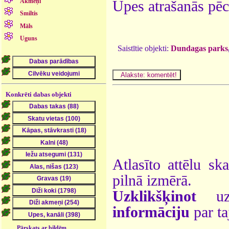
Akmeņi
Upes atrašanās pēc
Smiltis
Māls
Uguns
Saistītie objekti:
Dundagas parks
Konkrēti dabas objekti
Atlasīto attēlu sk
pilnā izmērā.
Uzklikšķinot
uz 
informāciju
par ta
Pārskats ar bildēm