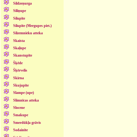
Sildzeņurga
Siliņupe
Silupīte
Silupīte (Mergupes piet.)
Silzemnieku atteka
Skaista
Skaļupe
Skanstupīte
Šķēde
Šķērvelis
Skirna
Skujupīte
Slampe (upe)
Slimnīcas atteka
Slocene
Smakupe
Smerdūkļa grāvis
Sodainīte