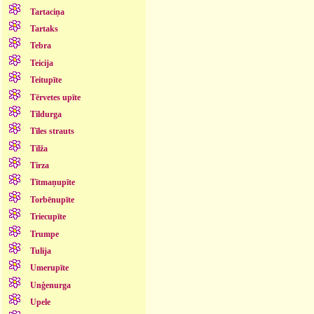
Tartaciņa
Tartaks
Tebra
Teicija
Teitupīte
Tērvetes upīte
Tildurga
Tīles strauts
Tilža
Tirza
Tītmaņupīte
Torbēnupīte
Triecupīte
Trumpe
Tulija
Umerupīte
Unģenurga
Upele