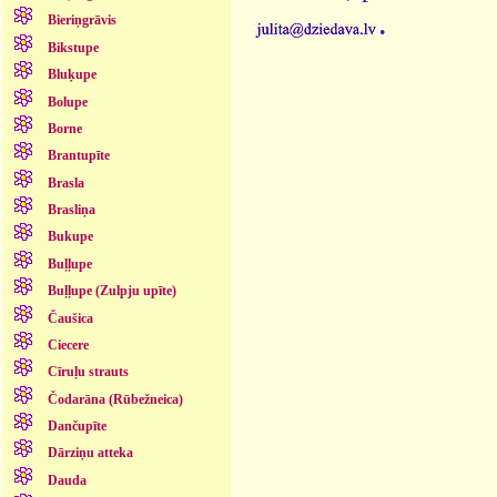
.
Bieriņgrāvis
Bikstupe
Bluķupe
Bolupe
Borne
Brantupīte
Brasla
Brasliņa
Bukupe
Buļļupe
Buļļupe (Zulpju upīte)
Čaušica
Ciecere
Cīruļu strauts
Čodarāna (Rūbežneica)
Dančupīte
Dārziņu atteka
Dauda