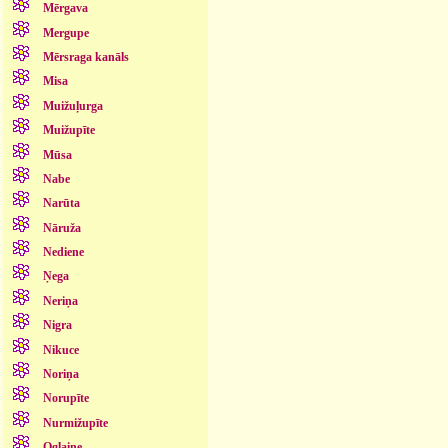
Mērgava
Mergupe
Mērsraga kanāls
Misa
Muižuļurga
Muižupīte
Mūsa
Nabe
Narūta
Nāruža
Nediene
Ņega
Neriņa
Nigra
Nikuce
Noriņa
Norupīte
Nurmižupīte
Oglaine