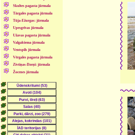
Skultes pagasta jūrmala
Tārgales pagasta jūrmala
Tūja-Ežurgas: jūrmala
Upesgrīvas jūrmala
Užavas pagasta jūrmala
Valgalciema jūrmala
Ventspils jūrmala
Vērgales pagasta jūrmala
Zivtiņas-Dzeņi: jūrmala
Žocenes jūrmala