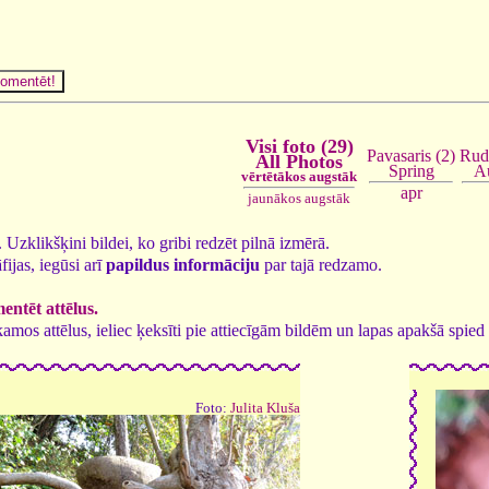
Visi foto (29)
Rud
Pavasaris (2)
All Photos
A
Spring
vērtētākos augstāk
apr
jaunākos augstāk
9. Uzklikšķini bildei, ko gribi redzēt pilnā izmērā.
fijas, iegūsi arī
papildus informāciju
par tajā redzamo.
ntēt attēlus.
tīkamos attēlus, ieliec ķeksīti pie attiecīgām bildēm un lapas apakšā spi
Foto:
Julita Kluša