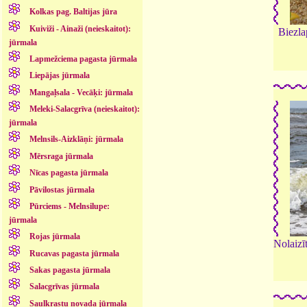
Kolkas pag. Baltijas jūra
Kuiviži - Ainaži (neieskaitot):
Biezla
jūrmala
Lapmežciema pagasta jūrmala
Liepājas jūrmala
Mangaļsala - Vecāķi: jūrmala
Meleki-Salacgrīva (neieskaitot):
jūrmala
Melnsils-Aizklāņi: jūrmala
Mērsraga jūrmala
Nīcas pagasta jūrmala
Pāvilostas jūrmala
Pūrciems - Melnsilupe:
jūrmala
Rojas jūrmala
Nolaizī
Rucavas pagasta jūrmala
Sakas pagasta jūrmala
Salacgrīvas jūrmala
Saulkrastu novada jūrmala