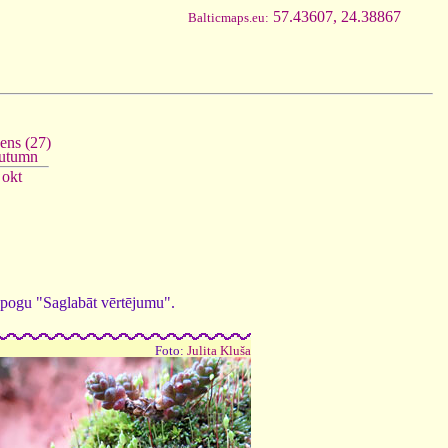
57.43607, 24.38867
Balticmaps.eu:
ens (27)
utumn
okt
ed pogu "Saglabāt vērtējumu".
Foto:
Julita Kluša