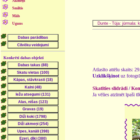
Akmeņi
Smiltis
Māls
Uguns
Konkrēti dabas objekti
Atlasīto attēlu skaits: 2
Uzklikšķinot
uz fotogrā
Skatīties slīdrādi
/
Kome
Ja vēlies atzīmēt īpaši 