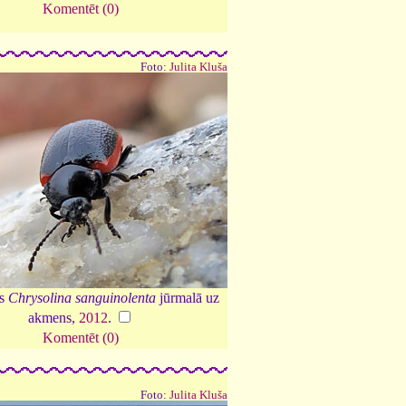
Komentēt (0)
Foto:
Julita Kluša
is
Chrysolina sanguinolenta
jūrmalā uz
akmens,
2012
.
Komentēt (0)
Foto:
Julita Kluša