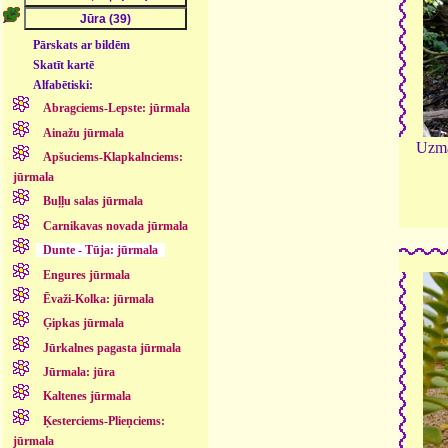
Pārskats ar bildēm
Skatīt kartē
Alfabētiski:
Abragciems-Lepste: jūrmala
Ainažu jūrmala
Uzma
Apšuciems-Klapkalnciems:
jūrmala
Buļļu salas jūrmala
Carnikavas novada jūrmala
Dunte - Tūja: jūrmala
Engures jūrmala
Ēvaži-Kolka: jūrmala
Ģipkas jūrmala
Jūrkalnes pagasta jūrmala
Jūrmala: jūra
Kaltenes jūrmala
Ķesterciems-Plieņciems:
jūrmala