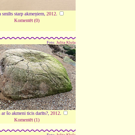
 smilts starp akmeņiem,
2012
.
Komentēt (0)
Foto:
Julita Kluša
ar šo akmeni ticis darīts?,
2012
.
Komentēt (1)
Foto:
Julita Kluša