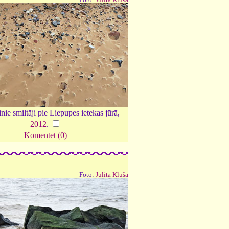
ie smiltāji pie Liepupes ietekas jūrā,
2012
.
Komentēt (0)
Foto:
Julita Kluša