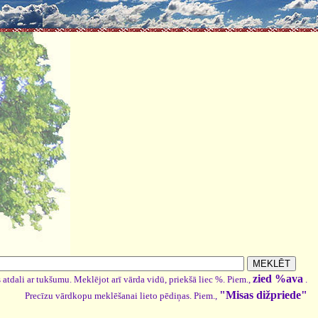
zied %ava
 atdali ar tukšumu. Meklējot arī vārda vidū, priekšā liec %. Piem.,
.
"Misas dižpriede"
Precīzu vārdkopu meklēšanai lieto pēdiņas. Piem.,