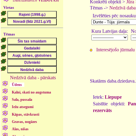
Daba.dziedava.lv
VEIDOTĀJI
Konkrēti objekti >
Jūra
Vietas
Tēmas ->
Nedzīvā daba
Izvēlēties pēc nosauk
Kura Latvijas daļa:
No
Tēmas
Interesējošo jūrmalu 
Nedzīvā daba - pārskats
Skatāms daba.dziedava.l
Ūdens
Kalni, skati no augstuma
Ietek:
Liepupe
Sala, pussala
Saistītie objekti:
Pan
Iežu atsegumi
rezervāts
Kāpas, stāvkrasti
Gravas, nogāzes
Alas, nišas