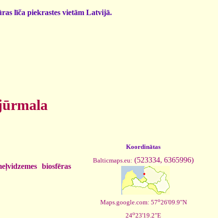
ras līča piekrastes vietām Latvijā.
 jūrmala
Koordinātas
(523334, 6365996)
Balticmaps.eu:
eļvidzemes biosfēras
o
Maps.google.com: 57
26'09.9"N
o
24
23'19.2"E