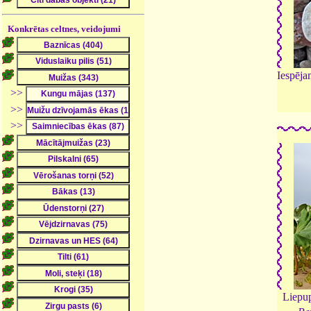
Konkrētas celtnes, veidojumi
Iespēja
>>
>>
>>
Liepup