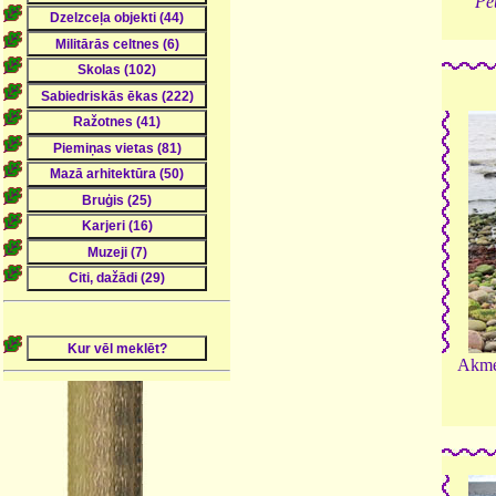
Pet
Akmeņ