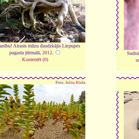
nību! Atrasts milzu daudzkājis Liepupes
pagasta jūrmalā,
2012
.
Sudra
Komentēt (0)
s
Foto:
Julita Kluša