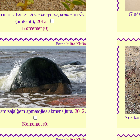
Gluda
paino sālsvirzu
Honckenya peploides
mežs
(ar īkstīti),
2012
.
Komentēt (0)
Foto:
Julita Kluša
tām zaļaļģēm apmatojies akmens jūrā,
2012
.
Nez kas 
Komentēt (0)
Foto:
Julita Kluša