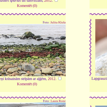
asites spurius
un sālsvirzām,
2012
.
Komentēt (0)
Foto:
Julita Kluša
Lapgrauz
i krāsainām strīpām ar aļģēm,
2012
.
Komentēt (0)
Foto:
Laura Rone