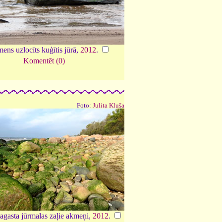
ens uzlocīts kuģītis jūrā,
2012
.
Komentēt (0)
Foto:
Julita Kluša
agasta jūrmalas zaļie akmeņi,
2012
.