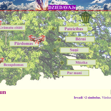
DZIEDAVA.lv
 un
Ievadi >2 simbolus.
Vārdus