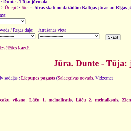
>
Dunte - Tūja: jūrmala
>
Ūdeņi
>
Jūra
=
Jūras skati no dažādām Baltijas jūras un Rīgas jū
uma:
vads / Rīgas daļa:
Atrašanās vieta:
izvēlēties
kartē
.
Jūra. Dunte - Tūja:
v sadaļās :
Liepupes pagasts
(
Salacgrīvas novads
, Vidzeme)
caku vīksna
,
Lāču 1. melnalksnis
,
Lāču 2. melnalksnis
,
Ziem