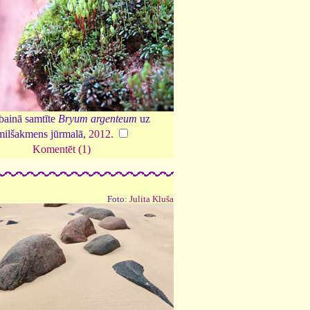
bainā samtīte
Bryum argenteum
uz
milšakmens jūrmalā,
2012
.
Komentēt (1)
Foto:
Julita Kluša