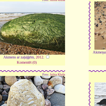
Akmeņain
Akmens ar zaļaļģēm,
2012
.
Komentēt (0)
Foto:
Julita Kluša