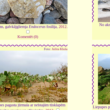
No akm
ms, galvkājgliemja
Endoceras
fosilija,
2012
.
Komentēt (0)
Foto:
Julita Kluša
es pagasta jūrmala ar neīstajām tūsklapēm
Liepupes p